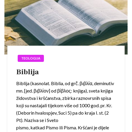
TEOLOGIJA
Biblija
Biblija (kasnolat. Biblia, od grč. βıβλία, deminutiv
mn. [jed. βıβλίον] od βίβλος: knjiga), sveta knjiga
židovstva i kršćanstva, zbirka raznovrsnih spisa
koji su nastajali tijekom više od 1000 god. pr. Kr.
(Deborin hvalospjev, Suci 5) pa do kraja I. st. (2
Pt). Naziva se i Sveto
pismo, katkad Pismo ili Pisma. Kršćani je dijele