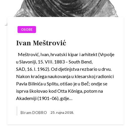
OSOBE
Ivan Meštrović
Meštrović, Ivan, hrvatski kipar i arhitekt (Vrpolje
u Slavoniji, 15. VIII. 1883 – South Bend,
SAD, 16. I. 1962). Od djetinjstva rezbario u drvu.
Nakon kraćega naukovanja u klesarskoj radionici
Pavla Bilinića u Splitu, otišao je u Beč; ondje se
isprva školovao kod Otta Königa, potom na
Akademiji (1901–06), gdje…
Biram DOBRO
25. rujna 2018.