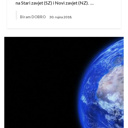
na Stari zavjet (SZ) i Novi zavjet (NZ). …
Biram DOBRO
30. rujna 2018.