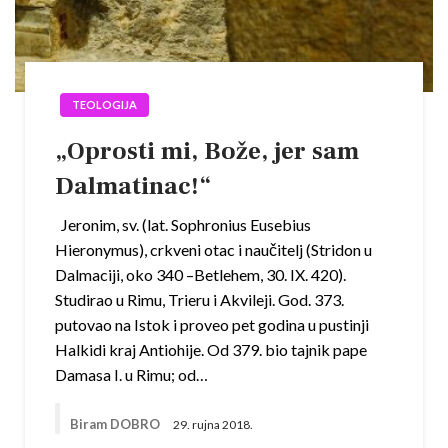
TEOLOGIJA
„Oprosti mi, Bože, jer sam
Dalmatinac!“
Jeronim, sv. (lat. Sophronius Eusebius
Hieronymus), crkveni otac i naučitelj (Stridon u
Dalmaciji, oko 340 –Betlehem, 30. IX. 420).
Studirao u Rimu, Trieru i Akvileji. God. 373.
putovao na Istok i proveo pet godina u pustinji
Halkidi kraj Antiohije. Od 379. bio tajnik pape
Damasa I. u Rimu; od…
Biram DOBRO
29. rujna 2018.