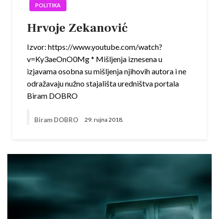
POLITIKA
Hrvoje Zekanović
Izvor: https://www.youtube.com/watch?
v=Ky3aeOnO0Mg * Mišljenja iznesena u
izjavama osobna su mišljenja njihovih autora i ne
odražavaju nužno stajališta uredništva portala
Biram DOBRO
Biram DOBRO
29. rujna 2018.