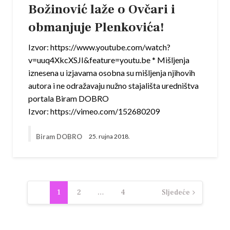
Božinović laže o Ovčari i
obmanjuje Plenkovića!
Izvor: https://www.youtube.com/watch?
v=uuq4XkcXSJI&feature=youtu.be * Mišljenja
iznesena u izjavama osobna su mišljenja njihovih
autora i ne odražavaju nužno stajališta uredništva
portala Biram DOBRO
Izvor: https://vimeo.com/152680209
Biram DOBRO
25. rujna 2018.
Navigacija
1
2
…
4
Sljedeće
objava