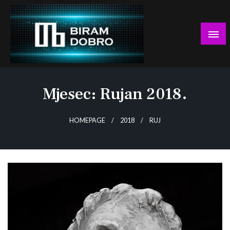
Skip
to
content
… jer BUDUĆNOST nema drugo IME!
Biram DOBRO
Mjesec:
Rujan 2018.
HOMEPAGE
2018
RUJ