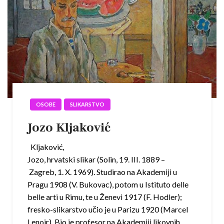
OSOBE
SLIKARSTVO
Jozo Kljaković
Kljaković,
Jozo, hrvatski slikar (Solin, 19. III. 1889 –
Zagreb, 1. X. 1969). Studirao na Akademiji u
Pragu 1908 (V. Bukovac), potom u Istituto delle
belle arti u Rimu, te u Ženevi 1917 (F. Hodler);
fresko-slikarstvo učio je u Parizu 1920 (Marcel
Lenoir). Bio je profesor na Akademiji likovnih