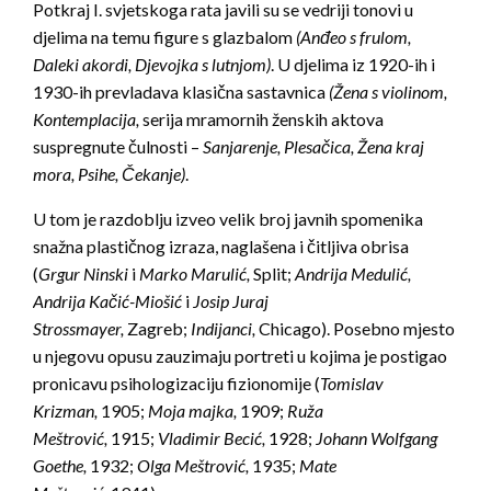
Potkraj I. svjetskoga rata javili su se vedriji tonovi u
djelima na temu figure s glazbalom
(Anđeo s frulom,
Daleki akordi, Djevojka s lutnjom)
. U djelima iz 1920-ih i
1930-ih prevladava klasična sastavnica
(Žena s violinom,
Kontemplacija,
serija mramornih ženskih aktova
suspregnute čulnosti –
Sanjarenje, Plesačica, Žena kraj
mora, Psihe, Čekanje)
.
U tom je razdoblju izveo velik broj javnih spomenika
snažna plastičnog izraza, naglašena i čitljiva obrisa
(
Grgur Ninski
i
Marko Marulić,
Split;
Andrija Medulić,
Andrija Kačić-Miošić
i
Josip Juraj
Strossmayer,
Zagreb;
Indijanci,
Chicago). Posebno mjesto
u njegovu opusu zauzimaju portreti u kojima je postigao
pronicavu psihologizaciju fizionomije (
Tomislav
Krizman,
1905;
Moja majka,
1909;
Ruža
Meštrović,
1915;
Vladimir Becić,
1928;
Johann Wolfgang
Goethe,
1932;
Olga Meštrović,
1935;
Mate