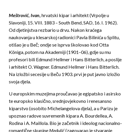
Meštrović, Ivan
,
hrvatski kipar i arhitekt (Vrpolje u
Slavoniji, 15. VIII. 1883 – South Bend, SAD, 16. I. 1962).
Od djetinjstva rezbario u drvu. Nakon kraćega
naukovanja u klesarskoj radionici Pavla Bilinića u Splitu,
otišao je u Beč; ondje se isprva školovao kod Otta
Königa, potom na Akademiji (1901–06), gdje su mu
profesori bili Edmund Hellmer i Hans Bitterlich, a poslije
i arhitekt O. Wagner. Edmund Hellmer i Hans Bitterlich.
Na izložbi secesije u Beču 1903. prvi je put javno izložio
svoja djela.
U europskim muzejima proučavao je egipatsko i asirsko
te europsko klasično, srednjovjekovno i renesansno
kiparstvo (osobito Michelangelova djela), a u Parizu je
upoznao radove suvremenih kipara A. Bourdellea, A.
Rodina i A. Maillola. Bio je začetnik i ideolog nacionalno-
romantične skupine
Medulić
(zagovarao je stvaranje