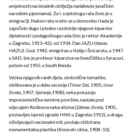
umjetnosti nacionalnih obilježja nadahnute junačkim
narodnim pjesmama). Za I. svjetskoga rata živio je u
emigraciji. Nakon rata vratio se u domovinu i tada je
započelo dugo i plodno razdoblje njegove kiparske
djelatnosti i pedagoškoga rada (bio je rektor Akademije
u Zagrebu, 1923–42); od 1934. član JAZU (danas
HAZU). God. 1942. emigrirao u Italiju i Švicarsku, a 1947.
u SAD; bio je profesor kiparstva na Sveučilištu u Syracusi,
potom od 1955. u South Bendu.
Većina njegovih ranih djela, simbolične tematike,
oblikovana je u duhu secesije (
Timor Dei,
1905;
Izvor
života,
1907;
Sjećanje,
1908); neka pokazuju
impresionističke nemirne površine, nastale pod
utjecajem Rodinova naturalizma (
Zdenac života,
1905.,
postavljen ispred zgrade HNK u Zagrebu 1912), a druga,
oživljavajući nacionalni mit, postaju stilizirana
monumentalna plastika (
Kosovski ciklus,
1908–10).