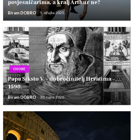
povjesničarima, a kralj Arthur ne?
Biram DOBRO
5. ožujka 2025.
OSOBE
Papa Siksto V. – dobročinitelj Hrvatima –
1590.
Biram DOBRO
30. rujna 2020.