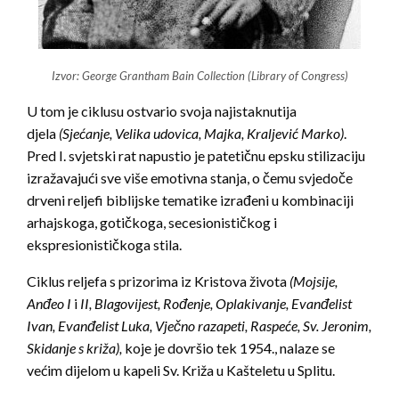
Izvor: George Grantham Bain Collection (Library of Congress)
U tom je ciklusu ostvario svoja najistaknutija
djela
(Sjećanje, Velika udovica, Majka, Kraljević Marko)
.
Pred I. svjetski rat napustio je patetičnu epsku stilizaciju
izražavajući sve više emotivna stanja, o čemu svjedoče
drveni reljefi biblijske tematike izrađeni u kombinaciji
arhajskoga, gotičkoga, secesionističkog i
ekspresionističkoga stila.
Ciklus reljefa s prizorima iz Kristova života
(Mojsije,
Anđeo I
i
II, Blagovijest, Rođenje, Oplakivanje, Evanđelist
Ivan, Evanđelist Luka, Vječno razapeti, Raspeće, Sv. Jeronim,
Skidanje s križa),
koje je dovršio tek 1954., nalaze se
većim dijelom u kapeli Sv. Križa u Kašteletu u Splitu.