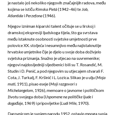
je nastalo još nekoliko njegovih značajnijih radova, među
kojima se ističu
R
imska Pietà
(1942–46) te
Job,
Atlantida
i
Perzefona
(1946).
Njegov izniman kiparski talent očituje se u lirskoj i
dramskoj ekspresiji ljudskoga tijela, što ga svrstava
među istaknute osobnosti svjetske umjetnosti prve
polovice XX. stoljeća i nesumnjivo među najistaknutije
hrvatske umjetnike čije je djelo u svoje doba doživjelo
svjetska priznanja. Snažno je utjecao na suvremenike;
njegovi najdosljedniji sljedbenici bili su T. Rosandić, M.
Studin i D. Penić, a pod njegovim su utjecajem stvarali F.
Cota, J. Turkalj, F. Kršinić i L. Lozica. Slikao je u ulju (
Moja
mati,
1911), pisao eseje (
Moji razgovori s
Michelangelom,
1926), memoare o javnome i političkom
životu svojega doba (
Uspomene na političke ljude i
događaje,
1969) i pripovijetke (
Ludi Mile,
1970).
Darovnicom je svojem narodu 1952. ostavio mnoga svoja