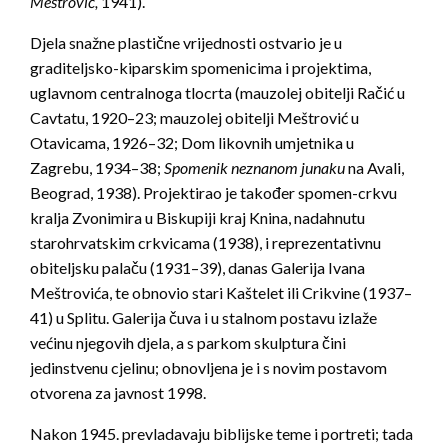
Meštrović,
1941).
Djela snažne plastične vrijednosti ostvario je u
graditeljsko-kiparskim spomenicima i projektima,
uglavnom centralnoga tlocrta (mauzolej obitelji Račić u
Cavtatu, 1920–23; mauzolej obitelji Meštrović u
Otavicama, 1926–32; Dom likovnih umjetnika u
Zagrebu, 1934–38;
Spomenik neznanom junaku
na Avali,
Beograd, 1938). Projektirao je također spomen-crkvu
kralja Zvonimira u Biskupiji kraj Knina, nadahnutu
starohrvatskim crkvicama (1938), i reprezentativnu
obiteljsku palaču (1931–39), danas Galerija Ivana
Meštrovića, te obnovio stari Kaštelet ili Crikvine (1937–
41) u Splitu. Galerija čuva i u stalnom postavu izlaže
većinu njegovih djela, a s parkom skulptura čini
jedinstvenu cjelinu; obnovljena je i s novim postavom
otvorena za javnost 1998.
Nakon 1945. prevladavaju biblijske teme i portreti; tada