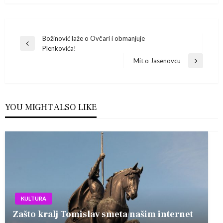
Navigacija
Božinović laže o Ovčari i obmanjuje
Previous
Plenkovića!
Post
objava
Mit o Jasenovcu
Next
Post
YOU MIGHT ALSO LIKE
KULTURA
Zašto kralj Tomislav smeta našim internet