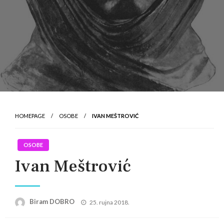
HOMEPAGE
OSOBE
IVAN MEŠTROVIĆ
OSOBE
Ivan Meštrović
Posted
Biram DOBRO
25. rujna 2018.
on