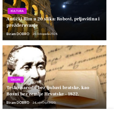
KULTURA
Antički Rim u 20 slika: Robovi, prljavština i
prežderavanje
Biram DOBRO
20. listopada 2024.
OSOBE
Teško narodu bez ljubavi bratske, kao
Bosni bez zemlje Hrvatske – 1822.
Biram DOBRO
24. siječnja 2020.