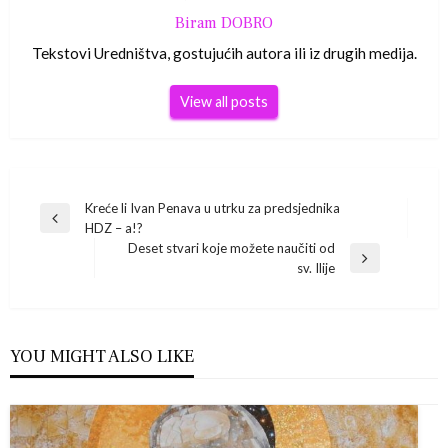
Biram DOBRO
Tekstovi Uredništva, gostujućih autora ili iz drugih medija.
View all posts
Navigacija
Kreće li Ivan Penava u utrku za predsjednika
Previous
HDZ – a!?
Post
objava
Deset stvari koje možete naučiti od
Next
sv. Ilije
Post
YOU MIGHT ALSO LIKE