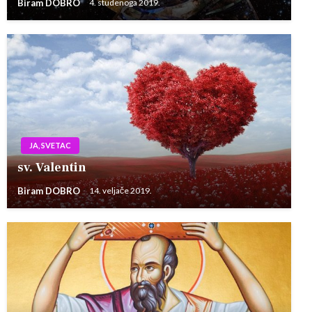
Biram DOBRO
4. studenoga 2019.
JA, SVETAC
sv. Valentin
Biram DOBRO
14. veljače 2019.