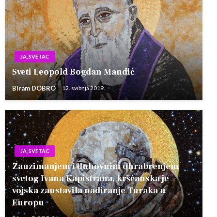
JA, SVETAC
Sveti Leopold Bogdan Mandić
Biram DOBRO
12. svibnja 2019.
JA, SVETAC
Zauzimanjem i duhovnim ohrabrenjem
svetog Ivana Kapistrana, kršćanska je
vojska zaustavila nadiranje Turaka u
Europu