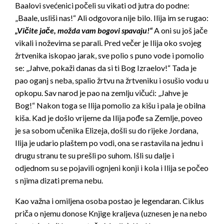
Baalovi svećenici počeli su vikati od jutra do podne:
„Baale, usliši nas!“ Ali odgovora nije bilo. Ilija im se rugao:
„Vičite jače, možda vam bogovi spavaju!“
A oni su još jače
vikali i noževima se parali. Pred večer je Ilija oko svojeg
žrtvenika iskopao jarak, sve polio s puno vode i pomolio
se: „Jahve, pokaži danas da si ti Bog Izraelov!“ Tada je
pao oganj s neba, spalio žrtvu na žrtveniku i osušio vodu u
opkopu. Sav narod je pao na zemlju vičući: „Jahve je
Bog!“ Nakon toga se Ilija pomolio za kišu i pala je obilna
kiša. Kad je došlo vrijeme da Ilija pođe sa Zemlje, poveo
je sa sobom učenika Elizeja, došli su do rijeke Jordana,
Ilija je udario plaštem po vodi, ona se rastavila na jednu i
drugu stranu te su prešli po suhom. Išli su dalje i
odjednom su se pojavili ognjeni konji i kola i Ilija se počeo
s njima dizati prema nebu.
Kao važna i omiljena osoba postao je legendaran. Ciklus
priča o njemu donose Knjige kraljeva (uznesen je na nebo