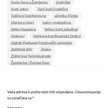
Sveta Gera u Žumberku
Sveti Ilija
Sveti Jakov
Turić kod Gradačca
Tušilović kod Karlovca
učenika Elizeja
Ularice u Usori
vatre i zrakoplova.
Velika Kopanica
Veljaci kod Ljubuškog
Vinkovci
Vojskova kod Bosanske Dubice
Zagreb-Podsused-franjevački samostan
Zaštitinik BiH
Zenica
Zidine kod Tomislavgrada
Žumberka i Žumberčana
LEAVE A RESPONSE
Vaša adresa e-pošte neće biti objavljena.
Obavezna polja
su označena sa
*
Komentar