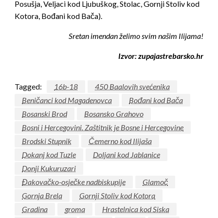
Posušja, Veljaci kod Ljubuškog, Stolac, Gornji Stoliv kod
Kotora, Bođani kod Bača).
Sretan imendan želimo svim našim Ilijama!
Izvor: zupajastrebarsko.hr
Tagged:
16b-18
450 Baalovih svećenika
Beničanci kod Magadenovca
Bođani kod Bača
Bosanski Brod
Bosansko Grahovo
Bosni i Hercegovini. Zaštitnik je Bosne i Hercegovine
Brodski Stupnik
Čemerno kod Ilijaša
Dokanj kod Tuzle
Doljani kod Jablanice
Donji Kukuruzari
Đakovačko-osječke nadbiskupije
Glamoč
Gornja Brela
Gornji Stoliv kod Kotora
Gradina
groma
Hrastelnica kod Siska