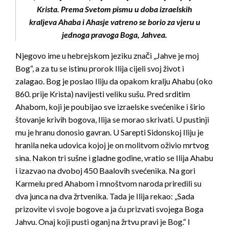
Krista. Prema Svetom pismu u doba izraelskih
kraljeva Ahaba i Ahasje vatreno se borio za vjeru u
jednoga pravoga Boga, Jahvea.
Njegovo ime u hebrejskom jeziku znači „Jahve je moj
Bog“, a za tu se istinu prorok Ilija cijeli svoj život i
zalagao. Bog je poslao Iliju da opakom kralju Ahabu (oko
860. prije Krista) navijesti veliku sušu. Pred srditim
Ahabom, koji je poubijao sve izraelske svećenike i širio
štovanje krivih bogova, Ilija se morao skrivati. U pustinji
mu je hranu donosio gavran. U Sarepti Sidonskoj Iliju je
hranila neka udovica kojoj je on molitvom oživio mrtvog
sina. Nakon tri sušne i gladne godine, vratio se Ilija Ahabu
i izazvao na dvoboj 450 Baalovih svećenika. Na gori
Karmelu pred Ahabom i mnoštvom naroda priredili su
dva junca na dva žrtvenika. Tada je Ilija rekao: „Sada
prizovite vi svoje bogove a ja ću prizvati svojega Boga
Jahvu. Onaj koji pusti oganj na žrtvu pravi je Bog.“ I