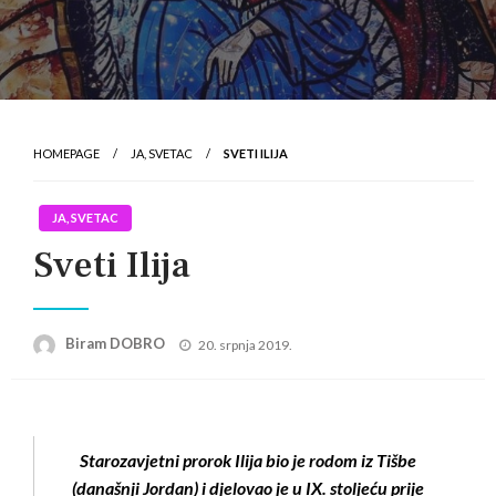
HOMEPAGE
JA, SVETAC
SVETI ILIJA
JA, SVETAC
Sveti Ilija
Posted
Biram DOBRO
20. srpnja 2019.
on
Starozavjetni prorok Ilija bio je rodom iz Tišbe
(današnji Jordan) i djelovao je u IX. stoljeću prije