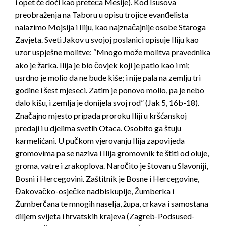
i opet će doći kao preteča Mesije). Kod Isusova
preobraženja na Taboru u opisu trojice evanđelista
nalazimo Mojsija i Iliju, kao najznačajnije osobe Staroga
Zavjeta. Sveti Jakov u svojoj poslanici opisuje Iliju kao
uzor uspješne molitve: “Mnogo može molitva pravednika
ako je žarka. Ilija je bio čovjek koji je patio kao i mi;
usrdno je molio da ne bude kiše; i nije pala na zemlju tri
godine i šest mjeseci. Zatim je ponovo molio, pa je nebo
dalo kišu, i zemlja je donijela svoj rod” (Jak 5, 16b-18).
Značajno mjesto pripada proroku Iliji u kršćanskoj
predaji i u djelima svetih Otaca. Osobito ga štuju
karmelićani. U pučkom vjerovanju Ilija zapovijeda
gromovima pa se naziva i Ilija gromovnik te štiti od oluje,
groma, vatre i zrakoplova. Naročito je štovan u Slavoniji,
Bosni i Hercegovini. Zaštitnik je Bosne i Hercegovine,
Đakovačko-osječke nadbiskupije, Žumberka i
Žumberčana te mnogih naselja, župa, crkava i samostana
diljem svijeta i hrvatskih krajeva (Zagreb-Podsused-