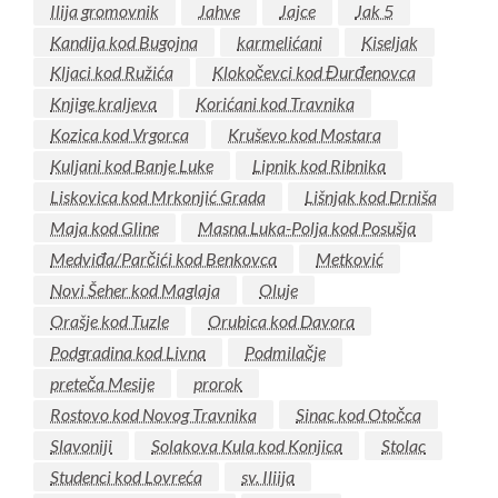
Ilija gromovnik
Jahve
Jajce
Jak 5
Kandija kod Bugojna
karmelićani
Kiseljak
Kljaci kod Ružića
Klokočevci kod Đurđenovca
Knjige kraljeva
Korićani kod Travnika
Kozica kod Vrgorca
Kruševo kod Mostara
Kuljani kod Banje Luke
Lipnik kod Ribnika
Liskovica kod Mrkonjić Grada
Lišnjak kod Drniša
Maja kod Gline
Masna Luka-Polja kod Posušja
Medviđa/Parčići kod Benkovca
Metković
Novi Šeher kod Maglaja
Oluje
Orašje kod Tuzle
Orubica kod Davora
Podgradina kod Livna
Podmilačje
preteča Mesije
prorok
Rostovo kod Novog Travnika
Sinac kod Otočca
Slavoniji
Solakova Kula kod Konjica
Stolac
Studenci kod Lovreća
sv. Iliija