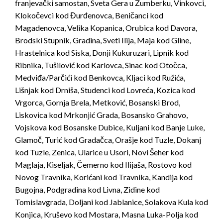
franjevački samostan, Sveta Gera u Žumberku, Vinkovci,
Klokočevci kod Đurđenovca, Beničanci kod
Magadenovca, Velika Kopanica, Orubica kod Davora,
Brodski Stupnik, Gradina, Sveti Ilija, Maja kod Gline,
Hrastelnica kod Siska, Donji Kukuruzari, Lipnik kod
Ribnika, Tušilović kod Karlovca, Sinac kod Otočca,
Medviđa/Parčići kod Benkovca, Kljaci kod Ružića,
Lišnjak kod Drniša, Studenci kod Lovreća, Kozica kod
Vrgorca, Gornja Brela, Metković, Bosanski Brod,
Liskovica kod Mrkonjić Grada, Bosansko Grahovo,
Vojskova kod Bosanske Dubice, Kuljani kod Banje Luke,
Glamoč, Turić kod Gradačca, Orašje kod Tuzle, Dokanj
kod Tuzle, Zenica, Ularice u Usori, Novi Šeher kod
Maglaja, Kiseljak, Čemerno kod Ilijaša, Rostovo kod
Novog Travnika, Korićani kod Travnika, Kandija kod
Bugojna, Podgradina kod Livna, Zidine kod
Tomislavgrada, Doljani kod Jablanice, Solakova Kula kod
Konjica, Kruševo kod Mostara, Masna Luka-Polja kod