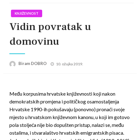
KNJIŽEVNOST
Vidin povratak u
domovinu
Posted
Biram DOBRO
10. ožujka 2019.
on
Među korpusima hrvatske književnosti koji nakon
demokratskih promjena i političkog osamostaljenja
Hrvatske 1990-ih pokušavaju (ponovno) pronaći svoje
mjesto u hrvatskom književnom kanonu, u koji im gotovo
pola stoljeća nije bio dopušten pristup, nalazi se, među
ostalima, i stvaralaštvo hrvatskih emigrantskih pisaca.