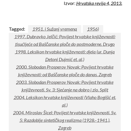
Izvor:
Hrvatska revija 4, 2013.
Tagged:
1951. i Sužanj vremena
1956)
1997. Dubravko Jelčić: Povijest hrvatske književnosti:
tisućljeće od Baščanske ploče do postmoderne. Drugo
1998. Leksikon hrvatske književnosti: djela (ur. Dunja
Detoni Dujmić et. al.)
2000. Slobodan Prosperov Novak: Povijest hrvatske
književnosti: od Baščanske ploče do danas. Zagreb
2003. Slobodan Prosperov Novak: Povijest hrvatske
književnosti. Sv. 3: Sjećanje na dobro i zlo. Split
2004. Leksikon hrvatske književnosti (Vlaho Bogišić et.
al.)
2004. Miroslav Šicel: Povijest hrvatske književnosti. Sv.
5: Razdoblje sintetičkog realizma (1928.–1941.).
Zagreb