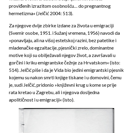
proviđenih izrazitom osobnošću… do pregnantnog
hermetizma« (Jelčić 2004: 513).
Za njegove dvije zbirke izdane za života u emigraciji
(
Svemir osobe
, 1951. i
Sužanj vremena
, 1956) navodi da
»ponavljaju, ali na višoj estetskoj razini, bez patetike i
mladenačke egzaltacije, pjesnički zrelo, dominantne
motive koji su obilježavali njegov život, a završavali u
gorčini i kriku emigrantske čežnje za Hrvatskom« (isto:
514). Jelčić piše i da je Vida bio jedini emigrantski pjesnik
kojemu su nakon smrti knjige tiskane i u domovini, čemu
je, sudi Jelčić, pridonio »književni krug u kome se prije
rata kretao u Zagrebu, ali i njegova dosljedna
apolitičnost i u emigraciji« (isto).