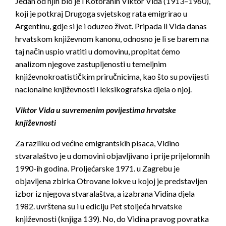
Jedan od njih bio je i Kotoranin Viktor Vida (1913–1960),
koji je potkraj Drugoga svjetskog rata emigrirao u
Argentinu, gdje si je i oduzeo život. Pripada li Vida danas
hrvatskom književnom kanonu, odnosno je li se barem na
taj način uspio vratiti u domovinu, propitat ćemo
analizom njegove zastupljenosti u temeljnim
književnokroatističkim priručnicima, kao što su povijesti
nacionalne književnosti i leksikografska djela o njoj.
Viktor Vida u suvremenim povijestima hrvatske
književnosti
Za razliku od većine emigrantskih pisaca, Vidino
stvaralaštvo je u domovini objavljivano i prije prijelomnih
1990-ih godina. Proljećarske 1971. u Zagrebu je
objavljena zbirka
Otrovane lokve
u kojoj je predstavljen
izbor iz njegova stvaralaštva, a izabrana Vidina djela
1982. uvrštena su i u ediciju
Pet stoljeća hrvatske
književnosti
(knjiga 139). No, do Vidina pravog povratka