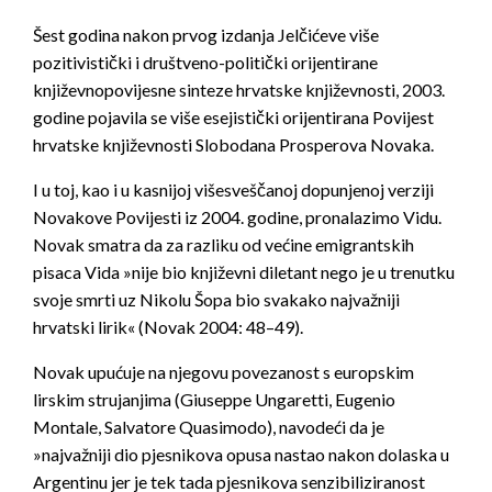
Šest godina nakon prvog izdanja Jelčićeve više
pozitivistički i društveno-politički orijentirane
književnopovijesne sinteze hrvatske književnosti, 2003.
godine pojavila se više esejistički orijentirana
Povijest
hrvatske književnosti
Slobodana Prosperova Novaka.
I u toj, kao i u kasnijoj višesveščanoj dopunjenoj verziji
Novakove
Povijesti
iz 2004. godine, pronalazimo Vidu.
Novak smatra da za razliku od većine emigrantskih
pisaca Vida »nije bio književni diletant nego je u trenutku
svoje smrti uz Nikolu Šopa bio svakako najvažniji
hrvatski lirik« (Novak 2004: 48–49).
Novak upućuje na njegovu povezanost s europskim
lirskim strujanjima (Giuseppe Ungaretti, Eugenio
Montale, Salvatore Quasimodo), navodeći da je
»najvažniji dio pjesnikova opusa nastao nakon dolaska u
Argentinu jer je tek tada pjesnikova senzibiliziranost