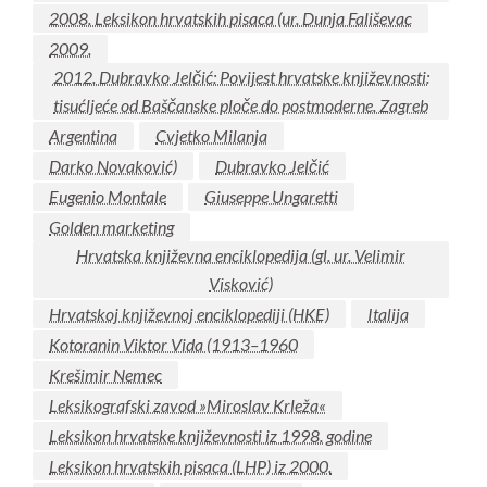
2008. Leksikon hrvatskih pisaca (ur. Dunja Fališevac
2009.
2012. Dubravko Jelčić: Povijest hrvatske književnosti:
tisućljeće od Baščanske ploče do postmoderne. Zagreb
Argentina
Cvjetko Milanja
Darko Novaković)
Dubravko Jelčić
Eugenio Montale
Giuseppe Ungaretti
Golden marketing
Hrvatska književna enciklopedija (gl. ur. Velimir
Visković)
Hrvatskoj književnoj enciklopediji (HKE)
Italija
Kotoranin Viktor Vida (1913–1960
Krešimir Nemec
Leksikografski zavod »Miroslav Krleža«
Leksikon hrvatske književnosti iz 1998. godine
Leksikon hrvatskih pisaca (LHP) iz 2000.