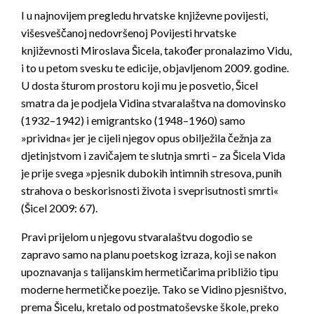
I u najnovijem pregledu hrvatske književne povijesti,
višesveščanoj nedovršenoj
Povijesti hrvatske
književnosti
Miroslava Šicela, također pronalazimo Vidu,
i to u petom svesku te edicije, objavljenom 2009. godine.
U dosta šturom prostoru koji mu je posvetio, Šicel
smatra da je podjela Vidina stvaralaštva na domovinsko
(1932–1942) i emigrantsko (1948–1960) samo
»prividna« jer je cijeli njegov opus obilježila čežnja za
djetinjstvom i zavičajem te slutnja smrti – za Šicela Vida
je prije svega »pjesnik dubokih intimnih stresova, punih
strahova o beskorisnosti života i sveprisutnosti smrti«
(Šicel 2009: 67).
Pravi prijelom u njegovu stvaralaštvu dogodio se
zapravo samo na planu poetskog izraza, koji se nakon
upoznavanja s talijanskim hermetičarima približio tipu
moderne hermetičke poezije. Tako se Vidino pjesništvo,
prema Šicelu, kretalo od post­matoševske škole, preko