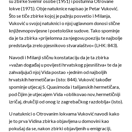
su zbirke
Svemir osobe
(1951) i postumna
Otrovane
lokve
(1971). Obje natuknice napisao je Petar Vuković.
Što se tiče zbirke kojoj je pažnju posvetio i Milanja,
Vuković u svojoj natuknici o njoj uglavnom donosi slične
književnopovijesne i poetološke sudove. Tako spominje
da je ta zbirka »prijelomna za njegovu poeziju te najbolje
predstavlja zrelo pjesnikovo stvaralaštvo« (LHK: 843).
Navodi i Milanji sličnu konstataciju da je ta zbirka
»važan događaj u povijesti hrvatskog pjesništva« te da je
zahvaljujući njoj Vida postao »jednim od najboljih
hrvatskih hermetičara« (isto: 844). Vuković također
spominje utjecaj S. Quasimoda i talijanskih hermetičara,
pod čijim je utjecajem Vida »oblikovao nov, hermetičniji
izričaj, drukčiji od onog iz zagrebačkog razdoblja« (isto).
U natuknici o
Otrovanim lokvama
Vuković navodi kako
je to prva Vidina zbirka objavljena u domovini kao
pokušaj da se, nakon zbirki objavljenih u emigraciji,