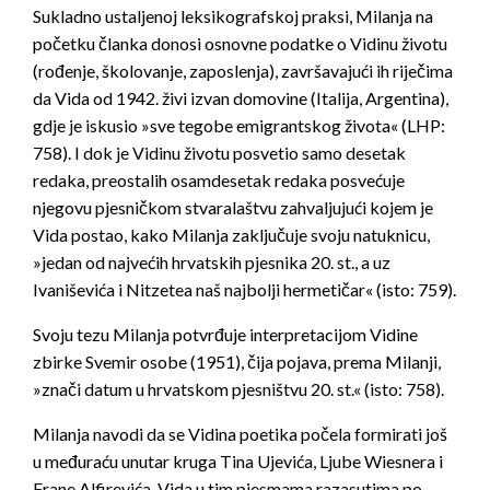
Sukladno ustaljenoj leksikografskoj praksi, Milanja na
početku članka donosi osnovne podatke o Vidinu životu
(rođenje, školovanje, zaposlenja), završavajući ih riječima
da Vida od 1942. živi izvan domovine (Italija, Argentina),
gdje je iskusio »sve tegobe emigrantskog života« (LHP:
758). I dok je Vidinu životu posvetio samo desetak
redaka, preos­talih osamdesetak redaka posvećuje
njegovu pjesničkom stvaralaštvu zahvaljujući kojem je
Vida postao, kako Milanja zaključuje svoju natuknicu,
»jedan od najvećih hrvatskih pjesnika 20. st., a uz
Ivaniševića i Nitzetea naš najbolji hermetičar« (isto: 759).
Svoju tezu Milanja potvrđuje interpretacijom Vidine
zbirke
Svemir osobe
(1951), čija pojava, prema Milanji,
»znači datum u hrvatskom pjesništvu 20. st.« (isto: 758).
Milanja navodi da se Vidina poetika počela formirati još
u međuraću unutar kruga Tina Ujevića, Ljube Wiesnera i
Frane Alfirevića. Vida u tim pjesmama razasutima po