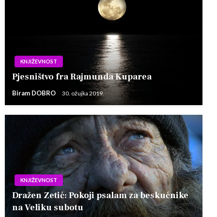
KNJIŽEVNOST
Pjesništvo fra Rajmunda Kuparea
Biram DOBRO
30. ožujka 2019.
KNJIŽEVNOST
Dražen Zetić: Pokoji psalam za beskućnike
na Veliku subotu