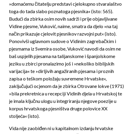
»domaćemu čitatelju predstavi cjelokupno stvaralaštvo
toga do tada slabo poznatoga pjesnika« (isto: 565).
Budući da zbirka osim novih sadrži i prije objavljivane
Vidine pjesme, Vuković, naime, smatra da djelo »na taj
način prikazuje cjelovit pjesnikov razvojni put« (isto).
Ponovivši uglavnom sudove o Vidinim zagrebačkim i
pjesmama iz
Svemira osobe
, Vuković navodi da osim ne
baš uspjelih pjesama na talijanskome i španjolskome
jeziku u zbirci pronalazimo još i »nekoliko biblijskih
varijacija« te »dirljivih angažiranih pjesama i proznih
zapisa o teškom položaju suvremene Hrvatske«,
zaključujući ocjenom da je zbirka
Otrovane lokve
(1971)
»bila prekretnica u recepciji Vidinih djela u Hrvatskoj te
je imala ključnu ulogu u integriranju njegove poezije u
korpus hrvatskoga pjesništva druge polovice XX
stoljeća« (isto).
Vida nije zaobiđen ni u kapitalnom izdanju hrvatske