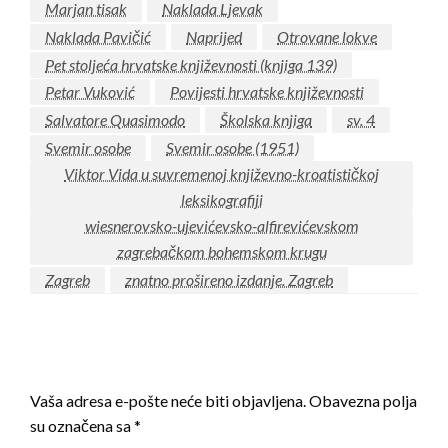
Marjan tisak
Naklada Ljevak
Naklada Pavičić
Naprijed
Otrovane lokve
Pet stoljeća hrvatske književnosti (knjiga 139)
Petar Vuković
Povijesti hrvatske književnosti
Salvatore Quasimodo
Školska knjiga
sv. 4
Svemir osobe
Svemir osobe (1951)
Viktor Vida u suvremenoj književno-kroatističkoj
leksikografiji
wiesnerovsko-ujevićevsko-alfirevićevskom
zagrebačkom bohemskom krugu
Zagreb
znatno prošireno izdanje. Zagreb
LEAVE A RESPONSE
Vaša adresa e-pošte neće biti objavljena.
Obavezna polja
su označena sa
*