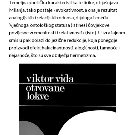
Temeljna poetička karakteristika te lirike, objašnjava
Milanja, tako postaje »evokativnost, a ona je rezultat
analogijskih i relacijskih odnosa, dijaloga između
‘vječnoga’ ontološkog statusa (istine) i čovjekove
povijesne vremenitosti i relativnosti« (isto). U izražajnom
smislu pak dolazi do jezične redukcije, koja ponegdje
proizvodi efekt halucinantnosti, alogičnosti, tamnoće i
nejasnoće, što su sve obilježja hermetizma.