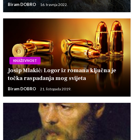
Biram DOBRO
16. travnja 2022.
KNJIŽEVNOST
Josip Mlakić: Logor iz romana ključna je
točka raspadanja mog svijeta
Biram DOBRO
21. listopada 2019.