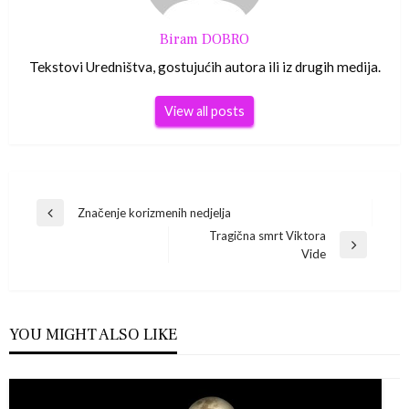
Biram DOBRO
Tekstovi Uredništva, gostujućih autora ili iz drugih medija.
View all posts
Navigacija
Značenje korizmenih nedjelja
Previous
Tragična smrt Viktora
Post
objava
Next
Vide
Post
YOU MIGHT ALSO LIKE