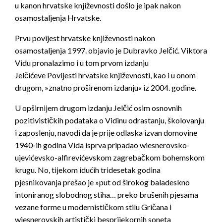
u kanon hrvatske književnosti došlo je ipak nakon
osamostaljenja Hrvatske.
Prvu povijest hrvatske književnosti nakon
osamostaljenja 1997. objavio je Dubravko Jelčić. Viktora
Vidu pronalazimo i u tom prvom izdanju
Jelčićeve
Povijesti hrvatske književnosti
, kao i u onom
drugom, »znatno proširenom izdanju« iz 2004. godine.
U opširnijem drugom izdanju Jelčić osim osnovnih
pozitivističkih podataka o Vidinu odrastanju, školovanju
i zaposlenju, navodi da je prije odlaska izvan domovine
1940-ih godina Vida isprva pripadao wiesnerovsko-
ujevićevsko-alfirevićevskom zagrebačkom bohemskom
krugu. No, tijekom idućih tridesetak godina
pjesnikovanja prešao je »put od širokog baladeskno
intoniranog slobodnog stiha… preko brušenih pjesama
vezane forme u modernističkom stilu Gričana i
wiesnerovskih artistički besprijekornih soneta