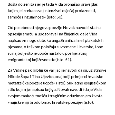
došla do zenita i jer je tada Vida pronašao pravi glas
kojim je izrekao svoj intenzivni osjećaj prolaznosti,
samoće i inzularnosti« (isto: 50).
Od posebnosti njegovu poezije Novak navodi i stalnu
opsesiju smrću, a upozorava i na činjenicu da je Vida
napisao »mnogo duboko angažiranih, ali ne i plakatskih
pjesama, o teškom položaju suvremene Hrvatske, i one
su najbolje što je uopće nastalo u poslijeratnoj
emigrantskoj književnosti« (isto: 51).
Za Vidine pak biblijske varijacije navodi da su, uz stihove
Nikole Šopa i Tina Ujevića, »najbolji primjerci hrvatske
metafizičke poezije uopće« (isto). Sukladno esejističkom
stilu kojim je napisao knjigu, Novak navodi i da je Vida
svojom tankoćutnošću i tragičnim oduzimanjem života
»najiskreniji brodolomac hrvatske poezije« (isto).