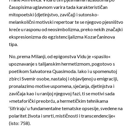
časopisima uglavnom varira tada karakterističan
mitopoetski (djetinjstvo, zavičaj) i sutonsko-
melankolični motivski repertoar te se njegovo pjesništvo
kreće u rasponu od neosimbolizma, preko nekih značajki
ekspresionizma do egzistencijalizma Kozarčaninova
tipa.
No, prema Milanji, od epigonstva Vidu je »spasilo«
upoznavanje s talijanskim hermetizmom, pogotovo s
poetikom Salvatorea Quasimoda. Iako i u spomenutoj
zbirci
Svemir osobe
, nastaloj i objavljenoj u emigraciji,
pronalazimo motive uspomena, sjećanja, djetinjstva i
zavičaja kao i u ranijoj njegovoj fazi, ti se motivi sada
»metaforički preobrću, a hermetičkim tehnikama
‘šifriraju’ u fundamentalne tematske opsesije, svedene na
polaritet života i smrti, mističnosti i transcendencije«
(isto: 758).