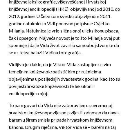
književne leksikografije, višesveščanoj
Hrvatskoj
književnoj enciklopediji
(HKE),
objavljivanoj od 2010. do
2012. godine. U četvrtom svesku objavljenom 2011.
godine natuknicu o Vidi ponovno potpisuje Cvjetko
Milanja. Natuknica je vrlo slična onoj u leksikonu pisaca,
čak i opsegom. Najveća novost je to što Milanja ovaj put
spominje i da je Vida život završio samoubojstvom te da
se uz tekst nalazi i Vidina fotografija.
Vidljivo je, dakle, da je Viktor Vida zastupljen u svim
temeljnim književnokroatističkim priručnicima
objavljenima u posljednjih dvadesetak godina, kao što su
povijesti hrvatske književnosti te leksikoni i
enciklopedije o njoj.
To nam govori da Vida nije zaboravljen u suvremenoj
hrvatskoj književnopovijesnoj svijesti, odnosno da danas
barem u širem smislu pripada hrvatskom književnom
kanonu. Drugim riječima, Viktor Vida se – barem na taj