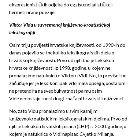
ekspresionističkih odjeka do egzistencijalističke i
hermetizirane poezije.
Viktor Vida u suvremenoj književno-kroatističkoj
leksikografiji
Osim triju povijesti hrvatske književnosti, od 1990-ih do
danas pojavilo se i nekoliko leksikografskih djela o
hrvatskoj književnosti. Prvo od njih bio je
Leksikon
hrvatske književnosti
iz 1998. godine, u kojem ne
pronalazimo natuknicu o Viktoru Vidi. No, to previše i ne
začuđuje jer je leksikon ipak vrlo mala opsega, uostalom i
ne pretendira na sveobuhvatnost pa mu osim
Vide
nedostaju
i neki drugi značajni hrvatski književnici.
No, zato Vidu pronalazimo u svim kasnijim
književnokroatističkim leksikografskim djelima. Prvo od
njih je
Leksikon hrvatskih pisaca
(LHP) iz 2000. godine, u
kojem je natuknicu o Vidi napisao Cvjetko Milanja.