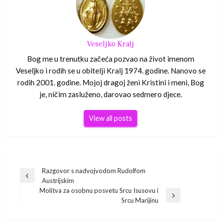
Veseljko Kralj
Bog me u trenutku začeća pozvao na život imenom
Veseljko i rodih se u obitelji Kralj 1974. godine. Nanovo se
rodih 2001. godine. Mojoj dragoj ženi Kristini i meni, Bog
je, ničim zasluženo, darovao sedmero djece.
View all posts
Navigacija
Razgovor s nadvojvodom Rudolfom
Previous
Austrijskim
Post
objava
Molitva za osobnu posvetu Srcu Isusovu i
Next
Srcu Marijinu
Post