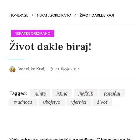
HOMEPAGE
NEKATEGORIZIRANO
ŽIVOT DAKLE BIRAJ!
NEKATEGORIZIRANO
Život dakle biraj!
Posted
Veseljko Kralj
21. lipnja 2017.
on
Tagged:
dijete
istina
liječnik
pobačaj
trudnoća
ubojstvo
vjernici
život
LEAVE A RESPONSE
Vaša adresa e-pošte neće biti objavljena.
Obavezna polja