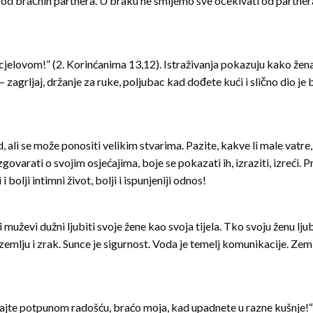
 od bračnih partnera. U braku ne smijemo sve očekivati od partnera, 
cjelovom!” (2. Korinćanima 13,12). Istraživanja pokazuju kako žen
– zagrljaj, držanje za ruke, poljubac kad dođete kući i slično dio j
, ali se može ponositi velikim stvarima. Pazite, kakve li male vatre,
azgovarati o svojim osjećajima, boje se pokazati ih, izraziti, izreći
i bolji intimni život, bolji i ispunjeniji odnos!
 muževi dužni ljubiti svoje žene kao svoja tijela. Tko svoju ženu lj
, zemlju i zrak. Sunce je sigurnost. Voda je temelj komunikacije. Zemlj
te potpunom radošću, braćo moja, kad upadnete u razne kušnje!“ (Ja