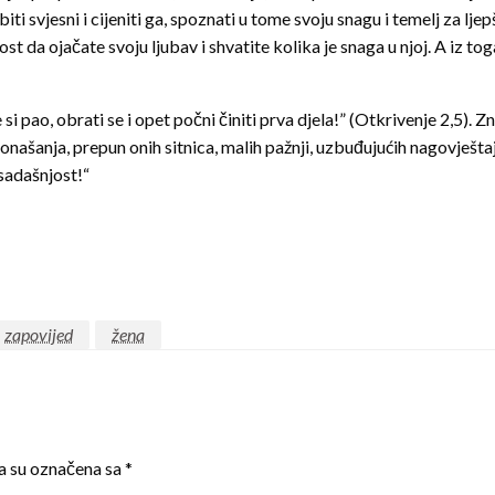
 svjesni i cijeniti ga, spoznati u tome svoju snagu i temelj za lj
da ojačate svoju ljubav i shvatite kolika je snaga u njoj. A iz toga
si pao, obrati se i opet počni činiti prva djela!” (Otkrivenje 2,5). Z
ponašanja, prepun onih sitnica, malih pažnji, uzbuđujućih nagovještaj
 sadašnjost!“
zapovijed
žena
a su označena sa
*