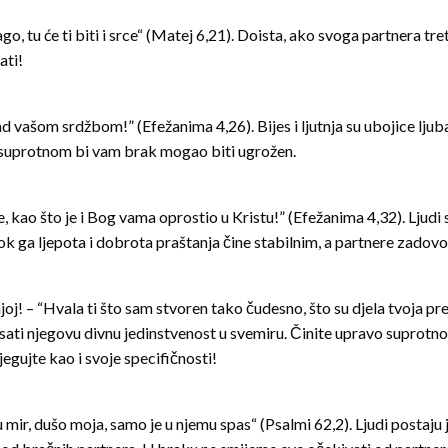
lago, tu će ti biti i srce“ (Matej 6,21). Doista, ako svoga partnera 
ati!
ad vašom srdžbom!” (Efežanima 4,26). Bijes i ljutnja su ubojice ljuba
. U suprotnom bi vam brak mogao biti ugrožen.
kao što je i Bog vama oprostio u Kristu!” (Efežanima 4,32). Ljud
dok ga ljepota i dobrota praštanja čine stabilnim, a partnere zadovo
 njoj! – “Hvala ti što sam stvoren tako čudesno, što su djela tvoja 
sati njegovu divnu jedinstvenost u svemiru. Činite upravo suprotno, 
njegujte kao i svoje specifičnosti!
r, dušo moja, samo je u njemu spas“ (Psalmi 62,2). Ljudi postaju jad