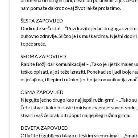
problema od drugih ljudi, često od poslovnih, a još češće
nam pomaže da kroz ovaj život lakše prolazimo.
ŠESTA ZAPOVIJED
Dodirujte se često! – “Pozdravite jedan drugoga svetim 
duhovno zdravlje. Slično je i s muškarcima. Nježni dodiri 
i opće sreće.
SEDMA ZAPOVIJED
Rabite Božji dar komunikacije! – „Tako je i jezik malen ud
teško opisati, a još teže izraziti. Ponekad se ljudi boje r
osjećajima, i lijepim i ružnim, jer bolja komunikacija znači 
OSMA ZAPOVIJED
Njegujte jedno drugo kao najljepši ružin grm! – „Tako su i
četiri stvari kako bi rasle i mirisno cvjetale: sunce, vodu
stvari i vaš će brak biti poput najljepšeg ružina grma.
DEVETA ZAPOVIJED
Otkrijte izgubljeno blago u teškim vremenima! – „Smatraj