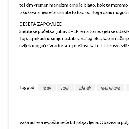
teškim vremenima neizmjerno je blago, kojega moramo biti
iskušavala nesreća, uzmite to kao od Boga danu mogućnost 
DESETA ZAPOVIJED
Sjetite se početka ljubavi! – „Prema tome, sjeti se odakle 
Taj sjaj nikad ne smije nestati iz vašeg oka, kao ni način 
uvijek moguće. Vratite se u prošlost kako biste osvježili
Tagged:
brak
muž
obitelj
supružnici
LEAVE A RESPONSE
Vaša adresa e-pošte neće biti objavljena.
Obavezna polj