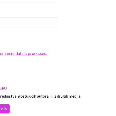
comment data is processed.
OBRO
edništva, gostujućih autora ili iz drugih medija.
posts