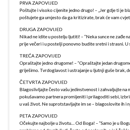
PRVA ZAPOVIJED
Poštujte i visoko cijenite jedno drugo! – „Jer gdje ti je b
poštujete ga umjesto da ga kritizirate, brak će vam cvjet
DRUGA ZAPOVIJED
Nikad ne idite u postelju ljutiti! – “Neka sunce ne zađe n
prije večeri i u postelji ponovno budite sretni i strasni
TREĆA ZAPOVIJED
Opraštajte jedno drugome! – “Opraštajte jedan drugome, 
griješimo. Tvrdoglavost i ustrajanje u ljutnji guše brak, 
ČETVRTA ZAPOVIJED
Blagoslivljajte često vašu jedinstvenost i zahvaljujte na
pokušavamo partnera promijeniti i prilagoditi sebi, izbri
u vaš život. Ne suprotstavljajte im se – blagoslovite ih i 
PETA ZAPOVIJED
Očekujte najbolje u životu… Od Boga! – “Samo je u Bogu mi