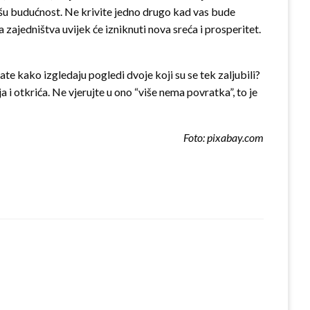
epšu budućnost. Ne krivite jedno drugo kad vas bude
 zajedništva uvijek će izniknuti nova sreća i prosperitet.
nate kako izgledaju pogledi dvoje koji su se tek zaljubili?
a i otkrića. Ne vjerujte u ono “više nema povratka”, to je
Foto: pixabay.com