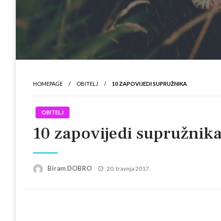
HOMEPAGE
OBITELJ
10 ZAPOVIJEDI SUPRUŽNIKA
OBITELJ
10 zapovijedi supružnik
Posted
Biram DOBRO
20. travnja 2017.
on