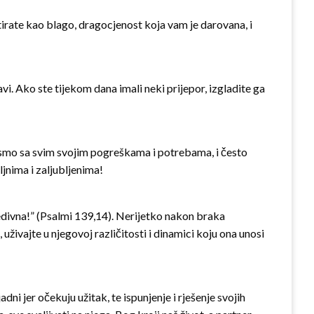
tretirate kao blago, dragocjenost koja vam je darovana, i
vi. Ako ste tijekom dana imali neki prijepor, izgladite ga
i smo sa svim svojim pogreškama i potrebama, i često
ljnima i zaljubljenima!
predivna!” (Psalmi 139,14). Nerijetko nakon braka
uživajte u njegovoj različitosti i dinamici koju ona unosi
ni jer očekuju užitak, te ispunjenje i rješenje svojih