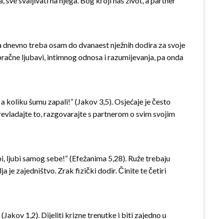
sve svaljivati na njega. Bog kroji naš život, a partner
a dnevno treba osam do dvanaest nježnih dodira za svoje
e bračne ljubavi, intimnog odnosa i razumijevanja, pa onda
 a koliku šumu zapali!” (Jakov 3,5). Osjećaje je često
. Prevladajte to, razgovarajte s partnerom o svim svojim
ubi, ljubi samog sebe!“ (Efežanima 5,28). Ruže trebaju
a je zajedništvo. Zrak fizički dodir. Činite te četiri
kov 1,2). Dijeliti krizne trenutke i biti zajedno u