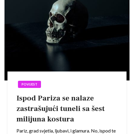
POVIJEST
Ispod Pariza se nalaze
zastrašujući tuneli sa šest
milijuna kostura
Pariz, grad svjetla, ljubavi, i glamura. No, ispod te