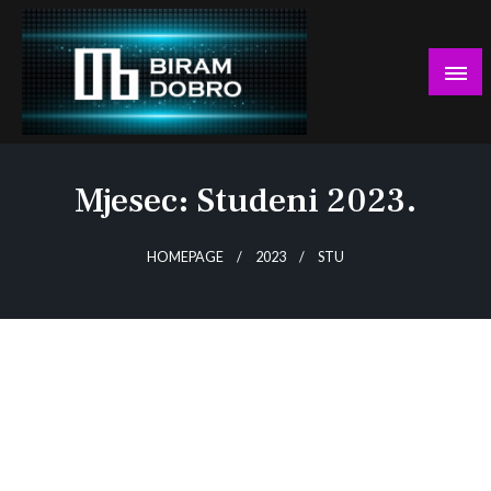
Skip
to
content
… jer BUDUĆNOST nema drugo IME!
Biram DOBRO
Mjesec:
Studeni 2023.
HOMEPAGE
2023
STU