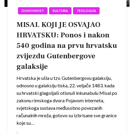
DUHOVNOST
KULTURA
TEOLOGIJA
MISAL KOJI JE OSVAJAO
HRVATSKU: Ponos i nakon
540 godina na prvu hrvatsku
zvijezdu Gutenbergove
galaksije
Hrvatska je ušla u tzv. Gutenbergovu galaksiju,
odnosno u galaksiju tiska, 22. veljače 1483. kada
su hrvatski glagoljaši otisnuli inkunabulu Misal po
zakonu rimskoga dvora Pojavom interneta,
svjetskoga sustava međusobno povezanih
računalnih mreža, gotovo su izbrisane sve granice
koje su…