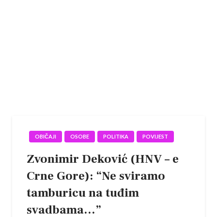
OBIČAJI
OSOBE
POLITIKA
POVIJEST
Zvonimir Deković (HNV – e
Crne Gore): “Ne sviramo
tamburicu na tuđim
svadbama…”