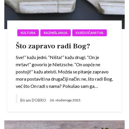
KULTURA
RAZMIŠLJANJA
SVJEDOČANSTVA
Što zapravo radi Bog?
Sve!” kažu jedni. “Ništa!” kažu drugi. “On je
mrtav!” govorio je Nietzsche. “On uopće ne
postoji!” kažu ateisti. Možda se pitanje zapravo
mora postaviti na drugačiji način: ne, što radi Bog,
već što On radi s nama? Pokušao sam ga…
Biram DOBRO
26. studenoga 2023.