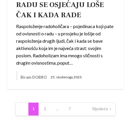
RADU SE OSJEĆAJU LOŠE
ČAK I KADA RADE
Raspoloženje radoholičara – pojedinaca koji pate
od ovisnosti o radu – u prosjeku je lošije od
raspoloženja drugih ljudi, čak i kada se bave
aktivnošću koja im je najveća strast: svojim
poslom. Radoholizam ima mnogo sličnosti s
drugim ovisnostima, poput…
Biram DOBRO
25. studenoga 2023.
Navigacija
1
2
…
7
Sljedeće
objava