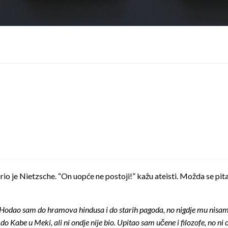
orio je Nietzsche. “On uopće ne postoji!” kažu ateisti. Možda se pit
o. Hodao sam do hramova hindusa i do starih pagoda, no nigdje mu nisa
Kabe u Meki, ali ni ondje nije bio. Upitao sam učene i filozofe, no ni o