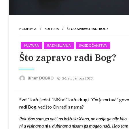
HOMEPAGE
KULTURA
ŠTO ZAPRAVO RADI BOG?
KULTURA
RAZMIŠLJANJA
SVJEDOČANSTVA
Što zapravo radi Bog?
Posted
Biram DOBRO
26. studenoga 2023.
on
Sve!” kažu jedni. “Ništa!” kažu drugi. “On je mrtav!” gov
radi Bog, već što On radi s nama?
Pokušao sam ga naći na križu kršćana, no ondje ga nije bil
ni u visinama ni u dubinama nisam ga mogao naći. Išao sam do 