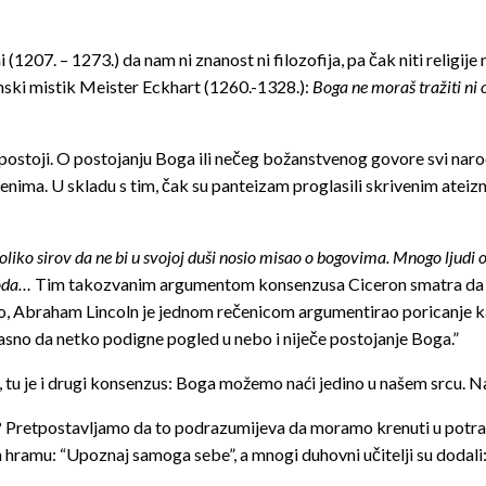
 (1207. – 1273.) da nam ni znanost ni filozofija, pa čak niti religije
anski mistik Meister Eckhart (1260.-1328.):
Boga ne moraš tražiti ni o
g postoji. O postojanju Boga ili nečeg božanstvenog govore svi naro
enima. U skladu s tim, čak su panteizam proglasili skrivenim ateiz
e toliko sirov da ne bi u svojoj duši nosio misao o bogovima. Mnogo ljudi
roda…
Tim takozvanim argumentom konsenzusa Ciceron smatra da j
no, Abraham Lincoln je jednom rečenicom argumentirao poricanje k
i jasno da netko podigne pogled u nebo i niječe postojanje Boga.”
, tu je i drugi konsenzus: Boga možemo naći jedino u našem srcu. N
? Pretpostavljamo da to podrazumijeva da moramo krenuti u pot
ramu: “Upoznaj samoga sebe”, a mnogi duhovni učitelji su dodali: 