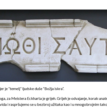
r je “temelj” ljudske duše “Božja iskra”.
oga, za Meistera Eckharta je grijeh. Grijeh je odvajanje, korak u
vida i raspršujemo se u bezbroj užitaka kao i u mnogobrojnim t