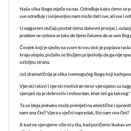
Naša slika Boga utječe na nas. Određuje kako ćemo se po
sve određuje i svojevoljno nam može dati sve, ali sve i 
U najgorem slučaju postat ćemo duhovni prosjaci, oslanj
problem ne rješava se tako da lijeno čekamo da se sam Bog 
Čovjek koji je sjedio na svom krovu dok je poplava rasla 
kraju utopio, požalio se Božjem prijestolju da ga nije sp
ozbiljnu stranu.
Još dramatičnija je slika svemogućeg Boga koji kažnjava i 
Vjerski ratovi i vjerski motiviran teror vjerojatno su n
vjeruješ da je dobrostiv i milosrdan, imat ćeš ga takvog.”
Ta se ideja jednako može prenijeti na ateističke i općeni
nam ona čini? Vjera u vječni napredak, što nam ona čini?
A kad ne vjerujemo više ni u šta, kad poričemo ikakav smis