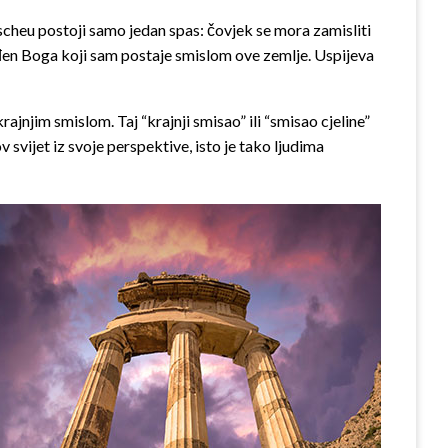
zscheu postoji samo jedan spas: čovjek se mora zamisliti
đen Boga koji sam postaje smislom ove zemlje. Uspijeva
ajnjim smislom. Taj “krajnji smisao” ili “smisao cjeline”
v svijet iz svoje perspektive, isto je tako ljudima