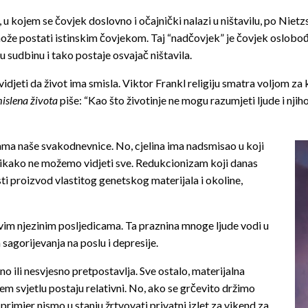
 u kojem se čovjek doslovno i očajnički nalazi u ništavilu, po Niet
ože postati istinskim čovjekom. Taj “nadčovjek” je čovjek oslobo
 sudbinu i tako postaje osvajač ništavila.
jeti da život ima smisla. Viktor Frankl religiju smatra voljom za kr
islena života
piše: “Kao što životinje ne mogu razumjeti ljude i njiho
ama naše svakodnevnice. No, cjelina ima nadsmisao u koji
ikako ne možemo vidjeti sve. Redukcionizam koji danas
sti proizvod vlastitog genetskog materijala i okoline,
svim njezinim posljedicama. Ta praznina mnoge ljude vodi u
 sagorijevanja na poslu i depresije.
o ili nesvjesno pretpostavlja. Sve ostalo, materijalna
išem svjetlu postaju relativni. No, ako se grčevito držimo
rimjer nismo u stanju žrtvovati privatni izlet za vikend za