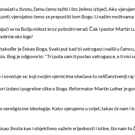
našati u životu, čemu ćemo težiti i što želimo izbjeći. Ako vjeru
oduzeti, vjerojatno ćemo se prepustiti tom Bogu. U našim molitvama
ajući se na Božju milost kroz pobožni nerad. Čak i pastor Martin L
pobrine oko toga!
također je čekao Boga. Svaki put kad bi vatrogasci naišli u čamcu, 
asio. Bog je odgovorio: “Tri puta sam ti poslao vatrogasce, a ti nisi
osvećuje se, koji svojim vjernicima obećava to veličanstveniji raj št
ajgori izdanci pogrešne slike o Bogu. Reformator Martin Luther je g
to nereligiozne ideologije. Kako vjerujemo u svijet, takav će nam i
ao života kao i objektivno važeće vrijednosti i istine, što nam to či