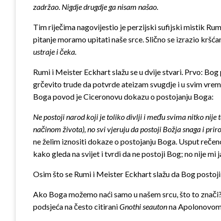
zadržao. Nigdje drugdje ga nisam našao.
Tim riječima nagovijestio je perzijski sufijski mistik Rumi
pitanje moramo upitati naše srce. Slično se izrazio kršć
ustraje i čeka.
Rumi i Meister Eckhart slažu se u dvije stvari. Prvo: Bo
grčevito trude da potvrde ateizam svugdje i u svim vrem
Boga povod je Ciceronovu dokazu o postojanju Boga:
Ne postoji narod koji je toliko divlji i među svima nitko nij
načinom života), no svi vjeruju da postoji Božja snaga i pri
ne želim iznositi dokaze o postojanju Boga. Usput reče
kako gleda na svijet i tvrdi da ne postoji Bog; no nije m
Osim što se Rumi i Meister Eckhart slažu da Bog postoji
Ako Boga možemo naći samo u našem srcu, što to znači
podsjeća na često citirani
Gnothi seauton
na Apolonovom h