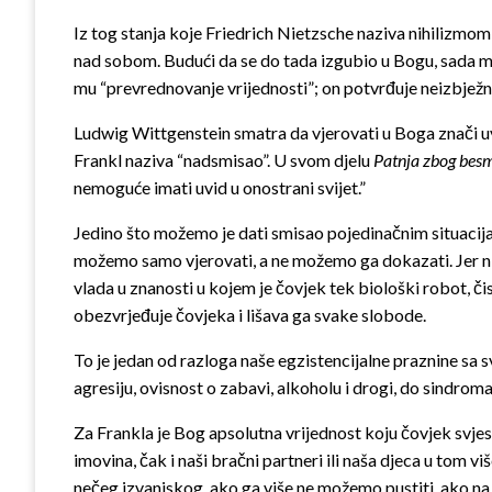
Iz tog stanja koje Friedrich Nietzsche naziva nihilizmom,
nad sobom. Budući da se do tada izgubio u Bogu, sada m
mu “prevrednovanje vrijednosti”; on potvrđuje neizbježnu
Ludwig Wittgenstein smatra da vjerovati u Boga znači uvid
Frankl naziva “nadsmisao”. U svom djelu
Patnja zbog besm
nemoguće imati uvid u onostrani svijet.”
Jedino što možemo je dati smisao pojedinačnim situacij
možemo samo vjerovati, a ne možemo ga dokazati. Jer n
vlada u znanosti u kojem je čovjek tek biološki robot, či
obezvrjeđuje čovjeka i lišava ga svake slobode.
To je jedan od razloga naše egzistencijalne praznine sa 
agresiju, ovisnost o zabavi, alkoholu i drogi, do sindroma
Za Frankla je Bog apsolutna vrijednost koju čovjek svjesn
imovina, čak i naši bračni partneri ili naša djeca u tom v
nečeg izvanjskog, ako ga više ne možemo pustiti, ako na p