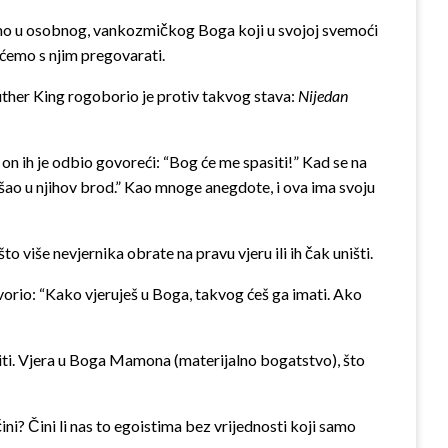
jemo u osobnog, vankozmičkog Boga koji u svojoj svemoći
 ćemo s njim pregovarati.
uther King rogoborio je protiv takvog stava:
Nijedan
on ih je odbio govoreći: “Bog će me spasiti!” Kad se na
 ušao u njihov brod.” Kao mnoge anegdote, i ova ima svoju
o više nevjernika obrate na pravu vjeru ili ih čak uništi.
ovorio: “Kako vjeruješ u Boga, takvog ćeš ga imati. Ako
 biti. Vjera u Boga Mamona (materijalno bogatstvo), što
ni? Čini li nas to egoistima bez ­vrijednosti koji samo