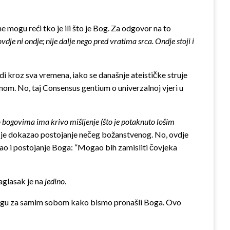
 ne mogu reći tko je ili što je Bog. Za odgovor na to
vdje ni ondje; nije dalje nego pred vratima srca. Ondje stoji i
di kroz sva vremena, iako se današnje ateističke struje
mom. No, taj Consensus gentium o univerzalnoj vjeri u
 o bogovima ima krivo ­mišljenje (što je potaknuto lošim
e dokazao postojanje nečeg božanstvenog. No, ovdje
ao i postojanje Boga: “Mogao bih zamisliti čovjeka
aglasak je na
jedino
.
ragu za samim sobom kako bismo pronašli Boga. Ovo
­