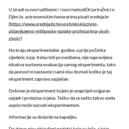
U izradi su novi udžbenici i novi metodički priručnici o
čijim će astronomskim honorarima pisati srednja.hr
(
https://www.srednja.hr/novosti/ekskluzivno-
objavljujemo-milijunske-isplate-profesorima-skoli-
zivot/
)
Na kraju eksperimentalne godine, a prije početka
sljedeće, koja treba biti provedbena, nije napravljena
nikakva sustavna evaluacija samog eksperimenta, tako
da javnost ni nastavnici sami nisu doznali koliko je taj
eksperiment zapravo uspješan.
Dobiven je eksperiment kojem je unaprijed osiguran
uspjeh i prolazna ocjena. Teško da se nešto takvo onda
uopće može nazvati eksperimentom.
Informacije su dolazile na kapaljku.
Do danas nisu objavljeni podatci koje su loše, a koje