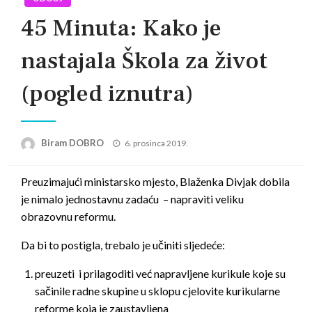
45 Minuta: Kako je
nastajala Škola za život
(pogled iznutra)
Posted
Biram DOBRO
6. prosinca 2019.
on
Preuzimajući ministarsko mjesto, Blaženka Divjak dobila
je nimalo jednostavnu zadaću – napraviti veliku
obrazovnu reformu.
Da bi to postigla, trebalo je učiniti sljedeće:
preuzeti i prilagoditi već napravljene kurikule koje su
sačinile radne skupine u sklopu cjelovite kurikularne
reforme koja je zaustavljena