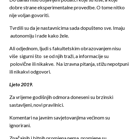
dobre strane eksperimentalne provedbe. O tome nitko
nije voljan govoriti.
Tvrdili su da je nastavnicima sada dopušteno sve. Imaju
autonomiju i rade kako žele.
Ali odjednom, ljudi s fakultetskim obrazovanjem nisu
više sigurni što se od njih traži, a informacije su
polovične ili nikakve. Na izravna pitanja, stižu nepotpuni
ili nikakvi odgovori.
Ljeto 2019.
Za vrijeme godišnjih odmora doneseni su brzinski
sastavljeni, novi pravilnici.
Komentari na javnim savjetovanjima većinom su
ignorirani.
Značajnih i bitnih promjena nema, promjene su