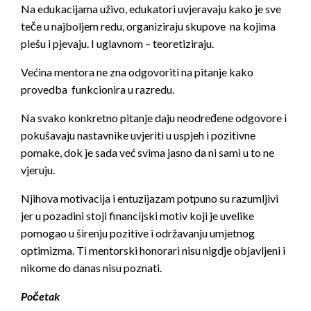
Na edukacijama uživo, edukatori uvjeravaju kako je sve
teče u najboljem redu, organiziraju skupove na kojima
plešu i pjevaju. I uglavnom – teoretiziraju.
Većina mentora ne zna odgovoriti na pitanje kako
provedba funkcionira u razredu.
Na svako konkretno pitanje daju neodređene odgovore i
pokušavaju nastavnike uvjeriti u uspjeh i pozitivne
pomake, dok je sada već svima jasno da ni sami u to ne
vjeruju.
Njihova motivacija i entuzijazam potpuno su razumljivi
jer u pozadini stoji financijski motiv koji je uvelike
pomogao u širenju pozitive i održavanju umjetnog
optimizma. Ti mentorski honorari nisu nigdje objavljeni i
nikome do danas nisu poznati.
Početak