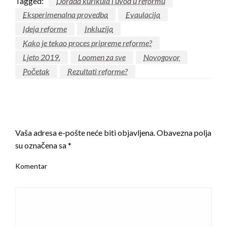
Tagged:
Dorada kurikula i uvod u reformu
Eksperimenalna provedba
Evaulacija
Ideja reforme
Inkluzija
Kako je tekao proces pripreme reforme?
Ljeto 2019.
Loomen za sve
Novogovor
Početak
Rezultati reforme?
LEAVE A RESPONSE
Vaša adresa e-pošte neće biti objavljena.
Obavezna polja
su označena sa
*
Komentar