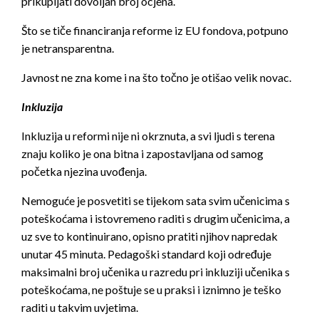
prikupljati dovoljan broj ocjena.
Što se tiče financiranja reforme iz EU fondova, potpuno
je netransparentna.
Javnost ne zna kome i na što točno je otišao velik novac.
Inkluzija
Inkluzija u reformi nije ni okrznuta, a svi ljudi s terena
znaju koliko je ona bitna i zapostavljana od samog
početka njezina uvođenja.
Nemoguće je posvetiti se tijekom sata svim učenicima s
poteškoćama i istovremeno raditi s drugim učenicima, a
uz sve to kontinuirano, opisno pratiti njihov napredak
unutar 45 minuta. Pedagoški standard koji određuje
maksimalni broj učenika u razredu pri inkluziji učenika s
poteškoćama, ne poštuje se u praksi i iznimno je teško
raditi u takvim uvjetima.