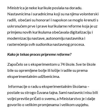
Ministrica je neke kurikule poslala na doradu.
Nastavnicima i suradnicima koji su na njima volonterski
radili, obećani su honorari i napokon se moglo krenuti s
uskrsnućem prve i prave kurikularne reforme koja je uz
primjenu novih kurikuluma obećavala digitalizaciju i
modernizaciju nastave, autonomiju nastavnika i
rasterećenja svih sudionika nastavnog procesa.
Kako je tekao proces pripreme reforme?
Započelo se s eksperimentom u 74 škole. Sve te škole
bile su opremljene bolje ili lošije i radile su prema
eksperimentalnim udžbenicima.
Informacije o radu u eksperimentalnim školama –
postale su strogo čuvana tajna. Sami nastavnici nisu bili
voljni previše pričati o svemu, a Ministarstvo je i dalje
govorilo o velikim promjenama i velikom uspjehu.