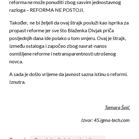
reforma ne može ponuditi zbog sasvim jednostavnog
razloga – REFORMA NE POSTOJI.
Također, ne bi željeli da ovaj štrajk posluži kao isprika za
propast reforme jer sve što Blaženka Divjak priča
posljednjih dana ide polako u tom smjeru. Ovaj je štrajk,
između ostaloga i započeo zbog navrat-nanos
osmišljene reforme i netransparentnosti utrošenog
novca.
A sada je došlo vrijeme da javnost sazna istinu o reformi.
Iznutra.
Author
Tamara Šoić
Izvor: 45.igma-tech.com