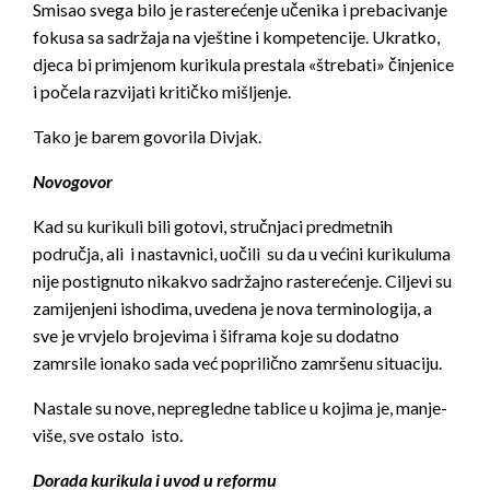
Smisao svega bilo je rasterećenje učenika i prebacivanje
fokusa sa sadržaja na vještine i kompetencije. Ukratko,
djeca bi primjenom kurikula prestala «štrebati» činjenice
i počela razvijati kritičko mišljenje.
Tako je barem govorila Divjak.
Novogovor
Kad su kurikuli bili gotovi, stručnjaci predmetnih
područja, ali i nastavnici, uočili su da u većini kurikuluma
nije postignuto nikakvo sadržajno rasterećenje. Ciljevi su
zamijenjeni ishodima, uvedena je nova terminologija, a
sve je vrvjelo brojevima i šiframa koje su dodatno
zamrsile ionako sada već poprilično zamršenu situaciju.
Nastale su nove, nepregledne tablice u kojima je, manje-
više, sve ostalo isto.
Dorada kurikula i uvod u reformu