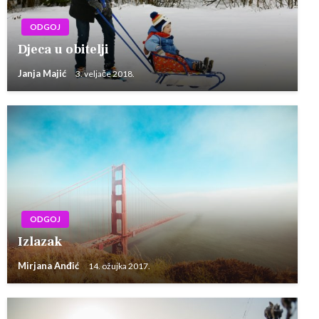
ODGOJ
Djeca u obitelji
Janja Majić
3. veljače 2018.
ODGOJ
Izlazak
Mirjana Anđić
14. ožujka 2017.