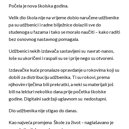
Počela je nova školska godina.
Velik dio škola nije na vrijeme dobio naručene udžbenike
pa su udžbenici i radne bilježnice dolazili sve do
studenoga u fazama i tako se moralo naučiti – kako raditi
bez osnovnog nastavnog pomagala.
Udžbenici nekih izdavača sastavljeni su navrat-nanos,
loše su ukoričeni i raspali su se i prije nego su otvoreni.
Izdavačke kuće pronalaze opravdanje u rokovima koji su
dobili za distribuciju udžbenika. Ti su rokovi, prema
njihovim riječima bili prekratki, a neki su materijali još
bili na lekturi nekoliko dana prije početka školske
godine. Digitalni sadržaji uglavnom su nedostupni.
Dio udžbenika nije stigao do danas.
Kao najveća promjena Škole za život – naglašavano je