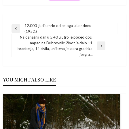
Navigacija
12.000 ljudi umrlo od smoga u Londonu
Previous
(1952.)
Post
objava
Na današnji dan u 5:40 ujutro je počeo opći
napad na Dubrovnik: Život je dalo 11
Next
branitelja, 14 civila, uništena je stara gradska
Post
jezgra…
YOU MIGHT ALSO LIKE