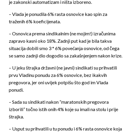
je zakonski automatizam i ništa izboreno.
– Vlada je ponudila 6% rasta osnovice kao spin za
traženih 6% koeficijenata.
– Osnovica prema sindikalnim (ne mojim!) izračunima
zapravo kasni oko 18%. Zadnji put kad je bila takva
situacija dobili smo 3 * 6% povećanja osnovice, od čega
se samo zadnji dio dogodio sa zakašnjenjem nakon krize.
– U jeku štrajka državni (ne javni) sindikati su prihvatili
prvu Vladinu ponudu za 6% osnovice, bez ikakvih
pregovora, jer oni uvijek potpišu što god im Vlada
ponudi.
– Sada su sindikati nakon “maratonskih pregovora
izborili” točno istih onih 4% koje su imali na stolu i prije
štrajka.
– Usput su prihvatili u tu ponudu i 6% rasta osnovice koja