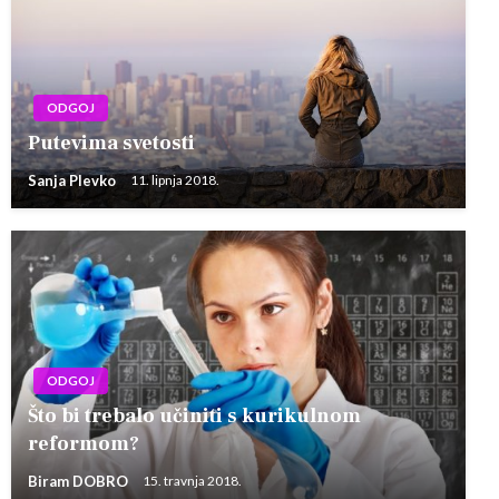
ODGOJ
Putevima svetosti
Sanja Plevko
11. lipnja 2018.
ODGOJ
Što bi trebalo učiniti s kurikulnom
reformom?
Biram DOBRO
15. travnja 2018.