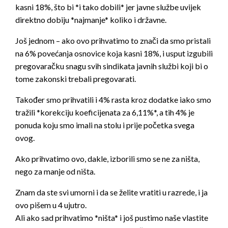
kasni 18%, što bi *i tako dobili* jer javne službe uvijek
direktno dobiju *najmanje* koliko i državne.
Još jednom – ako ovo prihvatimo to znači da smo pristali
na 6% povećanja osnovice koja kasni 18%, i usput izgubili
pregovaračku snagu svih sindikata javnih službi koji bi o
tome zakonski trebali pregovarati.
Također smo prihvatili i 4% rasta kroz dodatke iako smo
tražili *korekciju koeficijenata za 6,11%*, a tih 4% je
ponuda koju smo imali na stolu i prije početka svega
ovog.
Ako prihvatimo ovo, dakle, izborili smo se ne za ništa,
nego za manje od ništa.
Znam da ste svi umorni i da se želite vratiti u razrede, i ja
ovo pišem u 4 ujutro.
Ali ako sad prihvatimo *ništa* i još pustimo naše vlastite