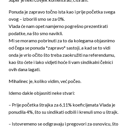
Ponuda je zapravo točno ista kao i prije početka svega
ovog – izborili smo se za 0%.
Vlada
će nam opet namjerno pogrešno prezentirati
podatke, na što smo navikli.
Mi se moramo pobrinuti za to da kolegama objasnimo
od čega se ponuda *zapravo* sastoji, a kad se to vidi
onda je vrlo očito što treba zaokružiti na referendumu,
kao što ćete i lako vidjeti hoće li vam sindikalni čelnici
ovih dana lagati.
Mihalinec je, koliko vidim, već počeo.
Idemo dakle objasniti neke stvari:
– Prije početka štrajka za 6,11% koeficijenata Vlada je
ponudila 4%, što su sindikati odbili i krenuli smo u štrajk.
– Istovremeno se odigravaju i pregovori za osnovicu, što