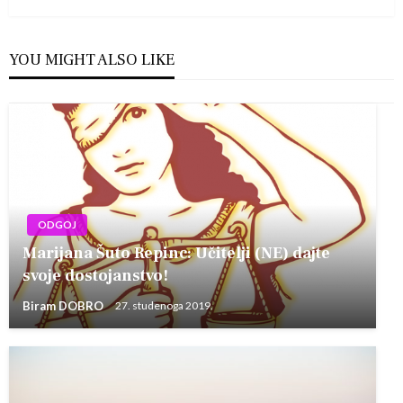
YOU MIGHT ALSO LIKE
ODGOJ
Marijana Šuto Repinc‎: Učitelji (NE) dajte
svoje dostojanstvo!
Biram DOBRO
27. studenoga 2019.