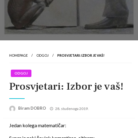
HOMEPAGE
ODGOJ
PROSVJETARI: IZBOR JE VAŠ!
ODGOJ
Prosvjetari: Izbor je vaš!
Posted
Biram DOBRO
28. studenoga 2019.
on
Jedan kolega matematičar:
Super je neki čovjek komentirao, citiram: