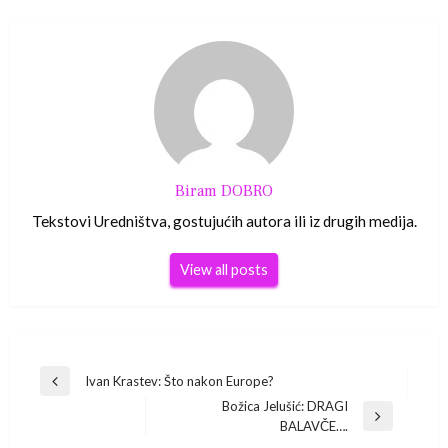
Biram DOBRO
Tekstovi Uredništva, gostujućih autora ili iz drugih medija.
View all posts
Navigacija
Ivan Krastev: Što nakon Europe?
Previous
Božica Jelušić: DRAGI
Post
objava
Next
BALAVČE….
Post