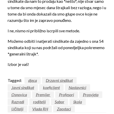
sindikate da nam to prodaju kao *nešto*, nije stvar samo
u tome da smo mjesec dana štrajkali bez razloga, nego i u
tome da bi onda dokazali da smo glupe ovce koje ne
razumiju što im je zapravo ponuđeno.
I ne, nismo ni približno iscrpili sve metode.
Možemo odbiti i natjerati sindikate da zajedno s ona 54
sindikata koji su nas podržali od ponedjeljka pokrenemo
*generalni štrajk*.
Izbor je vaš!
Tagged:
djeca
Drzavni sindikat
Javni sindikat
koeficijent
Nastavnici
Osnovica
Premijer
Profesori
Prosvjeta
Razredi
roditelji
Sabor
škola
Učitelji
Vlada RH
Zaostaci