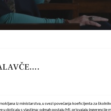
 BALAVČE….
šmokljana iz ministarstva, u svezi povećanja koeficijenta za škol
u doticaju s vlastima: odmah postaju MI, prisvajaju ingerencije moći