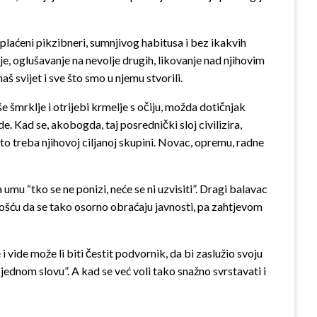
plaćeni pikzibneri, sumnjivog habitusa i bez ikakvih
nje, oglušavanje na nevolje drugih, likovanje nad njihovim
š svijet i sve što smo u njemu stvorili.
e šmrklje i otrijebi krmelje s očiju, možda dotičnjak
e. Kad se, akobogda, taj posrednički sloj civilizira,
 što treba njihovoj ciljanoj skupini. Novac, opremu, radne
a umu “tko se ne ponizi, neće se ni uzvisiti”. Dragi balavac
ćnošću da se tako osorno obraćaju javnosti, pa zahtjevom
ide može li biti čestit podvornik, da bi zaslužio svoju
 jednom slovu”. A kad se već voli tako snažno svrstavati i