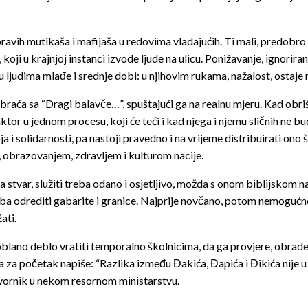
vih mutikaša i mafijaša u redovima vladajućih. Ti mali, predobro 
koji u krajnjoj instanci izvode ljude na ulicu. Ponižavanje, ignorira
ljudima mlađe i srednje dobi: u njihovim rukama, nažalost, ostaje na
obraća sa “Dragi balavče…”, spuštajući ga na realnu mjeru. Kad obriš
ktor u jednom procesu, koji će teći i kad njega i njemu sličnih ne bud
ja i solidarnosti, pa nastoji pravedno i na vrijeme distribuirati ono
, obrazovanjem, zdravljem i kulturom nacije.
šena stvar, služiti treba odano i osjetljivo, možda s onom biblijskom n
 treba odrediti gabarite i granice. Najprije novčano, potom nemogu
ati.
no deblo vratiti temporalno školnicima, da ga provjere, obrade i v
ta za početak napiše: “Razlika između Đakića, Đapića i Đikića nije u
odvornik u nekom resornom ministarstvu.