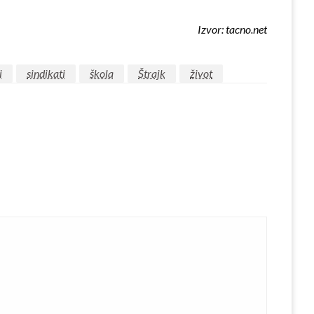
Izvor: tacno.net
i
sindikati
škola
Štrajk
život