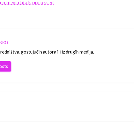
comment data is processed.
OBRO
edništva, gostujućih autora ili iz drugih medija.
posts