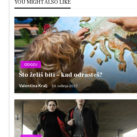
YOU MIGHT ALSO LIKE
ODGOJ
Što želiš biti – kad odrasteš?
Valentina Kralj
10. svibnja 2017.