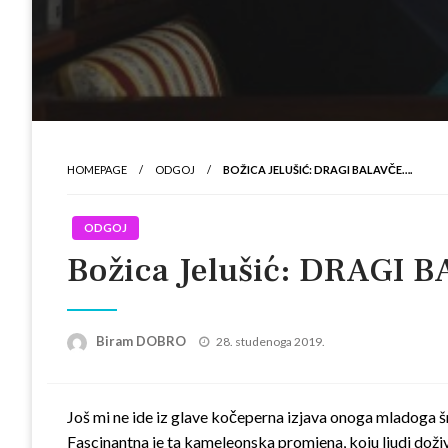
HOMEPAGE
ODGOJ
BOŽICA JELUŠIĆ: DRAGI BALAVČE….
ODGOJ
Božica Jelušić: DRAGI
Posted
Biram DOBRO
28. studenoga 2019.
on
Još mi ne ide iz glave kočeperna izjava onoga mladoga 
Fascinantna je ta kameleonska promjena, koju ljudi dožive 