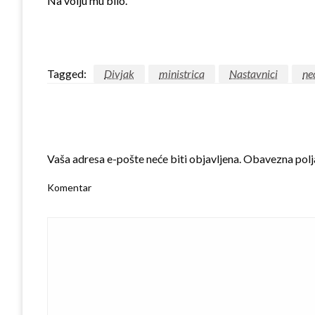
Na volju mu bilo.
Tagged:
Divjak
ministrica
Nastavnici
ne
LEAVE A RESPONSE
Vaša adresa e-pošte neće biti objavljena.
Obavezna polj
Komentar