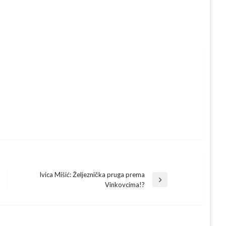
Ivica Mišić: Željeznička pruga prema
Next
Vinkovcima!?
Post