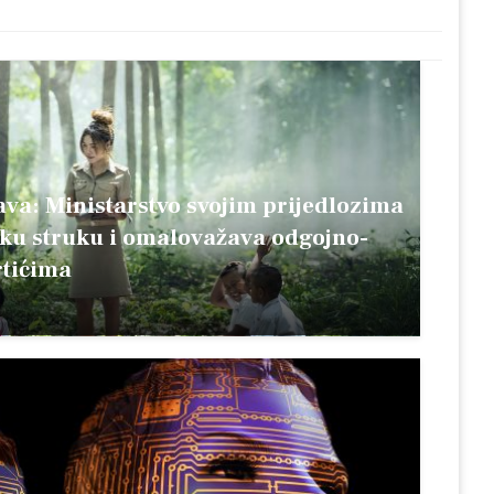
ava: Ministarstvo svojim prijedlozima
sku struku i omalovažava odgojno-
rtićima