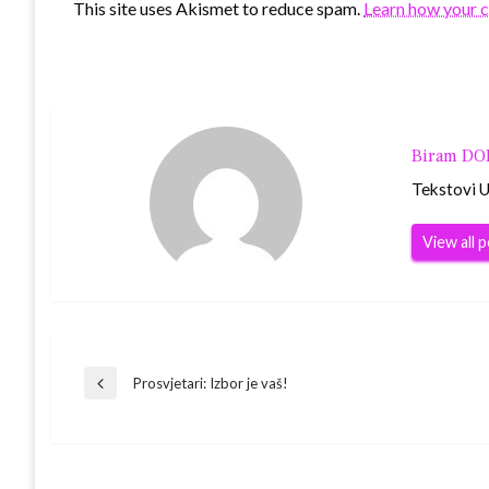
This site uses Akismet to reduce spam.
Learn how your 
Biram D
Tekstovi Ur
View all 
Navigacija
Prosvjetari: Izbor je vaš!
Previous
Post
objava