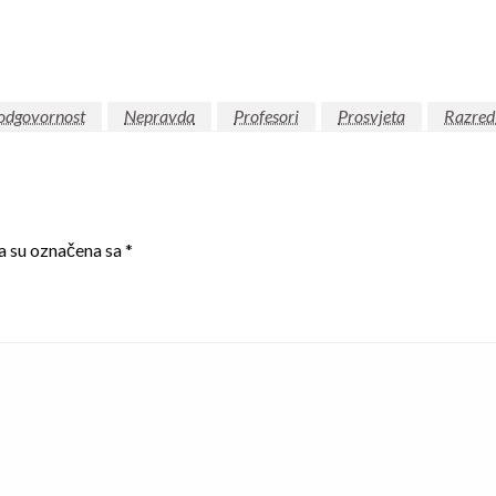
odgovornost
Nepravda
Profesori
Prosvjeta
Razred
a su označena sa
*