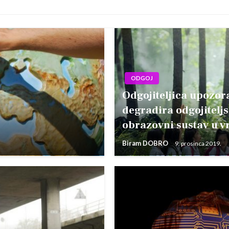
ODGOJ
Odgojiteljica upozor
degradira odgojitelj
obrazovni sustav u v
Biram DOBRO
9. prosinca 2019.