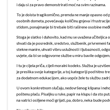
i daju si za pravo demonstrirati moć na svim razinama.
To je doista tragikomično, premda ne manje opasno od pra
osobnih dometa, povećavaju količinu gnjeva i frustracije, 
stidom, ponajmanje bi trebale biti raširene osobine među 
Stoga je slatko i duhovito, kad mu se uvažena učiteljica 
shvati da je posrednik, sredstvo, službenik, privremeni fa
stekne manire, uhvati vibru uslužnosti i ljubaznosti, odgo
uvjete, da bi se odgovorne službe u miru bavile odgojem
I tu je cijela priča, cijeli moralni kodeks. Služba je uzvi
je preslika svoje kategorije, a toj kategoriji pod hitno
za dodatnom edukacijom, ako uopće žele tu službu zadrž
U ovom konkretnom slučaju, nedovršenog klipana i nehobla
poštenu plaću. Pisaljku u ruke, papir na klupu i da sto pu
na vatrici osiljene moći grijati, pa, dobro, neka bude p