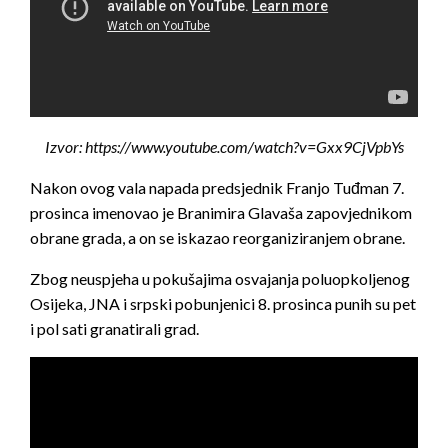
Izvor: https://www.youtube.com/watch?v=Gxx9CjVpbYs
Nakon ovog vala napada predsjednik Franjo Tuđman 7.
prosinca imenovao je Branimira Glavaša zapovjednikom
obrane grada, a on se iskazao reorganiziranjem obrane.
Zbog neuspjeha u pokušajima osvajanja poluopkoljenog
Osijeka, JNA i srpski pobunjenici 8. prosinca punih su pet
i pol sati granatirali grad.