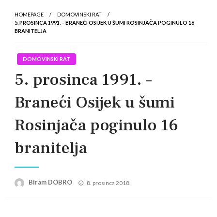
HOMEPAGE
DOMOVINSKI RAT
5. PROSINCA 1991. – BRANEĆI OSIJEK U ŠUMI ROSINJAČA POGINULO 16
BRANITELJA
DOMOVINSKI RAT
5. prosinca 1991. –
Braneći Osijek u šumi
Rosinjača poginulo 16
branitelja
Posted
Biram DOBRO
8. prosinca 2018.
on