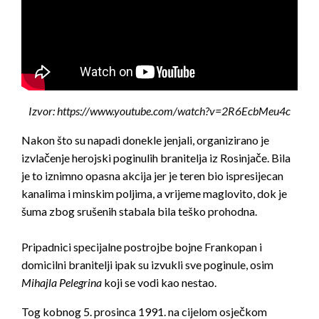
Izvor: https://www.youtube.com/watch?v=2R6EcbMeu4c
Nakon što su napadi donekle jenjali, organizirano je
izvlačenje herojski poginulih branitelja iz Rosinjače. Bila
je to iznimno opasna akcija jer je teren bio ispresijecan
kanalima i minskim poljima, a vrijeme maglovito, dok je
šuma zbog srušenih stabala bila teško prohodna.
Pripadnici specijalne postrojbe bojne Frankopan i
domicilni branitelji ipak su izvukli sve poginule, osim
Mihajla Pelegrina
koji se vodi kao nestao.
Tog kobnog 5. prosinca 1991. na cijelom osječkom