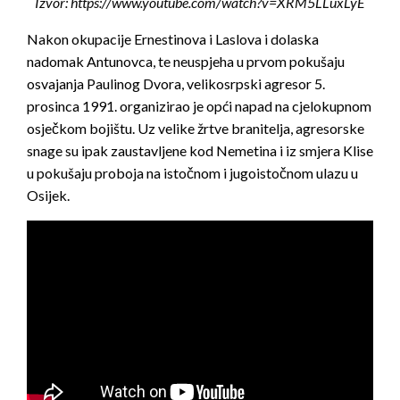
Izvor: https://www.youtube.com/watch?v=XRM5LLuxLyE
Nakon okupacije Ernestinova i Laslova i dolaska
nadomak Antunovca, te neuspjeha u prvom pokušaju
osvajanja Paulinog Dvora, velikosrpski agresor 5.
prosinca 1991. organizirao je opći napad na cjelokupnom
osječkom bojištu. Uz velike žrtve branitelja, agresorske
snage su ipak zaustavljene kod Nemetina i iz smjera Klise
u pokušaju proboja na istočnom i jugoistočnom ulazu u
Osijek.