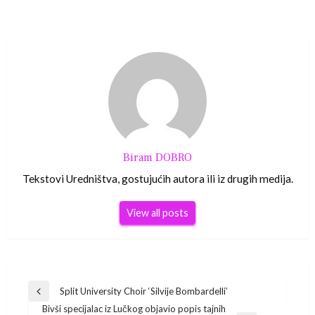
Biram DOBRO
Tekstovi Uredništva, gostujućih autora ili iz drugih medija.
View all posts
Navigacija
Split University Choir ‘Silvije Bombardelli’
Previous
Bivši specijalac iz Lučkog objavio popis tajnih
Post