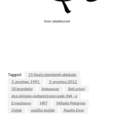
Izvor: pixabay.com
Tagged:
15 tisuća stambenih objekata
5. prosinac 1991.
5. prosinca 2012.
50 branitelja
Antunovac
Beli orlovi
dva oklopno-mehanizirana voda JNA - a
Ernestinovo
HRT
Mihajla Pelegrina
Osijek
osječko bojište
Pauilin Dvor