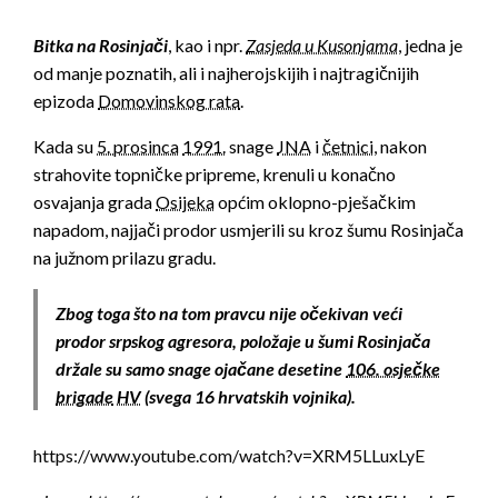
Bitka na Rosinjači
, kao i npr.
Zasjeda u Kusonjama
, jedna je
od manje poznatih, ali i najherojskijih i najtragičnijih
epizoda
Domovinskog rata
.
Kada su
5. prosinca
1991.
snage
JNA
i
četnici
, nakon
strahovite topničke pripreme, krenuli u konačno
osvajanja grada
Osijeka
općim oklopno-pješačkim
napadom, najjači prodor usmjerili su kroz šumu Rosinjača
na južnom prilazu gradu.
Zbog toga što na tom pravcu nije očekivan veći
prodor srpskog agresora, položaje u šumi Rosinjača
držale su samo snage ojačane desetine
106. osječke
brigade
HV
(svega 16 hrvatskih vojnika).
https://www.youtube.com/watch?v=XRM5LLuxLyE