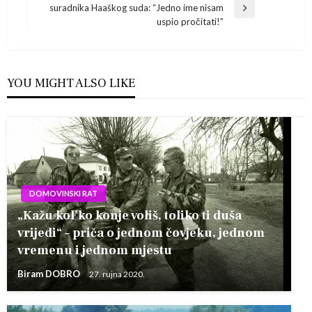
objava
suradnika Haaškog suda: “Jedno ime nisam
Next
uspio pročitati!”
Post
YOU MIGHT ALSO LIKE
DOMOVINSKI RAT
„Kažu kol’ko konje voliš, toliko ti duša
vrijedi“ – priča o jednom čovjeku, jednom
vremenu i jednom mjestu
Biram DOBRO
27. rujna 2020.