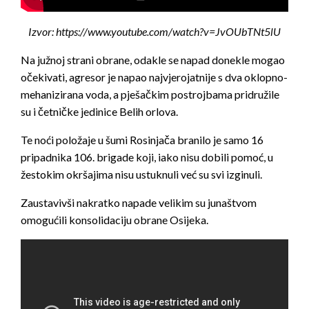
Izvor: https://www.youtube.com/watch?v=JvOUbTNt5lU
Na južnoj strani obrane, odakle se napad donekle mogao
očekivati, agresor je napao najvjerojatnije s dva oklopno-
mehanizirana voda, a pješačkim postrojbama pridružile
su i četničke jedinice Belih orlova.
Te noći položaje u šumi Rosinjača branilo je samo 16
pripadnika 106. brigade koji, iako nisu dobili pomoć, u
žestokim okršajima nisu ustuknuli već su svi izginuli.
Zaustavivši nakratko napade velikim su junaštvom
omogućili konsolidaciju obrane Osijeka.