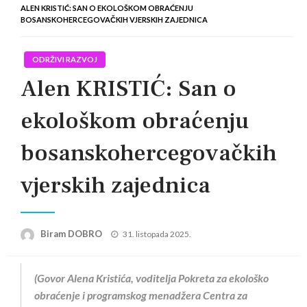
ALEN KRISTIĆ: SAN O EKOLOŠKOM OBRAĆENJU
BOSANSKOHERCEGOVAČKIH VJERSKIH ZAJEDNICA
ODRŽIVI RAZVOJ
Alen KRISTIĆ: San o
ekološkom obraćenju
bosanskohercegovačkih
vjerskih zajednica
Posted
Biram DOBRO
31. listopada 2025.
on
(Govor Alena Kristića, voditelja Pokreta za ekološko
obraćenje i programskog menadžera
Centra za