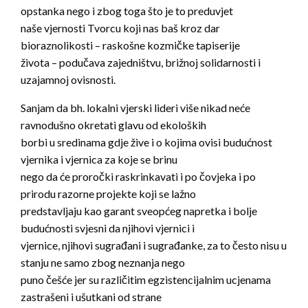
opstanka nego i zbog toga što je to preduvjet
naše vjernosti Tvorcu koji nas baš kroz dar
bioraznolikosti – raskošne kozmičke tapiserije
života – podučava zajedništvu, brižnoj solidarnosti i
uzajamnoj ovisnosti.
Sanjam da bh. lokalni vjerski lideri više nikad neće
ravnodušno okretati glavu od ekoloških
borbi u sredinama gdje žive i o kojima ovisi budućnost
vjernika i vjernica za koje se brinu
nego da će proročki raskrinkavati i po čovjeka i po
prirodu razorne projekte koji se lažno
predstavljaju kao garant sveopćeg napretka i bolje
budućnosti svjesni da njihovi vjernici i
vjernice, njihovi sugrađani i sugrađanke, za to često nisu u
stanju ne samo zbog neznanja nego
puno češće jer su različitim egzistencijalnim ucjenama
zastrašeni i ušutkani od strane