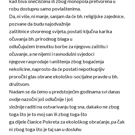
kad biva onečišćena ili zbog monopola pretvorena u
robu dostupnu samo povlaštenima.
Da, ni više, ni manje, sanjam da će bh. religijske zajednice,
pozvane da budu najodvažnije
zaštitnice stvorenog svijeta, postati ključna karika
očuvanja bh. prirodnog blaga u
odlučujućem trenutku borbe za njegovu zaštitu i
očuvanje, a ne nijemi i ravnodušni svjedoci
njegove rasprodaje i uništenja zbog bogaćenja
nekolicine, naprosto da će postati nepotkupljiv
proročki glas obrane ekološko-socijalne pravde u bh.
društvom.
Nadam se da ćemo u predstojećim godinama svi danas
ovdje nazočni još odlučnije i još
složnije raditi na ostvarivanju tog sna, dakako ne zbog
toga što je to moj san ili zbog toga što
ga dijele članice Pokreta za ekološkog obraćanje, pa čak
ni zbog toga što je taj san u dosluhu