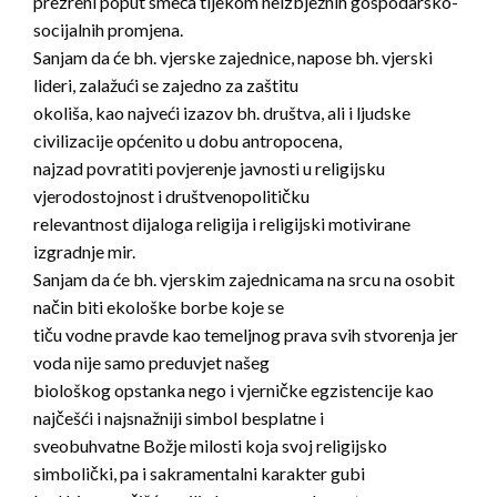
prezreni poput smeća tijekom neizbježnih gospodarsko-
socijalnih promjena.
Sanjam da će bh. vjerske zajednice, napose bh. vjerski
lideri, zalažući se zajedno za zaštitu
okoliša, kao najveći izazov bh. društva, ali i ljudske
civilizacije općenito u dobu antropocena,
najzad povratiti povjerenje javnosti u religijsku
vjerodostojnost i društvenopolitičku
relevantnost dijaloga religija i religijski motivirane
izgradnje mir.
Sanjam da će bh. vjerskim zajednicama na srcu na osobit
način biti ekološke borbe koje se
tiču vodne pravde kao temeljnog prava svih stvorenja jer
voda nije samo preduvjet našeg
biološkog opstanka nego i vjerničke egzistencije kao
najčešći i najsnažniji simbol besplatne i
sveobuhvatne Božje milosti koja svoj religijsko
simbolički, pa i sakramentalni karakter gubi