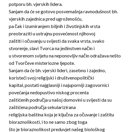
potporu bh. vjerskih lidera.
Sanjam da će se gotovo posvemašnja ravnodušnost bh.
vjerskih zajednica pred ugroženošću,
pa čak i izumiranjem biljnih i životinjskih vrsta
preobraziti u ustrajnu posvećenost njihovoj
zaštiti i očuvanju u svijesti da svaka vrsta, svako
stvorenje, slavi Tvorca na jedinstven način i
u stvorenom svijetu na neponovljiv način odražava nešto
od Tvorčeve misteriozne ljepote.
Sanjam da će bh. vjerski lideri, zasebno i zajedno,
koristeći svoj religijski i društvenopolitički
kapital, postati najglasniji i najuporniji zagovornici
povećanja nedopustivo niskog procenta
zaštićenih područja u našoj domovini u svijesti da su
zaštićena područja sekularizirana
religijska baština koja je ključna za očuvanje i zaštitu
bioraznolikosti, i to ne samo zbog toga
što je bioraznolikost preduvjet našeg biološkog