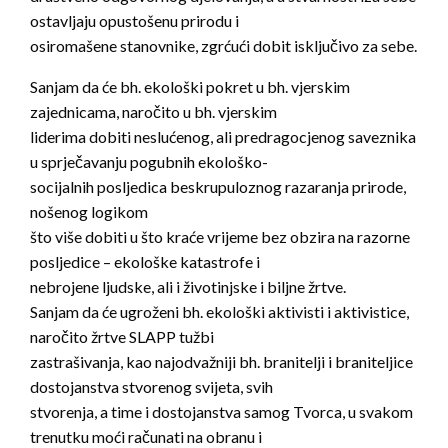
ostavljaju opustošenu prirodu i
osiromašene stanovnike, zgrćući dobit isključivo za sebe.
Sanjam da će bh. ekološki pokret u bh. vjerskim
zajednicama, naročito u bh. vjerskim
liderima dobiti neslućenog, ali predragocjenog saveznika
u sprječavanju pogubnih ekološko-
socijalnih posljedica beskrupuloznog razaranja prirode,
nošenog logikom
što više dobiti u što kraće vrijeme bez obzira na razorne
posljedice – ekološke katastrofe i
nebrojene ljudske, ali i životinjske i biljne žrtve.
Sanjam da će ugroženi bh. ekološki aktivisti i aktivistice,
naročito žrtve SLAPP tužbi
zastrašivanja, kao najodvažniji bh. branitelji i braniteljice
dostojanstva stvorenog svijeta, svih
stvorenja, a time i dostojanstva samog Tvorca, u svakom
trenutku moći računati na obranu i