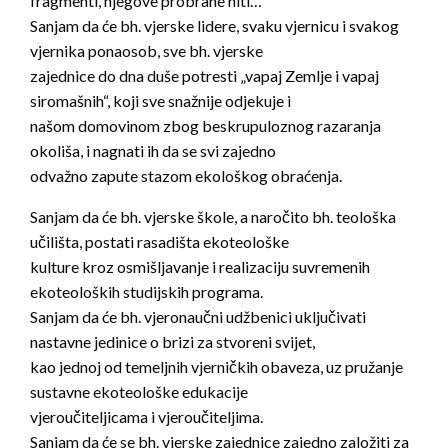
fragmenti, njegove probrane niti…
Sanjam da će bh. vjerske lidere, svaku vjernicu i svakog
vjernika ponaosob, sve bh. vjerske
zajednice do dna duše potresti „vapaj Zemlje i vapaj
siromašnih“, koji sve snažnije odjekuje i
našom domovinom zbog beskrupuloznog razaranja
okoliša, i nagnati ih da se svi zajedno
odvažno zapute stazom ekološkog obraćenja.
Sanjam da će bh. vjerske škole, a naročito bh. teološka
učilišta, postati rasadišta ekoteološke
kulture kroz osmišljavanje i realizaciju suvremenih
ekoteoloških studijskih programa.
Sanjam da će bh. vjeronaučni udžbenici uključivati
nastavne jedinice o brizi za stvoreni svijet,
kao jednoj od temeljnih vjerničkih obaveza, uz pružanje
sustavne ekoteološke edukacije
vjeroučiteljicama i vjeroučiteljima.
Sanjam da će se bh. vjerske zajednice zajedno založiti za