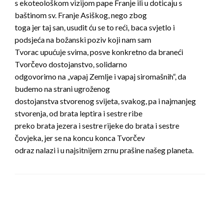
s ekoteološkom vizijom pape Franje ili u doticaju s
baštinom sv. Franje Asiškog, nego zbog
toga jer taj san, usudit ću se to reći, baca svjetlo i
podsjeća na božanski poziv koji nam sam
Tvorac upućuje svima, posve konkretno da braneći
Tvorčevo dostojanstvo, solidarno
odgovorimo na „vapaj Zemlje i vapaj siromašnih“, da
budemo na strani ugroženog
dostojanstva stvorenog svijeta, svakog, pa i najmanjeg
stvorenja, od brata leptira i sestre ribe
preko brata jezera i sestre rijeke do brata i sestre
čovjeka, jer se na koncu konca Tvorčev
odraz nalazi i u najsitnijem zrnu prašine našeg planeta.
LEAVE A RESPONSE