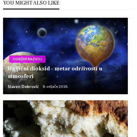
YOU MIGHT ALSO LIKE
ODRŽIVI RAZVOJ
Ugljični dioksid – metar održivosti u
atmosferi
Slaven Dobrović
8. veljače 2018.