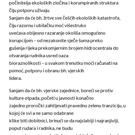
počinitelja ekoloških zločina i korumpiranih struktura
čiju potporu uživaju.
Sanjam da će bh. žrtve sve češćih ekoloških katastrofa,
čiju razornu i ubilačku moć višestruko
uvećava obijesno razaranje okoliša omogućeno
korupcijom – od nezakonite sječe šuma preko
gušenja rijeka prekomjernim brojem hidrocentrala do
otvaranja rudnika usred oaza
bioraznolikosti – u svakom trenutku moći računati na
pomoć, potporu i obranu bh. vjerskih
lidera.
Sanjam da će bh. vjerske zajednice, boreći se protiv
kulture otpada, početi u javnosti konačno
zajedno proročki zahtijevati pravednu zelenu tranziciju, u
kojoj će svi a ne samo odabrane
klike biti dobitnici, brinući se da najslabiji i najranjiviji,
poput rudara i radnika, ne budu