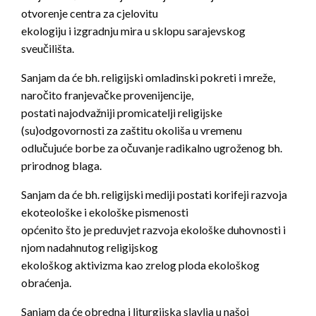
otvorenje centra za cjelovitu
ekologiju i izgradnju mira u sklopu sarajevskog
sveučilišta.
Sanjam da će bh. religijski omladinski pokreti i mreže,
naročito franjevačke provenijencije,
postati najodvažniji promicatelji religijske
(su)odgovornosti za zaštitu okoliša u vremenu
odlučujuće borbe za očuvanje radikalno ugroženog bh.
prirodnog blaga.
Sanjam da će bh. religijski mediji postati korifeji razvoja
ekoteološke i ekološke pismenosti
općenito što je preduvjet razvoja ekološke duhovnosti i
njom nadahnutog religijskog
ekološkog aktivizma kao zrelog ploda ekološkog
obraćenja.
Sanjam da će obredna i liturgijska slavlja u našoj