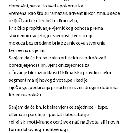
domovini, naročito sveta pokornička
vremena, kao što su ramazan, advent ili korizma, u sebe
uključivati ekoteološku dimenziju,
kritičko propitivanje vjerničkog odnosa prema
stvorenom svijetu, jer vjernost Tvorcu nije
moguća bez predane brige za njegova stvorenja i
tvorevinu u cjelini.
Sanjam da će bh. sakralna arhitektura odražavati
opredijeljenost bh. vjerskih zajednica za
očuvanje bioraznolikosti i klimatsku pravdu u svim
segmentima njihovog života, pa i kad je
riječ o gospodarenju prirodnim i svim drugim dobrima
kojim raspolažu.
Sanjam da će bh. lokalne vjerske zajednice – župe,
džemati i parohije – postati laboratorije
religijski motiviranog održivog načina života, ali i novih
formi duhovnog, molitvenog i