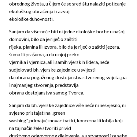
obrednog života, u čijem će se središtu nalaziti poticanje
ekološkog obraćenja i razvoj
ekološke duhovnosti.
Sanjam da više neće biti ni jedne ekološke borbe u našoj
domovini, bilo da je riječ o zaštiti
rijeka, planina ili izvora, bilo da je riječ o zaštiti jezera,
šuma ili prašuma, a da u njoj preko
vjernika i vjernica, ali i samih vjerskih lidera, neće
sudjelovati bh. vjerske zajednice u svijesti
da obrana pogaženog dostojanstva stvorenog svijeta, pa
i najmanjeg stvorenja, predstavlja
obranu dostojanstva samog Tvorca.
Sanjam da bh. vjerske zajednice više neće ni nesvjesno, ni
svjesno pristajati na „green
washing“, primajući novac tvrtki, koncerna ili lobija koji
na taj način žele stvoriti privid
društveno odgovornog djelovanja, a u stvarnosti iza sebe