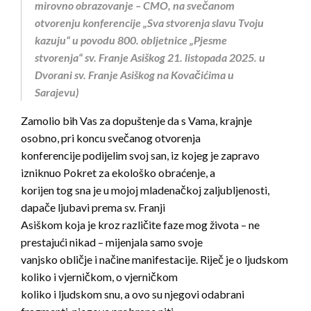
mirovno obrazovanje – CMO, na svečanom
otvorenju konferencije „Sva stvorenja
slavu Tvoju
kazuju“ u povodu 800. obljetnice „Pjesme
stvorenja“ sv. Franje Asiškog 21.
listopada 2025. u
Dvorani sv. Franje Asiškog na Kovačićima u
Sarajevu)
Zamolio bih Vas za dopuštenje da s Vama, krajnje
osobno, pri koncu svečanog otvorenja
konferencije podijelim svoj san, iz kojeg je zapravo
izniknuo Pokret za ekološko obraćenje, a
korijen tog sna je u mojoj mladenačkoj zaljubljenosti,
dapače ljubavi prema sv. Franji
Asiškom koja je kroz različite faze mog života – ne
prestajući nikad – mijenjala samo svoje
vanjsko obličje i načine manifestacije. Riječ je o ljudskom
koliko i vjerničkom, o vjerničkom
koliko i ljudskom snu, a ovo su njegovi odabrani