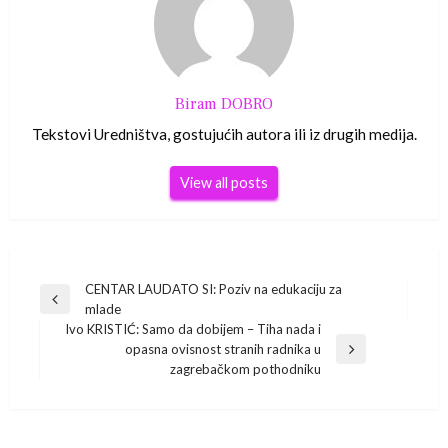
Biram DOBRO
Tekstovi Uredništva, gostujućih autora ili iz drugih medija.
View all posts
Navigacija
CENTAR LAUDATO SI: Poziv na edukaciju za
Previous
mlade
Post
objava
Ivo KRISTIĆ: Samo da dobijem – Tiha nada i
opasna ovisnost stranih radnika u
Next
zagrebačkom pothodniku
Post