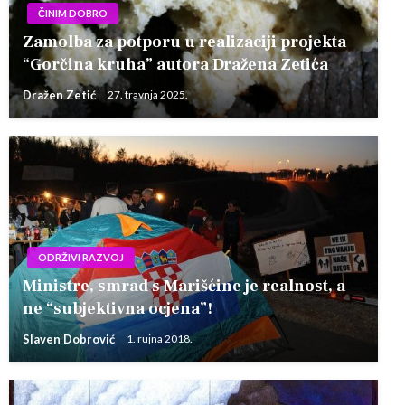
ČINIM DOBRO
Zamolba za potporu u realizaciji projekta
“Gorčina kruha” autora Dražena Zetića
Dražen Zetić
27. travnja 2025.
ODRŽIVI RAZVOJ
Ministre, smrad s Marišćine je realnost, a
ne “subjektivna ocjena”!
Slaven Dobrović
1. rujna 2018.