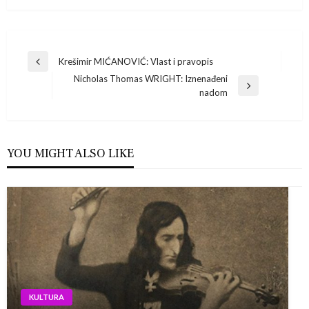
Navigacija
Krešimir MIĆANOVIĆ: Vlast i pravopis
Previous
Nicholas Thomas WRIGHT: Iznenađeni
Post
objava
Next
nadom
Post
YOU MIGHT ALSO LIKE
KULTURA