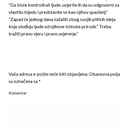
“Da biste kontrolirali ljude, uvjerite ih da su odgovorni za
vlastitu bijedu i predstavite se kao njihov spasitelj.”
“Zapad će jednog dana zažaliti zbog svojih plitkih ideja
koje otuđuju ljude od njihove istinske prirode.” Treba
tražiti pravu vjeru i pravo uvjerenje.”
LEAVE A RESPONSE
Vaša adresa e-pošte neće biti objavljena.
Obavezna polja
su označena sa
*
Komentar