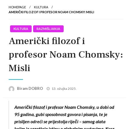
HOMEPAGE
KULTURA
AMERIČKI FILOZOF I PROFESOR NOAM CHOMSKY: MISLI
KULTURA
RAZMIŠLJANJA
Američki filozof i
profesor Noam Chomsky:
Misli
Posted
Biram DOBRO
13. ožujka 2025.
on
Američki filozof i profesor Noam Chomsky, u dobi od
95 godina, gubi sposobnost govora i pisanja, te je
prisiljen odreći se prijestolja riječi – samog alata
kojim je razotkrio istinu o globalnim sustavima. Kroz