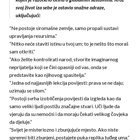
svoj život iza sebe je ostavio snažne odraze,
uključujući:
“Ne postoje siromašne zemlje, samo propali sustavi
upravljanja resursima.”
“Nitko neće staviti istinu u tvoj um; to je nešto što moraš
sam otkriti.”
“Ako želite kontrolirati narod, stvorite imaginarnog
neprijatelja koji se čini opasniji od vas, onda se
predstavite kao njihovog spasitelja.”
“Jedna od najjasnijih lekcija povijesti: prava se ne daju;
uzimaju se silom.”
“Postoji svrha izobličenja povijesti da izgleda kao da
samo veliki ljudi postižu značajne stvari. Uči ljude da
vjeruju da su nemoćni i da moraju čekati velikog čovjeka
da djeluje.”
“Svijet je misteriozno i zbunjujuće mjesto. Ako niste
spremni biti zbunjeni, postajete puka replika tuđeg uma.”