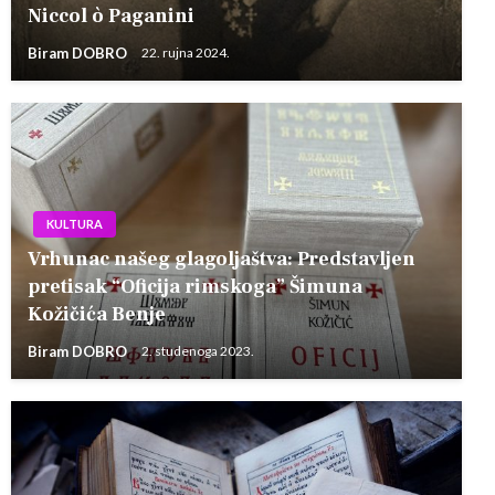
Niccol ò Paganini
Biram DOBRO
22. rujna 2024.
KULTURA
Vrhunac našeg glagoljaštva: Predstavljen
pretisak “Oficija rimskoga” Šimuna
Kožičića Benje
Biram DOBRO
2. studenoga 2023.