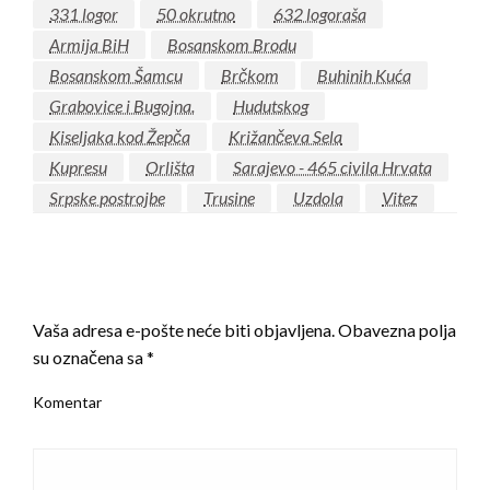
331 logor
50 okrutno
632 logoraša
Armija BiH
Bosanskom Brodu
Bosanskom Šamcu
Brčkom
Buhinih Kuća
Grabovice i Bugojna.
Hudutskog
Kiseljaka kod Žepča
Križančeva Sela
Kupresu
Orlišta
Sarajevo - 465 civila Hrvata
Srpske postrojbe
Trusine
Uzdola
Vitez
LEAVE A RESPONSE
Vaša adresa e-pošte neće biti objavljena.
Obavezna polja
su označena sa
*
Komentar