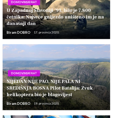
DOMOVINSKI RAT
U Zapadnoj Slavoniji ’91. bilo je 7.800
četnika: Najveće gnijezdo uništeno im je na
današnji dan
Biram DOBRO
17. prosinca 2020.
DOMOVINSKI RAT
NIJEDAN NIJE PAO, NIJE PALA NI
SREDIŠNJA BOSNA Pilot Batalija: Zvuk
helikoptera bio je blagovijest
Biram DOBRO
19. prosinca 2020.