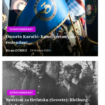
DOMOVINSKI RAT
Davorin Karačić: Kune, sretan vam
rođendan!
Biram DOBRO
29. travnja 2020.
DOMOVINSKI RAT
Neovisni za Hrvatsku (Sesvete): Bleiburg –