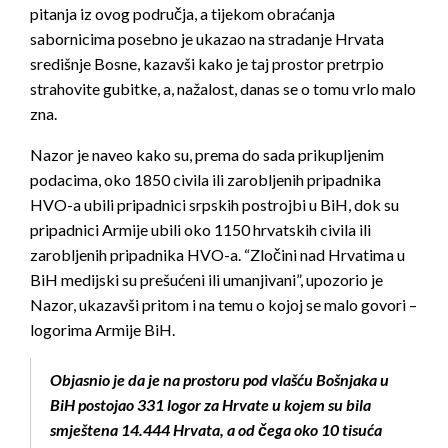
pitanja iz ovog područja, a tijekom obraćanja
sabornicima posebno je ukazao na stradanje Hrvata
središnje Bosne, kazavši kako je taj prostor pretrpio
strahovite gubitke, a, nažalost, danas se o tomu vrlo malo
zna.
Nazor je naveo kako su, prema do sada prikupljenim
podacima, oko 1850 civila ili zarobljenih pripadnika
HVO-a ubili pripadnici srpskih postrojbi u BiH, dok su
pripadnici Armije ubili oko 1150 hrvatskih civila ili
zarobljenih pripadnika HVO-a. “Zločini nad Hrvatima u
BiH medijski su prešućeni ili umanjivani”, upozorio je
Nazor, ukazavši pritom i na temu o kojoj se malo govori –
logorima Armije BiH.
Objasnio je da je na prostoru pod vlašću Bošnjaka u
BiH postojao 331 logor za Hrvate u kojem su bila
smještena 14.444 Hrvata, a od čega oko 10 tisuća