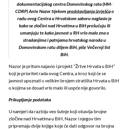
dokumentacijskog centra Domovinskog rata (HM-
CDRP) Ante Nazor tijekom
predstavljanja izvješća
o
radu ovog Centra u Hrvatskom saboru naglasio je
kako se zločini nad Hrvatima u BiH prešućuju ili
umanjuju te kako javnost u RH vrlo malo zna o
stradanjima i patnjama hrvatskog naroda u
Domovinskom ratu diljem BiH, piše Večernji list
BiH.
Nazor je pritom najavio i projekt “Žrtve Hrvata u BiH”
koji je prioritet rada ovog Centra, a kroz koji će se
javnost upoznati s velikim brojem stratišta Hrvata u BiH
o kojima se dosad vrlo malo ili uopće nije govorilo.
Prikupljanje podataka
U namjeri da razbiju veo šutnje koji obavija brojne
zločine nad Hrvatima u BiH, Nazor i njegov tim
pripremaju dvije knjige koje će dati odgovor na brojna