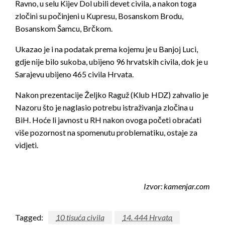
Ravno, u selu Kijev Dol ubili devet civila, a nakon toga
zločini su počinjeni u Kupresu, Bosanskom Brodu,
Bosanskom Šamcu, Brčkom.
Ukazao je i na podatak prema kojemu je u Banjoj Luci,
gdje nije bilo sukoba, ubijeno 96 hrvatskih civila, dok je u
Sarajevu ubijeno 465 civila Hrvata.
Nakon prezentacije Željko Raguž (Klub HDZ) zahvalio je
Nazoru što je naglasio potrebu istraživanja zločina u
BiH. Hoće li javnost u RH nakon ovoga početi obraćati
više pozornost na spomenutu problematiku, ostaje za
vidjeti.
Izvor: kamenjar.com
Tagged:
10 tisuća civila
14. 444 Hrvata