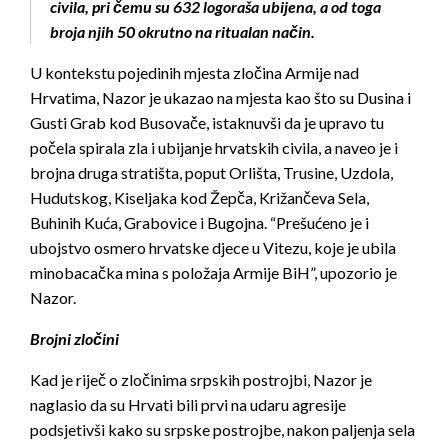
civila, pri čemu su 632 logoraša ubijena, a od toga
broja njih 50 okrutno na ritualan način.
U kontekstu pojedinih mjesta zločina Armije nad
Hrvatima, Nazor je ukazao na mjesta kao što su Dusina i
Gusti Grab kod Busovače, istaknuvši da je upravo tu
počela spirala zla i ubijanje hrvatskih civila, a naveo je i
brojna druga stratišta, poput Orlišta, Trusine, Uzdola,
Hudutskog, Kiseljaka kod Žepča, Križančeva Sela,
Buhinih Kuća, Grabovice i Bugojna. “Prešućeno je i
ubojstvo osmero hrvatske djece u Vitezu, koje je ubila
minobacačka mina s položaja Armije BiH”, upozorio je
Nazor.
Brojni zločini
Kad je riječ o zločinima srpskih postrojbi, Nazor je
naglasio da su Hrvati bili prvi na udaru agresije
podsjetivši kako su srpske postrojbe, nakon paljenja sela