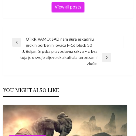
View all posts
Navigacija
OTKRIVAMO: SAD nam gura eskadrilu
Previous
grčkih borbenih lovaca F-16 block 30
Post
objava
J. Buljan: Srpska pravoslavna crkva – crkva
koja je u svoje ciljeve ukalkulirala terorizam i
Next
zločin
Post
YOU MIGHT ALSO LIKE