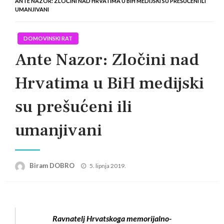
ANTE NAZOR: ZLOČINI NAD HRVATIMA U BIH MEDIJSKI SU PREŠUĆENI ILI
UMANJIVANI
DOMOVINSKI RAT
Ante Nazor: Zločini nad
Hrvatima u BiH medijski
su prešućeni ili
umanjivani
Posted
Biram DOBRO
5. lipnja 2019.
on
Ravnatelj Hrvatskoga memorijalno-