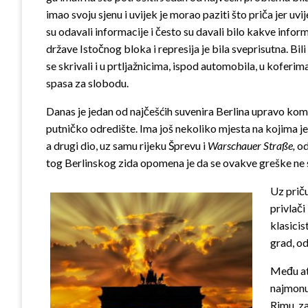
imao svoju sjenu i uvijek je morao paziti što priča jer uvij
su odavali informacije i često su davali bilo kakve inform
države Istočnog bloka i represija je bila sveprisutna. Bil
se skrivali i u prtljažnicima, ispod automobila, u koferi
spasa za slobodu.
Danas je jedan od najčešćih suvenira Berlina upravo koma
putničko odredište. Ima još nekoliko mjesta na kojima je 
a drugi dio, uz samu rijeku Šprevu i
Warschauer Straße,
od
tog Berlinskog zida opomena je da se ovakve greške ne s
Uz priču
privlači
klasicis
grad, od
Među at
najmonum
Rimu, z