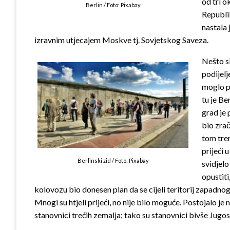
od tri o
Berlin / Foto: Pixabay
Republi
nastala
izravnim utjecajem Moskve tj. Sovjetskog Saveza.
Nešto sl
podijelj
moglo pr
tu je Be
grad je
bio zrač
tom tren
prijeći u
Berlinski zid / Foto: Pixabay
svidjelo
opustiti
kolovozu bio donesen plan da se cijeli teritorij zapadnog 
Mnogi su htjeli prijeći, no nije bilo moguće. Postojalo je
stanovnici trećih zemalja; tako su stanovnici bivše Jugoslav