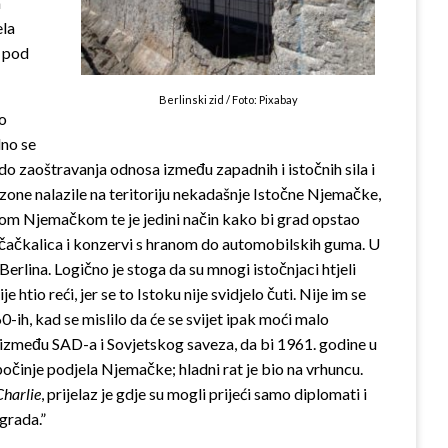
a
ela
 pod
Berlinski zid / Foto: Pixabay
io
dno se
do zaoštravanja odnosa između zapadnih i istočnih sila i
e zone nalazile na teritoriju nekadašnje Istočne Njemačke,
nom Njemačkom te je jedini način kako bi grad opstao
d čačkalica i konzervi s hranom do automobilskih guma. U
lina. Logično je stoga da su mnogi istočnjaci htjeli
ije htio reći, jer se to Istoku nije svidjelo čuti. Nije im se
0-ih, kad se mislilo da će se svijet ipak moći malo
 između SAD-a i Sovjetskog saveza, da bi 1961. godine u
 počinje podjela Njemačke; hladni rat je bio na vrhuncu.
Char
l
ie
, prijelaz je gdje su mogli prijeći samo diplomati i
 grada.”