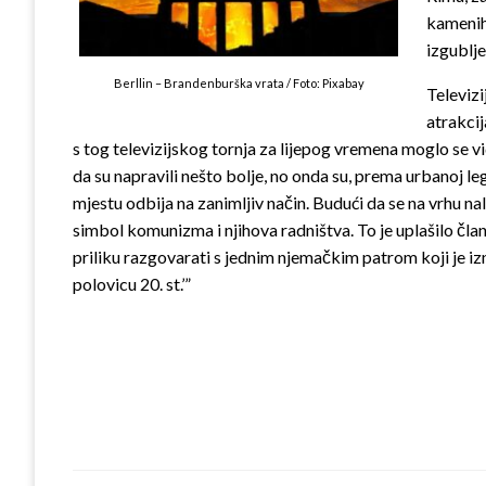
kamenih 
izgublje
Berllin – Brandenburška vrata / Foto: Pixabay
Televizi
atrakcij
s tog televizijskog tornja za lijepog vremena moglo se vi
da su napravili nešto bolje, no onda su, prema urbanoj l
mjestu odbija na zanimljiv način. Budući da se na vrhu nal
simbol komunizma i njihova radništva. To je uplašilo čl
priliku razgovarati s jednim njemačkim patrom koji je i
polovicu 20. st.’”