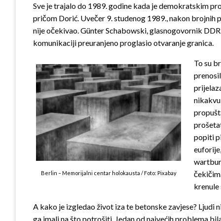
Sve je trajalo do 1989. godine kada je demokratskim pro
pričom Dorić. Uvečer 9. studenog 1989., nakon brojnih 
nije očekivao. Günter Schabowski, glasnogovornik DDR-a,
komunikaciji preuranjeno proglasio otvaranje granica.
To su br
prenosil
prijelaz
nikakvu 
propušta
prošetat
popiti p
euforije
wartburz
čekičim
Berlin – Memorijalni centar holokausta / Foto: Pixabay
krenule
A kako je izgledao život iza te betonske zavjese? Ljudi ni
ga imali na što potrošiti. Jedan od najvećih problema bi