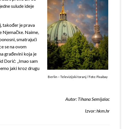
jedne sulude ideje
, također je prava
čne Njemačke. Naime,
 ponosni, smatrajući
nce se na ovom
na građevini koja je
id Dorić: „Imao sam
nemo jaki kroz drugu
Berlin – Televizijski toranj / Foto: Pixabay
Autor: Tihana Semijalac
Izvor: hkm.hr