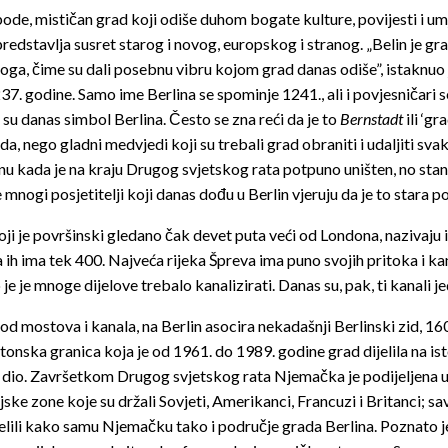
bode, mističan grad koji odiše duhom bogate kulture, povijesti i 
edstavlja susret starog i novog, europskog i stranog. „Belin je grad
svoga, čime su dali posebnu vibru kojom grad danas odiše”, istaknuo
237. godine. Samo ime Berlina se spominje 1241., ali i povjesničari s
su danas simbol Berlina. Često se zna reći da je to
Bernstadt
ili ‘g
da, nego gladni medvjedi koji su trebali grad obraniti i udaljiti sva
nu kada je na kraju Drugog svjetskog rata potpuno uništen, no stan
mnogi posjetitelji koji danas dođu u Berlin vjeruju da je to stara p
oji je površinski gledano čak devet puta veći od Londona, nazivaj
 ih ima tek 400. Najveća rijeka Špreva ima puno svojih pritoka i ka
je je mnoge dijelove trebalo kanalizirati. Danas su, pak, ti kanali 
od mostova i kanala, na Berlin asocira nekadašnji Berlinski zid, 1
onska granica koja je od 1961. do 1989. godine grad dijelila na ist
 dio. Završetkom Drugog svjetskog rata Njemačka je podijeljena u 
ske zone koje su držali Sovjeti, Amerikanci, Francuzi i Britanci; sa
elili kako samu Njemačku tako i područje grada Berlina. Poznato je