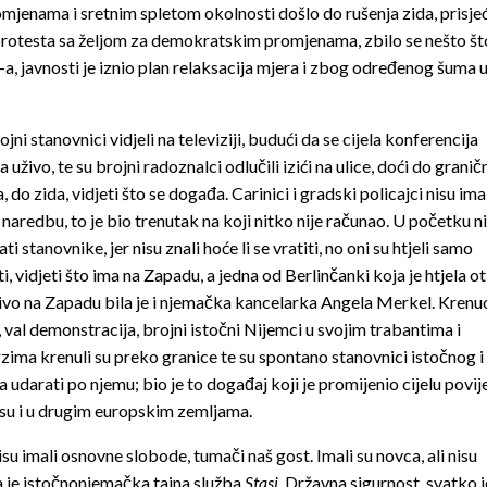
mjenama i sretnim spletom okolnosti došlo do rušenja zida, prisje
protesta sa željom za demokratskim promjenama, zbilo se nešto št
 javnosti je iznio plan relaksacija mjera i zbog određenog šuma 
ojni stanovnici vidjeli na televiziji, budući da se cijela konferencija
a uživo, te su brojni radoznalci odlučili izići na ulice, doći do granič
a, do zida, vidjeti što se događa. Carinici i gradski policajci nisu ima
naredbu, to je bio trenutak na koji nitko nije računao. U početku nis
ti stanovnike, jer nisu znali hoće li se vratiti, no oni su htjeli samo
i, vidjeti što ima na Zapadu, a jedna od Berlinčanki koja je htjela ot
ivo na Zapadu bila je i njemačka kancelarka Angela Merkel. Krenuo
, val demonstracija, brojni istočni Nijemci u svojim trabantima i
ima krenuli su preko granice te su spontano stanovnici istočnog i
a udarati po njemu; bio je to događaj koji je promijenio cijelu po
 su i u drugim europskim zemljama.
su imali osnovne slobode, tumači naš gost. Imali su novca, ali nisu
la je istočnonjemačka tajna služba
Stasi
, Državna sigurnost, svatko j