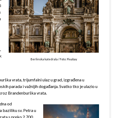
i
u
u
,
k
Berlinska katedrala / Foto: Pixabay
urška vrata, trijumfalni ulaz u grad, izgrađena u
skih parada i važnijih događanja. Svatko tko je ulazio u
i kroz Brandenburška vrata.
edna od
 baziliku sv. Petra u
rata s preko 2.700