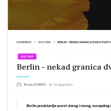
HOMEPAGE
KULTURA
BERLIN – NEKAD GRANICA DVAJU SVJE
KULTURA
Berlin – nekad granica d
Posted
Biram DOBRO
19. lipnja 2021.
on
Berlin predstavlja susret starog i novog, europskog i