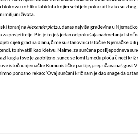
blokova u obliku labirinta kojim se htjelo pokazati kako su zbog 
ni milijuni života.
jski toranj na
Alexanderplatzu
, danas najviša građevina u Njemačkoj
a za posjetitelje. Bio je to još jedan od pokušaja nadmetanja Isto
djeti cijeli grad na dlanu, čime su stanovnici Istočne Njemačke bili
egendi, to shvatili kao kletvu. Naime, za sunčana poslijepodneva su
azi kugla i sve je zaobljeno, sunce se lomi između ploča čineći križ 
anove istočnonjemačke Komunističke partije, prepričava naš gost V
znimno ponosno rekao: ‘Ovaj sunčani križ nam je dao snage da osta