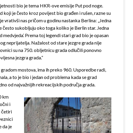
umjetnosti bio je tema HKR-ove emisije Put pod noge.
 koji je često kroz povijest bio građen i rušen, razne su
 je vrativši nas pričom u godinu nastanka Berlina: „Jedna
e često sukobljuju oko toga koliko je Berlin star. Jedna
rad medvjeda’. Prema toj legendi stari grad bio je opasan
kog neprijatelja. Nažalost od stare jezgre grada nije
ovnici su na 750. obljetnicu grada odlučili ponovno
ovijesna jezgra grada.”
u i gradom mostova, ima ih preko 960. Usporedbe radi,
nala, a to je bio i jedan od problema kada se grad
jedno od najvažnijih rekreacijskih područja grada.
60 km
očni i
četiri
veznici
 da je