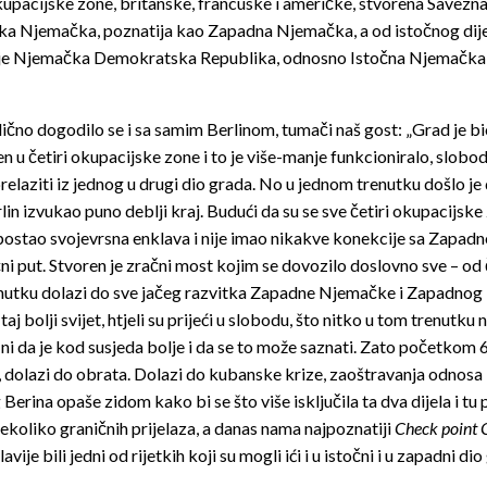
kupacijske zone, britanske, francuske i američke, stvorena Savezn
ka Njemačka, poznatija kao Zapadna Njemačka, a od istočnog dij
 je Njemačka Demokratska Republika, odnosno Istočna Njemačka
ično dogodilo se i sa samim Berlinom, tumači naš gost: „Grad je b
en u četiri okupacijske zone i to je više-manje funkcioniralo, slobo
elaziti iz jednog u drugi dio grada. No u jednom trenutku došlo je 
rlin izvukao puno deblji kraj. Budući da su se sve četiri okupacijsk
 postao svojevrsna enklava i nije imao nikakve konekcije sa Zapad
ni put. Stvoren je zračni most kojim se dovozilo doslovno sve – o
utku dolazi do sve jačeg razvitka Zapadne Njemačke i Zapadnog Ber
 taj bolji svijet, htjeli su prijeći u slobodu, što nitko u tom trenutku n
 ni da je kod susjeda bolje i da se to može saznati. Zato početkom 6
, dolazi do obrata. Dolazi do kubanske krize, zaoštravanja odnosa
Berina opaše zidom kako bi se što više isključila ta dva dijela i tu
 nekoliko graničnih prijelaza, a danas nama najpoznatiji
Check point 
ije bili jedni od rijetkih koji su mogli ići i u istočni i u zapadni dio