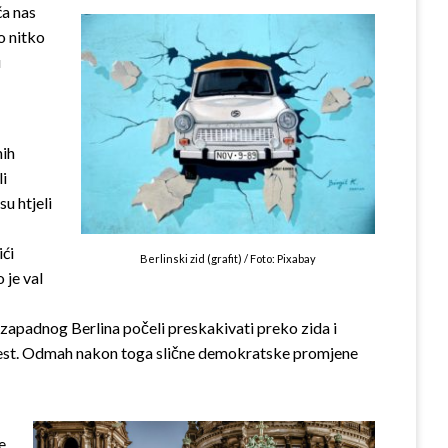
ća nas
o nitko
u
nih
li
u htjeli
ići
Berlinski zid (grafit) / Foto: Pixabay
 je val
 zapadnog Berlina počeli preskakivati preko zida i
vijest. Odmah nakon toga slične demokratske promjene
e