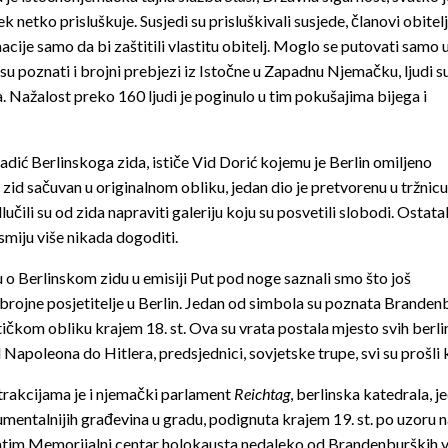
ek netko prisluškuje. Susjedi su prisluškivali susjede, članovi obitelj
acije samo da bi zaštitili vlastitu obitelj. Moglo se putovati samo 
i su poznati i brojni prebjezi iz Istočne u Zapadnu Njemačku, ljudi s
ma. Nažalost preko 160 ljudi je poginulo u tim pokušajima bijega i
dić Berlinskoga zida, ističe Vid Dorić kojemu je Berlin omiljeno
zid sačuvan u originalnom obliku, jedan dio je pretvorenu u tržnicu
lučili su od zida napraviti galeriju koju su posvetili slobodi. Ostata
miju više nikada dogoditi.
 o Berlinskom zidu u emisiji Put pod noge saznali smo što još
 brojne posjetitelje u Berlin. Jedan od simbola su poznata Brandenb
tičkom obliku krajem 18. st. Ova su vrata postala mjesto svih berlin
 Napoleona do Hitlera, predsjednici, sovjetske trupe, svi su prošl
rakcijama je i njemački parlament
Reichtag
, berlinska katedrala, j
entalnijih građevina u gradu, podignuta krajem 19. st. po uzoru na
atim Memorijalni centar holokausta nedaleko od Brandenburških v