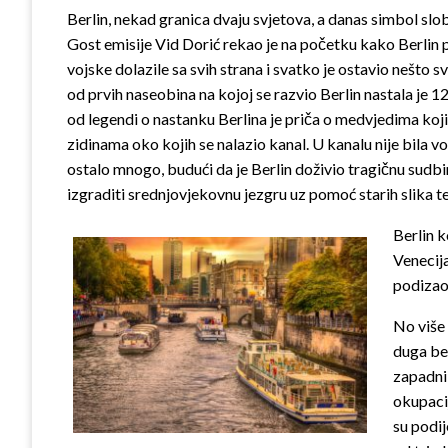
Berlin, nekad granica dvaju svjetova, a danas simbol slo
Gost emisije Vid Dorić rekao je na početku kako Berlin pr
vojske dolazile sa svih strana i svatko je ostavio nešto 
od prvih naseobina na kojoj se razvio Berlin nastala je 1
od legendi o nastanku Berlina je priča o medvjedima koji 
zidinama oko kojih se nalazio kanal. U kanalu nije bila vo
ostalo mnogo, budući da je Berlin doživio tragičnu sudbi
izgraditi srednjovjekovnu jezgru uz pomoć starih slika te 
Berlin k
Venecija
podizao 
No više 
duga bet
zapadni
okupacij
su podij