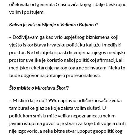
očekivala od generala Glasnovića kojeg i dalje beskrajno
volim i poštujem.
Kakvo je vaše mišljenje o Velimiru Bujancu?
– Doživljavam ga kao vrlo uspješnog biznismena koji
vješto iskorištava hrvatsku političku kaljužu i medijski
prostor. Ne bih htjela ispasti licemjerna, njegov medijski
prostor uvelike je koristio našoj političkoj afirmaciji, ali
medijsko reketarenje nakon toga ne prihvaćam. Neka to
bude odgovor na potanje o profesionalnosti.
Što mislite o Miroslavu Škori?
– Mislim da je do 1996. napravio odlične nosače zvuka
tamburaške glazbe koje zaista volim slušati. U
političkom smislu mi je velika nepoznanica, u nekim
javnim istupima govorio je stvari za koje bih voljela da ih
nije izgovorio, a neke bitne stvari, poput geopolitičkog