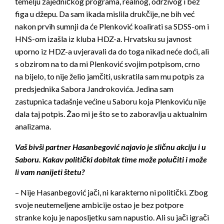
temelju zajedničkog programa, realnog, održivog i bez
figa u džepu. Da sam ikada mislila drukčije, ne bih već
nakon prvih sumnji da će Plenković koalirati sa SDSS-om i
HNS-om izašla iz kluba HDZ-a. Hrvatsku su javnost
uporno iz HDZ-a uvjeravali da do toga nikad neće doći, ali
s obzirom na to da mi Plenković svojim potpisom, crno
na bijelo, to nije želio jamčiti, uskratila sam mu potpis za
predsjednika Sabora Jandrokovića. Jedina sam
zastupnica tadašnje većine u Saboru koja Plenkoviću nije
dala taj potpis. Žao mi je što se to zaboravlja u aktualnim
analizama.
Vaš bivši partner Hasanbegović najavio je sličnu akciju i u
Saboru. Kakav politički dobitak time može polučiti i može
li vam nanijeti štetu?
– Nije Hasanbegović jači, ni karakterno ni politički. Zbog
svoje neutemeljene ambicije ostao je bez potpore
stranke koju je naposljetku sam napustio. Ali su jači igrači