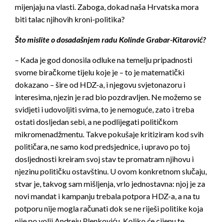
mijenjaju na vlasti. Zaboga, dokad naša Hrvatska mora
biti talac njihovih kroni-politika?
Što mislite o dosadašnjem radu Kolinde Grabar-Kitarović?
– Kada je god donosila odluke na temelju pripadnosti
svome biračkome tijelu koje je – to je matematički
dokazano – šire od HDZ-a, i njegovu svjetonazoru i
interesima, njezin je rad bio pozdravljen. Ne možemo se
svidjeti i udovoljiti svima, to je nemoguće, zato i treba
ostati dosljedan sebi, a ne podlijegati političkom
mikromenadžmentu. Takve pokušaje kritiziram kod svih
političara, ne samo kod predsjednice, i upravo po toj
dosljednosti kreiram svoj stav te promatram njihovu i
njezinu političku ostavštinu. U ovom konkretnom slučaju,
stvar je, takvog sam mišljenja, vrlo jednostavna: njoj je za
novi mandat i kampanju trebala potpora HDZ-a, a na tu
potporu nije mogla računati dok se ne riješi politike koja
nije po volji Andreju Plenkoviću. Koliko će cijenu te