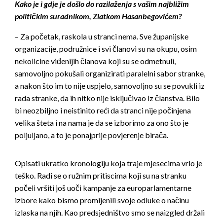
Kako je i gdje je došlo do razilaženja s vašim najbližim
političkim suradnikom, Zlatkom Hasanbegovićem?
– Za početak, raskola u stranci nema. Sve županijske
organizacije, podružnice i svi članovi su na okupu, osim
nekolicine viđenijih članova koji su se odmetnuli,
samovoljno pokušali organizirati paralelni sabor stranke,
a nakon što im to nije uspjelo, samovoljno su se povukli iz
rada stranke, da ih nitko nije isključivao iz članstva. Bilo
bi neozbiljno i neistinito reći da stranci nije počinjena
velika šteta i na nama je da se izborimo za ono što je
poljuljano, a to je ponajprije povjerenje birača.
Opisati ukratko kronologiju koja traje mjesecima vrlo je
teško. Radi se o ružnim pritiscima koji su na stranku
počeli vršiti još uoči kampanje za europarlamentarne
izbore kako bismo promijenili svoje odluke o načinu
izlaska na njih. Kao predsjedništvo smo se naizgled držali