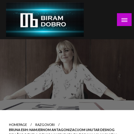
Skip
to
content
… jer BUDUĆNOST nema drugo IME!
Biram DOBRO
HOMEPAGE
RAZGOVORI
BRUNA ESIH: NAMJERNOM ANTAGONIZACIJOM UNUTAR DESNOG