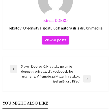
Biram DOBRO
Tekstovi Uredništva, gostujućih autora ili iz drugih medija.
View all posts
Navigacija
Slaven Dobrović: Hrvatska ne smije
Previous
dopustiti privatizaciju vodoopskrbe
Post
objava
Tuga Tarle: Vrijeme je za Muzej hrvatskog
Next
iseljeništva u Rijeci
Post
YOU MIGHT ALSO LIKE