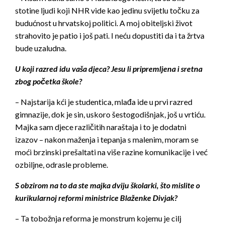
stotine ljudi koji NHR vide kao jedinu svijetlu točku za
budućnost u hrvatskoj politici. A moj obiteljski život
strahovito je patio i još pati. I neću dopustiti da i ta žrtva
bude uzaludna.
U koji razred idu vaša djeca? Jesu li pripremljena i sretna
zbog početka škole?
– Najstarija kći je studentica, mlađa ide u prvi razred
gimnazije, dok je sin, uskoro šestogodišnjak, još u vrtiću.
Majka sam djece različitih naraštaja i to je dodatni
izazov – nakon maženja i tepanja s malenim, moram se
moći brzinski prešaltati na više razine komunikacije i već
ozbiljne, odrasle probleme.
S obzirom na to da ste majka dviju školarki, što mislite o
kurikularnoj reformi ministrice Blaženke Divjak?
– Ta tobožnja reforma je monstrum kojemu je cilj