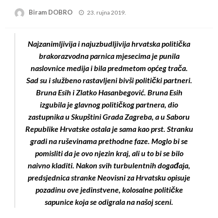
Posted
Biram DOBRO
23. rujna 2019.
on
Najzanimljivija i najuzbudljivija hrvatska politička
brakorazvodna parnica mjesecima je punila
naslovnice medija i bila predmetom općeg trača.
Sad su i službeno rastavljeni bivši politički partneri.
Bruna Esih i Zlatko Hasanbegović. Bruna Esih
izgubila je glavnog političkog partnera, dio
zastupnika u Skupštini Grada Zagreba, a u Saboru
Republike Hrvatske ostala je sama kao prst. Stranku
gradi na ruševinama prethodne faze. Moglo bi se
pomisliti da je ovo njezin kraj, ali u to bi se bilo
naivno kladiti. Nakon svih turbulentnih događaja,
predsjednica stranke Neovisni za Hrvatsku opisuje
pozadinu ove jedinstvene, kolosalne političke
sapunice koja se odigrala na našoj sceni.