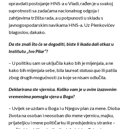
opravdati postojanje HNS-a u Vladi, rađen je u svakoj
suprotnosti sa zadaćama nacionalnog odgoja i
zahtjevima tržišta rada, a u potpunosti u skladu s
javnogospodarskim navikama HNS-a. Uz Plenkovićev
blagoslov, dakako.
Da ste znali što će se dogoditi, biste li ikada dali otkaz u
Institutu „Ivo Pilar“?
– U politiku sam se uključila kako bih je mijenjala, a ne
kako bih mijenjala sebe, bila laureat
statusa quo
ili patila
zbog drugih mogućnosti za koje se nisam odlučila.
Deklarirana ste vjernica. Koliko vam je u ovim izazovnim
vremenima pomogla vjera u Boga?
– Uvijek se uzdam u Boga i u Njegov plan za mene. Dioba
života na osoban i neosoban dio mene vjernicu, majku,
prijateljicu i mene političarku ili predsjednicu stranke –