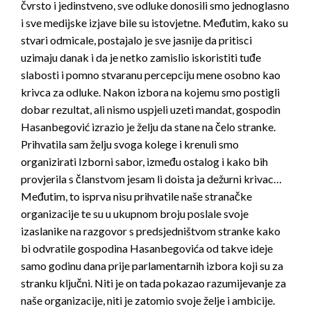
čvrsto i jedinstveno, sve odluke donosili smo jednoglasno
i sve medijske izjave bile su istovjetne. Međutim, kako su
stvari odmicale, postajalo je sve jasnije da pritisci
uzimaju danak i da je netko zamislio iskoristiti tuđe
slabosti i pomno stvaranu percepciju mene osobno kao
krivca za odluke. Nakon izbora na kojemu smo postigli
dobar rezultat, ali nismo uspjeli uzeti mandat, gospodin
Hasanbegović izrazio je želju da stane na čelo stranke.
Prihvatila sam želju svoga kolege i krenuli smo
organizirati Izborni sabor, između ostalog i kako bih
provjerila s članstvom jesam li doista ja dežurni krivac…
Međutim, to isprva nisu prihvatile naše stranačke
organizacije te su u ukupnom broju poslale svoje
izaslanike na razgovor s predsjedništvom stranke kako
bi odvratile gospodina Hasanbegovića od takve ideje
samo godinu dana prije parlamentarnih izbora koji su za
stranku ključni. Niti je on tada pokazao razumijevanje za
naše organizacije, niti je zatomio svoje želje i ambicije.