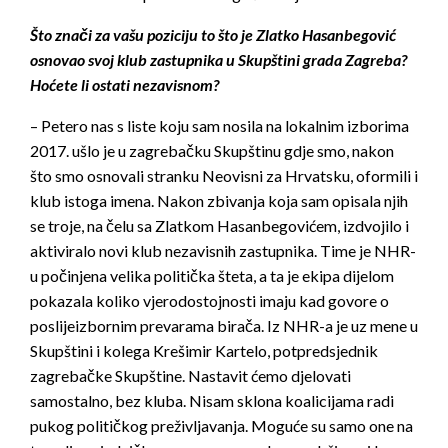
Što znači za vašu poziciju to što je Zlatko Hasanbegović
osnovao svoj klub zastupnika u Skupštini grada Zagreba?
Hoćete li ostati nezavisnom?
– Petero nas s liste koju sam nosila na lokalnim izborima
2017. ušlo je u zagrebačku Skupštinu gdje smo, nakon
što smo osnovali stranku Neovisni za Hrvatsku, oformili i
klub istoga imena. Nakon zbivanja koja sam opisala njih
se troje, na čelu sa Zlatkom Hasanbegovićem, izdvojilo i
aktiviralo novi klub nezavisnih zastupnika. Time je NHR-
u počinjena velika politička šteta, a ta je ekipa dijelom
pokazala koliko vjerodostojnosti imaju kad govore o
poslijeizbornim prevarama birača. Iz NHR-a je uz mene u
Skupštini i kolega Krešimir Kartelo, potpredsjednik
zagrebačke Skupštine. Nastavit ćemo djelovati
samostalno, bez kluba. Nisam sklona koalicijama radi
pukog političkog preživljavanja. Moguće su samo one na