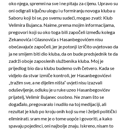
oko njega, spremni na sve i ne pitaju za cijenu. Upravo su
oni odigrali ključnu ulogu i u formiranju novoga kluba u
Saboru koji bi se, po svemu sudeći, mogao zvati: Klub
Velimira Bujanca. Naime, prema mojim informacijama,
pregovori koji su oko toga bili započeli između kolega
Zekanovića i Glasnovića s Hasanbegovićem nisu
obećavajuće započeli, jer je potonji izričito uvjetovao da
ja ne smijem biti dio kluba, da on bude predsjednik te da
zadrži oboje zaposlenih službenika kluba. Moj je
prijedlog bio da u klubu budemo svih četvero. Kada se
vidjelo da stvar izmiče kontroli, jer Hasanbegovićevi
„tražim sve, a ne dijelim ništa“ uvjeti nisu izazvali
oduševljenje, odluku je u ruke uzeo Hasanbegovićev
prijatelj, Velimir Bujanec osobno. Ne znam što se
događalo, pregovaralo i nudilo na toj medijaciji, ali
rezultat je klub po kroju onih koji su me i željeli politički
eliminirati. sram me je o tome uopće i govoriti, a kako
spavaju pojedinci, oni najbolje znaju. Iskreno, nisam to