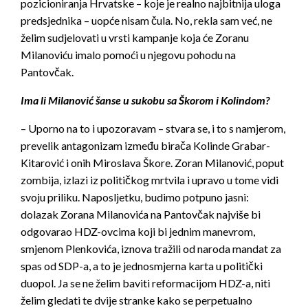
pozicioniranja Hrvatske – koje je realno najbitnija uloga
predsjednika – uopće nisam čula. No, rekla sam već, ne
želim sudjelovati u vrsti kampanje koja će Zoranu
Milanoviću imalo pomoći u njegovu pohodu na
Pantovčak.
Ima li Milanović šanse u sukobu sa Škorom i Kolindom?
– Uporno na to i upozoravam – stvara se, i to s namjerom,
prevelik antagonizam između birača Kolinde Grabar-
Kitarović i onih Miroslava Škore. Zoran Milanović, poput
zombija, izlazi iz političkog mrtvila i upravo u tome vidi
svoju priliku. Naposljetku, budimo potpuno jasni:
dolazak Zorana Milanovića na Pantovčak najviše bi
odgovarao HDZ-ovcima koji bi jednim manevrom,
smjenom Plenkovića, iznova tražili od naroda mandat za
spas od SDP-a, a to je jednosmjerna karta u politički
duopol. Ja se ne želim baviti reformacijom HDZ-a, niti
želim gledati te dvije stranke kako se perpetualno