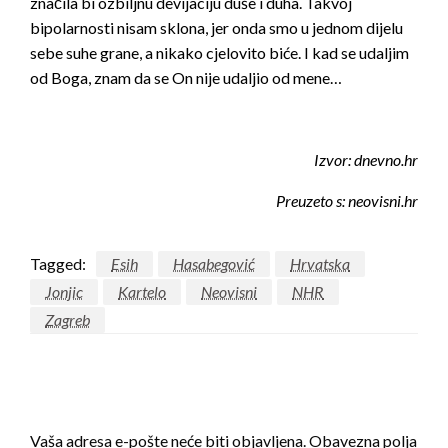
značila bi ozbiljnu devijaciju duše i duha. Takvoj
bipolarnosti nisam sklona, jer onda smo u jednom dijelu
sebe suhe grane, a nikako cjelovito biće. I kad se udaljim
od Boga, znam da se On nije udaljio od mene…
Izvor: dnevno.hr
Preuzeto s: neovisni.hr
Tagged:
Esih
Hasabegović
Hrvatska
Jonjic
Kartelo
Neovisni
NHR
Zagreb
LEAVE A RESPONSE
Vaša adresa e-pošte neće biti objavljena.
Obavezna polja