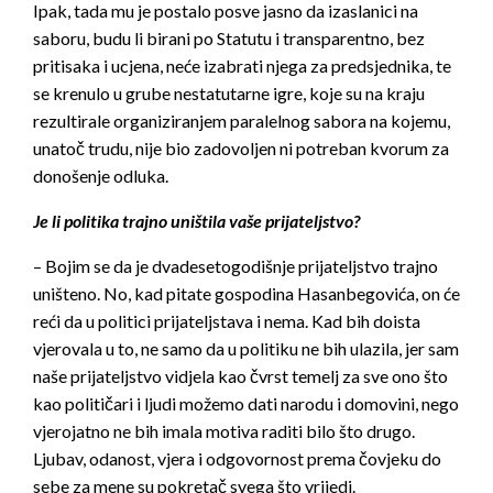
Ipak, tada mu je postalo posve jasno da izaslanici na
saboru, budu li birani po Statutu i transparentno, bez
pritisaka i ucjena, neće izabrati njega za predsjednika, te
se krenulo u grube nestatutarne igre, koje su na kraju
rezultirale organiziranjem paralelnog sabora na kojemu,
unatoč trudu, nije bio zadovoljen ni potreban kvorum za
donošenje odluka.
Je li politika trajno uništila vaše prijateljstvo?
– Bojim se da je dvadesetogodišnje prijateljstvo trajno
uništeno. No, kad pitate gospodina Hasanbegovića, on će
reći da u politici prijateljstava i nema. Kad bih doista
vjerovala u to, ne samo da u politiku ne bih ulazila, jer sam
naše prijateljstvo vidjela kao čvrst temelj za sve ono što
kao političari i ljudi možemo dati narodu i domovini, nego
vjerojatno ne bih imala motiva raditi bilo što drugo.
Ljubav, odanost, vjera i odgovornost prema čovjeku do
sebe za mene su pokretač svega što vrijedi.