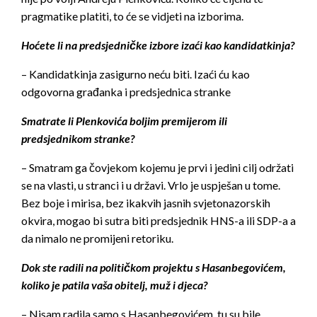
pragmatike platiti, to će se vidjeti na izborima.
Hoćete li na predsjedničke izbore izaći kao kandidatkinja?
– Kandidatkinja zasigurno neću biti. Izaći ću kao
odgovorna građanka i predsjednica stranke
Smatrate li Plenkovića boljim premijerom ili
predsjednikom stranke?
– Smatram ga čovjekom kojemu je prvi i jedini cilj održati
se na vlasti, u stranci i u državi. Vrlo je uspješan u tome.
Bez boje i mirisa, bez ikakvih jasnih svjetonazorskih
okvira, mogao bi sutra biti predsjednik HNS-a ili SDP-a a
da nimalo ne promijeni retoriku.
Dok ste radili na političkom projektu s Hasanbegovićem,
koliko je patila vaša obitelj, muž i djeca?
– Nisam radila samo s Hasanbegovićem, tu su bile