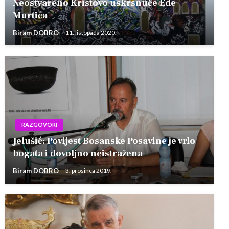
Neostvareno Kristovo uskrsnuće Ede
Murtića
Biram DOBRO
11. listopada 2020.
RAZGOVORI
Jelušić: Povijest Bosanske Posavine je vrlo
bogata i dovoljno neistražena
Biram DOBRO
3. prosinca 2019.