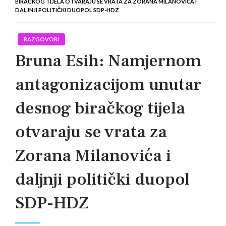
BIRAČKOG TIJELA OTVARAJU SE VRATA ZA ZORANA MILANOVIĆA I
DALJNJI POLITIČKI DUOPOL SDP-HDZ
RAZGOVORI
Bruna Esih: Namjernom
antagonizacijom unutar
desnog biračkog tijela
otvaraju se vrata za
Zorana Milanovića i
daljnji politički duopol
SDP-HDZ