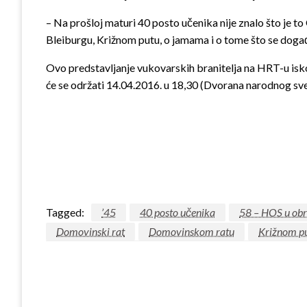
– Na prošloj maturi 40 posto učenika nije znalo što je 
Bleiburgu, Križnom putu, o jamama i o tome što se događ
Ovo predstavljanje vukovarskih branitelja na HRT-u isko
će se održati 14.04.2016. u 18,30 (Dvorana narodnog sve
Tagged:
’45
40 posto učenika
58 – HOS u ob
Domovinski rat
Domovinskom ratu
Križnom p
LEAVE A RESPONSE