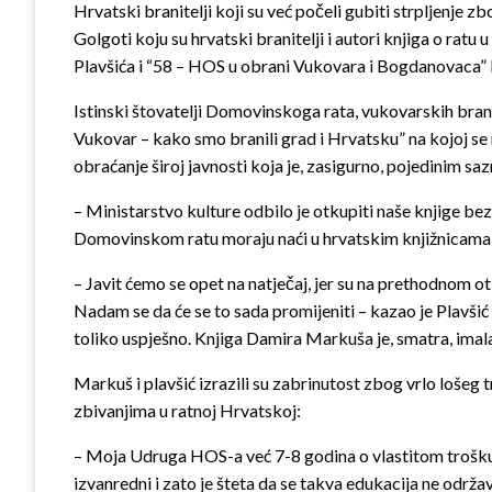
Hrvatski branitelji koji su već počeli gubiti strpljenje 
Golgoti koju su hrvatski branitelji i autori knjiga o ratu 
Plavšića i “58 – HOS u obrani Vukovara i Bogdanovaca
Istinski štovatelji Domovinskoga rata, vukovarskih bran
Vukovar – kako smo branili grad i Hrvatsku” na kojoj se n
obraćanje široj javnosti koja je, zasigurno, pojedinim s
– Ministarstvo kulture odbilo je otkupiti naše knjige be
Domovinskom ratu moraju naći u hrvatskim knjižnicama 
– Javit ćemo se opet na natječaj, jer su na prethodnom 
Nadam se da će se to sada promijeniti – kazao je Plavšić
toliko uspješno. Knjiga Damira Markuša je, smatra, im
Markuš i plavšić izrazili su zabrinutost zbog vrlo lošeg 
zbivanjima u ratnoj Hrvatskoj:
– Moja Udruga HOS-a već 7-8 godina o vlastitom trošku v
izvanredni i zato je šteta da se takva edukacija ne održ