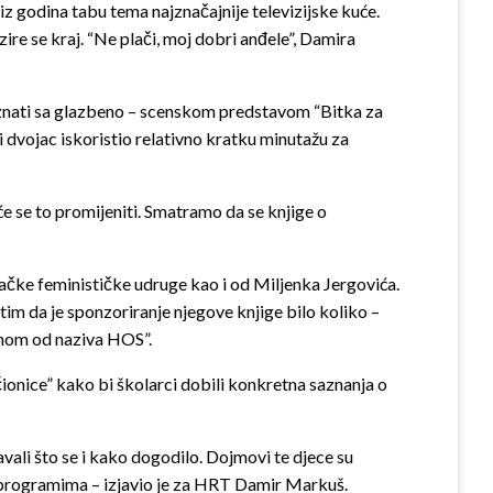
niz godina tabu tema najznačajnije televizijske kuće.
azire se kraj. “Ne plači, moj dobri anđele”, Damira
poznati sa glazbeno – scenskom predstavom “Bitka za
i dvojac iskoristio relativno kratku minutažu za
e se to promijeniti. Smatramo da se knjige o
bačke feminističke udruge kao i od Miljenka Jergovića.
tim da je sponzoriranje njegove knjige bilo koliko –
ahom od naziva HOS”.
čionice” kako bi školarci dobili konkretna saznanja o
ali što se i kako dogodilo. Dojmovi te djece su
im programima – izjavio je za HRT Damir Markuš.