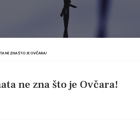
A NE ZNA ŠTO JE OVČARA!
ta ne zna što je Ovčara!