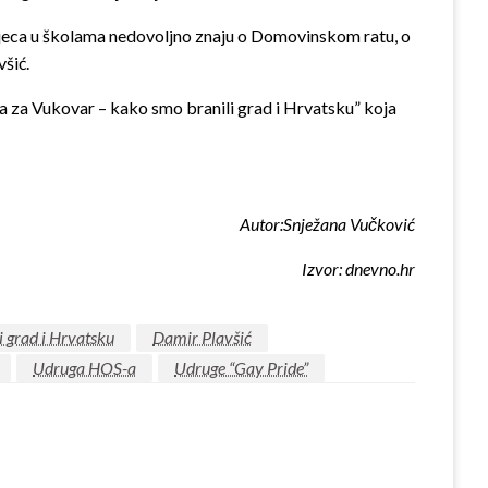
. Djeca u školama nedovoljno znaju o Domovinskom ratu, o
šić.
ka za Vukovar – kako smo branili grad i Hrvatsku” koja
Autor:Snježana Vučković
Izvor: dnevno.hr
i grad i Hrvatsku
Damir Plavšić
Udruga HOS-a
Udruge “Gay Pride”