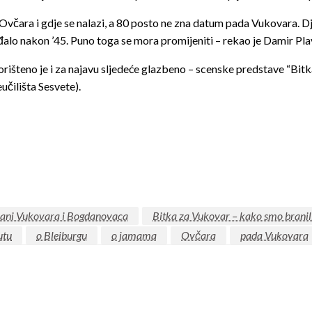
to Ovčara i gdje se nalazi, a 80 posto ne zna datum pada Vukovara
alo nakon ’45. Puno toga se mora promijeniti – rekao je Damir Plav
rišteno je i za najavu sljedeće glazbeno – scenske predstave “Bit
učilišta Sesvete).
rani Vukovara i Bogdanovaca
Bitka za Vukovar – kako smo branil
utu
o Bleiburgu
o jamama
Ovčara
pada Vukovara