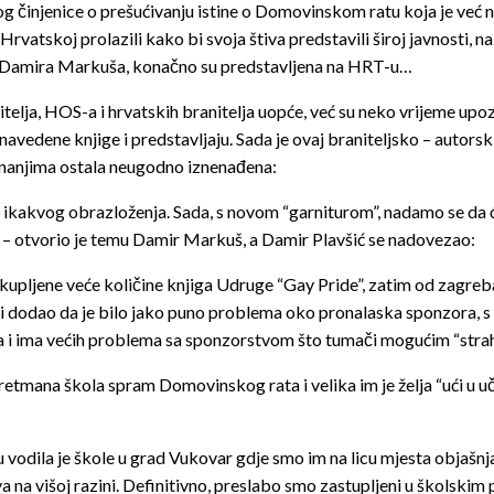
zbog činjenice o prešućivanju istine o Domovinskom ratu koja je već 
u Hrvatskoj prolazili kako bi svoja štiva predstavili široj javnosti, n
” Damira Markuša, konačno su predstavljena na HRT-u…
itelja, HOS-a i hrvatskih branitelja uopće, već su neko vrijeme u
avedene knjige i predstavljaju. Sada je ovaj braniteljsko – autorsk
aznanjima ostala neugodno iznenađena:
z ikakvog obrazloženja. Sada, s novom “garniturom”, nadamo se da ć
– otvorio je temu Damir Markuš, a Damir Plavšić se nadovezao:
otkupljene veće količine knjiga Udruge “Gay Pride”, zatim od zagre
 i dodao da je bilo jako puno problema oko pronalaska sponzora, s 
ala i ima većih problema sa sponzorstvom što tumači mogućim “str
tretmana škola spram Domovinskog rata i velika im je želja “ući u u
odila je škole u grad Vukovar gdje smo im na licu mjesta objašnjav
ava na višoj razini. Definitivno, preslabo smo zastupljeni u školsk