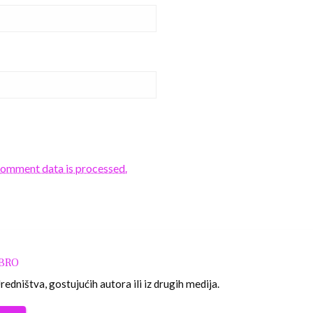
comment data is processed.
OBRO
edništva, gostujućih autora ili iz drugih medija.