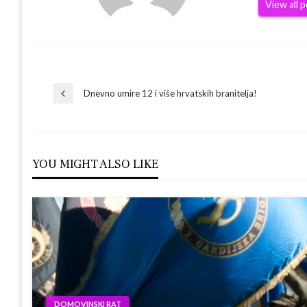
View all 
Navigacija
Dnevno umire 12 i više hrvatskih branitelja!
Previous
Post
objava
YOU MIGHT ALSO LIKE
DOMOVINSKI RAT