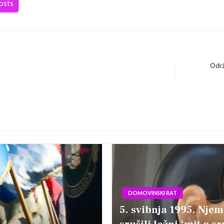
posts
Održ
Next
Post
DOMOVINSKI RAT
5. svibnja 1995. Njem