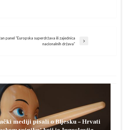
an panel “Europska superdržava ili zajednica
nacionalnih država”
ački mediji pisali o Bljesku – Hrvati