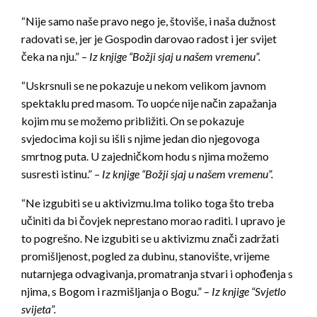
“Nije samo naše pravo nego je, štoviše, i naša dužnost
radovati se, jer je Gospodin darovao radost i jer svijet
čeka na nju.”
– Iz knjige “Božji sjaj u našem vremenu”.
“Uskrsnuli se ne pokazuje u nekom velikom javnom
spektaklu pred masom. To uopće nije način zapažanja
kojim mu se možemo približiti. On se pokazuje
svjedocima koji su išli s njime jedan dio njegovoga
smrtnog puta. U zajedničkom hodu s njima možemo
susresti istinu.”
– Iz knjige “Božji sjaj u našem vremenu”.
“Ne izgubiti se u aktivizmu.Ima toliko toga što treba
učiniti da bi čovjek neprestano morao raditi. I upravo je
to pogrešno. Ne izgubiti se u aktivizmu znači zadržati
promišljenost, pogled za dubinu, stanovište, vrijeme
nutarnjega odvagivanja, promatranja stvari i ophođenja s
njima, s Bogom i razmišljanja o Bogu.” –
Iz knjige “Svjetlo
svijeta”.