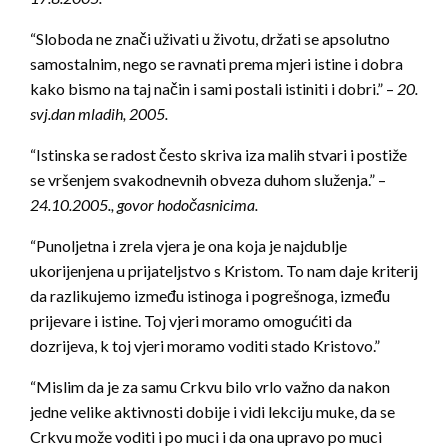
“Sloboda ne znači uživati u životu, držati se apsolutno
samostalnim, nego se ravnati prema mjeri istine i dobra
kako bismo na taj način i sami postali istiniti i dobri.” –
20.
svj.dan mladih, 2005.
“Istinska se radost često skriva iza malih stvari i postiže
se vršenjem svakodnevnih obveza duhom služenja.” –
24.10.2005., govor hodočasnicima.
“Punoljetna i zrela vjera je ona koja je najdublje
ukorijenjena u prijateljstvo s Kristom. To nam daje kriterij
da razlikujemo između istinoga i pogrešnoga, između
prijevare i istine. Toj vjeri moramo omogućiti da
dozrijeva, k toj vjeri moramo voditi stado Kristovo.”
“Mislim da je za samu Crkvu bilo vrlo važno da nakon
jedne velike aktivnosti dobije i vidi lekciju muke, da se
Crkvu može voditi i po muci i da ona upravo po muci