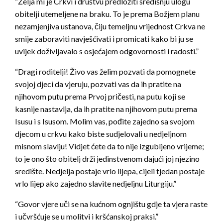
“Želja mi je Crkvi i društvu predložiti središnju ulogu
obitelji utemeljene na braku. To je prema Božjem planu
nezamjenjiva ustanova, čiju temeljnu vrijednost Crkva ne
smije zaboraviti navješćivati i promicati kako bi ju se
uvijek doživljavalo s osjećajem odgovornosti i radosti.”
“Dragi roditelji! Živo vas želim pozvati da pomognete
svojoj djeci da vjeruju, pozvati vas da ih pratite na
njihovom putu prema Prvoj pričesti, na putu koji se
kasnije nastavlja, da ih pratite na njihovom putu prema
Isusu i s Isusom. Molim vas, pođite zajedno sa svojom
djecom u crkvu kako biste sudjelovali u nedjeljnom
misnom slavlju! Vidjet ćete da to nije izgubljeno vrijeme;
to je ono što obitelj drži jedinstvenom dajući joj njezino
središte. Nedjelja postaje vrlo lijepa, cijeli tjedan postaje
vrlo lijep ako zajedno slavite nedjeljnu Liturgiju.”
“Govor vjere uči se na kućnom ognjištu gdje ta vjera raste
i učvršćuje se u molitvi i kršćanskoj praksi.”