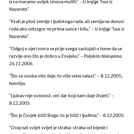
srce moramo uvijek iznova moliti.”
– Iz knjige “Isus iz
Nazareta”.
“Kruh je plod zemlje i ljudskoga rada, ali zemlja ne donosi
roda ako odozgor ne prima sunce i kišu.”
– Iz knjige “Isus iz
Nazareta”.
“Odgoj u vjeri mora se prije svega sastojati u tome da se
razvije ono što je dobro u čovjeku.”
– Poljskim biskupima,
26.11.2006.
“Što se osoba više daje, to više sebe nalazi.”
– 8.12.2005.,
homilija.
“Ljubav nije ovisnost, već dar koji nam daje živjeti.”
–
8.12.2005.
“Što je čovjek bliži Bogu, to je bliži i ljudima.”
– 8.12.2005.
“Ovaj naš svijet svijet je straha: straha od bijede i