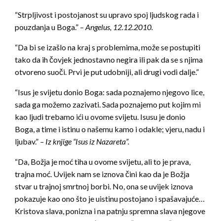
“Strpljivost i postojanost su upravo spoj ljudskog rada i
pouzdanja u Boga.” –
Angelus, 12.12.2010.
“Da bi se izašlo na kraj s problemima, može se postupiti
tako da ih čovjek jednostavno negira ili pak da se s njima
otvoreno suoči. Prvi je put udobniji, ali drugi vodi dalje.”
“Isus je svijetu donio Boga: sada poznajemo njegovo lice,
sada ga možemo zazivati. Sada poznajemo put kojim mi
kao ljudi trebamo ići u ovome svijetu. Isusu je donio
Boga, a time i istinu o našemu kamo i odakle; vjeru, nadu i
ljubav.”
– Iz knjige “Isus iz Nazareta”.
“Da, Božja je moć tiha u ovome svijetu, ali to je prava,
trajna moć. Uvijek nam se iznova čini kao da je Božja
stvar u trajnoj smrtnoj borbi. No, ona se uvijek iznova
pokazuje kao ono što je uistinu postojano i spašavajuće…
Kristova slava, ponizna i na patnju spremna slava njegove