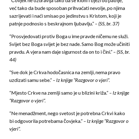
“Čovjek ne ozdravlja tako da se kloni i bježi od patnje,
već tako da bude sposoban prihvaćati nevolje, po njima
sazrijevati i naći smisao po jedinstvu s Kristom, koji je
patnje podnosio s beskrajnom ljubavlju.” –
(SS, br. 37)
“Prosvjedovati protiv Boga u ime pravde ničemu ne služi.
Svijet bez Boga svijet je bez nade. Samo Bog može učiniti
pravdu. A vjera nam daje sigurnost da on to i čini.” –
(SS, br.
44)
“Sve dok je Crkva hodočasnica na zemlji, nema pravo
uzdizati samu sebe.”
– Iz knjige “Razgovor o vjeri”.
“Mjesto Crkve na zemlji samo je u blizini križa.”
– Iz knjige
“Razgovor o vjeri”.
“Ne menadžment, nego svetost je potrebna Crkvi kako
bi odgovorila potrebama čovjeka.”
– Iz knjige “Razgovor o
vjeri”.