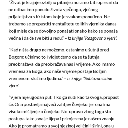
“Život je krajnje ozbiljno pitanje, moramo biti oprezni da
ne odbacimo ponudu života vječnoga, vječnog
prijateljstva s Kristom koje je svakom ponuđeno. Ne
trebamo se prepustiti mentalitetu tolikih vjernika danas
koji misle da se dovoljno ponašati onako kako se ponaša
većina i da će sve biti u redu.”
– Iz knjige “Razgovor o vjeri”.
“Kad ništa drugo ne možemo, ostanimo u šutnji pred
Bogom: učinimo to i vidjet ćemo da se ta šutnja
preobražava, da preobražava nas i vrijeme. Ako imamo
vremena za Boga, ako naše vrijeme postaje Božjim
vremenom, služimo ljudima.”
– Iz knjige “Sablazan istine
vjere”.
“Vjera nije ugodan put. Tko ga nudi kao takvoga, propast
će. Ona postavlja najveći zahtjev čovjeku, jer ona ima
visoko mišljenje o čovjeku. No, upravo zbog toga što
postupa tako, ona je lijepa i primjerena je našem znanju.
Ako je promatramo u svoj njezinoj veličini i širini, ona u