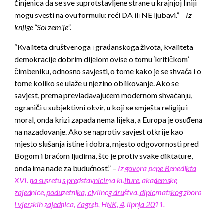
činjenica da se sve suprotstavljene strane u krajnjoj liniji
mogu svesti na ovu formulu: reći DA ili NE ljubavi.”
– Iz
knjige “Sol zemlje”.
“Kvaliteta društvenoga i građanskoga života, kvaliteta
demokracije dobrim dijelom ovise o tomu ‘kritičkom’
čimbeniku, odnosno savjesti, o tome kako je se shvaća i o
tome koliko se ulaže u njezino oblikovanje. Ako se
savjest, prema prevladavajućem modernom shvaćanju,
ograniči u subjektivni okvir, u koji se smješta religiju i
moral, onda krizi zapada nema lijeka, a Europa je osuđena
na nazadovanje. Ako se naprotiv savjest otkrije kao
mjesto slušanja istine i dobra, mjesto odgovornosti pred
Bogom i braćom ljudima, što je protiv svake diktature,
onda ima nade za budućnost.” –
Iz govora pape Benedikta
XVI. na susretu s predstavnicima kulture, akademske
zajednice, poduzetnika, civilnog društva, diplomatskog zbora
i vjerskih zajednica, Zagreb, HNK, 4. lipnja 2011.