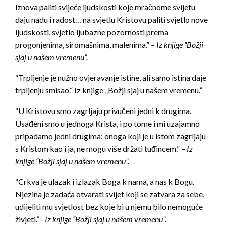
iznova paliti svijeće ljudskosti koje mračnome svijetu
daju nadu i radost… na svjetlu Kristovu paliti svjetlo nove
ljudskosti, svjetlo ljubazne pozornosti prema
progonjenima, siromašnima, malenima.”
– Iz knjige “Božji
sjaj u našem vremenu”.
“Trpljenje je nužno ovjeravanje istine, ali samo istina daje
trpljenju smisao.“ Iz knjige „Božji sjaj u našem vremenu.”
“U Kristovu smo zagrljaju privučeni jedni k drugima.
Usađeni smo u jednoga Krista, i po tome i mi uzajamno
pripadamo jedni drugima: onoga koji je u istom zagrljaju
s Kristom kao i ja, ne mogu više držati tuđincem.”
– Iz
knjige “Božji sjaj u našem vremenu”.
“Crkva je ulazak i izlazak Boga k nama, a nas k Bogu.
Njezina je zadaća otvarati svijet koji se zatvara za sebe,
udijeliti mu svjetlost bez koje bi u njemu bilo nemoguće
živjeti.”
– Iz knjige “Božji sjaj u našem vremenu”.