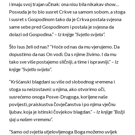
i imaju svoj trajan učinak: ona nisu bila nikakav show…
Posvuda je to bio susret Crkve sa samom sobom, a stoga
i susret s Gospodinom tako da je Crkva postala svjesna
same sebe pred Gospodinom i postala je svjesna da
dolazi od Gospodina.” –
Iz knjige “Svjetlo svijeta”.
Što Isus želi od nas? “Hoće od nas da mu vjerujemo. Da
dopustimo da nas On vodi. Da s njime živimo. I da mu
tako sve više postajemo sličniji, a time i ispravniji.” –
Iz
knjige “Svjetlo svijeta”.
“Kršćanski blagdani su više od slobodnog vremena i
stoga su neizostavni: u njima, ako otvorimo oči,
susrećemo onoga Posve-Drugoga, korijene naše
povijesti, praiskustva čovječanstva i po njima vječnu
ljubav, koja je istinski čovjekov blagdan.”
– Iz knjige “Božji
sjaj u našem vremenu”.
“Samo od svjetla utjelovljenoga Boga možemo uvijek