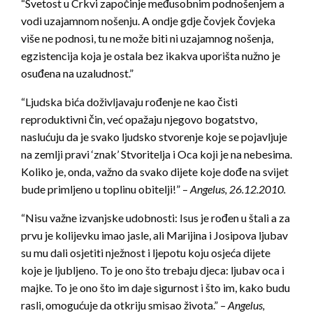
“Svetost u Crkvi započinje međusobnim podnošenjem a
vodi uzajamnom nošenju. A ondje gdje čovjek čovjeka
više ne podnosi, tu ne može biti ni uzajamnog nošenja,
egzistencija koja je ostala bez ikakva uporišta nužno je
osuđena na uzaludnost.”
“Ljudska bića doživljavaju rođenje ne kao čisti
reproduktivni čin, već opažaju njegovo bogatstvo,
naslućuju da je svako ljudsko stvorenje koje se pojavljuje
na zemlji pravi ‘znak’ Stvoritelja i Oca koji je na nebesima.
Koliko je, onda, važno da svako dijete koje dođe na svijet
bude primljeno u toplinu obitelji!” –
Angelus, 26.12.2010.
“Nisu važne izvanjske udobnosti: Isus je rođen u štali a za
prvu je kolijevku imao jasle, ali Marijina i Josipova ljubav
su mu dali osjetiti nježnost i ljepotu koju osjeća dijete
koje je ljubljeno. To je ono što trebaju djeca: ljubav oca i
majke. To je ono što im daje sigurnost i što im, kako budu
rasli, omogućuje da otkriju smisao života.”
– Angelus,