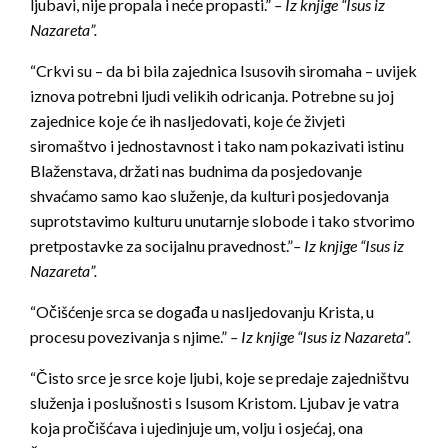
ljubavi, nije propala i neće propasti.”
– Iz knjige “Isus iz
Nazareta”.
“Crkvi su – da bi bila zajednica Isusovih siromaha – uvijek
iznova potrebni ljudi velikih odricanja. Potrebne su joj
zajednice koje će ih nasljedovati, koje će živjeti
siromaštvo i jednostavnost i tako nam pokazivati istinu
Blaženstava, držati nas budnima da posjedovanje
shvaćamo samo kao služenje, da kulturi posjedovanja
suprotstavimo kulturu unutarnje slobode i tako stvorimo
pretpostavke za socijalnu pravednost.”
– Iz knjige “Isus iz
Nazareta”.
“Očišćenje srca se događa u nasljedovanju Krista, u
procesu povezivanja s njime.”
– Iz knjige “Isus iz Nazareta”.
“Čisto srce je srce koje ljubi, koje se predaje zajedništvu
služenja i poslušnosti s Isusom Kristom. Ljubav je vatra
koja pročišćava i ujedinjuje um, volju i osjećaj, ona