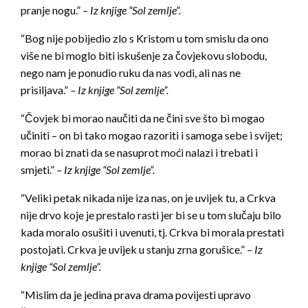
pranje nogu.”
– Iz knjige “Sol zemlje”.
“Bog nije pobijedio zlo s Kristom u tom smislu da ono
više ne bi moglo biti iskušenje za čovjekovu slobodu,
nego nam je ponudio ruku da nas vodi, ali nas ne
prisiljava.”
– Iz knjige “Sol zemlje”.
“Čovjek bi morao naučiti da ne čini sve što bi mogao
učiniti – on bi tako mogao razoriti i samoga sebe i svijet;
morao bi znati da se nasuprot moći nalazi i trebati i
smjeti.”
– Iz knjige “Sol zemlje”.
“Veliki petak nikada nije iza nas, on je uvijek tu, a Crkva
nije drvo koje je prestalo rasti jer bi se u tom slučaju bilo
kada moralo osušiti i uvenuti, tj. Crkva bi morala prestati
postojati. Crkva je uvijek u stanju zrna gorušice.”
– Iz
knjige “Sol zemlje”.
“Mislim da je jedina prava drama povijesti upravo