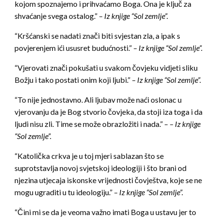
kojom spoznajemo i prihvaćamo Boga. Ona je ključ za
shvaćanje svega ostalog.”
– Iz knjige “Sol zemlje”.
“Kršćanski se nadati znači biti svjestan zla, a ipak s
povjerenjem ići ususret budućnosti.”
– Iz knjige “Sol zemlje”.
“Vjerovati znači pokušati u svakom čovjeku vidjeti sliku
Božju i tako postati onim koji ljubi.”
– Iz knjige “Sol zemlje”.
“To nije jednostavno. Ali ljubav može naći oslonac u
vjerovanju da je Bog stvorio čovjeka, da stoji iza toga i da
ljudi nisu zli. Time se može obrazložiti i nada.” –
– Iz knjige
“Sol zemlje”.
“Katolička crkva je u toj mjeri sablazan što se
suprotstavlja novoj svjetskoj ideologiji i što brani od
njezina utjecaja iskonske vrijednosti čovještva, koje se ne
mogu ugraditi u tu ideologiju.”
– Iz knjige “Sol zemlje”.
“Čini mi se da je veoma važno imati Boga u ustavu jer to