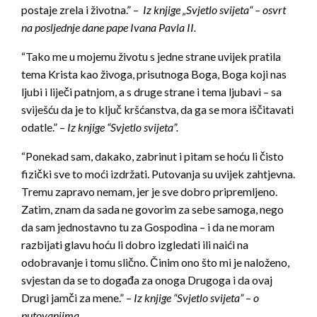
postaje zrela i životna.” –
Iz knjige „Svjetlo svijeta“ – osvrt
na posljednje dane pape Ivana Pavla II.
“Tako me u mojemu životu s jedne strane uvijek pratila
tema Krista kao živoga, prisutnoga Boga, Boga koji nas
ljubi i liječi patnjom, a s druge strane i tema ljubavi – sa
sviješću da je to ključ kršćanstva, da ga se mora iščitavati
odatle.” –
Iz knjige “Svjetlo svijeta”.
“Ponekad sam, dakako, zabrinut i pitam se hoću li čisto
fizički sve to moći izdržati. Putovanja su uvijek zahtjevna.
Tremu zapravo nemam, jer je sve dobro pripremljeno.
Zatim, znam da sada ne govorim za sebe samoga, nego
da sam jednostavno tu za Gospodina – i da ne moram
razbijati glavu hoću li dobro izgledati ili naići na
odobravanje i tomu slično. Činim ono što mi je naloženo,
svjestan da se to događa za onoga Drugoga i da ovaj
Drugi jamči za mene.” –
Iz knjige “Svjetlo svijeta”
–
o
putovanjima.