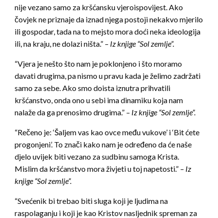
nije vezano samo za kršćansku vjeroispovijest. Ako
čovjek ne priznaje da iznad njega postoji nekakvo mjerilo
ili gospodar, tada na to mejsto mora doći neka ideologija
ili, na kraju, ne dolazi ništa.”
– Iz knjige “Sol zemlje”.
“Vjera je nešto što nam je poklonjeno i što moramo
davati drugima, pa nismo u pravu kada je želimo zadržati
samo za sebe. Ako smo doista iznutra prihvatili
kršćanstvo, onda ono u sebi ima dinamiku koja nam
nalaže da ga prenosimo drugima.”
– Iz knjige “Sol zemlje”.
“Rečeno je: ‘Šaljem vas kao ovce među vukove’ i ‘Bit ćete
progonjeni’. To znači kako nam je određeno da će naše
djelo uvijek biti vezano za sudbinu samoga Krista.
Mislim da kršćanstvo mora živjeti u toj napetosti.”
– Iz
knjige “Sol zemlje”.
“Svećenik bi trebao biti sluga koji je ljudima na
raspolaganju i koji je kao Kristov nasljednik spreman za