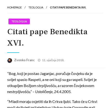
HOMEPAGE
TEOLOGIJA
CITATI PAPE BENEDIKTA XVI.
TEOLOGIJA
Citati pape Benedikta
XVI.
Posted
Zvonko Franc
11. siječnja 2018.
on
“Bog, koji je postao Jaganjac, poručuje čovjeku da je
svijet spasio Raspeti, a ne oni koji su ga raspeli. Svijet je
otkupljen Božjom strpljivošću, a razoren čovjekovom
nestrpljivošću.” –
Ustoličenje, 24.4.2005.
“Mladi moraju osjetiti da ih Crkva ljubi. Tako će u Crkvi
moći doživjeti prijateljstvo i ljubav koje Gospodin gaji