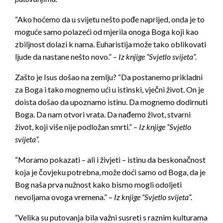
“Ako hoćemo da u svijetu nešto pođe naprijed, onda je to
moguće samo polazeći od mjerila onoga Boga koji kao
zbiljnost dolazi k nama. Euharistija može tako oblikovati
ljude da nastane nešto novo.” –
Iz knjige “Svjetlo svijeta”.
Zašto je Isus došao na zemlju? “Da postanemo prikladni
za Boga i tako mognemo ući u istinski, vječni život. On je
doista došao da upoznamo istinu. Da mognemo dodirnuti
Boga. Da nam otvori vrata. Da nađemo život, stvarni
život, koji više nije podložan smrti.” –
Iz knjige “Svjetlo
svijeta”.
“Moramo pokazati – ali i živjeti – istinu da beskonačnost
koja je čovjeku potrebna, može doći samo od Boga, da je
Bog naša prva nužnost kako bismo mogli odoljeti
nevoljama ovoga vremena.” –
Iz knjige “Svjetlo svijeta”.
“Velika su putovanja bila važni susreti s raznim kulturama