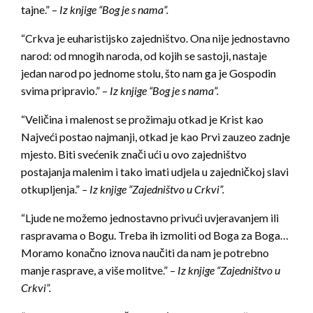
tajne.” –
Iz knjige “Bog je s nama”.
“Crkva je euharistijsko zajedništvo. Ona nije jednostavno
narod: od mnogih naroda, od kojih se sastoji, nastaje
jedan narod po jednome stolu, što nam ga je Gospodin
svima pripravio.” –
Iz knjige “Bog je s nama”.
“Veličina i malenost se prožimaju otkad je Krist kao
Najveći postao najmanji, otkad je kao Prvi zauzeo zadnje
mjesto. Biti svećenik znači ući u ovo zajedništvo
postajanja malenim i tako imati udjela u zajedničkoj slavi
otkupljenja.”
– Iz knjige “Zajedništvo u Crkvi”.
“Ljude ne možemo jednostavno privući uvjeravanjem ili
raspravama o Bogu. Treba ih izmoliti od Boga za Boga…
Moramo konačno iznova naučiti da nam je potrebno
manje rasprave, a više molitve.”
– Iz knjige “Zajedništvo u
Crkvi”.