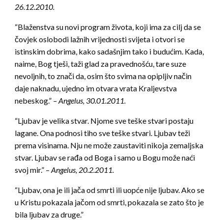
26.12.2010.
“Blaženstva su novi program života, koji ima za cilj da se
čovjek oslobodi lažnih vrijednosti svijeta i otvori se
istinskim dobrima, kako sadašnjim tako i budućim. Kada,
naime, Bog tješi, taži glad za pravednošću, tare suze
nevoljnih, to znači da, osim što svima na opipljiv način
daje naknadu, ujedno im otvara vrata Kraljevstva
nebeskog.”
– Angelus, 30.01.2011.
“Ljubav je velika stvar. Njome sve teške stvari postaju
lagane. Ona podnosi tiho sve teške stvari. Ljubav teži
prema visinama. Nju ne može zaustaviti nikoja zemaljska
stvar. Ljubav se rađa od Boga i samo u Bogu može naći
svoj mir.” –
Angelus, 20.2.2011.
“Ljubav, ona je ili jača od smrti ili uopće nije ljubav. Ako se
u Kristu pokazala jačom od smrti, pokazala se zato što je
bila ljubav za druge.”