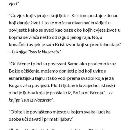
vjeri”.
“Čovjek koji vjeruje i koji ljubi s Kristom postaje zdenac
koji daruje život. I to se može na divan način vidjeti u
povijesti: kako su sveci kao oaze oko kojih cvjeta život, u
kojima se vraća nešto od izgubljenog raja. No, u
konačnici uvijek je sam Krist izvor koji se preobilno daje.”
– Iz knjige “Isus iz Nazareta”.
“Očišćenje i plod su povezani. Samo ako prođemo kroz
Božje očišćenje, možemo donijeti plod koji uvire u
euharistijsku tajnu i tako vodi prema svadbi koja je za
Boga svrha povijesti. Plod i ljubav idu zajedno. Istinski
plod je ljubav koja je prošla križ, Božja očišćenja.”
– Iz
knjige “Isus iz Nazareta”.
“Obitelj je povlašteno mjesto u kojem svaka ljudska
osoba uči davati i primati ljubav.”