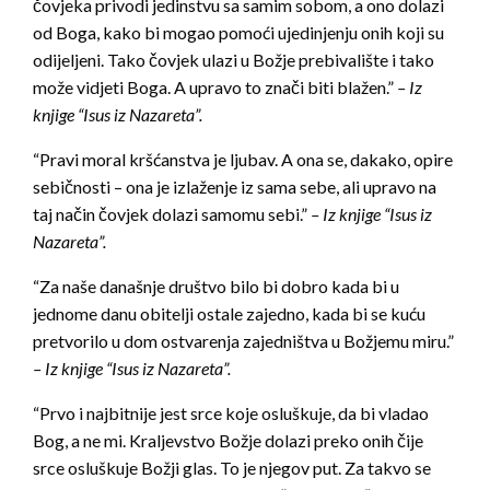
čovjeka privodi jedinstvu sa samim sobom, a ono dolazi
od Boga, kako bi mogao pomoći ujedinjenju onih koji su
odijeljeni. Tako čovjek ulazi u Božje prebivalište i tako
može vidjeti Boga. A upravo to znači biti blažen.”
– Iz
knjige “Isus iz Nazareta”.
“Pravi moral kršćanstva je ljubav. A ona se, dakako, opire
sebičnosti – ona je izlaženje iz sama sebe, ali upravo na
taj način čovjek dolazi samomu sebi.”
– Iz knjige “Isus iz
Nazareta”.
“Za naše današnje društvo bilo bi dobro kada bi u
jednome danu obitelji ostale zajedno, kada bi se kuću
pretvorilo u dom ostvarenja zajedništva u Božjemu miru.”
– Iz knjige “Isus iz Nazareta”.
“Prvo i najbitnije jest srce koje osluškuje, da bi vladao
Bog, a ne mi. Kraljevstvo Božje dolazi preko onih čije
srce osluškuje Božji glas. To je njegov put. Za takvo se