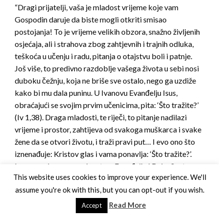
“Dragi prijatelji, vaša je mladost vrijeme koje vam
Gospodin daruje da biste mogli otkriti smisao
postojanja! To je vrijeme velikih obzora, snažno življenih
osjećaja, ali i strahova zbog zahtjevnih i trajnih odluka,
teškoća u učenju i radu, pitanja o otajstvu boli i patnje.
Još više, to predivno razdoblje vašega života u sebi nosi
duboku čežnju, koja ne briše sve ostalo, nego ga uzdiže
kako bi mu dala puninu. U Ivanovu Evanđelju Isus,
obraćajući se svojim prvim učenicima, pita: ‘Što tražite?’
(Iv 1,38). Draga mladosti, te riječi, to pitanje nadilazi
vrijeme i prostor, zahtijeva od svakoga muškarca i svake
žene da se otvori životu, i traži pravi put… I evo ono što
iznenađuje: Kristov glas i vama ponavlja: ‘Što tražite?’.
Isus vam danas govori: putem Evanđelja i Duha Svetoga,
This website uses cookies to improve your experience. We'll
da je On vaš suvremenik. On je onaj koji traži vas, prije
assume you're ok with this, but you can opt-out if you wish.
nego vi Njega! Potpuno poštujući vašu slobodu, On se
približava svakome od vas i predlaže sebe kao istinski i
Read More
Accept
odlučujući odgovor na onu čežnju koja prebiva u vašem