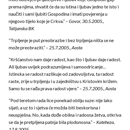
prema njima, shvatit će da su istina i ljubav jedno te isto i
naučiti i sami ljubiti Gospodina i imati povjerenja u
njegovo tijelo koje je Crkva.” –
Govor, 30.5.2005.,
Talijanska BK
“Trpljenje je put preobrazbe i bez trpljenja ništa se ne
može preobraziti.” –
25.7.2005., Aosta
“Kršćanstvo nam daje radost, kao što i ljubav daje radost.
Ali ljubav uvijek podrazumijeva i samoodricanje…
Istinska se radost razlikuje od zadovoljstva, ta radost
raste, zrije u trpljenju i u zajedništvu s Kristovim križem.
Samo tu se rađa prava radost vjere.” –
25.7.2005., Aosta
“Pod teretom rada lice ponekad obliju suze: nije lako
sijati, a uz to i sjetva će možda biti beskorisna i
neuspješna. No, kada dođe obilna i radosna žetva, otkriva
se da je pretpljena patnja bila plodonosna.” –
Kateheza,
17.8.2005.