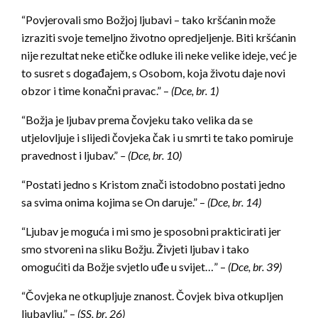
“Povjerovali smo Božjoj ljubavi – tako kršćanin može
izraziti svoje temeljno životno opredjeljenje. Biti kršćanin
nije rezultat neke etičke odluke ili neke velike ideje, već je
to susret s događajem, s Osobom, koja životu daje novi
obzor i time konačni pravac.” –
(Dce, br. 1)
“Božja je ljubav prema čovjeku tako velika da se
utjelovljuje i slijedi čovjeka čak i u smrti te tako pomiruje
pravednost i ljubav.”
– (Dce, br. 10)
“Postati jedno s Kristom znači istodobno postati jedno
sa svima onima kojima se On daruje.” –
(Dce, br. 14)
“Ljubav je moguća i mi smo je sposobni prakticirati jer
smo stvoreni na sliku Božju. Živjeti ljubav i tako
omogućiti da Božje svjetlo uđe u svijet…” –
(Dce, br. 39)
“Čovjeka ne otkupljuje znanost. Čovjek biva otkupljen
ljubavlju.” –
(SS, br. 26)