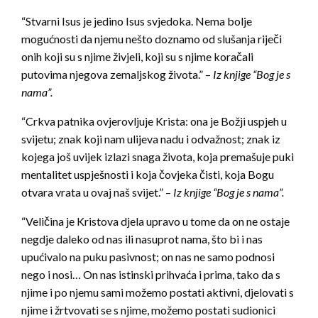
“Stvarni Isus je jedino Isus svjedoka. Nema bolje
mogućnosti da njemu nešto doznamo od slušanja riječi
onih koji su s njime živjeli, koji su s njime koračali
putovima njegova zemaljskog života.” –
Iz knjige “Bog je s
nama”.
“Crkva patnika ovjerovljuje Krista: ona je Božji uspjeh u
svijetu; znak koji nam ulijeva nadu i odvažnost; znak iz
kojega još uvijek izlazi snaga života, koja premašuje puki
mentalitet uspješnosti i koja čovjeka čisti, koja Bogu
otvara vrata u ovaj naš svijet.” –
Iz knjige “Bog je s nama”.
“Veličina je Kristova djela upravo u tome da on ne ostaje
negdje daleko od nas ili nasuprot nama, što bi i nas
upućivalo na puku pasivnost; on nas ne samo podnosi
nego i nosi… On nas istinski prihvaća i prima, tako da s
njime i po njemu sami možemo postati aktivni, djelovati s
njime i žrtvovati se s njime, možemo postati sudionici