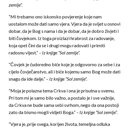
zemlje”.
“Mi trebamo ono iskonsko povjerenje koje nam
uostalom može dati samo vjera. Vjera da je svijet u osnovi
dobar, da je Bog s nama i da je dobar, da je dobro živjeti i
biti čovjekom. Iz toga proizlazi hrabrost za radovanje,
koja opet čini da se i drugi mogu radovati i primiti
radosnu vijest.”
– Iz knjige “Sol zemlje”.
“Čovjek je ćudoredno biće koje je odgovorno za sebe i za
cijelo čovječanstvo, ali i biće kojemu samo Bog može dati
snagu da ide dalje.”
– Iz knjige “Sol zemlje”.
“Moja je polazna tema Crkva i ona je prisutna u svemu.
Pri tom mi je samo bilo važno, a postalo je i sve važnije,
da Crkva ne bude sama sebi svrhom, nego da ona postoji
zato da bismo mogli vidjeti Boga.”
– Iz knjige “Sol zemlje”.
“Vjera je, prije svega, korijen života, temeljna odluka