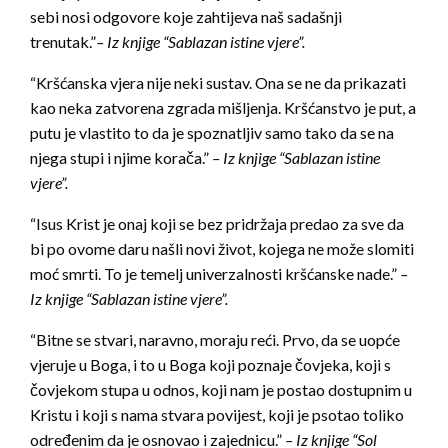
sebi nosi odgovore koje zahtijeva naš sadašnji
trenutak.”
– Iz knjige “Sablazan istine vjere”.
“Kršćanska vjera nije neki sustav. Ona se ne da prikazati
kao neka zatvorena zgrada mišljenja. Kršćanstvo je put, a
putu je vlastito to da je spoznatljiv samo tako da se na
njega stupi i njime korača.”
– Iz knjige “Sablazan istine
vjere”.
“Isus Krist je onaj koji se bez pridržaja predao za sve da
bi po ovome daru našli novi život, kojega ne može slomiti
moć smrti. To je temelj univerzalnosti kršćanske nade.”
–
Iz knjige “Sablazan istine vjere”.
“Bitne se stvari, naravno, moraju reći. Prvo, da se uopće
vjeruje u Boga, i to u Boga koji poznaje čovjeka, koji s
čovjekom stupa u odnos, koji nam je postao dostupnim u
Kristu i koji s nama stvara povijest, koji je psotao toliko
određenim da je osnovao i zajednicu.”
– Iz knjige “Sol