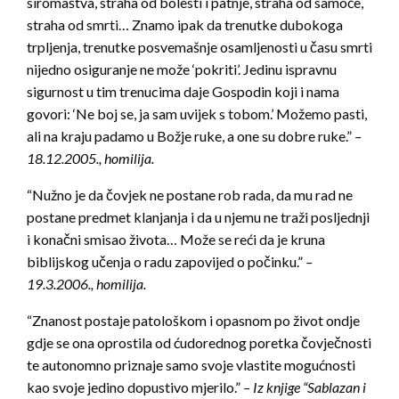
siromaštva, straha od bolesti i patnje, straha od samoće,
straha od smrti… Znamo ipak da trenutke dubokoga
trpljenja, trenutke posvemašnje osamljenosti u času smrti
nijedno osiguranje ne može ‘pokriti’. Jedinu ispravnu
sigurnost u tim trenucima daje Gospodin koji i nama
govori: ‘Ne boj se, ja sam uvijek s tobom.’ Možemo pasti,
ali na kraju padamo u Božje ruke, a one su dobre ruke.”
–
18.12.2005., homilija.
“Nužno je da čovjek ne postane rob rada, da mu rad ne
postane predmet klanjanja i da u njemu ne traži posljednji
i konačni smisao života… Može se reći da je kruna
biblijskog učenja o radu zapovijed o počinku.”
–
19.3.2006., homilija.
“Znanost postaje patološkom i opasnom po život ondje
gdje se ona oprostila od ćudorednog poretka čovječnosti
te autonomno priznaje samo svoje vlastite mogućnosti
kao svoje jedino dopustivo mjerilo.”
– Iz knjige “Sablazan i