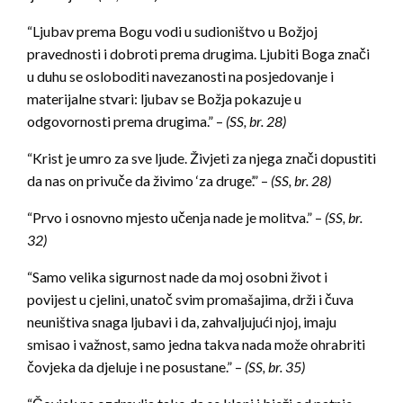
“Ljubav prema Bogu vodi u sudioništvo u Božjoj
pravednosti i dobroti prema drugima. Ljubiti Boga znači
u duhu se osloboditi navezanosti na posjedovanje i
materijalne stvari: ljubav se Božja pokazuje u
odgovornosti prema drugima.” –
(SS, br. 28)
“Krist je umro za sve ljude. Živjeti za njega znači dopustiti
da nas on privuče da živimo ‘za druge’.” –
(SS, br. 28)
“Prvo i osnovno mjesto učenja nade je molitva.” –
(SS, br.
32)
“Samo velika sigurnost nade da moj osobni život i
povijest u cjelini, unatoč svim promašajima, drži i čuva
neuništiva snaga ljubavi i da, zahvaljujući njoj, imaju
smisao i važnost, samo jedna takva nada može ohrabriti
čovjeka da djeluje i ne posustane.” –
(SS, br. 35)