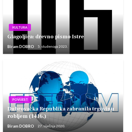
KULTURA
Glagoljica: drevno pismo Istre
Biram DOBRO
5. studenoga 2023.
POVIJEST
Dubrovačka Republika zabranila trgovinu
robljem (1416.)
Biram DOBRO
27. siječnja 2020.