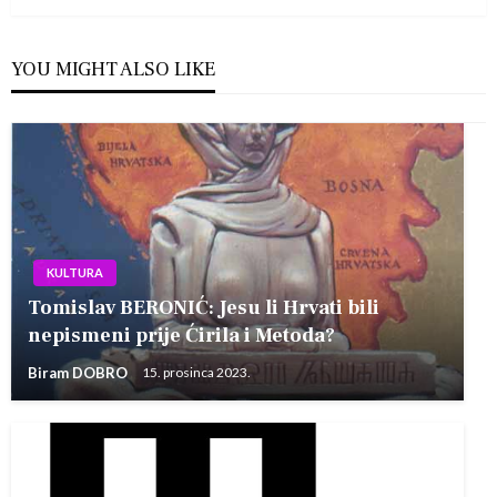
YOU MIGHT ALSO LIKE
KULTURA
Tomislav BERONIĆ: Jesu li Hrvati bili
nepismeni prije Ćirila i Metoda?
Biram DOBRO
15. prosinca 2023.