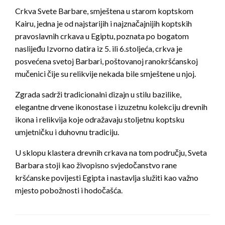
Crkva Svete Barbare, smještena u starom koptskom
Kairu, jedna je od najstarijih i najznačajnijih koptskih
pravoslavnih crkava u Egiptu, poznata po bogatom
naslijeđu Izvorno datira iz 5. ili 6.stoljeća, crkva je
posvećena svetoj Barbari, poštovanoj ranokršćanskoj
mučenici čije su relikvije nekada bile smještene u njoj.
Zgrada sadrži tradicionalni dizajn u stilu bazilike,
elegantne drvene ikonostase i izuzetnu kolekciju drevnih
ikona i relikvija koje odražavaju stoljetnu koptsku
umjetničku i duhovnu tradiciju.
U sklopu klastera drevnih crkava na tom području, Sveta
Barbara stoji kao živopisno svjedočanstvo rane
kršćanske povijesti Egipta i nastavlja služiti kao važno
mjesto pobožnosti i hodočašća.