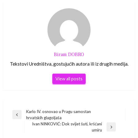
Biram DOBRO
Tekstovi Uredništva, gostujućih autora ili iz drugih medija.
View all posts
Navigacija
Karlo IV. osnovao u Pragu samostan
Previous
hrvatskih glagoljaša
Post
objava
Ivan NINKOVIĆ: Dok svijet šuti, kršćani
Next
umiru
Post