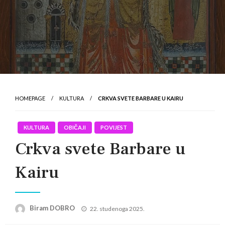
HOMEPAGE
KULTURA
CRKVA SVETE BARBARE U KAIRU
KULTURA
OBIČAJI
POVIJEST
Crkva svete Barbare u
Kairu
Posted
Biram DOBRO
22. studenoga 2025.
on