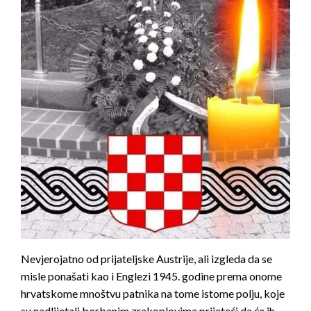
Nevjerojatno od prijateljske Austrije, ali izgleda da se
misle ponašati kao i Englezi 1945. godine prema onome
hrvatskome mnoštvu patnika na tome istome polju, koje
su nadlijetali borbenim zrakoplovima prijeteći da će ih