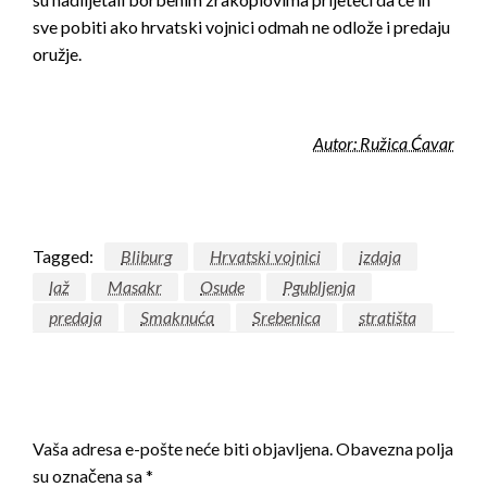
sve pobiti ako hrvatski vojnici odmah ne odlože i predaju
oružje.
Autor: Ružica Ćavar
Tagged:
Bliburg
Hrvatski vojnici
izdaja
laž
Masakr
Osude
Pgubljenja
predaja
Smaknuća
Srebenica
stratišta
LEAVE A RESPONSE
Vaša adresa e-pošte neće biti objavljena.
Obavezna polja
su označena sa
*