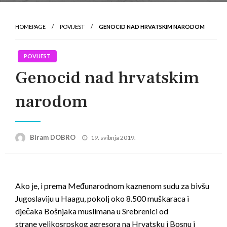
HOMEPAGE
POVIJEST
GENOCID NAD HRVATSKIM NARODOM
POVIJEST
Genocid nad hrvatskim
narodom
Posted
Biram DOBRO
19. svibnja 2019.
on
Ako je, i prema Međunarodnom kaznenom sudu za bivšu
Jugoslaviju u Haagu, pokolj oko 8.500 muškaraca i
dječaka Bošnjaka muslimana u Srebrenici od
strane
velikosrpskog agresora na Hrvatsku i Bosnu i