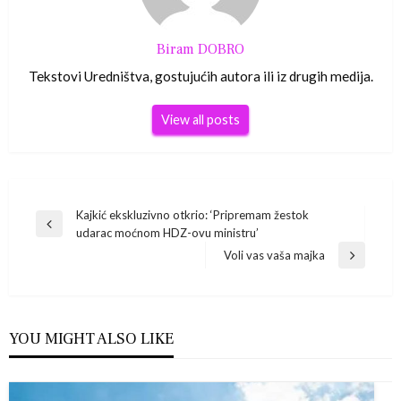
Biram DOBRO
Tekstovi Uredništva, gostujućih autora ili iz drugih medija.
View all posts
Navigacija
Kajkić ekskluzivno otkrio: ‘Pripremam žestok
Previous
udarac moćnom HDZ-ovu ministru’
Post
objava
Voli vas vaša majka
Next
Post
YOU MIGHT ALSO LIKE