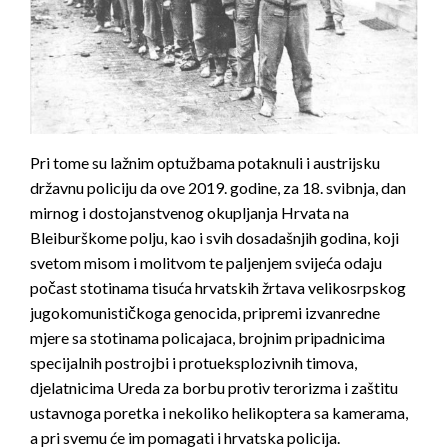
Pri tome su lažnim optužbama potaknuli i austrijsku
državnu policiju da ove 2019. godine, za 18. svibnja, dan
mirnog i dostojanstvenog okupljanja Hrvata na
Bleiburškome polju, kao i svih dosadašnjih godina, koji
svetom misom i molitvom te paljenjem svijeća odaju
počast stotinama tisuća hrvatskih žrtava velikosrpskog
jugokomunističkoga genocida, pripremi izvanredne
mjere sa stotinama policajaca, brojnim pripadnicima
specijalnih postrojbi i protueksplozivnih timova,
djelatnicima Ureda za borbu protiv terorizma i zaštitu
ustavnoga poretka i nekoliko helikoptera sa kamerama,
a pri svemu će im pomagati i hrvatska policija.