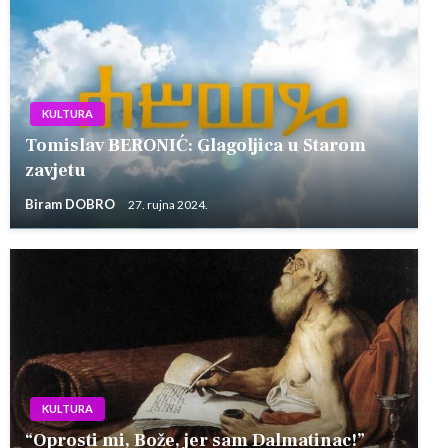
KULTURA
Tomislav BERONIĆ: Glagoljica u Starom
zavjetu
Biram DOBRO
27. rujna 2024.
KULTURA
“Oprosti mi, Bože, jer sam Dalmatinac!”