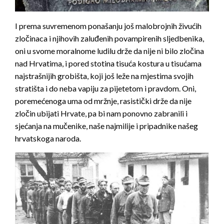
I prema suvremenom ponašanju još malobrojnih živućih
zločinaca i njihovih zaluđenih povampirenih sljedbenika,
oni u svome moralnome ludilu drže da nije ni bilo zločina
nad Hrvatima, i pored stotina tisuća kostura u tisućama
najstrašnijih grobišta, koji još leže na mjestima svojih
stratišta i do neba vapiju za pijetetom i pravdom. Oni,
poremećenoga uma od mržnje, rasistički drže da nije
zločin ubijati Hrvate, pa bi nam ponovno zabranili i
sjećanja na mučenike, naše najmilije i pripadnike našeg
hrvatskoga naroda.