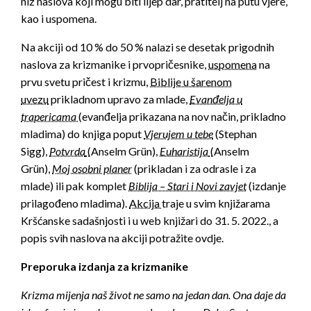
niz naslova koji mogu biti lijep dar, pratitelj na putu vjere,
kao i uspomena.
Na akciji od 10 % do 50 % nalazi se desetak prigodnih
naslova za krizmanike i prvopričesnike,
uspomena
na
prvu svetu pričest i krizmu,
Biblije u šarenom
uvezu
prikladnom upravo za mlade,
Evanđelja u
trapericama
(evanđelja prikazana na nov način, prikladno
mladima) do knjiga poput
Vjerujem u tebe
(Stephan
Sigg),
Potvrda
(Anselm Grün),
Euharistija
(Anselm
Grün),
Moj osobni planer
(prikladan i za odrasle i za
mlade) ili pak komplet
Biblija – Stari i Novi zavjet
(izdanje
prilagođeno mladima).
Akcija
traje u svim knjižarama
Kršćanske sadašnjosti i u web knjižari do 31. 5. 2022., a
popis svih naslova na akciji potražite ovdje.
Preporuka izdanja za krizmanike
Krizma mijenja naš život ne samo na jedan dan. Ona daje da