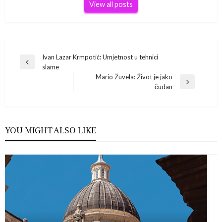
View all posts
Navigacija
Ivan Lazar Krmpotić: Umjetnost u tehnici
Previous
slame
Post
objava
Mario Žuvela: Život je jako
Next
čudan
Post
YOU MIGHT ALSO LIKE