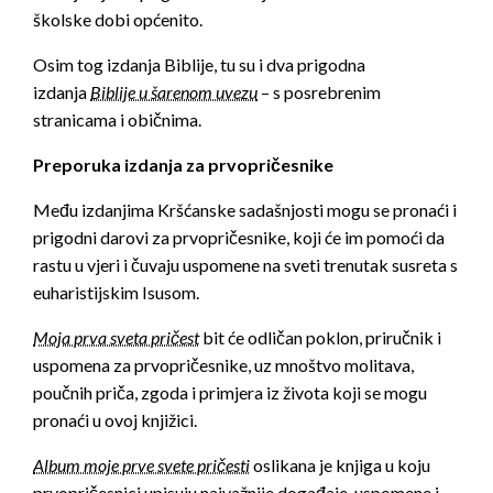
školske dobi općenito.
Osim tog izdanja Biblije, tu su i dva prigodna
izdanja
Biblije u šarenom uvezu
– s posrebrenim
stranicama i običnima.
Preporuka izdanja za prvopričesnike
Među izdanjima Kršćanske sadašnjosti mogu se pronaći i
prigodni darovi za prvopričesnike, koji će im pomoći da
rastu u vjeri i čuvaju uspomene na sveti trenutak susreta s
euharistijskim Isusom.
Moja prva sveta pričest
bit će odličan poklon, priručnik i
uspomena za prvopričesnike, uz mnoštvo molitava,
poučnih priča, zgoda i primjera iz života koji se mogu
pronaći u ovoj knjižici.
Album moje prve svete pričesti
oslikana je knjiga u koju
prvopričesnici upisuju najvažnije događaje, uspomene i