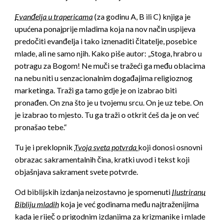
Evanđelja u trapericama
(za godinu A, B ili C) knjiga je
upućena ponajprije mladima koja na nov način uspijeva
predočiti evanđelja i tako iznenaditi čitatelje, posebice
mlade, ali ne samo njih. Kako piše autor: „Stoga, hrabro u
potragu za Bogom! Ne muči se tražeći ga među oblacima
na nebu niti u senzacionalnim događajima religioznog
marketinga. Traži ga tamo gdje je on izabrao biti
pronađen. On zna što je u tvojemu srcu. On je uz tebe. On
je izabrao to mjesto. Tu ga traži o otkrit ćeš da je on već
pronašao tebe.“
Tu je i preklopnik
Tvoja sveta potvrda
koji donosi osnovni
obrazac sakramentalnih čina, kratki uvod i tekst koji
objašnjava sakrament svete potvrde.
Od biblijskih izdanja neizostavno je spomenuti
Ilustriranu
Bibliju mladih
koja je već godinama među najtraženijima
kada je riječ o prigodnim izdanjima za krizmanike i mlade