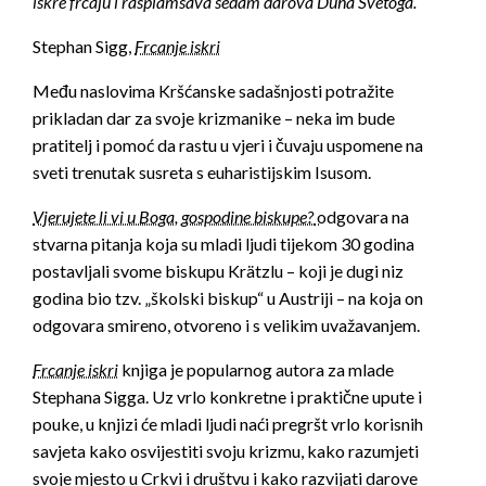
iskre frcaju i rasplamsava sedam darova Duha Svetoga.
Stephan Sigg,
Frcanje iskri
Među naslovima Kršćanske sadašnjosti potražite
prikladan dar za svoje krizmanike – neka im bude
pratitelj i pomoć da rastu u vjeri i čuvaju uspomene na
sveti trenutak susreta s euharistijskim Isusom.
Vjerujete li vi u Boga, gospodine biskupe?
odgovara na
stvarna pitanja koja su mladi ljudi tijekom 30 godina
postavljali svome biskupu Krätzlu – koji je dugi niz
godina bio tzv. „školski biskup“ u Austriji – na koja on
odgovara smireno, otvoreno i s velikim uvažavanjem.
Frcanje iskri
knjiga je popularnog autora za mlade
Stephana Sigga. Uz vrlo konkretne i praktične upute i
pouke, u knjizi će mladi ljudi naći pregršt vrlo korisnih
savjeta kako osvijestiti svoju krizmu, kako razumjeti
svoje mjesto u Crkvi i društvu i kako razvijati darove