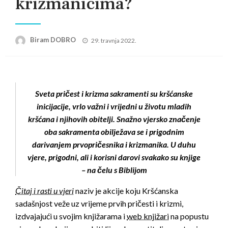
krizmanicima?
Posted
Biram DOBRO
29. travnja 2022.
on
Sveta pričest i krizma sakramenti su kršćanske
inicijacije, vrlo važni i vrijedni u životu mladih
kršćana i njihovih obitelji. Snažno vjersko značenje
oba sakramenta obilježava se i prigodnim
darivanjem prvopričesnika i krizmanika. U duhu
vjere, prigodni, ali i korisni darovi svakako su knjige
– na čelu s Biblijom
Čitaj i rasti u vjeri
naziv je akcije koju Kršćanska
sadašnjost veže uz vrijeme prvih pričesti i krizmi,
izdvajajući u svojim knjižarama i
web knjižari
na popustu