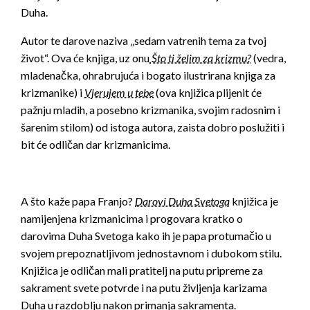
Duha.
Autor te darove naziva „sedam vatrenih tema za tvoj
život“. Ova će knjiga, uz onu
Što ti želim za krizmu?
(vedra,
mladenačka, ohrabrujuća i bogato ilustrirana knjiga za
krizmanike) i
Vjerujem u tebe
(ova knjižica plijenit će
pažnju mladih, a posebno krizmanika, svojim radosnim i
šarenim stilom) od istoga autora, zaista dobro poslužiti i
bit će odličan dar krizmanicima.
A što kaže papa Franjo?
Darovi Duha Svetoga
knjižica je
namijenjena krizmanicima i progovara kratko o
darovima Duha Svetoga kako ih je papa protumačio u
svojem prepoznatljivom jednostavnom i dubokom stilu.
Knjižica je odličan mali pratitelj na putu pripreme za
sakrament svete potvrde i na putu življenja karizama
Duha u razdoblju nakon primanja sakramenta.