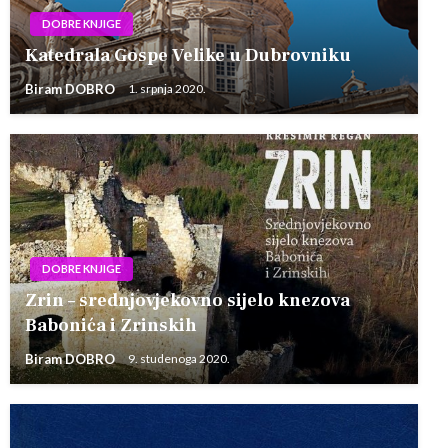
DOBRE KNJIGE
Katedrala Gospe Velike u Dubrovniku
Biram DOBRO
1. srpnja 2020.
DOBRE KNJIGE
Zrin – srednjovjekovno sijelo knezova
Babonića i Zrinskih
Biram DOBRO
9. studenoga 2020.