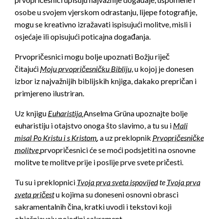
osobe u svojem vjerskom odrastanju, lijepe fotografije,
mogu se kreativno izražavati ispisujući molitve, misli i
osjećaje ili opisujući poticajna događanja.
Prvopričesnici mogu bolje upoznati Božju riječ
čitajući
Moju prvopričesničku Bibliju
, u kojoj je donesen
izbor iz najvažnijih biblijskih knjiga, dakako prepričan i
primjereno ilustriran.
Uz knjigu
Euharistija
Anselma Grüna upoznajte bolje
euharistiju i otajstvo onoga što slavimo, a tu su i
Mali
misal Po Kristu i s Kristom
,
a uz preklopnik
Prvopričesničke
molitve
prvopričesnici će se moći podsjetiti na osnovne
molitve te molitve prije i poslije prve svete pričesti.
Tu su i preklopnici
Tvoja prva sveta ispovijed
te
Tvoja prva
sveta pričest
u kojima su doneseni osnovni obrasci
sakramentalnih čina, kratki uvodi i tekstovi koji
objašnjavaju pojedini sakrament.