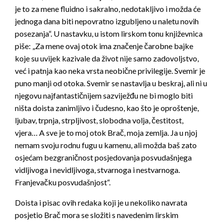
je to za mene fluidno i sakralno, nedotakljivo i možda će
jednoga dana biti nepovratno izgubljeno u naletu novih
posezanja“. U nastavku, u istom lirskom tonu književnica
piše: „Za mene ovaj otok ima značenje čarobne bajke
koje su uvijek kazivale da život nije samo zadovoljstvo,
već i patnja kao neka vrsta neobične privilegije. Svemir je
puno manji od otoka. Svemir se nastavlja u beskraj, ali ni u
njegovu najfantastičnijem sazviježđu ne bi moglo biti
ništa doista zanimljivo i čudesno, kao što je oproštenje,
ljubav, trpnja, strpljivost, slobodna volja, čestitost,
vjera… A sve je to moj otok Brač, moja zemlja. Ja u njoj
nemam svoju rodnu fugu u kamenu, ali možda baš zato
osjećam bezgraničnost posjedovanja posvudašnjega
vidljivoga i nevidljivoga, stvarnoga i nestvarnoga.
Franjevačku posvudašnjost“.
Doista i pisac ovih redaka koji je u nekoliko navrata
posjetio Brač mora se složiti s navedenim lirskim