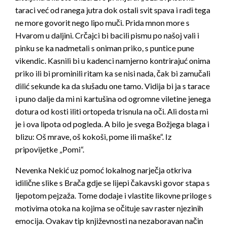
taraci već od ranega jutra dok ostali svit spava i radi tega
ne more govorit nego lipo muči. Prida mnon more s
Hvarom u daljini. Crčajci bi bacili pismu po našoj vali i
pinku se ka nadmetali s oniman priko, s puntice pune
vikendic. Kasnili bi u kadenci namjerno kontrirajuć onima
priko ili bi prominili ritam ka se nisi nada, čak bi zamučali
dilić sekunde ka da slušadu one tamo. Vidija bi ja s tarace
i puno dalje da mi ni kartušina od ogromne viletine jenega
dotura od kosti iliti ortopeda trisnula na oči. Ali dosta mi
je i ova lipota od pogleda. A bilo je svega Božjega blaga i
blizu: Oš mrave, oš kokoši, pome ili maške“. Iz
pripovijetke „Pomi“.
Nevenka Nekić uz pomoć lokalnog narječja otkriva
idilične slike s Brača gdje se lijepi čakavski govor stapa s
ljepotom pejzaža. Tome dodaje i vlastite likovne priloge s
motivima otoka na kojima se očituje sav raster njezinih
emocija. Ovakav tip književnosti na nezaboravan način