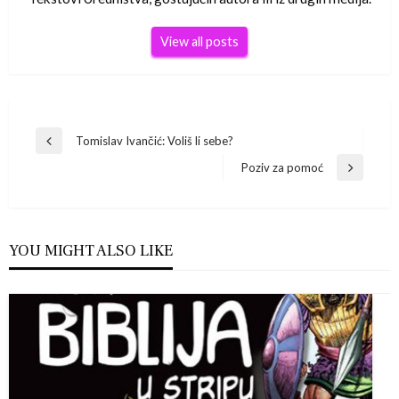
View all posts
Navigacija
Tomislav Ivančić: Voliš li sebe?
Previous
Post
Poziv za pomoć
objava
Next
Post
YOU MIGHT ALSO LIKE