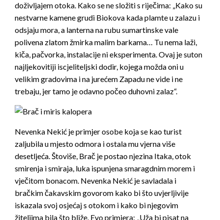
doživljajem otoka. Kako se ne složiti s riječima: „Kako su
nestvarne kamene grudi Biokova kada plamte u zalazu i
odsjaju mora, a lanterna na rubu sumartinske vale
polivena zlatom žmirka malim barkama… Tu nema laži,
kiča, pačvorka, instalacije ni eksperimenta. Ovaj je suton
najljekovitiji iscjeliteljski dodir, kojega možda oni u
velikim gradovima i na jurećem Zapadu ne vide i ne
trebaju, jer tamo je odavno počeo duhovni zalaz“.
Nevenka Nekić je primjer osobe koja se kao turist
zaljubila u mjesto odmora i ostala mu vjerna više
desetljeća. Štoviše, Brač je postao njezina Itaka, otok
smirenja i smiraja, luka ispunjena smaragdnim morem i
vječitom bonacom. Nevenka Nekić je savladala i
bračkim čakavskim govorom kako bi što uvjerljivije
iskazala svoj osjećaj s otokom i kako bi njegovim
žiteljima bila što bliže. Evo primjera: „Uža bi pisat na