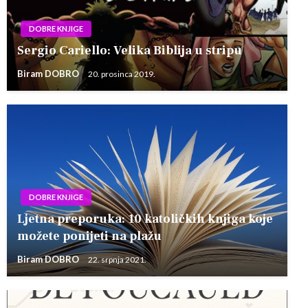
DOBRE KNJIGE
Sergio Cariello: Velika Biblija u stripu
Biram DOBRO
20. prosinca 2019.
DOBRE KNJIGE
Ljetna preporuka: 10 katoličkih knjiga koje
možete ponijeti na plažu
Biram DOBRO
22. srpnja 2021.