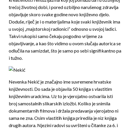
trećoj životnoj dobi, i pored ozbiljno narušenog zdravlja
objavljuje skoro svake godine novo književno djelo.
Doduše, riječ je i o materijalima koje svaki književnik ima
u svojoj „majstorskoj radionici“ odnosno u svojoj ladici.
Takvi rukopisi samo čekaju pogodno vrijeme za
objavljivanje, a kao što vidimo u ovom slučaju autorica se
odlučila na samizdat, što je samo po sebi signifikantno pa
i tužno.
Nevenka Nekić je značajno ime suvremene hrvatske
književnosti. Do sada je objavila 50 knjiga s vlastitim
književnim uradcima. Uz to je vjerojatno ostvarila isti
broj samostalnih slikarskih izložbi. Koliko je snimila
dokumentarnih filmova i držala predavanja vjerojatno ni
sama ne zna. Osim vlastitih knjiga priredila je niz knjiga
drugih autora. Njezini radovi su uvršteni u čitanke za 6. i