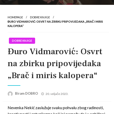
HOMEPAGE
DOBRE KNJIGE
ĐURO VIDMAROVIĆ: OSVRT NA ZBIRKU PRIPOVIJEDAKA „BRAČ I MIRIS
KALOPERA“
DOBRE KNJIGE
Đuro Vidmarović: Osvrt
na zbirku pripovijedaka
„Brač i miris kalopera“
Posted
Biram DOBRO
20. veljače 2023.
on
Nevenka Nekić zaslužuje svaku pohvalu zbog radinosti,
kreativnosti i entuzijazma koji joj pomažu da i u ozbiljnoj