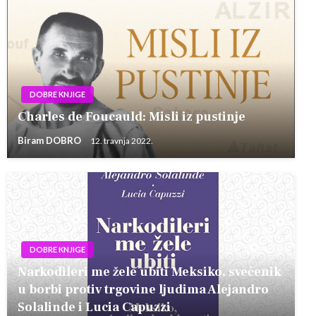
DOBRE KNJIGE
Charles de Foucauld: Misli iz pustinje
Biram DOBRO
12. travnja 2022.
DOBRE KNJIGE
Narkodileri me žele ubiti Meksiko, svećenik
u borbi protiv trgovine ljudima Alejandro
Solalinde i Lucia Capuzzi