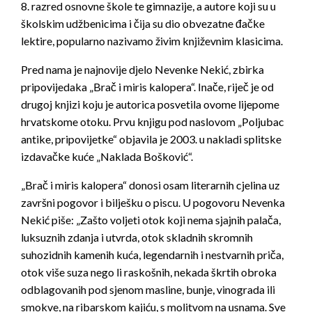
8. razred osnovne škole te gimnazije, a autore koji su u
školskim udžbenicima i čija su dio obvezatne đačke
lektire, popularno nazivamo živim književnim klasicima.
Pred nama je najnovije djelo Nevenke Nekić, zbirka
pripovijedaka „Brač i miris kalopera“. Inače, riječ je od
drugoj knjizi koju je autorica posvetila ovome lijepome
hrvatskome otoku. Prvu knjigu pod naslovom „Poljubac
antike, pripovijetke“ objavila je 2003. u nakladi splitske
izdavačke kuće „Naklada Bošković“.
„Brač i miris kalopera“ donosi osam literarnih cjelina uz
završni pogovor i bilješku o piscu. U pogovoru Nevenka
Nekić piše: „Zašto voljeti otok koji nema sjajnih palača,
luksuznih zdanja i utvrda, otok skladnih skromnih
suhozidnih kamenih kuća, legendarnih i nestvarnih priča,
otok više suza nego li raskošnih, nekada škrtih obroka
odblagovanih pod sjenom masline, bunje, vinograda ili
smokve, na ribarskom kajiću, s molitvom na usnama. Sve