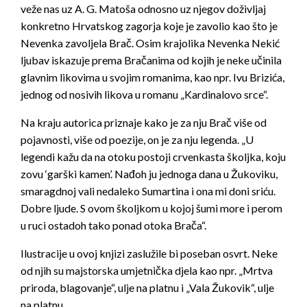
veže nas uz A. G. Matoša odnosno uz njegov doživljaj
konkretno Hrvatskog zagorja koje je zavolio kao što je
Nevenka zavoljela Brač. Osim krajolika Nevenka Nekić
ljubav iskazuje prema Bračanima od kojih je neke učinila
glavnim likovima u svojim romanima, kao npr. Ivu Brizića,
jednog od nosivih likova u romanu „Kardinalovo srce“.
Na kraju autorica priznaje kako je za nju Brač više od
pojavnosti, više od poezije, on je za nju legenda. „U
legendi kažu da na otoku postoji crvenkasta školjka, koju
zovu ‘garški kamen’. Nađoh ju jednoga dana u Žukoviku,
smaragdnoj vali nedaleko Sumartina i ona mi doni sriću.
Dobre ljude. S ovom školjkom u kojoj šumi more i perom
u ruci ostadoh tako ponad otoka Brača“.
Ilustracije u ovoj knjizi zaslužile bi poseban osvrt. Neke
od njih su majstorska umjetnička djela kao npr. „Mrtva
priroda, blagovanje“, ulje na platnu i „Vala Žukovik“, ulje
na platnu.