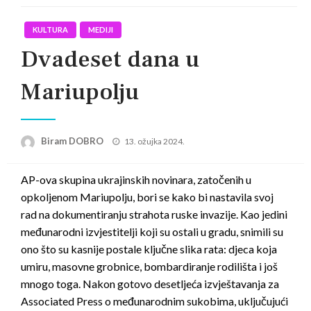
KULTURA
MEDIJI
Dvadeset dana u
Mariupolju
Posted
Biram DOBRO
13. ožujka 2024.
on
AP-ova skupina ukrajinskih novinara, zatočenih u
opkoljenom Mariupolju, bori se kako bi nastavila svoj
rad na dokumentiranju strahota ruske invazije. Kao jedini
međunarodni izvjestitelji koji su ostali u gradu, snimili su
ono što su kasnije postale ključne slika rata: djeca koja
umiru, masovne grobnice, bombardiranje rodilišta i još
mnogo toga. Nakon gotovo desetljeća izvještavanja za
Associated Press o međunarodnim sukobima, uključujući