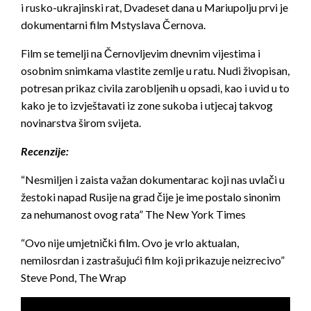
i rusko-ukrajinski rat, Dvadeset dana u Mariupolju prvi je
dokumentarni film Mstyslava Černova.
Film se temelji na Černovljevim dnevnim vijestima i
osobnim snimkama vlastite zemlje u ratu. Nudi živopisan,
potresan prikaz civila zarobljenih u opsadi, kao i uvid u to
kako je to izvještavati iz zone sukoba i utjecaj takvog
novinarstva širom svijeta.
Recenzije:
“Nesmiljen i zaista važan dokumentarac koji nas uvlači u
žestoki napad Rusije na grad čije je ime postalo sinonim
za nehumanost ovog rata” The New York Times
“Ovo nije umjetnički film. Ovo je vrlo aktualan,
nemilosrdan i zastrašujući film koji prikazuje neizrecivo”
Steve Pond, The Wrap