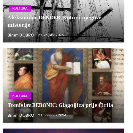
KULTURA
Aleksandar DENDER: Kotor i njegove
misterije
Biram DOBRO
23. veljače 2025.
KULTURA
Tomislav BERONIĆ: Glagoljica prije Ćirila
Biram DOBRO
21. prosinca 2024.