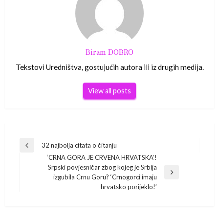
Biram DOBRO
Tekstovi Uredništva, gostujućih autora ili iz drugih medija.
View all posts
Navigacija
32 najbolja citata o čitanju
Previous
‘CRNA GORA JE CRVENA HRVATSKA’!
Post
objava
Srpski povjesničar zbog kojeg je Srbija
Next
izgubila Crnu Goru? ‘Crnogorci imaju
Post
hrvatsko porijeklo!’