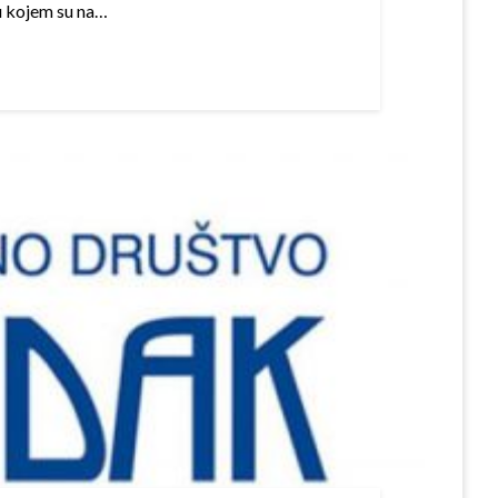
 u kojem su na…