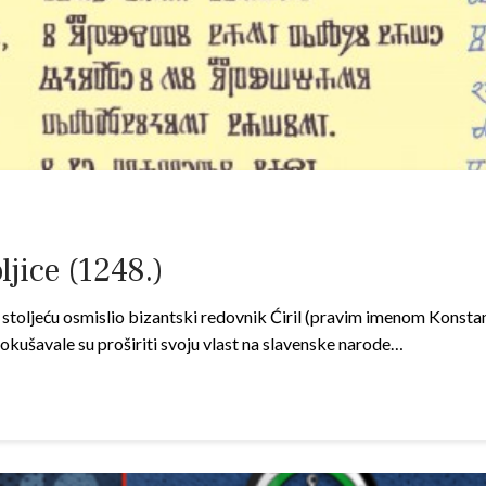
jice (1248.)
 stoljeću osmislio bizantski redovnik Ćiril (pravim imenom Konstant
– pokušavale su proširiti svoju vlast na slavenske narode…