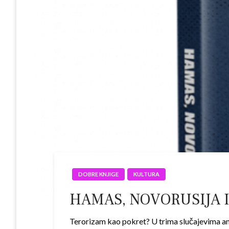
DOBRE KNJIGE
KULTURA
HAMAS, NOVORUSIJA I
Terorizam kao pokret? U trima slučajevima anal