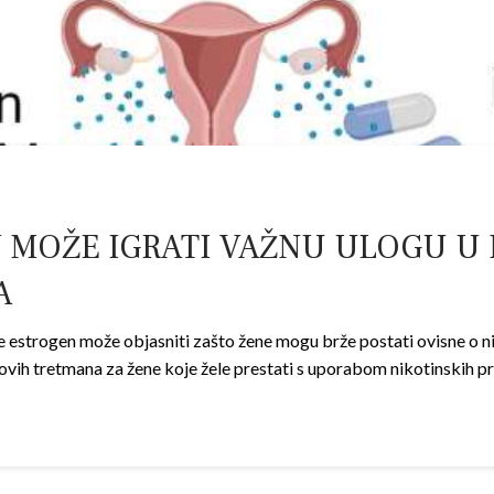
EN MOŽE IGRATI VAŽNU ULOGU U
A
estrogen može objasniti zašto žene mogu brže postati ovisne o nik
novih tretmana za žene koje žele prestati s uporabom nikotinskih 