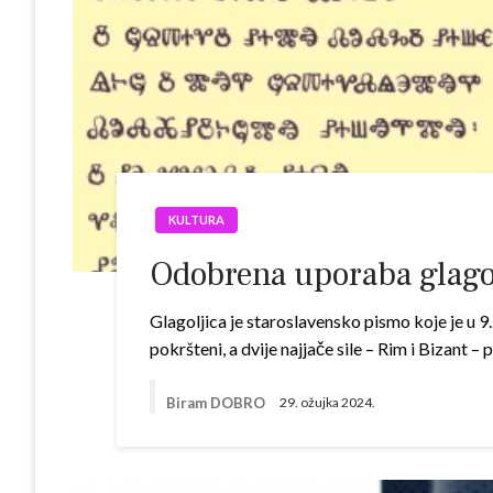
KULTURA
Odobrena uporaba glagol
Glagoljica je staroslavensko pismo koje je u 9.
pokršteni, a dvije najjače sile – Rim i Bizant 
Biram DOBRO
29. ožujka 2024.