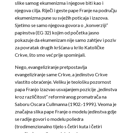
slike samog ekumenizma i njegove biti kao i
njegova cilja. Riječi i geste pape Franje na području
ekumenizma pune su svježih poticaja i izazova.
Sjetimo se samo njegova govora o „konverziji“
papinstva (EG 32) kojim od početka jasno
pokazuje da ekumenizam nije samo zahtjev i poziv
za povratak drugih kršćana u krilo Katoličke
Crkve, što smo već prije spominjali.
Nego, evangeliziranje pretpostavlja
evangeliziranje same Crkve, a jedinstvo Crkve
vlastito obraćenje. Veliku je teološku pozornost
papa Franjo izazvao usvajanjem pozicije „jedinstva
kroz različitost“ reformiranog promatrača na
Saboru Oscara Cullmanna (1902.-1999.). Veoma je
značajna slika pape Franje o modelu jedinstva gdje
se radije govori o modelu poliedra
(trodimenzionalno tijelo s četiri kuta i četiri