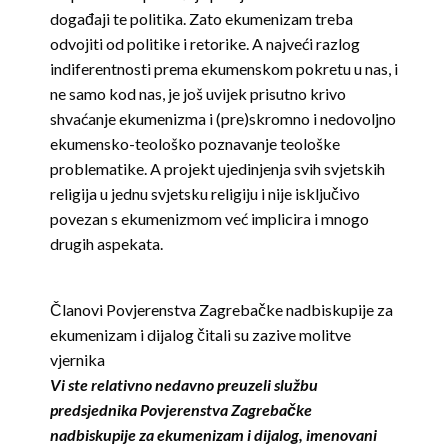
događaji te politika. Zato ekumenizam treba
odvojiti od politike i retorike. A najveći razlog
indiferentnosti prema ekumenskom pokretu u nas, i
ne samo kod nas, je još uvijek prisutno krivo
shvaćanje ekumenizma i (pre)skromno i nedovoljno
ekumensko-teološko poznavanje teološke
problematike. A projekt ujedinjenja svih svjetskih
religija u jednu svjetsku religiju i nije isključivo
povezan s ekumenizmom već implicira i mnogo
drugih aspekata.
Članovi Povjerenstva Zagrebačke nadbiskupije za
ekumenizam i dijalog čitali su zazive molitve
vjernika
Vi ste relativno nedavno preuzeli službu
predsjednika Povjerenstva Zagrebačke
nadbiskupije za ekumenizam i dijalog, imenovani