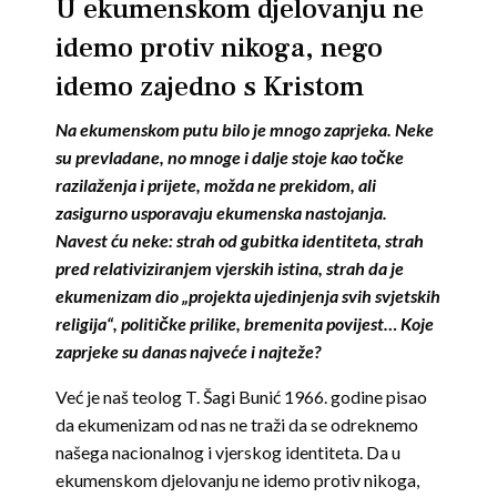
U ekumenskom djelovanju ne
idemo protiv nikoga, nego
idemo zajedno s Kristom
Na ekumenskom putu bilo je mnogo zaprjeka. Neke
su prevladane, no mnoge i dalje stoje kao točke
razilaženja i prijete, možda ne prekidom, ali
zasigurno usporavaju ekumenska nastojanja.
Navest ću neke: strah od gubitka identiteta, strah
pred relativiziranjem vjerskih istina, strah da je
ekumenizam dio „projekta ujedinjenja svih svjetskih
religija“, političke prilike, bremenita povijest… Koje
zaprjeke su danas najveće i najteže?
Već je naš teolog T. Šagi Bunić 1966. godine pisao
da ekumenizam od nas ne traži da se odreknemo
našega nacionalnog i vjerskog identiteta. Da u
ekumenskom djelovanju ne idemo protiv nikoga,