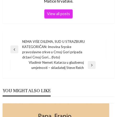
Matice hrvatske.
View all posts
Navigacija
NEMA VIŠE DILEMA, SUD U STRAZBURU
KATEGORIČAN: Imovina Srpske
Previous
objava
pravoslavne crkve u Crnoj Gori pripada
Post
državi Crnoj Gori… (foto)
Vladimir Nemet: Katarza u glazbenoj
Next
umjetnosti – skladatelj Steve Reich
Post
YOU MIGHT ALSO LIKE