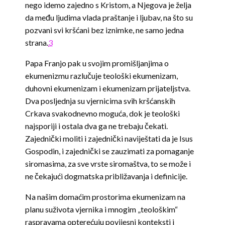
nego idemo zajedno s Kristom, a Njegova je želja
da među ljudima vlada praštanje i ljubav, na što su
pozvani svi kršćani bez iznimke, ne samo jedna
strana.
3
Papa Franjo pak u svojim promišljanjima o
ekumenizmu razlučuje teološki ekumenizam,
duhovni ekumenizam i ekumenizam prijateljstva.
Dva posljednja su vjernicima svih kršćanskih
Crkava svakodnevno moguća, dok je teološki
najsporiji i ostala dva ga ne trebaju čekati.
Zajednički moliti i zajednički naviještati da je Isus
Gospodin, i zajednički se zauzimati za pomaganje
siromasima, za sve vrste siromaštva, to se može i
ne čekajući dogmatska približavanja i definicije.
Na našim domaćim prostorima ekumenizam na
planu suživota vjernika i mnogim „teološkim“
raspravama opterećuju povijesni konteksti i