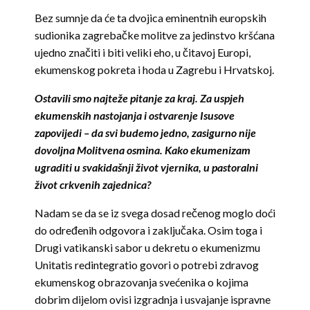
Bez sumnje da će ta dvojica eminentnih europskih
sudionika zagrebačke molitve za jedinstvo kršćana
ujedno značiti i biti veliki eho, u čitavoj Europi,
ekumenskog pokreta i hoda u Zagrebu i Hrvatskoj.
Ostavili smo najteže pitanje za kraj. Za uspjeh
ekumenskih nastojanja i ostvarenje Isusove
zapovijedi – da svi budemo jedno, zasigurno nije
dovoljna Molitvena osmina. Kako ekumenizam
ugraditi u svakidašnji život vjernika, u pastoralni
život crkvenih zajednica?
Nadam se da se iz svega dosad rečenog moglo doći
do određenih odgovora i zaključaka. Osim toga i
Drugi vatikanski sabor u dekretu o ekumenizmu
Unitatis redintegratio govori o potrebi zdravog
ekumenskog obrazovanja svećenika o kojima
dobrim dijelom ovisi izgradnja i usvajanje ispravne