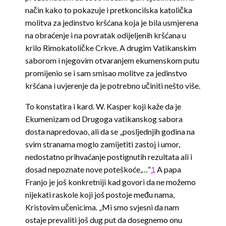
način kako to pokazuje i pretkoncilska katolička
molitva za jedinstvo kršćana koja je bila usmjerena
na obraćenje i na povratak odijeljenih kršćana u
krilo Rimokatoličke Crkve. A drugim Vatikanskim
saborom i njegovim otvaranjem ekumenskom putu
promijenio se i sam smisao molitve za jedinstvo
kršćana i uvjerenje da je potrebno učiniti nešto više.
To konstatira i kard. W. Kasper koji kaže da je
Ekumenizam od Drugoga vatikanskog sabora
dosta napredovao, ali da se „posljednjih godina na
svim stranama moglo zamijetiti zastoj i umor,
nedostatno prihvaćanje postignutih rezultata ali i
dosad nepoznate nove poteškoće,…“
1
A papa
Franjo je još konkretniji kad govori da ne možemo
nijekati raskole koji još postoje među nama,
Kristovim učenicima. „Mi smo svjesni da nam
ostaje prevaliti još dug put da dosegnemo onu