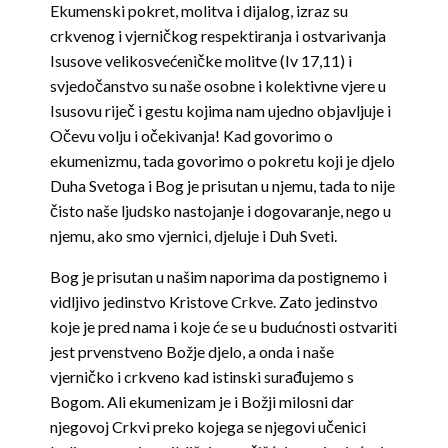
Ekumenski pokret, molitva i dijalog, izraz su
crkvenog i vjerničkog respektiranja i ostvarivanja
Isusove velikosvećeničke molitve (Iv 17,11) i
svjedočanstvo su naše osobne i kolektivne vjere u
Isusovu riječ i gestu kojima nam ujedno objavljuje i
Očevu volju i očekivanja! Kad govorimo o
ekumenizmu, tada govorimo o pokretu koji je djelo
Duha Svetoga i Bog je prisutan u njemu, tada to nije
čisto naše ljudsko nastojanje i dogovaranje, nego u
njemu, ako smo vjernici, djeluje i Duh Sveti.
Bog je prisutan u našim naporima da postignemo i
vidljivo jedinstvo Kristove Crkve. Zato jedinstvo
koje je pred nama i koje će se u budućnosti ostvariti
jest prvenstveno Božje djelo, a onda i naše
vjerničko i crkveno kad istinski surađujemo s
Bogom. Ali ekumenizam je i Božji milosni dar
njegovoj Crkvi preko kojega se njegovi učenici