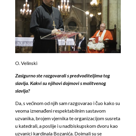
O. Velinski
Zasigurno ste razgovarali s predvoditeljima tog
slavlja. Kakvi su njihovi dojmovi s molitvenog
slavlja?
Da, s većinom od njih sam razgovarao i čuo kako su
veoma iznenađeni respektabilnim sastavom
uzvanika, brojem vjernika te organizacijom susreta
u katedrali, a poslije i u nadbiskupskom dvoru kao
uzvanici kardinala Bozanića. Doimali su se