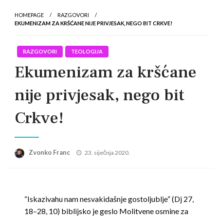
HOMEPAGE
RAZGOVORI
EKUMENIZAM ZA KRŠĆANE NIJE PRIVJESAK, NEGO BIT CRKVE!
RAZGOVORI
TEOLOGIJA
Ekumenizam za kršćane
nije privjesak, nego bit
Crkve!
Posted
Zvonko Franc
23. siječnja 2020.
on
“Iskazivahu nam nesvakidašnje gostoljublje” (Dj 27,
18–28, 10) biblijsko je geslo Molitvene osmine za