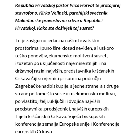
Republici Hrvatskoj pastor Ivica Horvat te protojerej
stavrofor o. Kirko Velinski, parohijski svećenik
Makedonske pravoslavne crkve u Republici
Hrvatskoj. Kako ste doživjeli taj susret?
To je zasigurno jedan na našim hrvatskim
prostorima i puno šire, dosad neviđen, a i uskoro
teško ponovljiv, ekumensko molitveni susret,
izuzetan po uključenosti najeminentnijih, i na
državnoj razini najviših, predstavnika kršćanskih
Crkava čiji su vjernici prisutni na području
Zagrebačke nadbiskupije, s jedne strane, a s druge
strane po tome što su se u tu ekumensku molitvu,
po vlastitoj želji, uključili i dvojica najviših
predstavnika, predsjednici, najviših europskih
Tijela kršćanskih Crkava: Vijeća biskupskih
konferencija zemalja Europske unije i Konferencije
europskih Crkava.