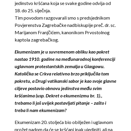
jedinstvo kršćana koja se svake godine odvija od
18. do 25. siječnja.
Tim povodom razgovarali smo s predsjednikom
Povjerenstva Zagrebačke nadbiskupije preč. dr. sc.
Marijanom Franjčićem, kanonikom Prvostolnog
kaptola zagrebačkog.
Ekumenizam je u suvremenom obliku kao pokret
nastao 1910. godine na međunarodnoj konferenciji
uglavnom protestantskih zemalja u Glasgowu.
Katolička se Crkva relativno brzo priključila tom
pokretu, a Drugi vatikanski sabor je kao svoje glavne
ciljeve postavio obnovu jedinstva među svim
kršćanima (usp. Dekret o ekumenizmu br. 1).,
trebamo li još uvijek postavljati pitanje – zašto i
treba li nam ekumenizam?
Ekumenizam 20. stoljeća bio obilježen i uglavnom
prožet nadom da će se kršćani ipak ujediniti, ali na