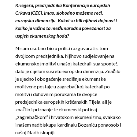
Kriegera, predsjednika Konferencije europskih
Crkava (CEC), imao, slobodno možemo reći,
europsku dimenziju. Kakvi su bili njihovi dojmovi i
koliko je važna ta međunarodna povezanost za
uspjeh ekumenskog hoda?
Nisam osobno bio u prilici razgovarati s tom
dvojicom predsjednika. Njihovo sudjelovanje na
ekumenskoj molitvi u našoj katedrali, sua sponte!,
dalo je cijelom susretu europsku dimenziju. Značilo
je ujedno i obogaćenje središnje ekumenske
molitvene postaje u zagrebačkoj katedrali po
molitvi i duhovnim porukama te dvojice
predsjednika europskih kršćanskih Tijela, ali je
značilo i priznanje te ekumenski poticaj
„zagrebačkom“ i hrvatskom ekumenizmu, svakako
i našem nadbiskupu kardinalu Bozaniću ponaosob i
našoj Nadbiskupiji.