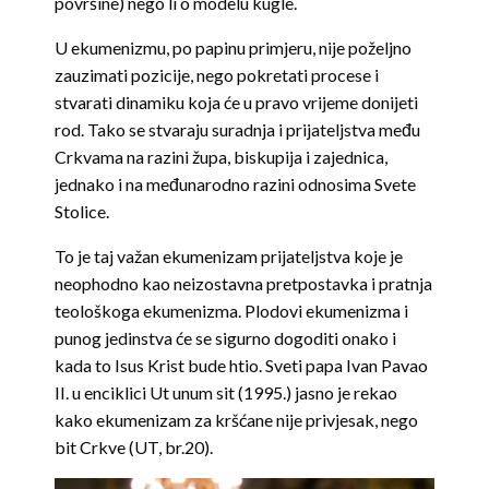
površine) nego li o modelu kugle.
U ekumenizmu, po papinu primjeru, nije poželjno
zauzimati pozicije, nego pokretati procese i
stvarati dinamiku koja će u pravo vrijeme donijeti
rod. Tako se stvaraju suradnja i prijateljstva među
Crkvama na razini župa, biskupija i zajednica,
jednako i na međunarodno razini odnosima Svete
Stolice.
To je taj važan ekumenizam prijateljstva koje je
neophodno kao neizostavna pretpostavka i pratnja
teološkoga ekumenizma. Plodovi ekumenizma i
punog jedinstva će se sigurno dogoditi onako i
kada to Isus Krist bude htio. Sveti papa Ivan Pavao
II. u enciklici Ut unum sit (1995.) jasno je rekao
kako ekumenizam za kršćane nije privjesak, nego
bit Crkve (UT, br.20).