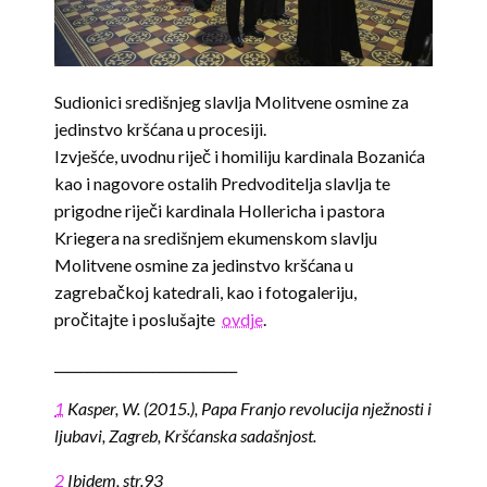
Sudionici središnjeg slavlja Molitvene osmine za
jedinstvo kršćana u procesiji.
Izvješće, uvodnu riječ i homiliju kardinala Bozanića
kao i nagovore ostalih Predvoditelja slavlja te
prigodne riječi kardinala Hollericha i pastora
Kriegera na središnjem ekumenskom slavlju
Molitvene osmine za jedinstvo kršćana u
zagrebačkoj katedrali, kao i fotogaleriju,
pročitajte i poslušajte
ovdje
.
____________________________
1
Kasper, W. (2015.), Papa Franjo revolucija nježnosti i
ljubavi, Zagreb, Kršćanska sadašnjost.
2
Ibidem, str.93