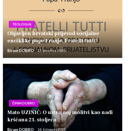
TEOLOGIJA
Objavljen hrvatski prijevod socijalne
enciklike pape Franje, Fratelli tutti!
Biram DOBRO
15. prosinca 2020.
ČINIM DOBRO
Mato UZINIĆ: O ustrajnoj molitvi kao nadi
kršćana 21. stoljeća
Biram DOBRO
18. listopada 2025.