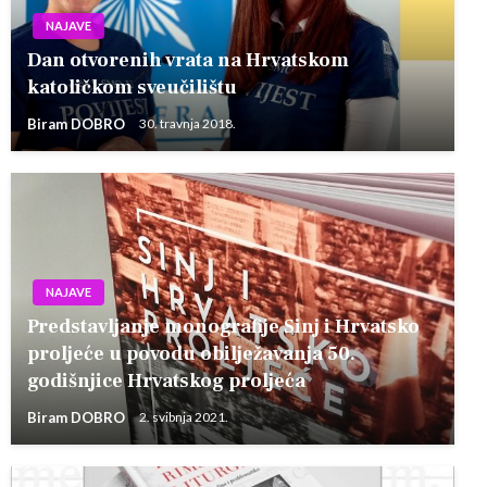
NAJAVE
Dan otvorenih vrata na Hrvatskom
katoličkom sveučilištu
Biram DOBRO
30. travnja 2018.
NAJAVE
Predstavljanje monografije Sinj i Hrvatsko
proljeće u povodu obilježavanja 50.
godišnjice Hrvatskog proljeća
Biram DOBRO
2. svibnja 2021.