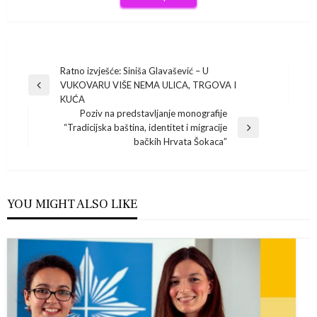
Navigacija
Ratno izvješće: Siniša Glavašević – U
VUKOVARU VIŠE NEMA ULICA, TRGOVA I
Previous
objava
KUĆA
Post
Poziv na predstavljanje monografije
“Tradicijska baština, identitet i migracije
Next
bačkih Hrvata Šokaca”
Post
YOU MIGHT ALSO LIKE