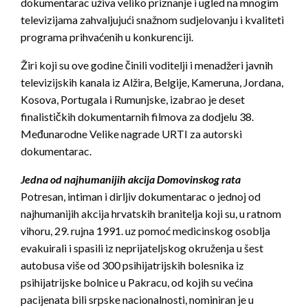
dokumentarac uživa veliko priznanje i ugled na mnogim
televizijama zahvaljujući snažnom sudjelovanju i kvaliteti
programa prihvaćenih u konkurenciji.
Žiri koji su ove godine činili voditelji i menadžeri javnih
televizijskih kanala iz Alžira, Belgije, Kameruna, Jordana,
Kosova, Portugala i Rumunjske, izabrao je deset
finalističkih dokumentarnih filmova za dodjelu 38.
Međunarodne Velike nagrade URTI za autorski
dokumentarac.
Jedna od najhumanijih akcija Domovinskog rata
Potresan, intiman i dirljiv dokumentarac o jednoj od
najhumanijih akcija hrvatskih branitelja koji su, u ratnom
vihoru, 29. rujna 1991. uz pomoć medicinskog osoblja
evakuirali i spasili iz neprijateljskog okruženja u šest
autobusa više od 300 psihijatrijskih bolesnika iz
psihijatrijske bolnice u Pakracu, od kojih su većina
pacijenata bili srpske nacionalnosti, nominiran je u