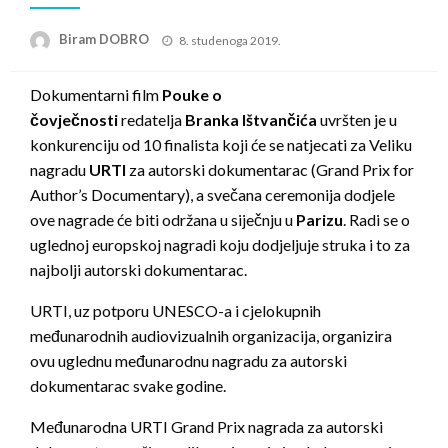
Posted
Biram DOBRO
8. studenoga 2019.
on
Dokumentarni film
Pouke o
čovječnosti
redatelja
Branka Ištvančića
uvršten je u
konkurenciju od 10 finalista koji će se natjecati za Veliku
nagradu
URTI
za autorski dokumentarac (Grand Prix for
Author’s Documentary), a svečana ceremonija dodjele
ove nagrade će biti održana u siječnju u
Parizu
. Radi se o
uglednoj europskoj nagradi koju dodjeljuje struka i to za
najbolji autorski dokumentarac.
URTI, uz potporu UNESCO-a i cjelokupnih
međunarodnih audiovizualnih organizacija, organizira
ovu uglednu međunarodnu nagradu za autorski
dokumentarac svake godine.
Međunarodna URTI Grand Prix nagrada za autorski