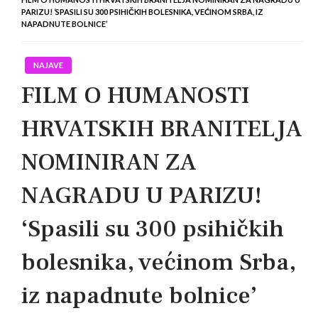
PARIZU! ‘SPASILI SU 300 PSIHIČKIH BOLESNIKA, VEĆINOM SRBA, IZ
NAPADNUTE BOLNICE’
NAJAVE
FILM O HUMANOSTI
HRVATSKIH BRANITELJA
NOMINIRAN ZA
NAGRADU U PARIZU!
‘Spasili su 300 psihičkih
bolesnika, većinom Srba,
iz napadnute bolnice’