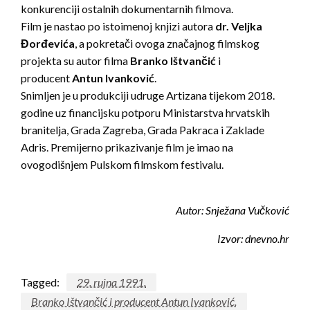
konkurenciji ostalnih dokumentarnih filmova.
Film je nastao po istoimenoj knjizi autora
dr. Veljka
Đorđevića
, a pokretači ovoga značajnog filmskog
projekta su autor filma
Branko Ištvančić
i
producent
Antun Ivanković
.
Snimljen je u produkciji udruge Artizana tijekom 2018.
godine uz financijsku potporu Ministarstva hrvatskih
branitelja, Grada Zagreba, Grada Pakraca i Zaklade
Adris. Premijerno prikazivanje film je imao na
ovogodišnjem Pulskom filmskom festivalu.
Autor: Snježana Vučković
Izvor: dnevno.hr
Tagged:
29. rujna 1991.
Branko Ištvančić i producent Antun Ivanković.