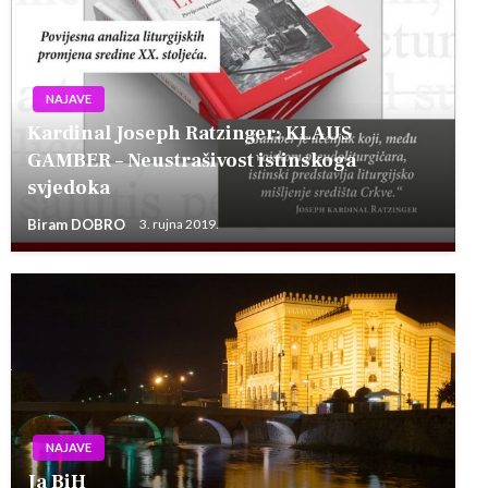
NAJAVE
Kardinal Joseph Ratzinger: KLAUS
GAMBER – Neustrašivost istinskoga
svjedoka
Biram DOBRO
3. rujna 2019.
NAJAVE
Ja BiH