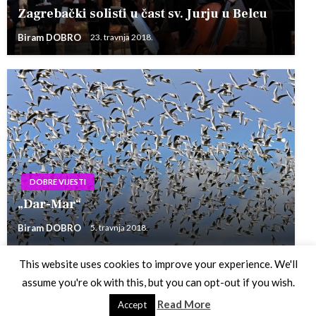
Zagrebački solisti u čast sv. Jurju u Belcu
Biram DOBRO
23. travnja 2018.
DOBRE VIJESTI
„Dar-Mar“
Biram DOBRO
5. travnja 2018.
This website uses cookies to improve your experience. We'll
assume you're ok with this, but you can opt-out if you wish.
Theme by Silk Themes
Read More
Accept