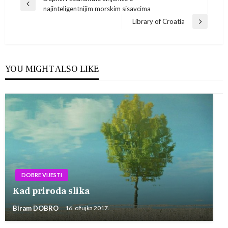
Navigacija
Previous
najinteligentnijim morskim sisavcima
Post
objava
Library of Croatia
Next
Post
YOU MIGHT ALSO LIKE
DOBRE VIJESTI
Kad priroda slika
Biram DOBRO
16. ožujka 2017.