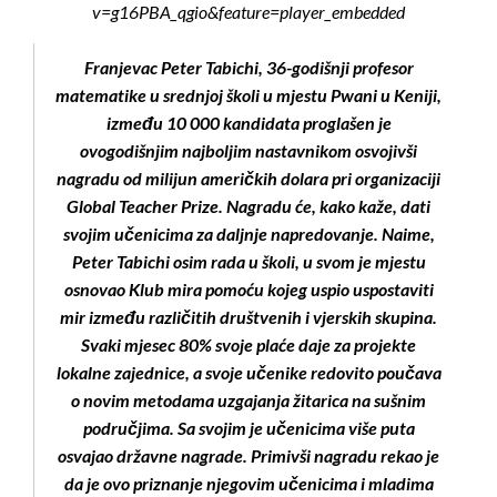
v=g16PBA_qgio&feature=player_embedded
Franjevac Peter Tabichi, 36-godišnji profesor
matematike u srednjoj školi u mjestu Pwani u Keniji,
između 10 000 kandidata proglašen je
ovogodišnjim najboljim nastavnikom osvojivši
nagradu od milijun američkih dolara pri organizaciji
Global Teacher Prize. Nagradu će, kako kaže, dati
svojim učenicima za daljnje napredovanje. Naime,
Peter Tabichi osim rada u školi, u svom je mjestu
osnovao Klub mira pomoću kojeg uspio uspostaviti
mir između različitih društvenih i vjerskih skupina.
Svaki mjesec 80% svoje plaće daje za projekte
lokalne zajednice, a svoje učenike redovito poučava
o novim metodama uzgajanja žitarica na sušnim
područjima. Sa svojim je učenicima više puta
osvajao državne nagrade. Primivši nagradu rekao je
da je ovo priznanje njegovim učenicima i mladima