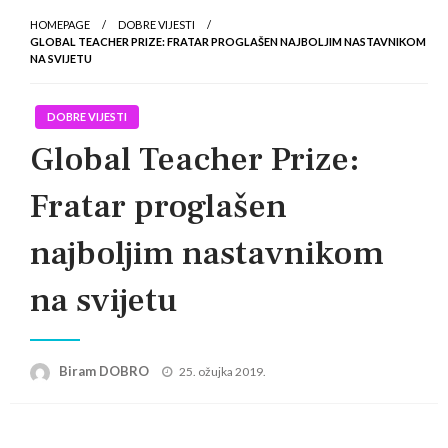
HOMEPAGE
DOBRE VIJESTI
GLOBAL TEACHER PRIZE: FRATAR PROGLAŠEN NAJBOLJIM NASTAVNIKOM
NA SVIJETU
DOBRE VIJESTI
Global Teacher Prize:
Fratar proglašen
najboljim nastavnikom
na svijetu
Posted
Biram DOBRO
25. ožujka 2019.
on