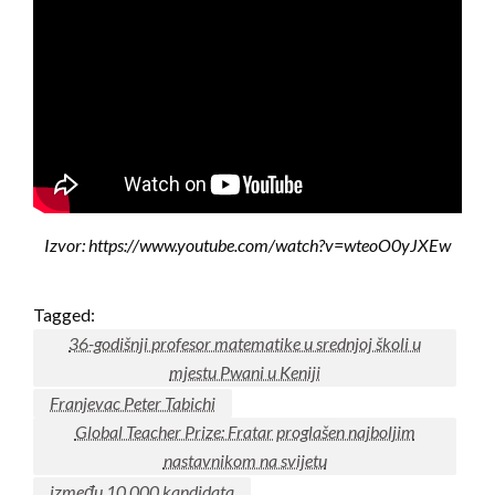
Izvor: https://www.youtube.com/watch?v=wteoO0yJXEw
Tagged:
36-godišnji profesor matematike u srednjoj školi u
mjestu Pwani u Keniji
Franjevac Peter Tabichi
Global Teacher Prize: Fratar proglašen najboljim
nastavnikom na svijetu
između 10 000 kandidata