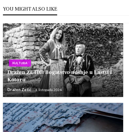
YOU MIGHT ALSO LIKE
KULTURA
Dražen ZETIĆ: Bogatstvo nošnje u Lastvi i
Kotoru
Dražen Zetić
1. listopada 2024.