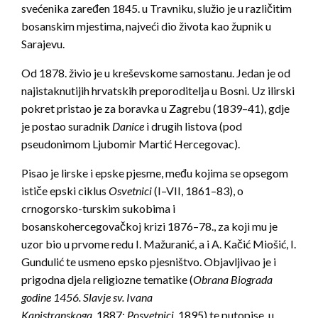
svećenika zaređen 1845. u Travniku, služio je u različitim
bosanskim mjestima, najveći dio života kao župnik u
Sarajevu.
Od 1878. živio je u kreševskome samostanu. Jedan je od
najistaknutijih hrvatskih preporoditelja u Bosni. Uz ilirski
pokret pristao je za boravka u Zagrebu (1839–41), gdje
je postao suradnik
Danice
i drugih listova (pod
pseudonimom Ljubomir Martić Hercegovac).
Pisao je lirske i epske pjesme, među kojima se opsegom
ističe epski ciklus
Osvetnici
(I–VII, 1861–83), o
crnogorsko-turskim sukobima i
bosanskohercegovačkoj krizi 1876–78., za koji mu je
uzor bio u prvome redu I. Mažuranić, a i A. Kačić Miošić, I.
Gundulić te usmeno epsko pjesništvo. Objavljivao je i
prigodna djela religiozne tematike (
Obrana Biograda
godine 1456. Slavje sv. Ivana
Kapistranskoga,
1887;
Posvetnici,
1895) te putopise, u