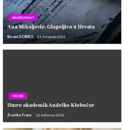
KNJIŽEVNOST
Ana Mihaljević: Glagoljica u Hrvata
Biram DOBRO
21. listopada 2023.
OSOBE
Umro akademik Anđelko Klobučar
Zvonko Franc
12. kolovoza 2016.