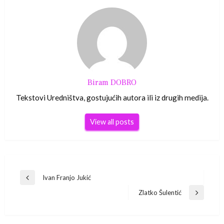
Biram DOBRO
Tekstovi Uredništva, gostujućih autora ili iz drugih medija.
View all posts
Navigacija
Ivan Franjo Jukić
Previous
Post
Zlatko Šulentić
objava
Next
Post