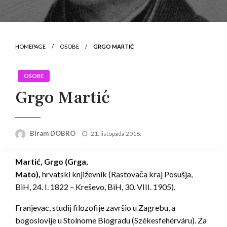
HOMEPAGE
OSOBE
GRGO MARTIĆ
OSOBE
Grgo Martić
Posted
Biram DOBRO
21. listopada 2018.
on
Martić, Grgo (Grga,
Mato),
hrvatski književnik (Rastovača kraj Posušja,
BiH, 24. I. 1822 – Kreševo, BiH, 30. VIII. 1905).
Franjevac, studij filozofije završio u Zagrebu, a
bogoslovije u Stolnome Biogradu (Székesfehérváru). Za