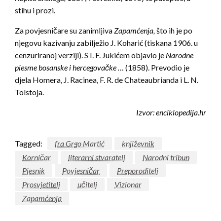
stihu i prozi.
Za povjesničare su zanimljiva
Zapamćenja,
što ih je po
njegovu kazivanju zabilježio J. Koharić (tiskana 1906. u
cenzuriranoj verziji). S I. F. Jukićem objavio je
Narodne
piesme bosanske i hercegovačke …
(1858). Prevodio je
djela Homera, J. Racinea, F. R. de Chateaubrianda i L. N.
Tolstoja.
Izvor: enciklopedija.hr
Tagged:
fra Grgo Martić
književnik
Korničar
literarni stvaratelj
Narodni tribun
Pjesnik
Povjesničar
Preporoditelj
Prosvjetitelj
učitelj
Vizionar
Zapamćenja