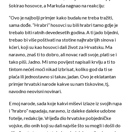
šokirao hosovce, a Markuša nagnao na reakciju:
“Ovo je najbolji primjer kako budalu ne treba tražiti,
sama dođe. ”Hrabri” hosovci su bili hrabri tamo gdje je
trebalo biti ratnih devedesetih godina. A ti jado bijedni,
trebao bi više poštivati na stotine najhrabrijih sinova i
kćeri, koji su kao hosovci dali život za Hrvatsku. Ma
naravno, znaš ti to dobro, ali novac radi svoje, plati se i
tako piši. Jadno. Mi smo povijest napisali krvlju a ti to
tintom nećeš moći nikad izbrisat, koliko god da ti se
plaća ili jednostavno si takav, jadan. Ovo je eklatantan
primjer hrvatski narode kakve su nam tiskovine, tj,
navodno neovisni novinari.
E moj narode, sada koje kakvi miševi izlaze iz svojih rupa
i ”hrabro” napadaju, naravno, iz daleke daleke udobne
fotelje, redakcije. Vrijeđa dio hrvatske pobjedničke
vojske, dio onih koji su dali najviše što su mogli i došli do