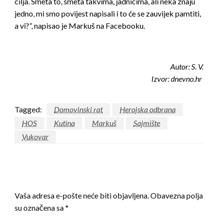
cilja. Smeta to, smeta takvima, jadnicima, ali neka znaju
jedno, mi smo povijest napisali i to će se zauvijek pamtiti,
a vi?”, napisao je Markuš na Facebooku.
Autor: S. V.
Izvor: dnevno.hr
Tagged:
Domovinski rat
Herojska odbrana
HOS
Kutina
Markuš
Sajmište
Vukovar
LEAVE A RESPONSE
Vaša adresa e-pošte neće biti objavljena.
Obavezna polja
su označena sa
*