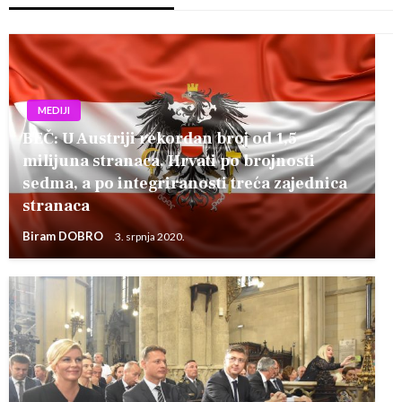
MEDIJI
BEČ: U Austriji rekordan broj od 1,5
milijuna stranaca, Hrvati po brojnosti
sedma, a po integriranosti treća zajednica
stranaca
Biram DOBRO
3. srpnja 2020.