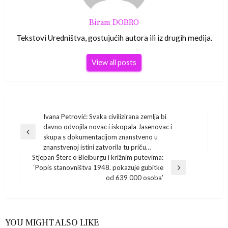
Biram DOBRO
Tekstovi Uredništva, gostujućih autora ili iz drugih medija.
View all posts
Navigacija
Ivana Petrović: Svaka civilizirana zemlja bi
davno odvojila novac i iskopala Jasenovac i
Previous
objava
skupa s dokumentacijom znanstveno u
Post
znanstvenoj istini zatvorila tu priču…
Stjepan Šterc o Bleiburgu i križnim putevima:
‘Popis stanovništva 1948. pokazuje gubitke
Next
od 639 000 osoba’
Post
YOU MIGHT ALSO LIKE