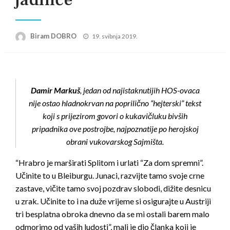
Posted
Biram DOBRO
19. svibnja 2019.
on
Damir Markuš
, jedan od najistaknutijih HOS-ovaca
nije ostao hladnokrvan na poprilično “hejterski” tekst
koji s prijezirom govori o kukavičluku bivših
pripadnika ove postrojbe, najpoznatije po herojskoj
obrani vukovarskog Sajmišta.
“Hrabro je marširati Splitom i urlati “Za dom spremni”.
Učinite to u Bleiburgu. Junaci, razvijte tamo svoje crne
zastave, vičite tamo svoj pozdrav slobodi, dižite desnicu
u zrak. Učinite to i na duže vrijeme si osigurajte u Austriji
tri besplatna obroka dnevno da se mi ostali barem malo
odmorimo od vaših ludosti”, mali je dio članka koji je