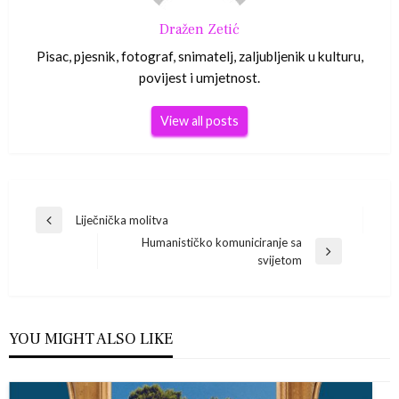
Dražen Zetić
Pisac, pjesnik, fotograf, snimatelj, zaljubljenik u kulturu,
povijest i umjetnost.
View all posts
Navigacija
Liječnička molitva
Previous
Humanističko komuniciranje sa
Post
objava
Next
svijetom
Post
YOU MIGHT ALSO LIKE