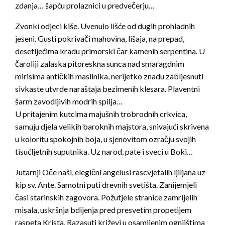
zdanja… šapću prolaznici u predvečerju…
Zvonki odjeci kiše. Uvenulo lišće od dugih prohladnih
jeseni. Gusti pokrivači mahovina, lišaja, na prepad,
desetljećima kradu primorski čar kamenih serpentina. U
čaroliji zalaska pitoreskna sunca nad smaragdnim
mirisima antičkih maslinika, nerijetko znadu zabljesnuti
sivkaste utvrde naraštaja bezimenih klesara. Plaventni
šarm zavodljivih modrih spilja…
U pritajenim kutcima majušnih trobrodnih crkvica,
samuju djela velikih baroknih majstora, snivajući skrivena
u koloritu spokojnih boja, u sjenovitom ozračju svojih
tisućljetnih suputnika. Uz narod, pate i sveci u Boki…
Jutarnji Oče naši, elegični angelusi rascvjetalih ljiljana uz
kip sv. Ante. Samotni puti drevnih svetišta. Zanijemjeli
časi starinskih zagovora. Požutjele stranice zamrijelih
misala, uskršnja bdijenja pred presvetim propetijem
raspeta Krista. Razasuti križevi u osamljenim ognjištima