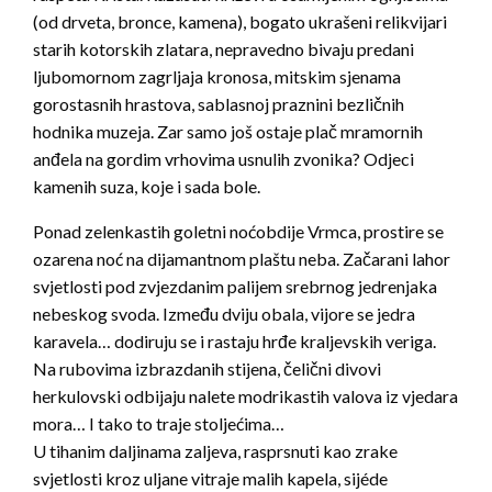
(od drveta, bronce, kamena), bogato ukrašeni relikvijari
starih kotorskih zlatara, nepravedno bivaju predani
ljubomornom zagrljaja kronosa, mitskim sjenama
gorostasnih hrastova, sablasnoj praznini bezličnih
hodnika muzeja. Zar samo još ostaje plač mramornih
anđela na gordim vrhovima usnulih zvonika? Odjeci
kamenih suza, koje i sada bole.
Ponad zelenkastih goletni noćobdije Vrmca, prostire se
ozarena noć na dijamantnom plaštu neba. Začarani lahor
svjetlosti pod zvjezdanim palijem srebrnog jedrenjaka
nebeskog svoda. Između dviju obala, vijore se jedra
karavela… dodiruju se i rastaju hrđe kraljevskih veriga.
Na rubovima izbrazdanih stijena, čelični divovi
herkulovski odbijaju nalete modrikastih valova iz vjedara
mora… I tako to traje stoljećima…
U tihanim daljinama zaljeva, rasprsnuti kao zrake
svjetlosti kroz uljane vitraje malih kapela, sijéde