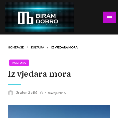
Skip
to
content
… jer BUDUĆNOST nema drugo IME!
Biram DOBRO
HOMEPAGE
KULTURA
IZ VJEDARA MORA
KULTURA
Iz vjedara mora
Posted
Dražen Zetić
5. travnja 2016.
on