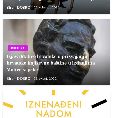
Biram DOBRO
31. kolovoza 2024.
KULTURA
Izjava Matice hrvatske o prisvajanju
hrvatske književne baštine u izdanjima
Matice srpske
Biram DOBRO
23. svibnja 2020.