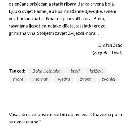
osjenčana prisjećanja starih ribara: Jarka crvena boja.
Ljupki cvijet kamelije u kosi mlađahne djevojke, svileni
vez baršuna na hridima tek procvalih zora. Boka,
rasanjana ljepotica, nejako dijete, taj slatki grozd
grimizna vina. Stoljetni zavjet Zvijezdi mora…
Dražen Zetić
(Zagreb – Tivat)
Tagged:
Boka Kotorska
brod
križevi
more
mornar
vjedra
zvona
zvonici
LEAVE A RESPONSE
Vaša adresa e-pošte neće biti objavljena.
Obavezna polja
su označena sa
*