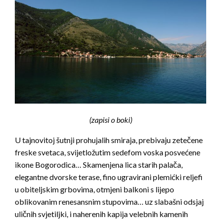
(zapisi o boki)
U tajnovitoj šutnji prohujalih smiraja, prebivaju zetečene
freske svetaca, svijetložutim sedefom voska posvećene
ikone Bogorodica… Skamenjena lica starih palača,
elegantne dvorske terase, fino ugravirani plemićki reljefi
u obiteljskim grbovima, otmjeni balkoni s lijepo
oblikovanim renesansnim stupovima… uz slabašni odsjaj
uličnih svjetiljki, i naherenih kapija velebnih kamenih