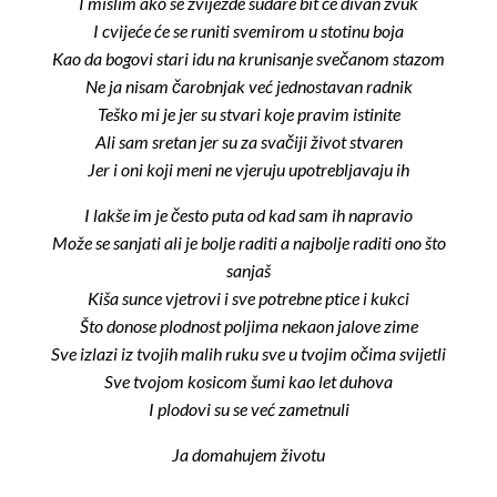
I mislim ako se zvijezde sudare bit će divan zvuk
I cvijeće će se runiti svemirom u stotinu boja
Kao da bogovi stari idu na krunisanje svečanom stazom
Ne ja nisam čarobnjak već jednostavan radnik
Teško mi je jer su stvari koje pravim istinite
Ali sam sretan jer su za svačiji život stvaren
Jer i oni koji meni ne vjeruju upotrebljavaju ih
I lakše im je često puta od kad sam ih napravio
Može se sanjati ali je bolje raditi a najbolje raditi ono što
sanjaš
Kiša sunce vjetrovi i sve potrebne ptice i kukci
Što donose plodnost poljima nekaon jalove zime
Sve izlazi iz tvojih malih ruku sve u tvojim očima svijetli
Sve tvojom kosicom šumi kao let duhova
I plodovi su se već zametnuli
Ja domahujem životu