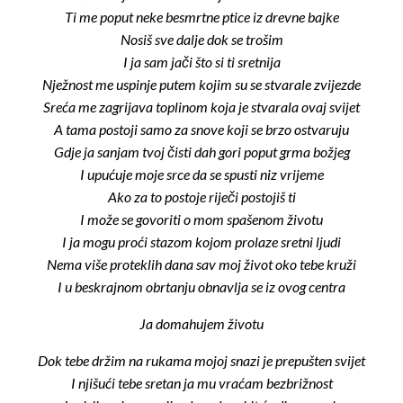
Ti me poput neke besmrtne ptice iz drevne bajke
Nosiš sve dalje dok se trošim
I ja sam jači što si ti sretnija
Nježnost me uspinje putem kojim su se stvarale zvijezde
Sreća me zagrijava toplinom koja je stvarala ovaj svijet
A tama postoji samo za snove koji se brzo ostvaruju
Gdje ja sanjam tvoj čisti dah gori poput grma božjeg
I upućuje moje srce da se spusti niz vrijeme
Ako za to postoje riječi postojiš ti
I može se govoriti o mom spašenom životu
I ja mogu proći stazom kojom prolaze sretni ljudi
Nema više proteklih dana sav moj život oko tebe kruži
I u beskrajnom obrtanju obnavlja se iz ovog centra
Ja domahujem životu
Dok tebe držim na rukama mojoj snazi je prepušten svijet
I njišući tebe sretan ja mu vraćam bezbrižnost