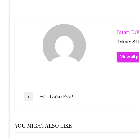
Biram D
Tekstovi Ur
View all 
Navigacija
Jesi li ti zaista Krist?
Previous
Post
objava
YOU MIGHT ALSO LIKE