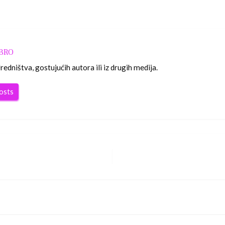
OBRO
edništva, gostujućih autora ili iz drugih medija.
posts