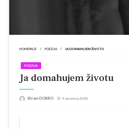
HOMEPAGE
POEZIJA
JA DOMAHUJEM ŽIVOTU
POEZIJA
Ja domahujem životu
Posted
Biram DOBRO
9. prosinca 2018.
on