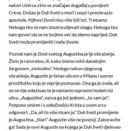
nakon Uskrsa zbio se značajan događaj u povijesti
Crkve. Došao je Duh Sveti u moći i snazi i preobrazio
apostole. Njihovi životi nisu više bili isti. Trebamo
Nekoga tko će nam iznutra ulijevati snagu. Nekoga tko
nam govori da se ne bojimo već da idemo naprijed. Duh
Sveti može promijeniti i naše živote.
Poznat nam je život svetog Augustina prije obraćenja.
Živio je razvratno, ili, kako bismo rekli današnjim
žargonom „slobodno“. Nedugo nakon njegovog
obraćenja, Augustin je šetao ulicom u Milanu i susreo
prostitutku koju je otprije poznavao. Ona ga je zvala, ali
on se nije odazivao te je nastavio uspravno hodati niz
ulicu. „Augustine“, zazva ga još jednom, „to sam ja!“.
Potpuno smiren i s odlučnošću Krista u svom srcu
odgovori: „Da, ali to više nisam ja.“ Duh Sveti promijenio
je Augustina. „Stari“ Augustin više ne postoji. Zaboravite
ga! Sada je novi Augustin na kojega je Duh Sveti djelovao