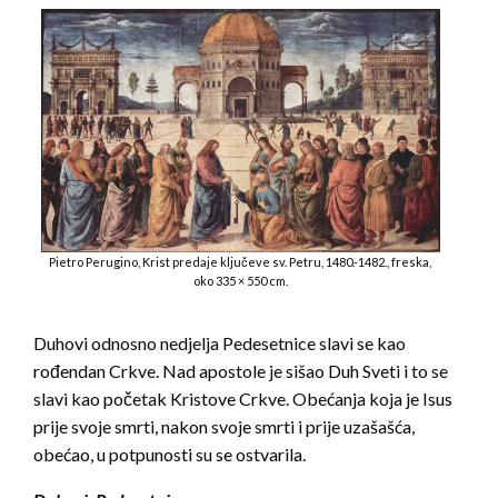
Pietro Perugino, Krist predaje ključeve sv. Petru, 1480.-1482., freska,
oko 335 × 550 cm.
Duhovi odnosno nedjelja Pedesetnice slavi se kao
rođendan Crkve. Nad apostole je sišao Duh Sveti i to se
slavi kao početak Kristove Crkve. Obećanja koja je Isus
prije svoje smrti, nakon svoje smrti i prije uzašašća,
obećao, u potpunosti su se ostvarila.