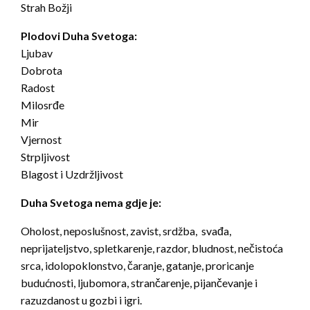
Strah Božji
Plodovi Duha Svetoga:
Ljubav
Dobrota
Radost
Milosrđe
Mir
Vjernost
Strpljivost
Blagost i Uzdržljivost
Duha Svetoga nema gdje je:
Oholost, neposlušnost, zavist, srdžba, svađa,
neprijateljstvo, spletkarenje, razdor, bludnost, nečistoća
srca, idolopoklonstvo, čaranje, gatanje, proricanje
budućnosti, ljubomora, strančarenje, pijančevanje i
razuzdanost u gozbi i igri.