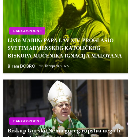
DAN GOSPODNJI
Livio MARIN: PAPA LAV XIV. PROGLASIO
SVETIM ARMENSKOG KATOLIČKOG
BISKUPA MUČENIKA IGNACIJA MALOYANA
Biram DOBRO
23. listopada 2025.
DAN GOSPODNJI
Biskup Gorski: Nema goreg ropstva nego li