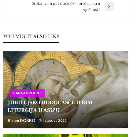
Sretan vam put s belečkih brežuljaka u
Post
objava
Next
vječnost!
Post
YOU MIGHT ALSO LIKE
DAN GOSPODNJI
JUBILEJSKO HODOČAŠĆE U RIM –
LITURGIJA U ASIZU
Biram DOBRO
7. listopada 2025.