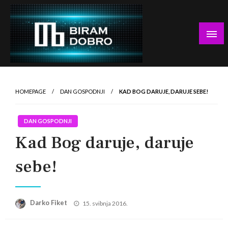
Skip
to
content
… jer BUDUĆNOST nema drugo IME!
Biram DOBRO
HOMEPAGE
DAN GOSPODNJI
KAD BOG DARUJE, DARUJE SEBE!
DAN GOSPODNJI
Kad Bog daruje, daruje
sebe!
Posted
Darko Fiket
15. svibnja 2016.
on