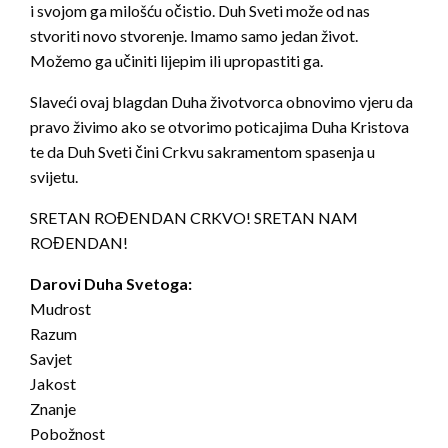
i svojom ga milošću očistio. Duh Sveti može od nas
stvoriti novo stvorenje. Imamo samo jedan život.
Možemo ga učiniti lijepim ili upropastiti ga.
Slaveći ovaj blagdan Duha životvorca obnovimo vjeru da
pravo živimo ako se otvorimo poticajima Duha Kristova
te da Duh Sveti čini Crkvu sakramentom spasenja u
svijetu.
SRETAN ROĐENDAN CRKVO! SRETAN NAM
ROĐENDAN!
Darovi Duha Svetoga:
Mudrost
Razum
Savjet
Jakost
Znanje
Pobožnost