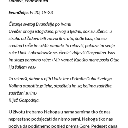
Duhovi, Pedesetnica
Evanđelje:
Iv 20, 19-23
Čitanje svetog Evanđelja po Ivanu
Uvečer onoga istog dana, prvog u tjednu, dok su učenici u
strahu od Židova bili zatvorili vrata, dođe Isus, stane u
sredinu i reče im: »Mir vama!« To rekavši, pokaza im svoje
ruke i bok. I obradovaše se učenici vidjevši Gospodina. Isus
im stoga ponovno reče: »Mir vama! Kao što mene posla Otac
i ja šaljem vas.«
To rekavši, dahne u njih i kaže im: »Primite Duha Svetoga.
Kojima otpustite grijehe, otpuštaju im se; kojima zadržite,
zadržani su im.«
Riječ Gospodnja.
U životu trebamo Nekoga u nama samima tko će nas
neprestano podsjećati da nismo sami, Nekoga tko nas
poziva da podignemo pogled prema Gore. Pedeset dana