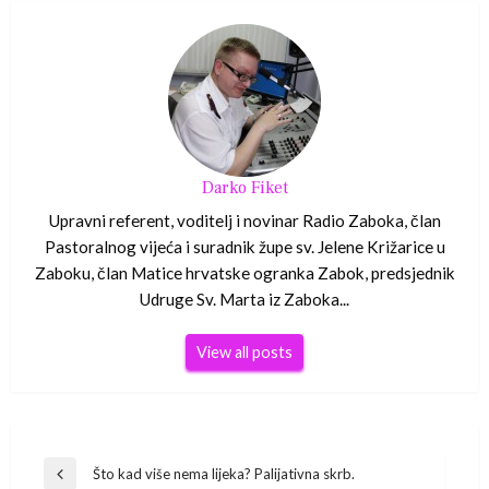
Darko Fiket
Upravni referent, voditelj i novinar Radio Zaboka, član
Pastoralnog vijeća i suradnik župe sv. Jelene Križarice u
Zaboku, član Matice hrvatske ogranka Zabok, predsjednik
Udruge Sv. Marta iz Zaboka...
View all posts
Navigacija
Što kad više nema lijeka? Palijativna skrb.
Previous