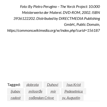
Foto: By Pietro Perugino – The Yorck Project: 10.000
Meisterwerke der Malerei. DVD-ROM, 2002. ISBN
3936122202. Distributed by DIRECTMEDIA Publishing
GmbH., Public Domain,
https://commons.wikimedia.org/w/index.php?curid=156187
Tagged:
dobrota
Duhovi
Isus Krist
ljubav
milosrđe
mir
Pedesetnica
radost
rođendan Crkve
sv. Augustin