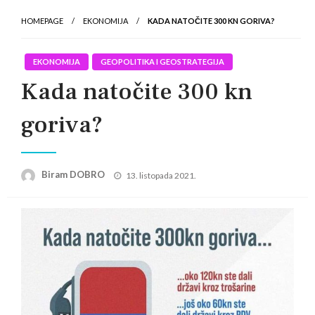
HOMEPAGE
EKONOMIJA
KADA NATOČITE 300 KN GORIVA?
EKONOMIJA
GEOPOLITIKA I GEOSTRATEGIJA
Kada natočite 300 kn
goriva?
Posted
Biram DOBRO
13. listopada 2021.
on