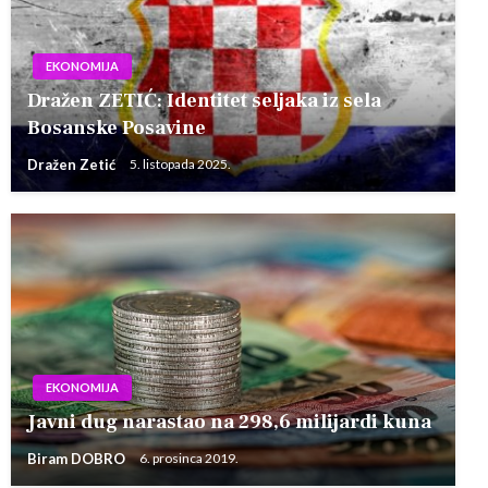
EKONOMIJA
Dražen ZETIĆ: Identitet seljaka iz sela
Bosanske Posavine
Dražen Zetić
5. listopada 2025.
EKONOMIJA
Javni dug narastao na 298,6 milijardi kuna
Biram DOBRO
6. prosinca 2019.