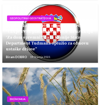
GEOPOLITIKA I GEOSTRATEGIJA
Bivši diplomat otkriva nepoznate detalje:
“CIA je 1991. plaćala HOS i HOP da uzvikuju
‘Za dom spremni!‘ da bi kasnije State
Department Tuđmana optužio za obnovu
ustaške države”
Biram DOBRO
19. travnja 2022.
EKONOMIJA