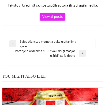
Tekstovi Uredništva, gostujućih autora ili iz drugih medija.
View all posts
Navigacija
Svjedočanstvo vjernoga puka u pitanjima
Previous
vjere
Post
objava
Porfirije o ordenima SPC: Svaki drugi mafijaš
Next
u Srbiji ga je dobio
Post
YOU MIGHT ALSO LIKE