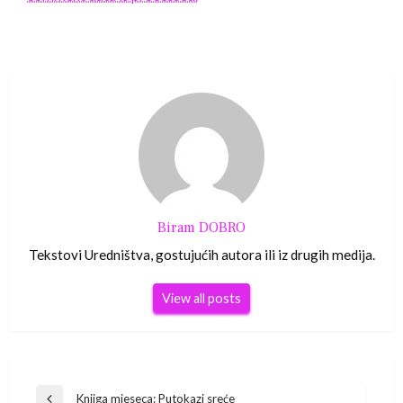
Biram DOBRO
Tekstovi Uredništva, gostujućih autora ili iz drugih medija.
View all posts
Navigacija
Knjiga mjeseca: Putokazi sreće