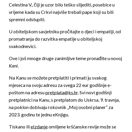
Celestina V., čiji je uzor bilo teško slijediti, posebice u
vrijeme kada su Crkvi najviše trebali pape koji su bili
spremni odstupiti.
U obiteljskom savjetniku pročitajte o djeci i empatiji, od
promatranja do razvitka empatije u obiteljskoj
svakodnevici.
Ove i još mnoge druge zanimljive teme pronađite u novoj
Kani
.
Na Kanu se možete pretplatiti i primati ju svakog
mjeseca na svoju adresu za svega 22 eur godišnje e-
poštom na adresu
pretplata@ks.hr
. Svi novi godišnji
pretplatnici na Kanu, s pretplatom do Uskrsa, 9. travnja,
na poklon dobivaju rokovnik „Moj osobni planer“ za
2023. godinu te jednu eKnjigu.
Tiskano ili
eIzdanje
omiljene kršćanske revije može se