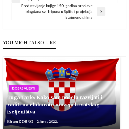
Previous
Predstavljanje knjige 150. godina proslave
Post
objava
blagdana sv. Tripuna u Splitu i projekcija
Next
istoimenog filma
Post
YOU MIGHT ALSO LIKE
DOBRE VIJESTI
Tuga Tarle: Kako sam počela razvijati i
raditi na elaboratu muzeja hrvatskog
iseljeništva
Biram DOBRO
2. lipnja 2022.