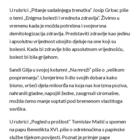
U rubrici „Pitanje sadašnjega trenutka“ Josip Grbac piše
o temi „Enigma bolesti i vrednota zdravlja“. Živimo u
vremenu kada je možda potrebna i svojevrsna
demitologizacija zdravlja. Predstaviti zdravlje kao jedinu
i apsolutnu vrijednost ubojito djeluje na one koji su
bolesni. Kada bi zdravlje bilo apsolutnom vrijednošću,
bolest bi bila grijehom.
Sandi Gilja u svojoj kolumni „Na mreži“ piše o „velikom
pospremanju“. Usmjerimo li dio svojih dobara kako
bismo, vršeći djela milosrđa na koja nas korizma poziva,
nahranili gladne, napojili žedne, zaogrnuli siromašne,
možda ćemo manje soptati pod bremenom vlastitoga
suviška.
U rubrici „Pogled u prošlost“ Tomislav Matić u spomen
na papu Benedikta XVI. piše o odreknućima s papinske
službe tijekom povijesti. Poznat je primjer pape