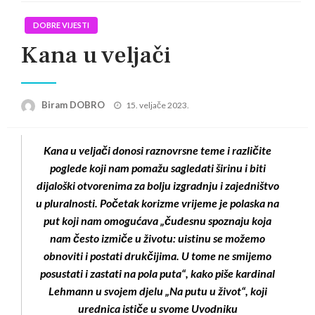
DOBRE VIJESTI
Kana u veljači
Posted
Biram DOBRO
15. veljače 2023.
on
Kana u veljači donosi raznovrsne teme i različite
poglede koji nam pomažu sagledati širinu i biti
dijaloški otvorenima za bolju izgradnju i zajedništvo
u pluralnosti. Početak korizme vrijeme je polaska na
put koji nam omogućava „čudesnu spoznaju koja
nam često izmiče u životu: uistinu se možemo
obnoviti i postati drukčijima. U tome ne smijemo
posustati i zastati na pola puta“, kako piše kardinal
Lehmann u svojem djelu „Na putu u život“, koji
urednica ističe u svome Uvodniku