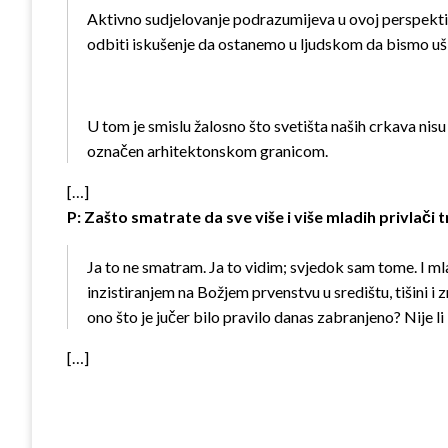
Aktivno sudjelovanje podrazumijeva u ovoj perspekti
odbiti iskušenje da ostanemo u ljudskom da bismo uš
U tom je smislu žalosno što svetišta naših crkava nisu
označen arhitektonskom granicom.
[…]
P: Zašto smatrate da sve više i više mladih privlači 
Ja to ne smatram. Ja to vidim; svjedok sam tome. I ml
inzistiranjem na Božjem prvenstvu u središtu, tišini i
ono što je jučer bilo pravilo danas zabranjeno? Nije l
[…]