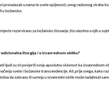
vi pronalazak u nama te svete opijenosti, onog radosnog straha 
li u božansko.
 mjesto rezervirano za božansko štovanje, što ulazimo u njih u svjet
tradicionalna liturgija / u izvanrednom obliku?
adi ljudi su mi povjerili svoju apsolutnu sklonost ka izvanrednom 
 značenju svete i božanske transcendencije. Ali, prije svega, kako ra
i istina da zabranu ili sumnju u izvanredni oblik može nadahnuti sa