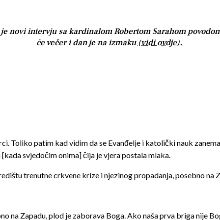
 je novi intervju sa kardinalom Robertom Sarahom povodom
će večer i dan je na izmaku
(vidi ovdje).
ci. Toliko patim kad vidim da se Evanđelje i katolički nauk zanemar
[kada svjedočim onima] čija je vjera postala mlaka.
u središtu trenutne crkvene krize i njezinog propadanja, posebno na 
no na Zapadu, plod je zaborava Boga. Ako naša prva briga nije Bog,