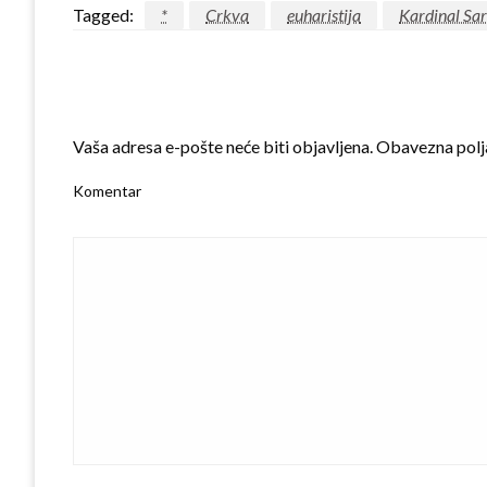
Tagged:
*
Crkva
euharistija
Kardinal Sa
LEAVE A RESPONSE
Vaša adresa e-pošte neće biti objavljena.
Obavezna polj
Komentar