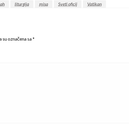
rah
liturgija
misa
Sveti oficij
Vatikan
a su označena sa
*