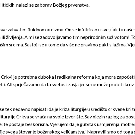
olitičkih, nalazi se zaborav Božjeg prvenstva.
ve zahvatio: fluidnom ateizmu. On se infiltrirao u sve, čak i u naše 
ili življenja. A mi se zadovoljavamo tim neprirodnim suživotom! To 
šim srcima. Sastoji se u tome da više ne pravimo pakt s lažima. Vjer
a, Crkvi je potrebna duboka i radikalna reforma koja mora započe
sebi. Ali sprječavamo da ta svetost zasja jer se ne može probiti kroz
e tek nedavno napisati da je kriza liturgije u središtu crkvene krize
liturgije Crkva se vraća na svoje izvorište. Sav njezin razlog za po
šte; te postaje beskorisna. Vjerujem da je gubitak usmjerenja, motr
 prije svega štovanje božanskog veličanstva.” Napravili smo od toga 