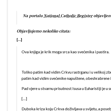
Na portalu
National Catholic Register
objavljen
Objavljujemo nekoliko citata:
[…]
Ova knjiga je krik moga srca kao svećenika i pastira.
Toliko patim kad vidim Crkvu rastrganu i u velikoj zbr
patim kad vidim svećenike napuštene, obeshrabrene i 
Pad vjere u stvarnu prisutnost Isusa u Euharistiji je 
[…]
Duboka kriza koju Crkva doživljava u svijetu, a poseb