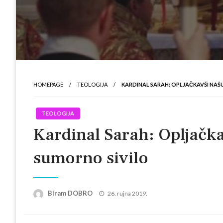
HOMEPAGE
TEOLOGIJA
KARDINAL SARAH: OPLJAČKAVŠI NAŠU 
TEOLOGIJA
Kardinal Sarah: Opljačkav
sumorno sivilo
Posted
Biram DOBRO
26. rujna 2019.
on