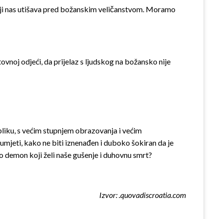
koji nas utišava pred božanskim veličanstvom. Moramo
ovnoj odjeći, da prijelaz s ljudskog na božansko nije
obliku, s većim stupnjem obrazovanja i većim
zumjeti, kako ne biti iznenađen i duboko šokiran da je
mo demon koji želi naše gušenje i duhovnu smrt?
Izvor: .quovadiscroatia.com