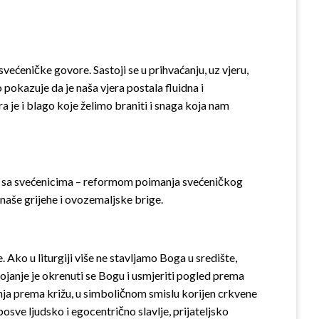
svećeničke govore. Sastoji se u prihvaćanju, uz vjeru,
pokazuje da je naša vjera postala fluidna i
a je i blago koje želimo braniti i snaga koja nam
ti sa svećenicima – reformom poimanja svećeničkog
 naše grijehe i ovozemaljske brige.
. Ako u liturgiji više ne stavljamo Boga u središte,
stojanje je okrenuti se Bogu i usmjeriti pogled prema
enja prema križu, u simboličnom smislu korijen crkvene
posve ljudsko i egocentrično slavlje, prijateljsko