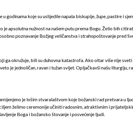
e u godinama koje su uslijedile napala biskupije, župe, pastire i sje
k, to je apsolutna nužnost na našem putu prema Bogu. Želio bih citi
da osobno poznavanje Božjeg veličanstva i strahopoštovanje pred Sve
koji ga okružuje, bili su duhovna katastrofa. Ako oltar više nije sv
to je jednoličan, ravan i tužan svijet. Opljačkavši našu liturgiju, ra
amijenjeno je lošim stvaralaštvom koje božanski rad pretvara u ljud
 ciljem želimo ceremonije učiniti radosnim, atraktivnim i prijateljs
lavljenje Boga i božansko štovanje i posvećenje ljudi.