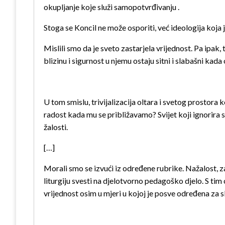
okupljanje koje služi samopotvrđivanju .
Stoga se Koncil ne može osporiti, već ideologija koja j
Mislili smo da je sveto zastarjela vrijednost. Pa ipa
blizinu i sigurnost u njemu ostaju sitni i slabašni ka
U tom smislu, trivijalizacija oltara i svetog prostora 
radost kada mu se približavamo? Svijet koji ignorira sve
žalosti.
[…]
Morali smo se izvući iz određene rubrike. Nažalost, z
liturgiju svesti na djelotvorno pedagoško djelo. S tim
vrijednost osim u mjeri u kojoj je posve određena za s