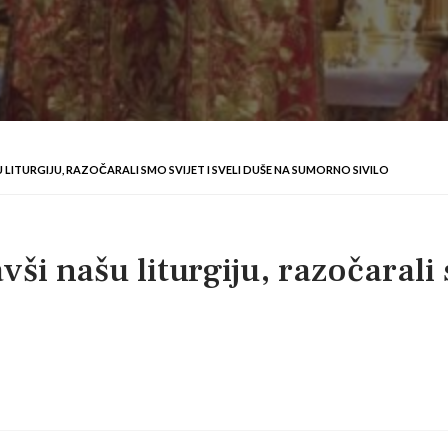
LITURGIJU, RAZOČARALI SMO SVIJET I SVELI DUŠE NA SUMORNO SIVILO
ši našu liturgiju, razočarali 