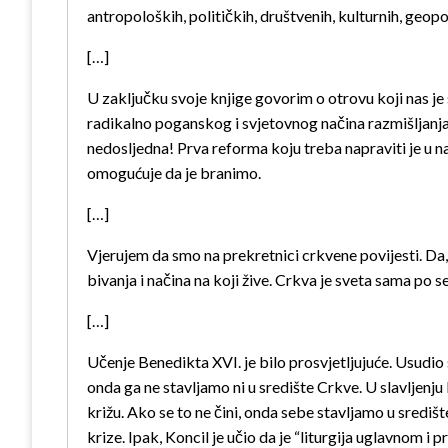
antropoloških, političkih, društvenih, kulturnih, geop
[…]
U zaključku svoje knjige govorim o otrovu koji nas je s
radikalno poganskog i svjetovnog načina razmišljanja 
nedosljedna! Prva reforma koju treba napraviti je u na
omogućuje da je branimo.
[…]
Vjerujem da smo na prekretnici crkvene povijesti. D
bivanja i načina na koji žive. Crkva je sveta sama po 
[…]
Učenje Benedikta XVI. je bilo prosvjetljujuće. Usudio s
onda ga ne stavljamo ni u središte Crkve. U slavljenju 
križu. Ako se to ne čini, onda sebe stavljamo u sredi
krize. Ipak, Koncil je učio da je “liturgija uglavnom i