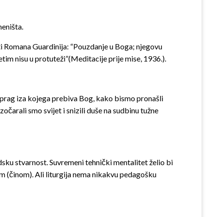
meništa.
rati Romana Guardinija: “Pouzdanje u Boga; njegovu
tim nisu u protuteži”(Meditacije prije mise, 1936.).
eti prag iza kojega prebiva Bog, kako bismo pronašli
zočarali smo svijet i snizili duše na sudbinu tužne
sku stvarnost. Suvremeni tehnički mentalitet želio bi
kim (činom). Ali liturgija nema nikakvu pedagošku