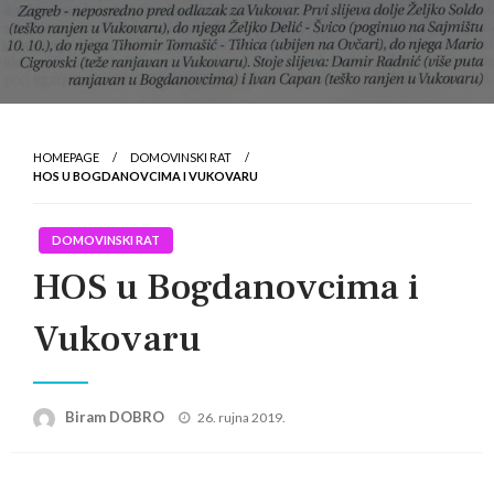
HOMEPAGE
DOMOVINSKI RAT
HOS U BOGDANOVCIMA I VUKOVARU
DOMOVINSKI RAT
HOS u Bogdanovcima i
Vukovaru
Posted
Biram DOBRO
26. rujna 2019.
on