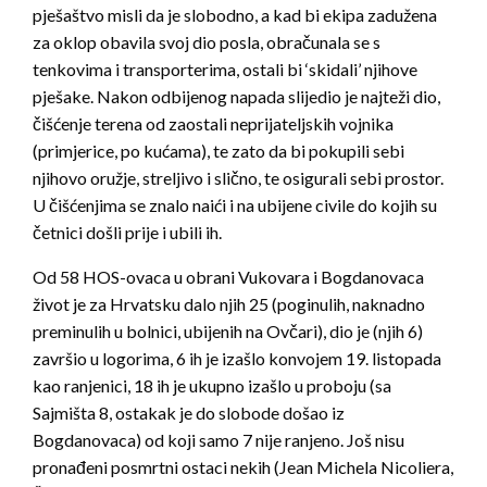
pješaštvo misli da je slobodno, a kad bi ekipa zadužena
za oklop obavila svoj dio posla, obračunala se s
tenkovima i transporterima, ostali bi ‘skidali’ njihove
pješake. Nakon odbijenog napada slijedio je najteži dio,
čišćenje terena od zaostali neprijateljskih vojnika
(primjerice, po kućama), te zato da bi pokupili sebi
njihovo oružje, streljivo i slično, te osigurali sebi prostor.
U čišćenjima se znalo naići i na ubijene civile do kojih su
četnici došli prije i ubili ih.
Od 58 HOS-ovaca u obrani Vukovara i Bogdanovaca
život je za Hrvatsku dalo njih 25 (poginulih, naknadno
preminulih u bolnici, ubijenih na Ovčari), dio je (njih 6)
završio u logorima, 6 ih je izašlo konvojem 19. listopada
kao ranjenici, 18 ih je ukupno izašlo u proboju (sa
Sajmišta 8, ostakak je do slobode došao iz
Bogdanovaca) od koji samo 7 nije ranjeno. Još nisu
pronađeni posmrtni ostaci nekih (Jean Michela Nicoliera,