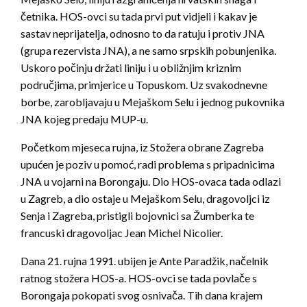
četnika. HOS-ovci su tada prvi put vidjeli i kakav je
sastav neprijatelja, odnosno to da ratuju i protiv JNA
(grupa rezervista JNA), a ne samo srpskih pobunjenika.
Uskoro počinju držati liniju i u obližnjim kriznim
područjima, primjerice u Topuskom. Uz svakodnevne
borbe, zarobljavaju u Mejaškom Selu i jednog pukovnika
JNA kojeg predaju MUP-u.
Početkom mjeseca rujna, iz Stožera obrane Zagreba
upućen je poziv u pomoć, radi problema s pripadnicima
JNA u vojarni na Borongaju. Dio HOS-ovaca tada odlazi
u Zagreb, a dio ostaje u Mejaškom Selu, dragovoljci iz
Senja i Zagreba, pristigli bojovnici sa Žumberka te
francuski dragovoljac Jean Michel Nicolier.
Dana 21. rujna 1991. ubijen je Ante Paradžik, načelnik
ratnog stožera HOS-a. HOS-ovci se tada povlače s
Borongaja pokopati svog osnivača. Tih dana krajem