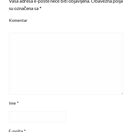
Vaša adresa e-pošte neće biti objavljena.
Obavezna polja
su označena sa
*
Komentar
Ime
*
E-pošta
*