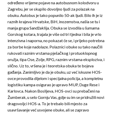
određeno vrijeme pojave na autobusnom kolodvoru u
Zagrebu, jer se skupilo dovoljno ljudi za polazak na
obuku. Autobus je tako popunilo 50-ak ljudi. Bilo ih je iz
raznih krajeva Hrvatske, BiH, inozemstva, našla se tu i
manja grupa Sandžaklija. Obuka se izvodila u šumama
Gorskog kotara, trajala je više od tri tjedna i bila je vrlo
intenzivna i naporna, no pokazat će se, i prijeko potrebna
za borbe koje nadolaze. Polaznici obuke su tako naučili
rukovati raznim vrstama pješačkog i protuoklopnog
oružja, tipa Ose, Zolje, RPG, raznim vrstama eksploziva, i
slično. Uz to, vršena je i teoretska obuka te bojeva
gađanja. Zanimljivo je da je obuku, uz već iskusne HOS-
ovce provodila dijelom i specijalna policija, a kompletnu
logistiku kampa osigurao je upravo MUP, Duge Rese i
Karlovca. Nakon Bosiljeva, HOS-ovci su prebačeni na
Žumberak, u selo Gornju Vas, gdje su im se pridružili novi
dragovoljci HOS-a. To je trebalo bili mjesto za
usavršavanje već usvojene obuke, ali se zapravo