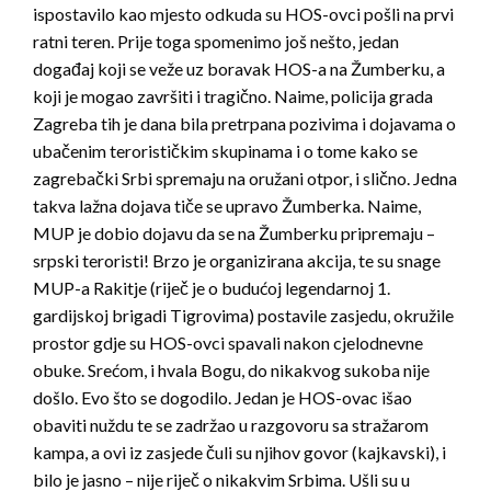
ispostavilo kao mjesto odkuda su HOS-ovci pošli na prvi
ratni teren. Prije toga spomenimo još nešto, jedan
događaj koji se veže uz boravak HOS-a na Žumberku, a
koji je mogao završiti i tragično. Naime, policija grada
Zagreba tih je dana bila pretrpana pozivima i dojavama o
ubačenim terorističkim skupinama i o tome kako se
zagrebački Srbi spremaju na oružani otpor, i slično. Jedna
takva lažna dojava tiče se upravo Žumberka. Naime,
MUP je dobio dojavu da se na Žumberku pripremaju –
srpski teroristi! Brzo je organizirana akcija, te su snage
MUP-a Rakitje (riječ je o budućoj legendarnoj 1.
gardijskoj brigadi Tigrovima) postavile zasjedu, okružile
prostor gdje su HOS-ovci spavali nakon cjelodnevne
obuke. Srećom, i hvala Bogu, do nikakvog sukoba nije
došlo. Evo što se dogodilo. Jedan je HOS-ovac išao
obaviti nuždu te se zadržao u razgovoru sa stražarom
kampa, a ovi iz zasjede čuli su njihov govor (kajkavski), i
bilo je jasno – nije riječ o nikakvim Srbima. Ušli su u