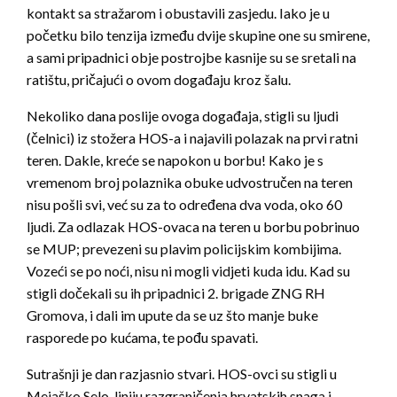
kontakt sa stražarom i obustavili zasjedu. Iako je u
početku bilo tenzija između dvije skupine one su smirene,
a sami pripadnici obje postrojbe kasnije su se sretali na
ratištu, pričajući o ovom događaju kroz šalu.
Nekoliko dana poslije ovoga događaja, stigli su ljudi
(čelnici) iz stožera HOS-a i najavili polazak na prvi ratni
teren. Dakle, kreće se napokon u borbu! Kako je s
vremenom broj polaznika obuke udvostručen na teren
nisu pošli svi, već su za to određena dva voda, oko 60
ljudi. Za odlazak HOS-ovaca na teren u borbu pobrinuo
se MUP; prevezeni su plavim policijskim kombijima.
Vozeći se po noći, nisu ni mogli vidjeti kuda idu. Kad su
stigli dočekali su ih pripadnici 2. brigade ZNG RH
Gromova, i dali im upute da se uz što manje buke
rasporede po kućama, te pođu spavati.
Sutrašnji je dan razjasnio stvari. HOS-ovci su stigli u
Mejaško Selo, liniju razgraničenja hrvatskih snaga i