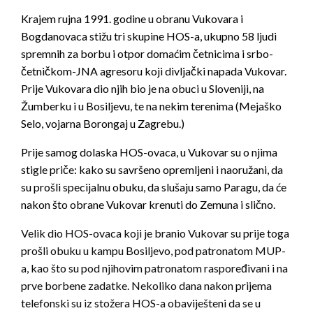
Krajem rujna 1991. godine u obranu Vukovara i
Bogdanovaca stižu tri skupine HOS-a, ukupno 58 ljudi
spremnih za borbu i otpor domaćim četnicima i srbo-
četničkom-JNA agresoru koji divljački napada Vukovar.
Prije Vukovara dio njih bio je na obuci u Sloveniji, na
Žumberku i u Bosiljevu, te na nekim terenima (Mejaško
Selo, vojarna Borongaj u Zagrebu.)
Prije samog dolaska
HOS-ovaca, u Vukovar su o njima
stigle priče: kako su savršeno opremljeni i naoružani, da
su prošli specijalnu obuku, da slušaju samo Paragu, da će
nakon što obrane Vukovar krenuti do Zemuna i slično.
Velik dio HOS-ovaca koji je branio Vukovar su prije toga
prošli obuku u kampu Bosiljevo, pod patronatom MUP-
a, kao što su pod njihovim patronatom raspoređivani i na
prve borbene zadatke. Nekoliko dana nakon prijema
telefonski su iz stožera HOS-a obaviješteni da se u