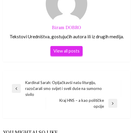
Biram DOBRO
Tekstovi Uredništva, gostujućih autora ili iz drugih medija.
View all posts
Navigacija
Kardinal Sarah: Opljačkavši našu liturgiju,
razočarali smo svijet i sveli duše na sumorno
Previous
objava
sivilo
Post
Kraj HNS – a kao političke
Next
opcije
Post
YOU MIGHT ALSO LIKE