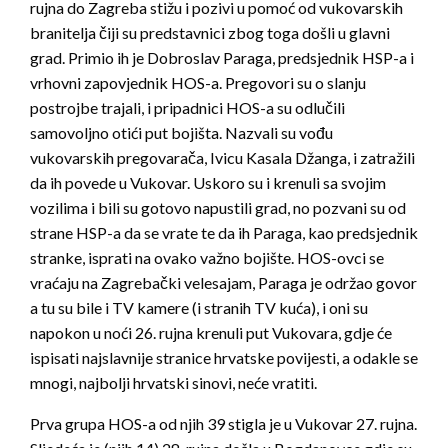
rujna do Zagreba stižu i pozivi u pomoć od vukovarskih
branitelja čiji su predstavnici zbog toga došli u glavni
grad. Primio ih je Dobroslav Paraga, predsjednik HSP-a i
vrhovni zapovjednik HOS-a. Pregovori su o slanju
postrojbe trajali, i pripadnici HOS-a su odlučili
samovoljno otići put bojišta. Nazvali su vođu
vukovarskih pregovarača, Ivicu Kasala Džanga, i zatražili
da ih povede u Vukovar. Uskoro su i krenuli sa svojim
vozilima i bili su gotovo napustili grad, no pozvani su od
strane HSP-a da se vrate te da ih Paraga, kao predsjednik
stranke, isprati na ovako važno bojište. HOS-ovci se
vraćaju na Zagrebački velesajam, Paraga je održao govor
a tu su bile i TV kamere (i stranih TV kuća), i oni su
napokon u noći 26. rujna krenuli put Vukovara, gdje će
ispisati najslavnije stranice hrvatske povijesti, a odakle se
mnogi, najbolji hrvatski sinovi, neće vratiti.
Prva grupa HOS-a od njih 39 stigla je u Vukovar 27. rujna.