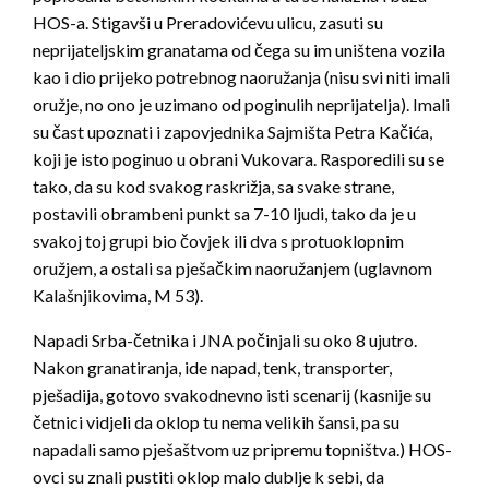
HOS-a. Stigavši u Preradovićevu ulicu, zasuti su
neprijateljskim granatama od čega su im uništena vozila
kao i dio prijeko potrebnog naoružanja (nisu svi niti imali
oružje, no ono je uzimano od poginulih neprijatelja). Imali
su čast upoznati i zapovjednika Sajmišta Petra Kačića,
koji je isto poginuo u obrani Vukovara. Rasporedili su se
tako, da su kod svakog raskrižja, sa svake strane,
postavili obrambeni punkt sa 7-10 ljudi, tako da je u
svakoj toj grupi bio čovjek ili dva s protuoklopnim
oružjem, a ostali sa pješačkim naoružanjem (uglavnom
Kalašnjikovima, M 53).
Napadi Srba-četnika i JNA počinjali su oko 8 ujutro.
Nakon granatiranja, ide napad, tenk, transporter,
pješadija, gotovo svakodnevno isti scenarij (kasnije su
četnici vidjeli da oklop tu nema velikih šansi, pa su
napadali samo pješaštvom uz pripremu topništva.) HOS-
ovci su znali pustiti oklop malo dublje k sebi, da