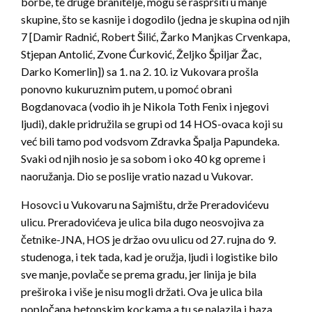
borbe, te druge branitelje, mogu se raspršiti u manje
skupine, što se kasnije i dogodilo (jedna je skupina od njih
7 [Damir Radnić, Robert Šilić, Žarko Manjkas Crvenkapa,
Stjepan Antolić, Zvone Ćurković, Željko Špiljar Žac,
Darko Komerlin]) sa 1. na 2. 10. iz Vukovara prošla
ponovno kukuruznim putem, u pomoć obrani
Bogdanovaca (vodio ih je Nikola Toth Fenix i njegovi
ljudi), dakle pridružila se grupi od 14 HOS-ovaca koji su
već bili tamo pod vodsvom Zdravka Špalja Papundeka.
Svaki od njih nosio je sa sobom i oko 40 kg opreme i
naoružanja. Dio se poslije vratio nazad u Vukovar.
Hosovci u Vukovaru na Sajmištu, drže Preradovićevu
ulicu. Preradovićeva je ulica bila dugo neosvojiva za
četnike-JNA, HOS je držao ovu ulicu od 27. rujna do 9.
studenoga, i tek tada, kad je oružja, ljudi i logistike bilo
sve manje, povlače se prema gradu, jer linija je bila
preširoka i više je nisu mogli držati. Ova je ulica bila
popločana betonskim kockama a tu se nalazila i baza