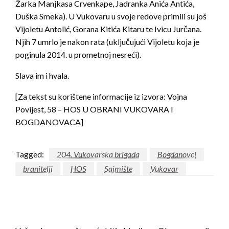
Žarka Manjkasa Crvenkape, Jadranka Anića Antića,
Duška Smeka). U Vukovaru u svoje redove primili su još
Vijoletu Antolić, Gorana Kitića Kitaru te Ivicu Jurčana.
Njih 7 umrlo je nakon rata (uključujući Vijoletu koja je
poginula 2014. u prometnoj nesreći).
Slava im i hvala.
[Za tekst su korištene informacije iz izvora: Vojna
Povijest, 58 – HOS U OBRANI VUKOVARA I
BOGDANOVACA]
Tagged:
204. Vukovarska brigada
Bogdanovci
branitelji
HOS
Sajmište
Vukovar
LEAVE A RESPONSE