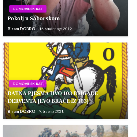
DOMOVINSKI RAT
Pokolj u Saborskom
Biram DOBRO
16. studenoga 2019.
DOMOVINSKI RAT
RATNA PJESMA HVO 103 BRIGADE
DERVENTA [EVO BRAĆE IZ 103]
Biram DOBRO
9. travnja 2021.