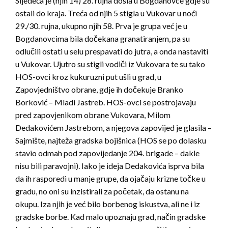
Sljedeća je (njih 14) 28. rujna došla u Bogdanovce gdje su
ostali do kraja. Treća od njih 5 stigla u Vukovar u noći
29./30. rujna, ukupno njih 58. Prva je grupa već je u
Bogdanovcima bila dočekana granatiranjem, pa su
odlučili ostati u selu prespavati do jutra, a onda nastaviti
u Vukovar. Ujutro su stigli vodiči iz Vukovara te su tako
HOS-ovci kroz kukuruzni put ušli u grad, u
Zapovjedništvo obrane, gdje ih dočekuje Branko
Borković – Mladi Jastreb. HOS-ovci se postrojavaju
pred zapovjenikom obrane Vukovara, Milom
Dedakovićem Jastrebom, a njegova zapovijed je glasila –
Sajmište, najteža gradska bojišnica (HOS se po dolasku
stavio odmah pod zapovijedanje 204. brigade – dakle
nisu bili paravojni). Iako je ideja Dedakovića isprva bila
da ih rasporedi u manje grupe, da ojačaju krizne točke u
gradu, no oni su inzistirali za početak, da ostanu na
okupu. Iza njih je već bilo borbenog iskustva, ali ne i iz
gradske borbe. Kad malo upoznaju grad, način gradske