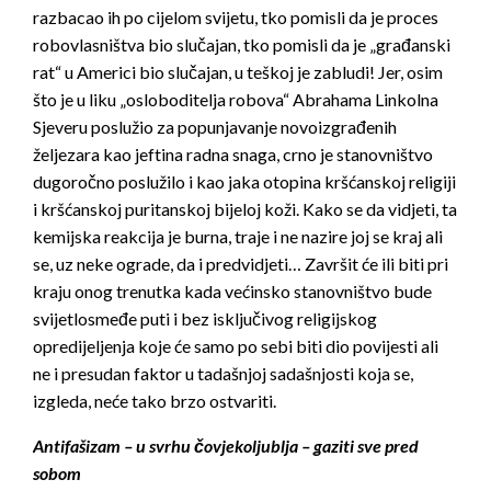
razbacao ih po cijelom svijetu, tko pomisli da je proces
robovlasništva bio slučajan, tko pomisli da je „građanski
rat“ u Americi bio slučajan, u teškoj je zabludi! Jer, osim
što je u liku „osloboditelja robova“ Abrahama Linkolna
Sjeveru poslužio za popunjavanje novoizgrađenih
željezara kao jeftina radna snaga, crno je stanovništvo
dugoročno poslužilo i kao jaka otopina kršćanskoj religiji
i kršćanskoj puritanskoj bijeloj koži. Kako se da vidjeti, ta
kemijska reakcija je burna, traje i ne nazire joj se kraj ali
se, uz neke ograde, da i predvidjeti… Završit će ili biti pri
kraju onog trenutka kada većinsko stanovništvo bude
svijetlosmeđe puti i bez isključivog religijskog
opredijeljenja koje će samo po sebi biti dio povijesti ali
ne i presudan faktor u tadašnjoj sadašnjosti koja se,
izgleda, neće tako brzo ostvariti.
Antifašizam – u svrhu čovjekoljublja – gaziti sve pred
sobom