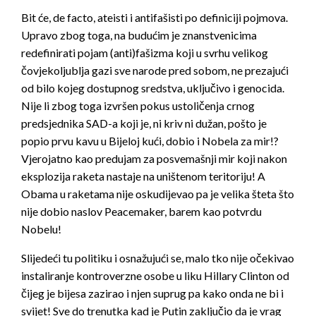
Bit će, de facto, ateisti i antifašisti po definiciji pojmova.
Upravo zbog toga, na budućim je znanstvenicima
redefinirati pojam (anti)fašizma koji u svrhu velikog
čovjekoljublja gazi sve narode pred sobom, ne prezajući
od bilo kojeg dostupnog sredstva, uključivo i genocida.
Nije li zbog toga izvršen pokus ustoličenja crnog
predsjednika SAD-a koji je, ni kriv ni dužan, pošto je
popio prvu kavu u Bijeloj kući, dobio i Nobela za mir!?
Vjerojatno kao predujam za posvemašnji mir koji nakon
eksplozija raketa nastaje na uništenom teritoriju! A
Obama u raketama nije oskudijevao pa je velika šteta što
nije dobio naslov Peacemaker, barem kao potvrdu
Nobelu!
Slijedeći tu politiku i osnažujući se, malo tko nije očekivao
instaliranje kontroverzne osobe u liku Hillary Clinton od
čijeg je bijesa zazirao i njen suprug pa kako onda ne bi i
svijet! Sve do trenutka kad je Putin zaključio da je vrag