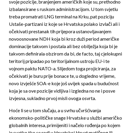
svoje pozicije, branjenjem američkih koje su, prethodno
izbalansirane s ruskom administracijom. U tom svjetlu
treba promatrati LNG terminal na Krku, pat poziciju
Ustaše-partizani iz koje se Hrvatska polako izvlači ali i
očekivati prestanak tih prijepora ustanovljavanjem
novoosnovane NDH koja bi kroz duži period američke
dominacije takvom i postala ali bez obilježja koja bi je
takvom definirala obzirom da bi, de facto, taj cjelokupni
teritorij pripadao po teritorijalnom ustroju EU-i te
vojnom paktu NATO-a. Slijedom toga projiciranja, za
očekivati je buru prije bonace te, u dogledno vrijeme,
novo izvješće SOA-e koje još uvijek spada u budućnost
koja je sa ove pozicije vidljiva i izgledna no ne i posve
izvjesna, sukladno prvoj misli ovoga osvrta.
Hoće li se u tom slučaju, a u svrhu učvršćivanja
ekonomsko-političke snage Hrvatske u službi američko
globalnih interesa, primijeniti i načelo rođenja po kojem
je svatko tko se rodi u Hrvatskoj Hrvat matičnog ili