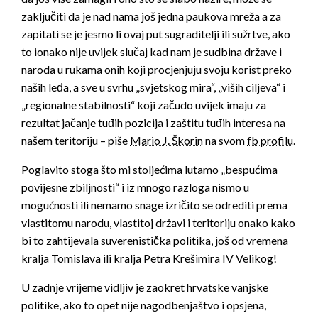
zaključiti da je nad nama još jedna paukova mreža a za
zapitati se je jesmo li ovaj put sugraditelji ili sužrtve, ako
to ionako nije uvijek slučaj kad nam je sudbina države i
naroda u rukama onih koji procjenjuju svoju korist preko
naših leđa, a sve u svrhu „svjetskog mira“, „viših ciljeva“ i
„regionalne stabilnosti“ koji začudo uvijek imaju za
rezultat jačanje tuđih pozicija i zaštitu tuđih interesa na
našem teritoriju – piše
Mario J. Škorin
na svom
fb profilu
.
Poglavito stoga što mi stoljećima lutamo „bespućima
povijesne zbiljnosti“ i iz mnogo razloga nismo u
mogućnosti ili nemamo snage izričito se odrediti prema
vlastitomu narodu, vlastitoj državi i teritoriju onako kako
bi to zahtijevala suverenistička politika, još od vremena
kralja Tomislava ili kralja Petra Krešimira IV Velikog!
U zadnje vrijeme vidljiv je zaokret hrvatske vanjske
politike, ako to opet nije nagodbenjaštvo i opsjena,