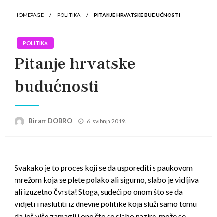
HOMEPAGE
POLITIKA
PITANJE HRVATSKE BUDUĆNOSTI
POLITIKA
Pitanje hrvatske
budućnosti
Posted
Biram DOBRO
6. svibnja 2019.
on
Svakako je to proces koji se da usporediti s paukovom
mrežom koja se plete polako ali sigurno, slabo je vidljiva
ali izuzetno čvrsta! Stoga, sudeći po onom što se da
vidjeti i naslutiti iz dnevne politike koja služi samo tomu
da još više zamagli i ono što se slabo nazire, može se