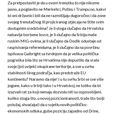
Za pretpostaviti je da u ovom trenutku to nije nikome
jasno, a poglavito ne Merkelici, Putinu i Trumpu no, kakvi
bi oni državnici bili da ne razmišljaju dugoročno i da zone
svojeg trenutačnog ili projiciranog utjecaja ne štite svim
dostupnim sredstvima? Je li stoga slučajno da Hrvatska
nabavlja borbene lovce, je li slučajno da Srbija maše
ruskim MIG-ovima, je li slučajno da Dodik odustaje od
raspisivanja referenduma, je li slučajno da na površinu
isplivava Galbright sa tvrdnjom da je velika politička
pogreška bila što se Hrvatima nije dopustilo da vrate
svoje (još uvijek) okupirane teritorije, a sve u svrhu
stabilnosti šireg područja, kao predstraže EU
kontinentu? Naravno da nije! I u tu svrhu Srbi se sve više
jogune, kako u Srbiji tako i u Hrvatskoj, ne toliko da bi
izazvali rat za koji nemaju dozvolu niti su osposobljeni,
koliko stoga što, u novoj pozicioniranosti, traže što bolji
položaj, shvaćajući da u svjetlu novih političko-
ekonomskih odluka, gube poziciju zapadno od Drine,