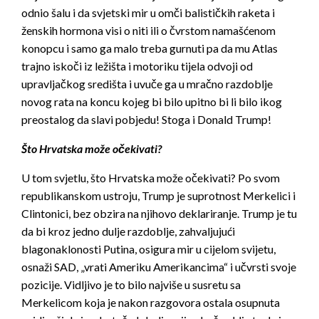
odnio šalu i da svjetski mir u omči balističkih raketa i
ženskih hormona visi o niti ili o čvrstom namašćenom
konopcu i samo ga malo treba gurnuti pa da mu Atlas
trajno iskoči iz ležišta i motoriku tijela odvoji od
upravljačkog središta i uvuče ga u mračno razdoblje
novog rata na koncu kojeg bi bilo upitno bi li bilo ikog
preostalog da slavi pobjedu! Stoga i Donald Trump!
Što Hrvatska može očekivati?
U tom svjetlu, što Hrvatska može očekivati? Po svom
republikanskom ustroju, Trump je suprotnost Merkelici i
Clintonici, bez obzira na njihovo deklariranje. Trump je tu
da bi kroz jedno dulje razdoblje, zahvaljujući
blagonaklonosti Putina, osigura mir u cijelom svijetu,
osnaži SAD, „vrati Ameriku Amerikancima“ i učvrsti svoje
pozicije. Vidljivo je to bilo najviše u susretu sa
Merkelicom koja je nakon razgovora ostala osupnuta