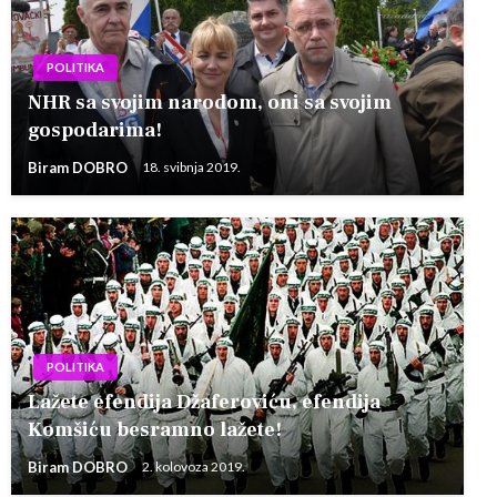
POLITIKA
NHR sa svojim narodom, oni sa svojim
gospodarima!
Biram DOBRO
18. svibnja 2019.
POLITIKA
Lažete efendija Džaferoviću, efendija
Komšiću besramno lažete!
Biram DOBRO
2. kolovoza 2019.