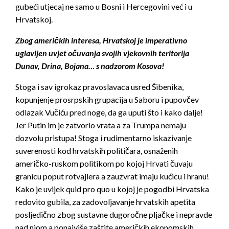
gubeći utjecaj ne samo u Bosni i Hercegovini već i u
Hrvatskoj.
Zbog američkih interesa, Hrvatskoj je imperativno
uglavljen uvjet očuvanja svojih vjekovnih teritorija
Dunav, Drina, Bojana… s nadzorom Kosova!
Stoga i sav igrokaz pravoslavaca usred Šibenika,
kopunjenje prosrpskih grupacija u Saboru i pupovčev
odlazak Vučiću pred noge, da ga uputi što i kako dalje!
Jer Putin im je zatvorio vrata a za Trumpa nemaju
dozvolu pristupa! Stoga i rudimentarno iskazivanje
suverenosti kod hrvatskih političara, osnaženih
američko-ruskom politikom po kojoj Hrvati čuvaju
granicu poput rotvajlera a zauzvrat imaju kućicu i hranu!
Kako je uvijek quid pro quo u kojoj je pogodbi Hrvatska
redovito gubila, za zadovoljavanje hrvatskih apetita
posljedično zbog sustavne dugoročne pljačke i nepravde
nad njom a ponajviše zaštite američkih ekonomskih