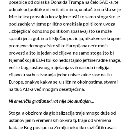
posebice od dolaska Donalda Trumpa na čelo SAD-a, te
odmak od politike nit vrit nit mimo, unatoč tomu što se je
Merkelica provukla kroz iglene uši i to samo stoga što je
pod zadnje vrijeme prilično omekšala politikom uvoza
„izbjeglica“ odnosno politikom spašavaj što se može
spasiti jer, izgubimo li ključnu poziciju, nikakve se krupne
promjene demografske slike Europljana neće moći
provesti a što je jedan od ciljeva, ne samo stoga što bi
Njemačkoj ili EU-i toliko nedostajalo jeftine radne snage,
već i zbog sustavnog miješanja svih naroda i religija
ciljano u svrhu stvaranja jedne univerzalne rase na tlu
Europe, onakve kakva se, u sličnim okolnostima, stvara i
na tlu SAD-a već mnogim desetljećima.
Ni američki građanski rat nije bio slučajan…
Stoga, a obzirom da globalizacija traje mnogo duže od
ustanovljenih vremenskih okvira tj. traje od vremena
kada je Bog posijao na Zemlju nekoliko različitih rasa i