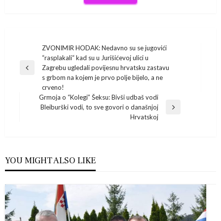
Navigacija
ZVONIMIR HODAK: Nedavno su se jugovići
“rasplakali“ kad su u Jurišićevoj ulici u
objava
Zagrebu ugledali povijesnu hrvatsku zastavu
Previous
s grbom na kojem je prvo polje bijelo, a ne
Post
crveno!
Grmoja o “Kolegi” Šeksu: Bivši udbaš vodi
Bleiburški vodi, to sve govori o današnjoj
Next
Hrvatskoj
Post
YOU MIGHT ALSO LIKE