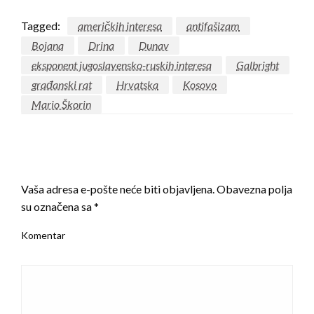
Tagged:
američkih interesa
antifašizam
Bojana
Drina
Dunav
eksponent jugoslavensko-ruskih interesa
Galbright
građanski rat
Hrvatska
Kosovo
Mario Škorin
LEAVE A RESPONSE
Vaša adresa e-pošte neće biti objavljena.
Obavezna polja
su označena sa
*
Komentar