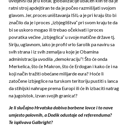
uvidjevši da je u kotač globalizacije ubačen klin te da je
ratni stroj apdejtiran te da je počeo razmišljati svojom
glavom. Jer, proces uništavanja ISIL-a je pri kraju što bi
značilo da je i proces „izbjeglištva“ pri svom kraju te da
bi se uskoro mogao ili trebao očekivati i proces
povratka većine „izbjeglica“ u svoje matične države tj.
Siriju, uglavnom, iako je profil vrlo šarolik pa naviru sa
svih strana i iz svih zemalja u koje je Obamina
administracija uvodila „demokraciju“! Što će onda
Merkelica, što će Makron, što će Erdogan i kako će i na
koji način tražiti obećane milijarde eura? Hoće li
zatočene izbjeglice na turskom teritoriju pustiti s lanca
da stihijski nahrupe prema Europi ili će ih izbaciti natrag
na jugoistok, izvan svojih granica!?
Je li slučajno Hrvatska dobiva borbene lovce i to nove
umjesto polovnih, a Dodik odustaje od referenduma?
Te isplivava Galbright?