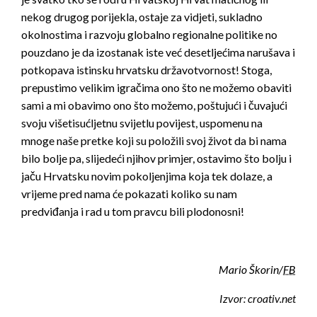
nekog drugog porijekla, ostaje za vidjeti, sukladno
okolnostima i razvoju globalno regionalne politike no
pouzdano je da izostanak iste već desetljećima narušava i
potkopava istinsku hrvatsku državotvornost! Stoga,
prepustimo velikim igračima ono što ne možemo obaviti
sami a mi obavimo ono što možemo, poštujući i čuvajući
svoju višetisućljetnu svijetlu povijest, uspomenu na
mnoge naše pretke koji su položili svoj život da bi nama
bilo bolje pa, slijedeći njihov primjer, ostavimo što bolju i
jaču Hrvatsku novim pokoljenjima koja tek dolaze, a
vrijeme pred nama će pokazati koliko su nam
predviđanja i rad u tom pravcu bili plodonosni!
Mario Škorin/
FB
Izvor: croativ.net