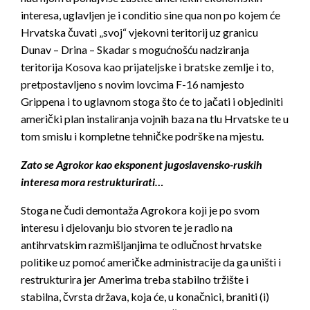
interesa, uglavljen je i conditio sine qua non po kojem će
Hrvatska čuvati „svoj“ vjekovni teritorij uz granicu
Dunav – Drina – Skadar s mogućnošću nadziranja
teritorija Kosova kao prijateljske i bratske zemlje i to,
pretpostavljeno s novim lovcima F-16 namjesto
Grippena i to uglavnom stoga što će to jačati i objediniti
američki plan instaliranja vojnih baza na tlu Hrvatske te u
tom smislu i kompletne tehničke podrške na mjestu.
Zato se Agrokor kao eksponent jugoslavensko-ruskih
interesa mora restrukturirati…
Stoga ne čudi demontaža Agrokora koji je po svom
interesu i djelovanju bio stvoren te je radio na
antihrvatskim razmišljanjima te odlučnost hrvatske
politike uz pomoć američke administracije da ga uništi i
restrukturira jer Amerima treba stabilno tržište i
stabilna, čvrsta država, koja će, u konačnici, braniti (i)