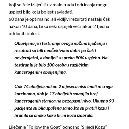
koji se žele izliječiti uz malo truda i odricanja mogu
uspjeti bilo koju bolest savladati.
60 dana je optimalno, ali vidljivi rezultati nastaju čak
nakon 10 dana, te su neki uspijeli već nakon 2 tjedna
otkloniti bolest.
Obavljeno je i testiranje ovoga načina liječenja i
rezultati su bili neočekivano dobri pa čak i
nevjerojatni, a donijeli su preko 90% uspjeha. Na
testiranju je bilo 100 osoba s različitim
kancerogenim oboljenjima.
Čak 74 oboljela nakon 2 mjeseca nisu imali ni traga
karcinoma, dok je 17 oboljelih smanjilo broj
kancerogenih stanica na bezopasni nivo. Ukupno 93
pacijenta su bila spašena samo što su pratili kozu i
hranila se onako kako bi im koza izabrala.
Liječenje “Follow the Goat” odnosno “Slijedi Kozu”