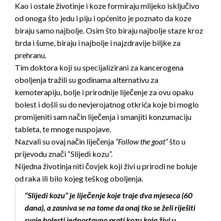
Kao i ostale životinje i koze formiraju mlijeko isključivo
od onoga što jedu i piju i općenito je poznato da koze
biraju samo najbolje. Osim što biraju najbolje staze kroz
brda i šume, biraju i najbolje i najzdravije biljke za
prehranu.
Tim doktora koji su specijalizirani za kancerogena
oboljenja tražili su godinama alternativu za
kemoterapiju, bolje i prirodnije liječenje za ovu opaku
bolest i došli su do nevjerojatnog otkrića koje bi moglo
promijeniti sam način liječenja i smanjiti konzumaciju
tableta, te mnoge nuspojave.
Nazvali su ovaj način liječenja
“Follow the goat”
što u
prijevodu znači “Slijedi kozu”.
Nijedna životinja niti čovjek koji živi u prirodi ne boluje
od raka ili bilo kojeg teškog oboljenja.
“Slijedi kozu” je liječenje koje traje dva mjeseca (60
dana), a zasniva se na tome da onaj tko se želi riješiti
svoje bolesti jednostavno prati kozu koja živi u