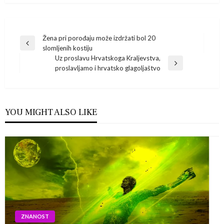
Navigacija
Žena pri porođaju može izdržati bol 20
Previous
slomljenih kostiju
Post
objava
Uz proslavu Hrvatskoga Kraljevstva,
Next
proslavljamo i hrvatsko glagoljaštvo
Post
YOU MIGHT ALSO LIKE
ZNANOST