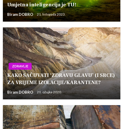
Umjetna inteligencija je TU!
Biram DOBRO
21. listopada 2023.
ZDRAVLJE
KAKO SAČUVATI ‘ZDRAVU GLAVU’ (I SRCE)
ZA VRIJEME IZOLACIJE/KARANTENE?
Biram DOBRO
20. ožujka 2020.