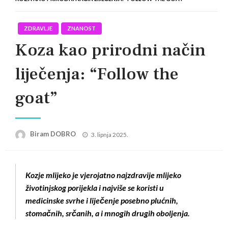
ZDRAVLJE
ZNANOST
Koza kao prirodni način
liječenja: “Follow the
goat”
Posted
Biram DOBRO
3. lipnja 2025.
on
Kozje mlijeko je vjerojatno najzdravije mlijeko
životinjskog porijekla i najviše se koristi u
medicinske svrhe i liječenje posebno plućnih,
stomačnih, srčanih, a i mnogih drugih oboljenja.