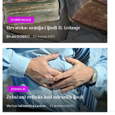
DOBRE KNJIGE
Hrvatska: zemlja i ljudi II. izdanje
Biram DOBRO
23. travnja 2025.
ZDRAVLJE
Želučani refluks kod odraslih ljudi
Verica Jačmenica Jazbec
11. prosinca 2017.