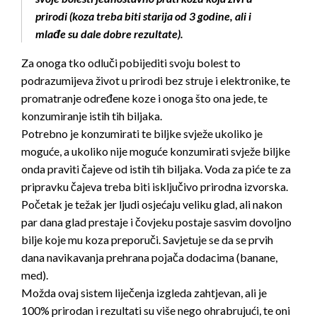
prirodi (koza treba biti starija od 3 godine, ali i
mlađe su dale dobre rezultate).
Za onoga tko odluči pobijediti svoju bolest to
podrazumijeva život u prirodi bez struje i elektronike, te
promatranje određene koze i onoga što ona jede, te
konzumiranje istih tih biljaka.
Potrebno je konzumirati te biljke svježe ukoliko je
moguće, a ukoliko nije moguće konzumirati svježe biljke
onda praviti čajeve od istih tih biljaka. Voda za piće te za
pripravku čajeva treba biti isključivo prirodna izvorska.
Početak je težak jer ljudi osjećaju veliku glad, ali nakon
par dana glad prestaje i čovjeku postaje sasvim dovoljno
bilje koje mu koza preporuči. Savjetuje se da se prvih
dana navikavanja prehrana pojača dodacima (banane,
med).
Možda ovaj sistem liječenja izgleda zahtjevan, ali je
100% prirodan i rezultati su više nego ohrabrujući, te oni