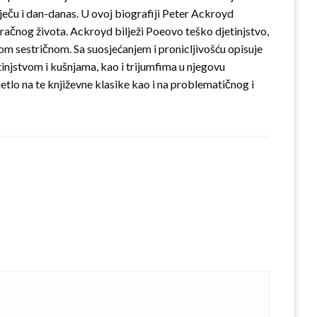
tječu i dan-danas. U ovoj biografiji Peter Ackroyd
račnog života. Ackroyd bilježi Poeovo teško djetinjstvo,
om sestričnom. Sa suosjećanjem i pronicljivošću opisuje
njstvom i kušnjama, kao i trijumfima u njegovu
etlo na te književne klasike kao i na problematičnog i