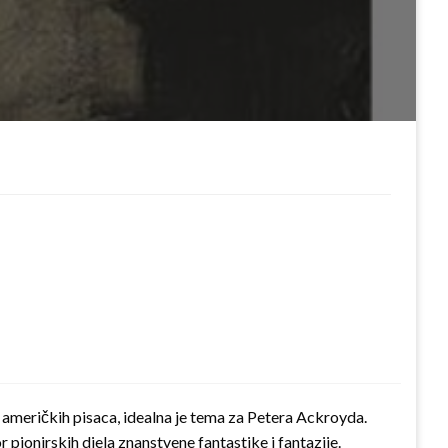
ih američkih pisaca, idealna je tema za Petera Ackroyda.
r pionirskih djela znanstvene fantastike i fantazije.