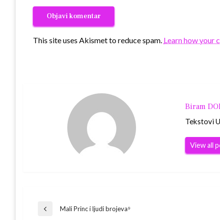
This site uses Akismet to reduce spam.
Learn how your 
Biram D
Tekstovi Ur
View all 
Navigacija
Mali Princ i ljudi brojeva⁹
Previous