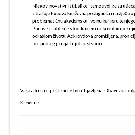
Njegov inovativni stil, slike i teme uvelike su utj
istražuje Poeova književna postignuća i nasljeđe 
problematičnu akademsku i vojnu karijeru te njego
Poeove probleme s kockanjem i alkoholom, o kojim
odraslom životu. Ackroydova promišljena, proniclji
briljantnog genija koji ih je stvorio.
LEAVE A RESPONSE
Vaša adresa e-pošte neće biti objavljena.
Obavezna polj
Komentar