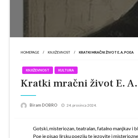
HOMEPAGE
KNJIŽEVNOST
KRATKI MRAČNI ŽIVOT E. A. POEA
KNJIŽEVNOST
KULTURA
Kratki mračni život E. A
Posted
Biram DOBRO
24. prosinca 2024.
on
Gotski, misteriozan, teatralan, fatalno manjkav i b
Poe je pisao lirsku poeziju te jezovite i misteriozn