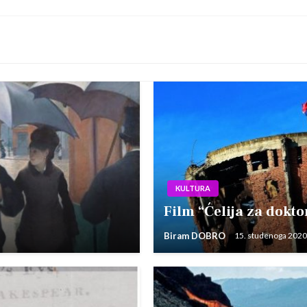
KULTURA
Film “Ćelija za dokt
Biram DOBRO
15. studenoga 2020