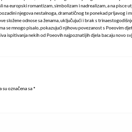
ecali na europski romantizam, simbolizam i nadrealizam, a na pisce u
u pozadini njegova nestalnoga, dramatičnog te ponekad prljavog i m
ve složene odnose sa ženama, uključujući i brak s trinaestogodišnj
a se mnogo pisalo, pokazujući njihovu povezanost s Poeovim djeti
va ispitivanja nekih od Poeovih najpoznatijih djela bacaju novo svj
a su označena sa
*