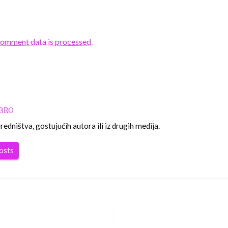
comment data is processed.
OBRO
edništva, gostujućih autora ili iz drugih medija.
posts