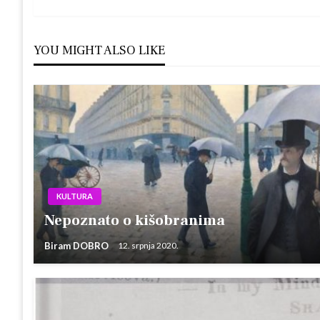
Post
objava
YOU MIGHT ALSO LIKE
KULTURA
Nepoznato o kišobranima
Biram DOBRO
12. srpnja 2020.