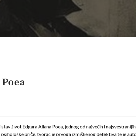
. Poea
listav život Edgara Allana Poea, jednog od najvećih i najsvestranij
e psihološke priče, tvorac je prvoga izmišljenog detektiva te je auto