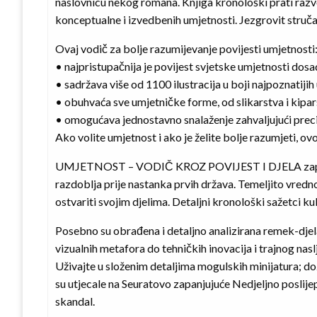
naslovnicu nekog romana. Knjiga kronološki prati razvo
konceptualne i izvedbenih umjetnosti. Jezgrovit struč
Ovaj vodič za bolje razumijevanje povijesti umjetnosti
• najpristupačnija je povijest svjetske umjetnosti dosa
• sadržava više od 1100 ilustracija u boji najpoznatijih
• obuhvaća sve umjetničke forme, od slikarstva i kipa
• omogućava jednostavno snalaženje zahvaljujući prec
Ako volite umjetnost i ako je želite bolje razumjeti, ovo
UMJETNOST – VODIČ KROZ POVIJEST I DJELA započinje
razdoblja prije nastanka prvih država. Temeljito vredno
ostvariti svojim djelima. Detaljni kronološki sažetci ku
Posebno su obrađena i detaljno analizirana remek-djela 
vizualnih metafora do tehničkih inovacija i trajnog n
Uživajte u složenim detaljima mogulskih minijatura; do
su utjecale na Seuratovo zapanjujuće Nedjeljno poslije
skandal.