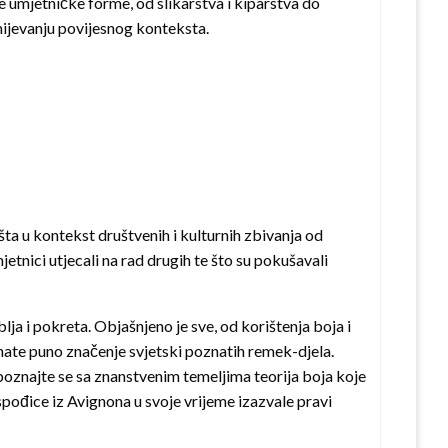
e umjetničke forme, od slikarstva i kiparstva do
mijevanju povijesnog konteksta.
 kontekst društvenih i kulturnih zbivanja od
etnici utjecali na rad drugih te što su pokušavali
ja i pokreta. Objašnjeno je sve, od korištenja boja i
nate puno značenje svjetski poznatih remek-djela.
upoznajte se sa znanstvenim temeljima teorija boja koje
pođice iz Avignona u svoje vrijeme izazvale pravi