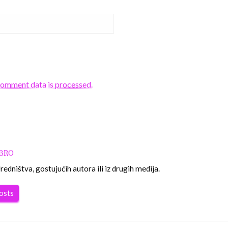
comment data is processed.
OBRO
edništva, gostujućih autora ili iz drugih medija.
posts