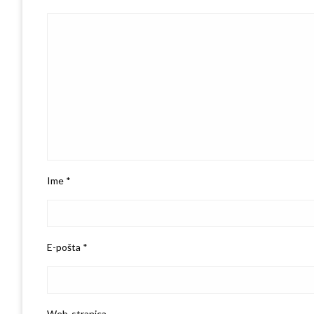
Ime
*
E-pošta
*
Web-stranica