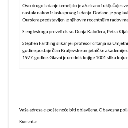
Ovo drugo izdanje temeljito je ažurirano i uključuje sv
nastala nakon izlaska prvog izdanja. Dodano je poglavlj
Ourslera predstavljen je njihovim recentnijim radovima
S engleskoga preveli dr. sc. Dunja Kalođera, Petra Klj
Stephen Farthing slikar je i profesor crtanja na Umjet
godine postaje član Kraljevske umjetničke akademije 
1977. godine. Glavni je urednik knjige 1001 slika koju m
LEAVE A RESPONSE
Vaša adresa e-pošte neće biti objavljena.
Obavezna polj
Komentar