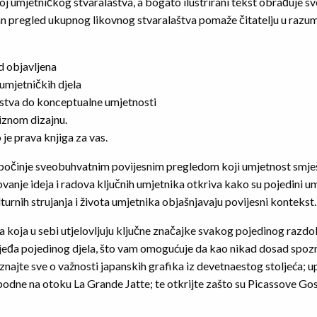
j umjetničkog stvaralaštva, a bogato ilustrirani tekst obrađuje sv
an pregled ukupnog likovnog stvaralaštva pomaže čitatelju u razu
:
d objavljena
 umjetničkih djela
rstva do konceptualne umjetnosti
iznom dizajnu.
 je prava knjiga za vas.
 sveobuhvatnim povijesnim pregledom koji umjetnost smješta u
vanje ideja i radova ključnih umjetnika otkriva kako su pojedini umj
lturnih strujanja i života umjetnika objašnjavaju povijesni kontekst.
koja u sebi utjelovljuju ključne značajke svakog pojedinog razdobl
asljeđa pojedinog djela, što vam omogućuje da kao nikad dosad spoz
znajte sve o važnosti japanskih grafika iz devetnaestog stoljeća; 
podne na otoku La Grande Jatte; te otkrijte zašto su Picassove Gos