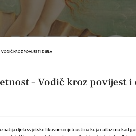
 VODIČ KROZ POVIJEST I DJELA
ost – Vodič kroz povijest i 
znatija djela svjetske likovne umjetnosti na koja nailazimo kad go