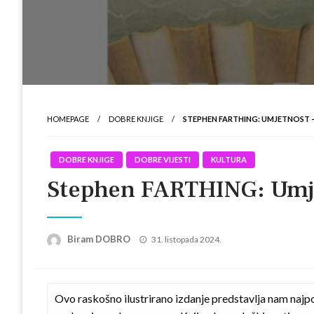
HOMEPAGE
DOBRE KNJIGE
STEPHEN FARTHING: UMJETNOST –
DOBRE KNJIGE
DOBRE VIJESTI
KULTURA
Stephen FARTHING: Umjetn
Posted
Biram DOBRO
31. listopada 2024.
on
Ovo raskošno ilustrirano izdanje predstavlja nam najpo