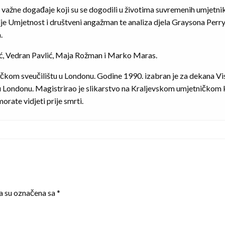
e važne događaje koji su se dogodili u životima suvremenih umjetnik
e Umjetnost i društveni angažman te analiza djela Graysona Perryja 
.
aić, Vedran Pavlić, Maja Rožman i Marko Maras.
ničkom sveučilištu u Londonu. Godine 1990. izabran je za dekana Vi
u Londonu. Magistrirao je slikarstvo na Kraljevskom umjetničkom k
orate vidjeti prije smrti.
a su označena sa
*