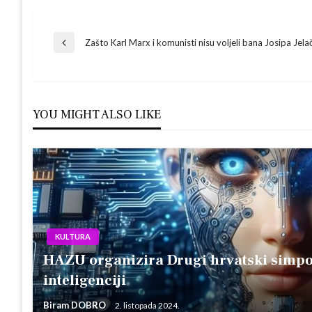
Navigacija
Zašto Karl Marx i komunisti nisu voljeli bana Josipa Jela
Previous
Post
objava
YOU MIGHT ALSO LIKE
KULTURA
HAZU organizira Drugi hrvatski simpoz
inteligenciji
Biram DOBRO
2. listopada 2024.