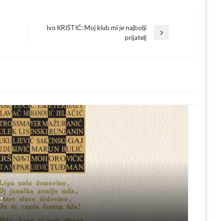
Ivo KRIŠTIĆ: Moj klub mi je najbolji
Next
prijatelj
Post
e