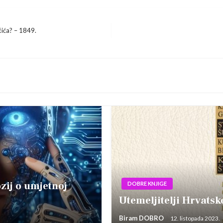
čića? – 1849.
ij o umjetnoj
DOBRE KNJIGE
Utemeljitelji Hrvatsk
Biram DOBRO
12. listopada 2023.