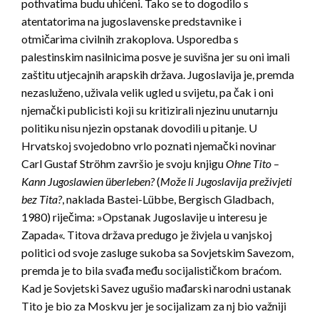
pothvatima budu uhićeni. Tako se to dogodilo s
atentatorima na jugoslavenske predstavnike i
otmičarima civilnih zrakoplova. Usporedba s
palestinskim nasilnicima posve je suvišna jer su oni imali
zaštitu utjecajnih arapskih država. Jugoslavija je, premda
nezasluženo, uživala velik ugled u svijetu, pa čak i oni
njemački publicisti koji su kritizirali njezinu unutarnju
politiku nisu njezin opstanak dovodili u pitanje. U
Hrvatskoj svojedobno vrlo poznati njemački novinar
Carl Gustaf Ströhm završio je svoju knjigu
Ohne Tito –
Kann Jugoslawien überleben?
(
Može li Jugoslavija preživjeti
bez Tita?
, naklada Bastei-Lübbe, Bergisch Gladbach,
1980) riječima: »Opstanak Jugoslavije u interesu je
Zapada«. Titova država predugo je živjela u vanjskoj
politici od svoje zasluge sukoba sa Sovjetskim Savezom,
premda je to bila svađa među socijalističkom braćom.
Kad je Sovjetski Savez ugušio mađarski narodni ustanak
Tito je bio za Moskvu jer je socijalizam za nj bio važniji