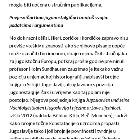
mogla biti uočena u stručnim publikacijama.
Povjesničari kao jugonostalgičari unatoč svojim
podatcima i argumentima
No dok razni ošlisi, šileri, zorićke i kordićke zapravo nisu
previše »teški« u znanosti, ako se njihovo pisanje uopće
može označiti tim imenom, doajen njemačkih stručnjaka
za jugoistočnu Europu, potkraj prošle godine preminuli
profesor Holm Sundhausen zauzimao je itekako važnu
poziciju u njemačkoj historiografiji, napisavši brojne
knjige o Srbiji i Jugoslaviji, ali uglavnom s pozicija
jugonostalgije, čak i u vrijeme kad taj pojam nije
postojao. Njegova posljednja knjiga
Jugoslawien und seine
Nachfolgestaaten
(
Jugoslavija i njezine države sljednice
),
izišla 2012 (naklada Böhlau, Köln, Beč, München), sadrži
kako brojne točne konstatacije o uzrocima propasti
Jugoslavije tako i još brojnije površnosti i tvrdnje u
kojima se vidi da mu je ideologija važnija od činjenica.