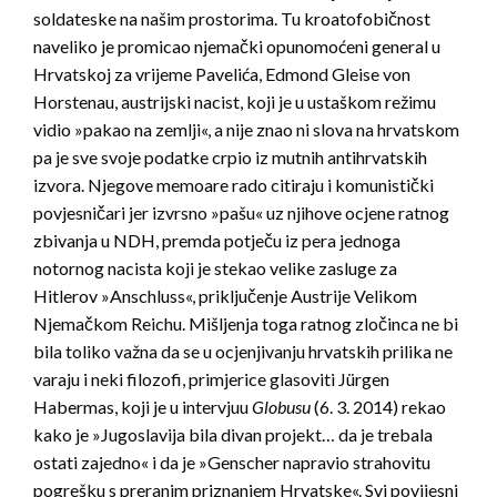
soldateske na našim prostorima. Tu kroatofobičnost
naveliko je promicao njemački opunomoćeni general u
Hrvatskoj za vrijeme Pavelića, Edmond Gleise von
Horstenau, austrijski nacist, koji je u ustaškom režimu
vidio »pakao na zemlji«, a nije znao ni slova na hrvatskom
pa je sve svoje podatke crpio iz mutnih antihrvatskih
izvora. Njegove memoare rado citiraju i komunistički
povjesničari jer izvrsno »pašu« uz njihove ocjene ratnog
zbivanja u NDH, premda potječu iz pera jednoga
notornog nacista koji je stekao velike zasluge za
Hitlerov »Anschluss«, priključenje Austrije Velikom
Njemačkom Reichu. Mišljenja toga ratnog zločinca ne bi
bila toliko važna da se u ocjenjivanju hrvatskih prilika ne
varaju i neki filozofi, primjerice glasoviti Jürgen
Habermas, koji je u intervjuu
Globusu
(6. 3. 2014) rekao
kako je »Jugoslavija bila divan projekt… da je trebala
ostati zajedno« i da je »Genscher napravio strahovitu
pogrešku s preranim priznanjem Hrvatske«. Svi povijesni