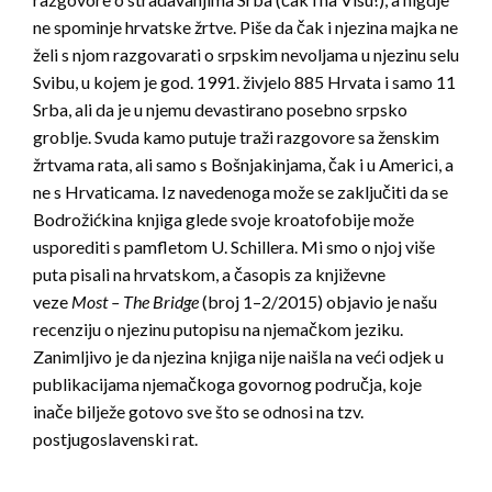
ne spominje hrvatske žrtve. Piše da čak i njezina majka ne
želi s njom razgovarati o srpskim nevoljama u njezinu selu
Svibu, u kojem je god. 1991. živjelo 885 Hrvata i samo 11
Srba, ali da je u njemu devastirano posebno srpsko
groblje. Svuda kamo putuje traži razgovore sa ženskim
žrtvama rata, ali samo s Bošnjakinjama, čak i u Americi, a
ne s Hrvaticama. Iz navedenoga može se zaključiti da se
Bodrožićkina knjiga glede svoje kroatofobije može
usporediti s pamfletom U. Schillera. Mi smo o njoj više
puta pisali na hrvatskom, a časopis za književne
veze
Most – The Bridge
(broj 1–2/2015) objavio je našu
recenziju o njezinu putopisu na njemačkom jeziku.
Zanimljivo je da njezina knjiga nije naišla na veći odjek u
publikacijama njemačkoga govornog područja, koje
inače bilježe gotovo sve što se odnosi na tzv.
postjugoslavenski rat.