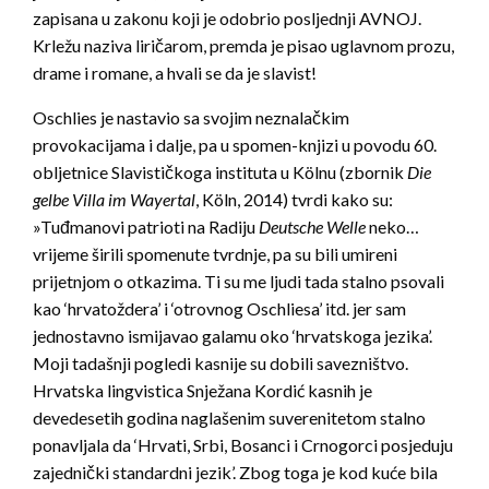
zapisana u zakonu koji je odobrio posljednji AVNOJ.
Krležu naziva liričarom, premda je pisao uglavnom prozu,
drame i romane, a hvali se da je slavist!
Oschlies je nastavio sa svojim neznalačkim
provokacijama i dalje, pa u spomen-knjizi u povodu 60.
obljetnice Slavističkoga instituta u Kölnu (zbornik
Die
gelbe Villa im Wayertal
, Köln, 2014) tvrdi kako su:
»Tuđmanovi patrioti na Radiju
Deutsche Welle
neko…
vrijeme širili spomenute tvrdnje, pa su bili umireni
prijetnjom o otkazima. Ti su me ljudi tada stalno psovali
kao ‘hrvatoždera’ i ‘otrovnog Oschliesa’ itd. jer sam
jednostavno ismijavao galamu oko ‘hrvatskoga jezika’.
Moji tadašnji pogledi kasnije su dobili savezništvo.
Hrvatska lingvistica Snježana Kordić kasnih je
devedesetih godina naglašenim suverenitetom stalno
ponavljala da ‘Hrvati, Srbi, Bosanci i Crnogorci posjeduju
zajednički standardni jezik’. Zbog toga je kod kuće bila