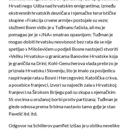
Hrvati nego Udba nad hrvatskim emigrantima; između
ekstremnih hrvatskih desničara i njemačke terorističke
skupine »Frakcija crvene armije« postojale su veze;
službeni Bonn vidio je u Tuđmanu fašista, ali mu je
pomagao jer je »JNA« smatrao opasnijom; Tuđman je
mogao dobiti hrvatsku neovisnost bez rata da se nije
spetljao s Miloševićem u podjeli Bosne nastojeći stvoriti
»Veliku Hrvatsku« u granicama Banovine Hrvatske koja
je graničila na Drini; Kohl-Genscherova vlada prebrzo je
priznala Hrvatsku i Sloveniju, što je imalo za posljedicu
raspirivanje rata u Bosni i Hercegovini; Katolička crkva,
a posebice franjevci, izvori su najvećih zala u Hrvatskoj;
franjevci na Širokom Brijegu pali su skupa s njemačkim
SS-ovcima u oružanoj borbi protiv partizana; Tuđman je
glede odnosa prema Srbima nastavio tamo gdje je stao
Pavelić itd. itd.
Odgovor na Schillerov pamflet izišao je u obliku nevelike