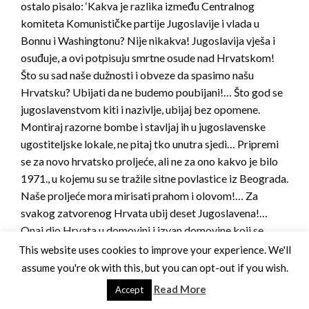
ostalo pisalo: ‘Kakva je razlika između Centralnog
komiteta Komunističke partije Jugoslavije i vlada u
Bonnu i Washingtonu? Nije nikakva! Jugoslavija vješa i
osuđuje, a ovi potpisuju smrtne osude nad Hrvatskom!
Što su sad naše dužnosti i obveze da spasimo našu
Hrvatsku? Ubijati da ne budemo poubijani!… Što god se
jugoslavenstvom kiti i nazivlje, ubijaj bez opomene.
Montiraj razorne bombe i stavljaj ih u jugoslavenske
ugostiteljske lokale, ne pitaj tko unutra sjedi… Pripremi
se za novo hrvatsko proljeće, ali ne za ono kakvo je bilo
1971., u kojemu su se tražile sitne povlastice iz Beograda.
Naše proljeće mora mirisati prahom i olovom!… Za
svakog zatvorenog Hrvata ubij deset Jugoslavena!…
Onaj dio Hrvata u domovini i izvan domovine koji se
stavio u službu stranih vlada i država, dužni smo potući
This website uses cookies to improve your experience. We'll
bez razmišljanja… Prema tome, plaćenike treba poubijati
assume you're ok with this, but you can opt-out if you wish.
i za njima dolazi na red naš neprijatelj…«. Odmah se
Read More
Accept
vidjelo da taj tekst zaudara na udbašku provokaciju, no