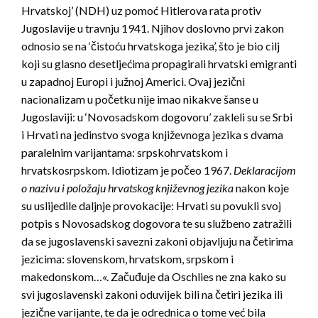
Hrvatskoj’ (NDH) uz pomoć Hitlerova rata protiv
Jugoslavije u travnju 1941. Njihov doslovno prvi zakon
odnosio se na ‘čistoću hrvatskoga jezika’, što je bio cilj
koji su glasno desetljećima propagirali hrvatski emigranti
u zapadnoj Europi i južnoj Americi. Ovaj jezični
nacionalizam u početku nije imao nikakve šanse u
Jugoslaviji: u ‘Novosadskom dogovoru’ zakleli su se Srbi
i Hrvati na jedinstvo svoga književnoga jezika s dvama
paralelnim varijantama: srpskohrvatskom i
hrvatskosrpskom. Idiotizam je počeo 1967.
Deklaracijom
o nazivu i položaju hrvatskog književnog jezika
nakon koje
su uslijedile daljnje provokacije: Hrvati su povukli svoj
potpis s Novosadskog dogovora te su službeno zatražili
da se jugoslavenski savezni zakoni objavljuju na četirima
jezicima: slovenskom, hrvatskom, srpskom i
makedonskom…«. Začuđuje da Oschlies ne zna kako su
svi jugoslavenski zakoni oduvijek bili na četiri jezika ili
jezične varijante, te da je odrednica o tome već bila