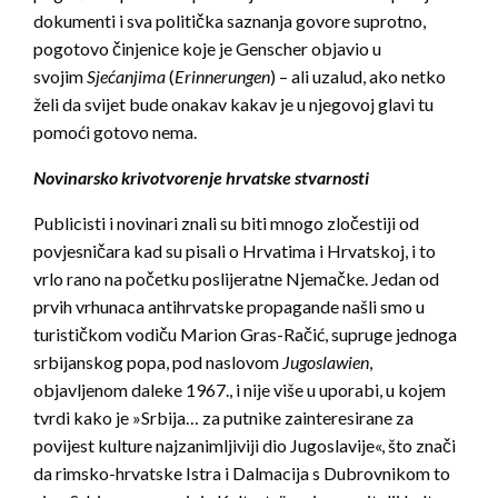
dokumenti i sva politička saznanja govore suprotno,
pogotovo činjenice koje je Genscher objavio u
svojim
Sjećanjima
(
Erinnerungen
) – ali uzalud, ako netko
želi da svijet bude onakav kakav je u njegovoj glavi tu
pomoći gotovo nema.
Novinarsko krivotvorenje hrvatske stvarnosti
Publicisti i novinari znali su biti mnogo zločestiji od
povjesničara kad su pisali o Hrvatima i Hrvatskoj, i to
vrlo rano na početku poslijeratne Njemačke. Jedan od
prvih vrhunaca antihrvatske propagande našli smo u
turističkom vodiču Marion Gras-Račić, supruge jednoga
srbijanskog popa, pod naslovom
Jugoslawien
,
objavljenom daleke 1967., i nije više u uporabi, u kojem
tvrdi kako je »Srbija… za putnike zainteresirane za
povijest kulture najzanimljiviji dio Jugoslavije«, što znači
da rimsko-hrvatske Istra i Dalmacija s Dubrovnikom to