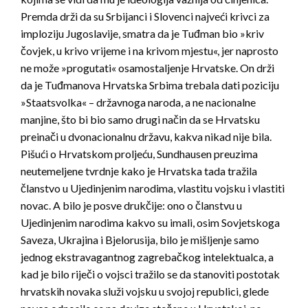
Premda drži da su Srbijanci i Slovenci najveći krivci za
imploziju Jugoslavije, smatra da je Tuđman bio »kriv
čovjek, u krivo vrijeme i na krivom mjestu«, jer naprosto
ne može »progutati« osamostaljenje Hrvatske. On drži
da je Tuđmanova Hrvatska Srbima trebala dati poziciju
»Staats­volka« – državnoga naroda, a ne nacionalne
manjine, što bi bio samo drugi način da se Hrvatsku
preinači u dvonacionalnu državu, kakva nikad nije bila.
Pišući o Hrvatskom proljeću, Sundhausen preuzima
neutemeljene tvrdnje kako je Hrvatska tada tražila
članstvo u Ujedinjenim narodima, vlastitu vojsku i vlastiti
novac. A bilo je posve drukčije: ono o članstvu u
Ujedinjenim narodima kakvo su imali, osim Sovjetskoga
Saveza, Ukrajina i Bjelorusija, bilo je mišljenje samo
jednog ekstravagantnog zagrebačkog intelektualca, a
kad je bilo riječi o vojsci tražilo se da stanoviti postotak
hrvatskih novaka služi vojsku u svojoj republici, glede