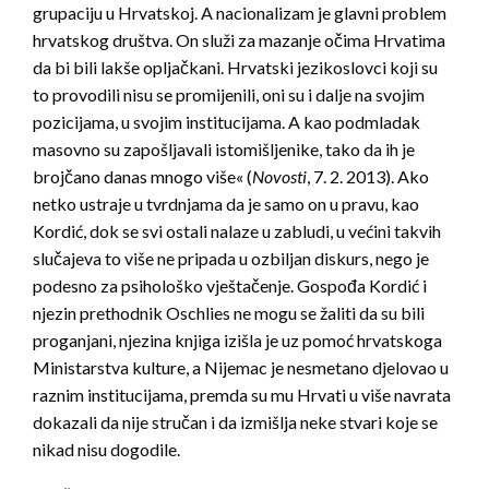
grupaciju u Hrvatskoj. A nacionalizam je glavni problem
hrvatskog društva. On služi za mazanje očima Hrvatima
da bi bili lakše opljačkani. Hrvatski jezikoslovci koji su
to provodili nisu se promijenili, oni su i dalje na svojim
pozicijama, u svojim institucijama. A kao podmladak
masovno su zapošljavali istomišljenike, tako da ih je
brojčano danas mnogo više« (
Novosti
, 7. 2. 2013). Ako
netko ustraje u tvrdnjama da je samo on u pravu, kao
Kordić, dok se svi ostali nalaze u zabludi, u većini takvih
slučajeva to više ne pripada u ozbiljan diskurs, nego je
podesno za psihološko vještačenje. Gospođa Kordić i
njezin prethodnik Oschlies ne mogu se žaliti da su bili
proganjani, njezina knjiga izišla je uz pomoć hrvatskoga
Ministarstva kulture, a Nijemac je nesmetano djelovao u
raznim institucijama, premda su mu Hrvati u više navrata
dokazali da nije stručan i da izmišlja neke stvari koje se
nikad nisu dogodile.