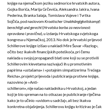
knjige na njemačkom jeziku sedmorice hrvatskih autora,
Gojka Borića, Marija Grčevića, Aleksandra Jakira, Ivana
Pederina, Branka Salaja, Tomislava Vujeve i Tvrtka
Sojčića, pod naslovom
Kroatischer Unabhängigkeitskampf:
berechtigt und gerecht
(
Hrvatska borba za neovisnost:
opravdana i pravična
), u izdanju Hrvatskoga svjetskoga
kongresa u Njemačkoj, 2013. No dok je hrvatski prijevod
Schillerove knjige izišao u nakladi Mire Šuvar »Razlog«,
očito bez ikakvih financijskih poteškoća, pri čemu
naklada u svojoj propagandi blati one koji su se protivili
Schillerovim klevetama nazivajući ih u promotivnim
papirima »ustašama« i »potajnim simpatizerima Trećega
Reicha«, projekt prijevoda i publiciranja protivne knjige,
nazovimo je »Anti-
schillerom«, nije našao nakladnika u Hrvatskoj, a jedan
koji je bio spreman na to otkazao je publiciranje riječima
kako je to učinio »uvidom u sadržaj«, ali bez ikakva
konkretna objašnjenja. Schillerovu knjigu kritizirao je čak