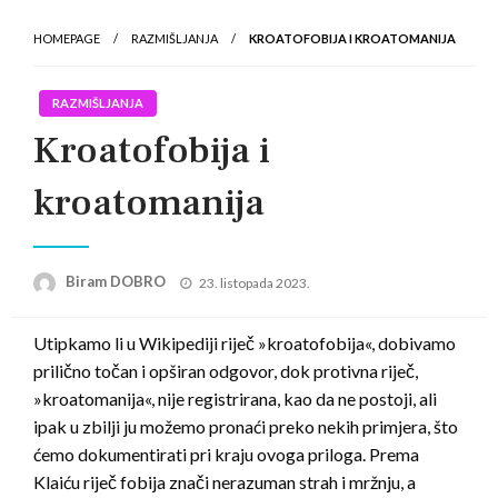
HOMEPAGE
RAZMIŠLJANJA
KROATOFOBIJA I KROATOMANIJA
RAZMIŠLJANJA
Kroatofobija i
kroatomanija
Posted
Biram DOBRO
23. listopada 2023.
on
Utipkamo li u Wikipediji riječ »kroatofobija«, dobivamo
prilično točan i opširan odgovor, dok protivna riječ,
»kroatomanija«, nije registrirana, kao da ne postoji, ali
ipak u zbilji ju možemo pronaći preko nekih primjera, što
ćemo dokumentirati pri kraju ovoga priloga. Prema
Klaiću riječ fobija znači nerazuman strah i mržnju, a