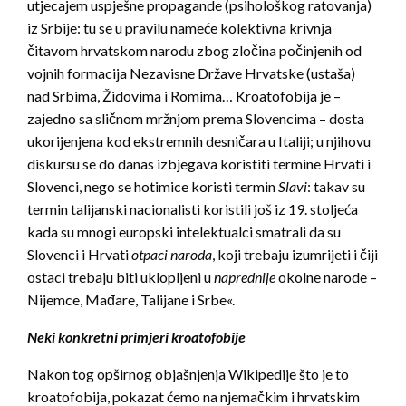
utjecajem uspješne propagande (psihološkog ratovanja)
iz Srbije: tu se u pravilu nameće kolektivna krivnja
čitavom hrvatskom narodu zbog zločina počinjenih od
vojnih formacija Nezavisne Države Hrvatske (ustaša)
nad Srbima, Židovima i Romima… Kroatofobija je –
zajedno sa sličnom mržnjom prema Slovencima – dosta
ukorijenjena kod ekstremnih desničara u Italiji; u njihovu
diskursu se do danas izbjegava koristiti termine Hrvati i
Slovenci, nego se hotimice koristi termin
Slavi
: takav su
termin talijanski nacionalisti koristili još iz 19. stoljeća
kada su mnogi europski intelektualci smatrali da su
Slovenci i Hrvati
otpaci naroda
, koji trebaju izumrijeti i čiji
ostaci trebaju biti uklopljeni u
naprednije
okolne narode –
Nijemce, Mađare, Talijane i Srbe«.
Neki konkretni primjeri kroatofobije
Nakon tog opširnog objašnjenja Wikipedije što je to
kroatofobija, pokazat ćemo na njemačkim i hrvatskim