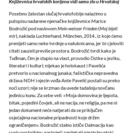
Književnica hrvatskih korijena vidi samo zlo u Hrvatskoj
Posebno žalostan slučaj hrvatofobije nalazimo u
putopisu nadarene njemačke književnice Marice
Bodrožić pod naslovom
Mein weisser Frieden
(
Moj bijeli
mir
), naklada Luchterhand, München, 2014., iz koje ćemo
prenijeti samo neke tvrdnje u natuknicama, jer bi cjeloviti
citati zauzeli previše prostora. Bodrožić tvrdi kako je
Tuđman, čim je stupio na vlast, provodio čistke u jeziku,
literaturi i kulturi; nijekao je holokaust i Pavelića
pretvorio u nacionalnog junaka; fašistička nepravedna
država NDH i njezin vođa Ante Pavelić postali su preko
noći uzori; nije se krzmao da uvede tadašnju novčanu
jedinicu kunu. Za sebe veli: »Moja domovina je ljepota,
bitak, pojedini čovjek, ali ne nacija, ne religija, pa me ni
jedan dokument neće natjerati da se priključim
osjećajima nacionalne pripadnosti koje držim
ograničenjem«. Bodrožić stalno ističe Dalmaciju kao
svoju postojbinu, nastojeći zanijekati njezin hrvatski