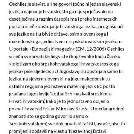
Oschlies je slavist, ali ne govori točno ni jedan slavenski
jezik, a najmanje hrvatski, što ga nije sprječavalo da
desetljećima u raznim časopisima i preko internetskih
portala niječe postojanje hrvatskoga jezika, proglašujući
sve jezike na tlu bivše države, osim slovenskoga i
makedonskoga, jedinstvenim srpskohrvatskim jezikom.
U portalu »Euroazijski magazin« (EM, 12/2006) Oschlies
vrijeđa sve hrvatske lingviste i književnike kad u članku
»Idiotizam oko srpskohrvatskoga i hrvatskosrpskoga
jezika« piše sljedeće: »U Jugoslaviji su postojala samo tri
jezika, na sjeveru slovenski, na jugu makedonski, u
ostalim regijama jedinstveni materinji jezik 80 posto
građana Jugoslavije ‘koji su Srbi nazivali srpskim, a
Hrvati hrvatskim’, kako je to jednostavno ocijenio
poznati hrvatski liričar Miroslav Krleža. U međunarodnoj
znanosti sto se godina govorilo samo o
‘srpskohrvatskom’, sve dok hrvatski fašisti, ustaše, nisu to
promijenili došavši na vlast u ‘Nezavisnoj Državi