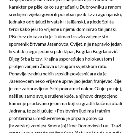
karakter, pa piše kako su građani u Dubrovniku u ranom
srednjem vijeku govorili poseban jezik, tzv. raguzijanski,
jednako odbijajući hrvatski i talijanski, a glede Splita
tvrdi kako je u to vrijeme u njemu dominirao talijanski.
Piše bez dokaza da je Tuđman izrazio žaljenje što
spomenik žrtvama Jasenovca, Cvijet, nije napravio jedan
hrvatski, nego jedan srpski kipar, Bogdan Bogdanović.
Bijeg Srba iz tzv. Krajina uspoređuje s holokaustom i
protjerivanjem Židova u Drugom svjetskom ratu.
Ponavlja tvrdnju nekih srpskih povjesničara da je
Jasenovcem neko vrijeme upravljao jedan franjevac, čije
je ime zaboravljeno. Srbi povratnici nakon Oluje, po njoj,
našli su samo svoje srušene kuće, a njihovo dragocjeno
kamenje prodavano je onima koji su gradili kuće na obali
Jadrana, te zaključuje: »Poslovnim ljudima i ratnim
profiterima u međuvremenu je pripala polovica
(hrvatske) zemlje«. Smeta joj i ime Domovinski rat. Traži
razgovore o stradavanjima Srba (čak i na Visu!), a nigdje