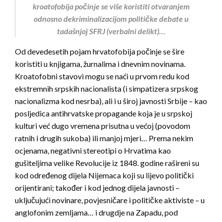
kroatofobija počinje se više koristiti otvaranjem
odnosno dekriminalizacijom političke debate u
tadašnjoj SFRJ (verbalni delikt)…
Od devedesetih pojam hrvatofobija počinje se šire
koristiti u knjigama, žurnalima i dnevnim novinama.
Kroatofobni stavovi mogu se naći u prvom redu kod
ekstremnih srpskih nacionalista (i simpatizera srpskog
nacionalizma kod nesrba), ali i u široj javnosti Srbije – kao
posljedica antihrvatske propagande koja je u srpskoj
kulturi već dugo vremena prisutna u većoj (povodom
ratnih i drugih sukoba) ili manjoj mjeri… Prema nekim
ocjenama, negativni stereotipi o Hrvatima kao
gušiteljima velike Revolucije iz 1848. godine rašireni su
kod određenog dijela Nijemaca koji su lijevo politički
orijentirani; također i kod jednog dijela javnosti –
uključujući novinare, povjesničare i političke aktiviste – u
anglofonim zemljama… i drugdje na Zapadu, pod