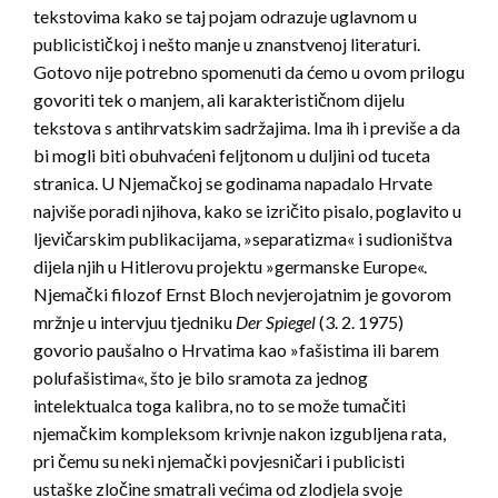
tekstovima kako se taj pojam odrazuje uglavnom u
publicističkoj i nešto manje u znanstvenoj literaturi.
Gotovo nije potrebno spomenuti da ćemo u ovom prilogu
govoriti tek o manjem, ali karakterističnom dijelu
tekstova s antihrvatskim sadržajima. Ima ih i previše a da
bi mogli biti obuhvaćeni feljtonom u duljini od tuceta
stranica. U Njemačkoj se godinama napadalo Hrvate
najviše poradi njihova, kako se izričito pisalo, poglavito u
ljevičarskim publikacijama, »separatizma« i sudioništva
dijela njih u Hitlerovu projektu »germanske Europe«.
Njemački filozof Ernst Bloch nevjerojatnim je govorom
mržnje u intervjuu tjedniku
Der Spiegel
(3. 2. 1975)
govorio paušalno o Hrvatima kao »fašistima ili barem
polufašistima«, što je bilo sramota za jednog
intelektualca toga kalibra, no to se može tumačiti
njemačkim kompleksom krivnje nakon izgubljena rata,
pri čemu su neki njemački povjesničari i publicisti
ustaške zločine smatrali većima od zlodjela svoje