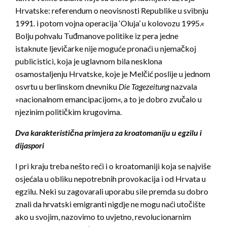
Hrvatske: referendum o neovisnosti Republike u svibnju
1991. i potom vojna operacija ‘Oluja’ u kolovozu 1995.«
Bolju pohvalu Tuđmanove politike iz pera jedne
istaknute ljevičarke nije moguće pronaći u njemačkoj
publicistici, koja je uglavnom bila nesklona
osamostaljenju Hrvatske, koje je Melčić poslije u jednom
osvrtu u berlinskom dnevniku
Die Tagezeitung
nazvala
»nacionalnom emancipacijom«, a to je dobro zvučalo u
njezinim političkim krugovima.
Dva karakteristična primjera za kroatomaniju u egzilu i
dijaspori
I pri kraju treba nešto reći i o kroatomaniji koja se najviše
osjećala u obliku nepotrebnih provokacija i od Hrvata u
egzilu. Neki su zagovarali uporabu sile premda su dobro
znali da hrvatski emigranti nigdje ne mogu naći utočište
ako u svojim, nazovimo to uvjetno, revolucionarnim