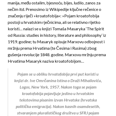
manija, među ostalim, bjesnoću, bijes, ludilo, zanos za
nečim itd. Prenosimo iz Wikipedije ključne rečenice o
značenju riječi »kroatofobija«: »Pojam kroatofobija
postoji u hrvatskim rječnicima, ali se relativno rijetko
koristi… nalazi se u knjizi Tomaša Masaryka ‘The Spirit
od Russia: studies in history, literature and philosophy’ iz
1919. godine; tu Masaryk opisuje Marxovu odbojnost i
mržnju prema Hrvatima (te Česima i Rusima) zbog
gušenja revolucije 1848. godine. Marxovu mržnju prema
Hrvatima Masaryk naziva kroatofobijom…
Pojam se u obliku hrvatofobija prvi put koristi u
knjizi dr. Ive Omrčanina
Istina o Draži Mihailoviću
,
Logos, New York, 1957. Nakon toga se pojam
kroatofobija pojavljuje jedino u hrvatskim
tekstovima pisanim izvan Hrvatske (hrvatska
politička emigracija). Nakon kasnih osamdesetih,
stvaranjem pluralističkog društva u SFRJ pojam