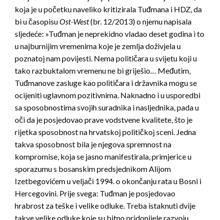
koja je u početku naveliko kritizirala Tuđmana i HDZ, da
bi u časopisu
Ost-West
(br. 12/2013) o njemu napisala
sljedeće: »Tuđman je neprekidno vladao deset godina i to
u najburnijim vremenima koje je zemlja doživjela u
poznatoj nam povijesti. Nema političara u svijetu koji u
tako razbuktalom vremenu ne bi griješio… Međutim,
Tuđmanove zasluge kao političara i državnika mogu se
ocijeniti uglavnom pozitivnima. Naknadno i u usporedbi
sa sposobnostima svojih suradnika i nasljednika, pada u
oči da je posjedovao prave vodstvene kvalitete, što je
rijetka sposobnost na hrvatskoj političkoj sceni. Jedna
takva sposobnost bila je njegova spremnost na
kompromise, koja se jasno manifestirala, primjerice u
sporazumu s bosanskim predsjednikom Alijom
Izetbegovićem u veljači 1994. o okončanju rata u Bosni i
Hercegovini. Prije svega: Tuđman je posjedovao
hrabrost za teške i velike odluke. Treba istaknuti dvije
takve velike odluke koje su bitno pridonijele razvoju