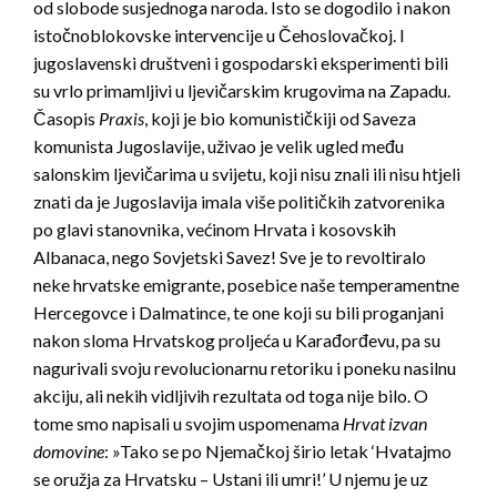
od slobode susjednoga naroda. Isto se dogodilo i nakon
istočnoblokovske intervencije u Čehoslovačkoj. I
jugoslavenski društveni i gospodarski eksperimenti bili
su vrlo primamljivi u ljevičarskim krugovima na Zapadu.
Časopis
Praxis
, koji je bio komunističkiji od Saveza
komunista Jugoslavije, uživao je velik ugled među
salonskim ljevičarima u svijetu, koji nisu znali ili nisu htjeli
znati da je Jugoslavija imala više političkih zatvorenika
po glavi stanovnika, većinom Hrvata i kosovskih
Albanaca, nego Sovjetski Savez! Sve je to revoltiralo
neke hrvatske emigrante, posebice naše temperamentne
Hercegovce i Dalmatince, te one koji su bili proganjani
nakon sloma Hrvatskog proljeća u Karađorđevu, pa su
nagurivali svoju revolucionarnu retoriku i poneku nasilnu
akciju, ali nekih vidljivih rezultata od toga nije bilo. O
tome smo napisali u svojim uspomenama
Hrvat izvan
domovine
: »Tako se po Njemačkoj širio letak ‘Hvatajmo
se oružja za Hrvatsku – Ustani ili umri!’ U njemu je uz