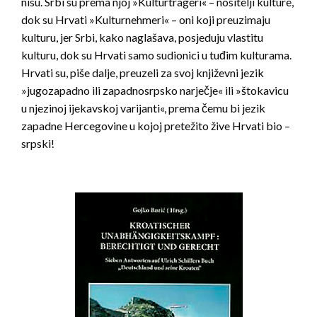
nisu. Srbi su prema njoj »Kulturträgeri« – nositelji kulture,
dok su Hrvati »Kulturnehmeri« – oni koji preuzimaju
kulturu, jer Srbi, kako naglašava, posjeduju vlastitu
kulturu, dok su Hrvati samo sudionici u tuđim kulturama.
Hrvati su, piše dalje, preuzeli za svoj književni jezik
»jugozapadno ili zapadnosrpsko narječje« ili »štokavicu
u njezinoj ijekavskoj varijanti«, prema čemu bi jezik
zapadne Hercegovine u kojoj pretežito žive Hrvati bio –
srpski!