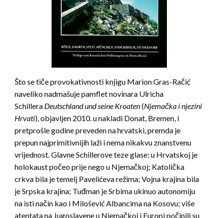
Što se tiče provokativnosti knjigu Marion Gras-Račić
naveliko nadmašuje pamflet novinara Ulricha
Schillera
Deutschland und seine Kroaten
(
Njemačka i njezini
Hrvati
), objavljen 2010. u nakladi Donat, Bremen, i
pretprošle godine preveden na hrvatski, premda je
prepun najprimitivnijih laži i nema nikakvu znanstvenu
vrijednost. Glavne Schillerove teze glase: u Hrvatskoj je
holokaust počeo prije nego u Njemačkoj; Katolička
crkva bila je temelj Pavelićeva režima; Vojna krajina bila
je Srpska krajina; Tuđman je Srbima ukinuo autonomiju
na isti način kao i Milošević Albancima na Kosovu; više
atentata na Jugoslavene u Njemačkoj i Europi počinili su