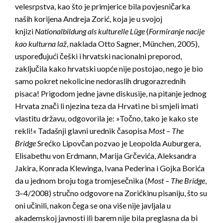
velesrpstva, kao što je primjerice bila povjesničarka
naših korijena Andreja Zorić, koja je u svojoj
knjizi
Nationalbildung als kulturelle Lüge
(
Formiranje nacije
kao kulturna laž
, naklada Otto Sagner, München, 2005),
uspoređujući češki i hrvatski nacionalni preporod,
zaključila kako hrvatski uopće nije postojao, nego je bio
samo pokret nekolicine nedoraslih drugorazrednih
pisaca! Prigodom jedne javne diskusije, na pitanje jednog
Hrvata znači li njezina teza da Hrvati ne bi smjeli imati
vlastitu državu, odgovorila je: »Točno, tako je kako ste
rekli!« Tadašnji glavni urednik časopisa
Most – The
Bridge
Srećko Lipovčan pozvao je Leopolda Auburgera,
Elisabethu von Erdmann, Marija Grčevića, Aleksandra
Jakira, Konrada Klewinga, Ivana Pederina i Gojka Borića
da u jednom broju toga tromjesečnika (
Most – The Bridge
,
3–4/2008) stručno odgovore na Zorićkinu pisaniju, što su
oni učinili, nakon čega se ona više nije javljala u
akademskoj javnosti ili barem nije bila preglasna da bi