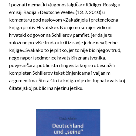
i poznati njemački »jugonostalgičar« Rüdiger Rossig u
emisiji Radija »Deutsche Welle« (13. 2. 2010) u
komentaru pod naslovom »Zakašnjela i pretenciozna
knjiga protiv Hrvatske«. No njemu se nije svidio ni
hrvatski odgovor na Schillerov pamflet, jer da je tu
»uloženo previše truda u kritiziranje jedne nevrijedne
knjige«. Svakako to je plitko, jer to nije bio njegov trud,
nego napori sedmorice hrvatskih znanstvenika,
povjesničara, publicista i lingvista koji su obesnažili
kompletan Schillerov tekst činjenicama i valjanim
argumentima. Šteta što ta knjiga nije dostupna hrvatskoj
čitateljskoj publici na njezinu jeziku.