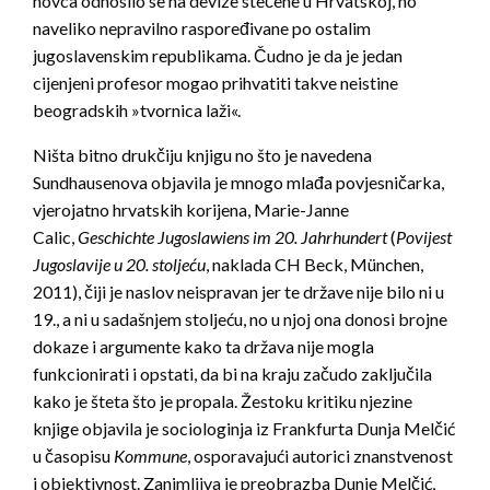
novca odnosilo se na devize stečene u Hrvatskoj, no
naveliko nepravilno raspoređivane po ostalim
jugoslavenskim republikama. Čudno je da je jedan
cijenjeni profesor mogao prihvatiti takve neistine
beogradskih »tvornica laži«.
Ništa bitno drukčiju knjigu no što je navedena
Sundhausenova objavila je mnogo mlađa povjesničarka,
vjerojatno hrvatskih korijena, Marie-Janne
Calic,
Geschichte Jugoslawiens im 20. Jahrhundert
(
Povijest
Jugoslavije u 20. stoljeću
, naklada CH Beck, München,
2011), čiji je naslov neispravan jer te države nije bilo ni u
19., a ni u sadašnjem stoljeću, no u njoj ona donosi brojne
dokaze i argumente kako ta država nije mogla
funkcionirati i opstati, da bi na kraju začudo zaključila
kako je šteta što je propala. Žestoku kritiku njezine
knjige objavila je sociologinja iz Frankfurta Dunja Melčić
u časopisu
Kommune
, osporavajući autorici znanstvenost
i objektivnost. Zanimljiva je preobrazba Dunje Melčić,