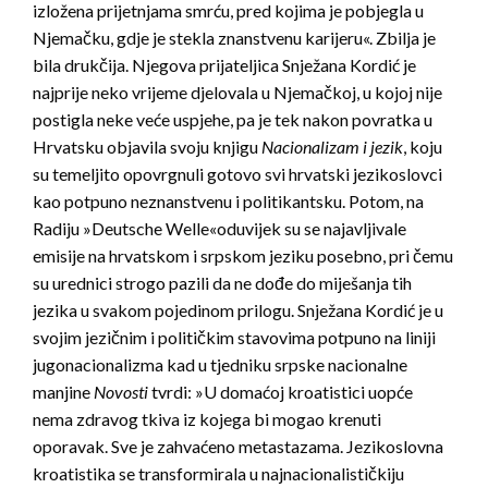
izložena prijetnjama smrću, pred kojima je pobjegla u
Njemačku, gdje je stekla znanstvenu karijeru«. Zbilja je
bila drukčija. Njegova prijateljica Snježana Kordić je
najprije neko vrijeme djelovala u Njemačkoj, u kojoj nije
postigla neke veće uspjehe, pa je tek nakon povratka u
Hrvatsku objavila svoju knjigu
Nacionalizam i jezik
, koju
su temeljito opovrgnuli gotovo svi hrvatski jezikoslovci
kao potpuno neznanstvenu i politikantsku. Potom, na
Radiju »Deutsche Welle«oduvijek su se najavljivale
emisije na hrvatskom i srpskom jeziku posebno, pri čemu
su urednici strogo pazili da ne dođe do miješanja tih
jezika u svakom pojedinom prilogu. Snježana Kordić je u
svojim jezičnim i političkim stavovima potpuno na liniji
jugonacionalizma kad u tjedniku srpske nacionalne
manjine
Novosti
tvrdi: »U domaćoj kroatistici uopće
nema zdravog tkiva iz kojega bi mogao krenuti
oporavak. Sve je zahvaćeno metastazama. Jezikoslovna
kroatistika se transformirala u najnacionalističkiju