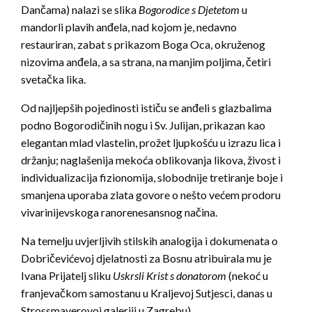
Dančama) nalazi se slika
Bogorodice s Djetetom
u
mandorli plavih anđela, nad kojom je, nedavno
restauriran, zabat s prikazom Boga Oca, okruženog
nizovima anđela, a sa strana, na manjim poljima, četiri
svetačka lika.
Od najljepših pojedinosti ističu se anđeli s glazbalima
podno Bogorodičinih nogu i Sv. Julijan, prikazan kao
elegantan mlad vlastelin, prožet ljupkošću u izrazu lica i
držanju; naglašenija mekoća oblikovanja likova, živost i
individualizacija fizionomija, slobodnije tretiranje boje i
smanjena uporaba zlata govore o nešto većem prodoru
vivarinijevskoga ranorenesansnog načina.
Na temelju uvjerljivih stilskih analogija i dokumenata o
Dobričevićevoj djelatnosti za Bosnu atribuirala mu je
Ivana Prijatelj sliku
Uskrsli Krist s donatorom
(nekoć u
franjevačkom samostanu u Kraljevoj Sutjesci, danas u
Strossmayerovoj galeriji u Zagrebu).