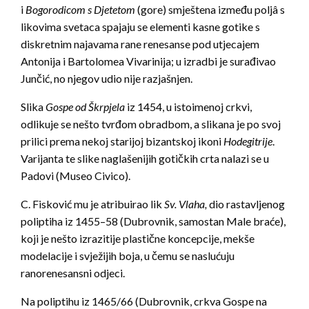
i
Bogorodicom s Djetetom
(gore) smještena između poljâ s
likovima svetaca spajaju se elementi kasne gotike s
diskretnim najavama rane renesanse pod utjecajem
Antonija i Bartolomea Vivarinija; u izradbi je surađivao
Junčić, no njegov udio nije razjašnjen.
Slika
Gospe od Škrpjela
iz 1454, u istoimenoj crkvi,
odlikuje se nešto tvrđom obradbom, a slikana je po svoj
prilici prema nekoj starijoj bizantskoj ikoni
Hodegitrije
.
Varijanta te slike naglašenijih gotičkih crta nalazi se u
Padovi (Museo Civico).
C. Fisković mu je atribuirao lik
Sv. Vlaha,
dio rastavljenog
poliptiha iz 1455–58 (Dubrovnik, samostan Male braće),
koji je nešto izrazitije plastične koncepcije, mekše
modelacije i svježijih boja, u čemu se naslućuju
ranorenesansni odjeci.
Na poliptihu iz 1465/66 (Dubrovnik, crkva Gospe na