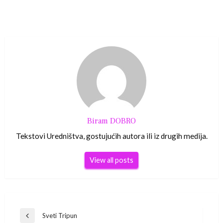
Biram DOBRO
Tekstovi Uredništva, gostujućih autora ili iz drugih medija.
View all posts
Navigacija
Sveti Tripun
Previous