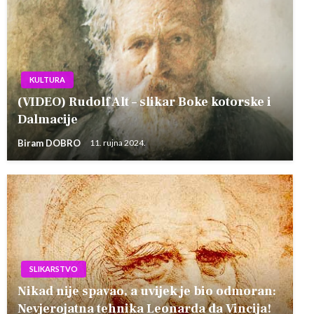
KULTURA
(VIDEO) Rudolf Alt – slikar Boke kotorske i
Dalmacije
Biram DOBRO
11. rujna 2024.
SLIKARSTVO
Nikad nije spavao, a uvijek je bio odmoran:
Nevjerojatna tehnika Leonarda da Vincija!