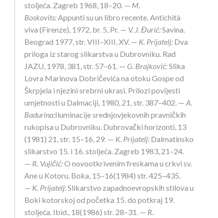
stoljeća. Zagreb 1968, 18–20. —
M.
Boskovits:
Appunti su un libro recente. Antichità
viva (Firenze), 1972, br. 5, Pr. —
V. J. Đurić:
Savina.
Beograd 1977, str. VIII–XIII, XV. —
K. Prijatelj:
Dva
priloga iz starog slikarstva u Dubrovniku. Rad
JAZU, 1978, 381, str. 57–61. —
G. Brajković:
Slika
Lovra Marinova Dobričevića na otoku Gospe od
Škrpjela i njezini srebrni ukrasi. Prilozi povijesti
umjetnosti u Dalmaciji, 1980, 21, str. 387–402. —
A.
Badurina:
Iluminacije srednjovjekovnih pravničkih
rukopisa u Dubrovniku. Dubrovački horizonti, 13
(1981) 21, str. 15–16, 29. —
K. Prijatelj:
Dalmatinsko
slikarstvo 15. i 16. stoljeća. Zagreb 1983, 21–24.
—
R. Vujičić:
O novootkrivenim freskama u crkvi sv.
Ane u Kotoru. Boka, 15–16(1984) str. 425–435.
—
K. Prijatelj:
Slikarstvo zapadnoevropskih stilova u
Boki kotorskoj od početka 15. do potkraj 19.
stoljeća. Ibid., 18(1986) str. 28–31. —
R.