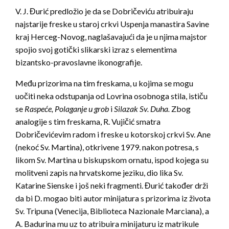
V. J. Đurić predložio je da se Dobričeviću atribuiraju
najstarije freske u staroj crkvi Uspenja manastira Savine
kraj Herceg-Novog, naglašavajući da je u njima majstor
spojio svoj gotički slikarski izraz s elementima
bizantsko-pravoslavne ikonografije.
Među prizorima na tim freskama, u kojima se mogu
uočiti neka odstupanja od Lovrina osobnoga stila, ističu
se
Raspeće, Polaganje u grob
i
Silazak Sv. Duha.
Zbog
analogije s tim freskama, R. Vujičić smatra
Dobričevićevim radom i freske u kotorskoj crkvi Sv. Ane
(nekoć Sv. Martina), otkrivene 1979. nakon potresa, s
likom Sv. Martina u biskupskom ornatu, ispod kojega su
molitveni zapis na hrvatskome jeziku, dio lika Sv.
Katarine Sienske i još neki fragmenti. Đurić također drži
da bi D. mogao biti autor minijatura s prizorima iz života
Sv. Tripuna (Venecija, Biblioteca Nazionale Marciana), a
A. Badurina mu uz to atribuira minijaturu iz matrikule