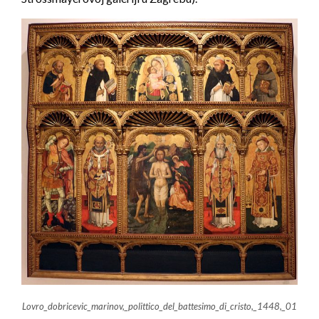
Lovro_dobricevic_marinov,_polittico_del_battesimo_di_cristo,_1448,_01