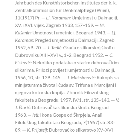
Jahrbuch des Kunsthistorischen Institutes der k. k.
Zentralkommission für Denkmalpflege (Wien),
11(1917) Pr. —
Lj. Karaman:
Umjetnost u Dalmaciji,
XV. i XVI. vijek. Zagreb 1933, 157–159. —
M.
Kašanin:
Umetnost i umetnici. Beograd 1943. —
Lj.
Karaman:
Pregled umjetnosti u Dalmaciji. Zagreb
1952, 69–70. —
J. Tadić:
Građa o slikarskoj školi u
Dubrovniku XIII–XVI v., 1–2. Beograd 1952. —
C.
Fisković:
Nekoliko podataka o starim dubrovačkim
slikarima. Prilozi povijesti umjetnosti u Dalmaciji,
1956, 10, str. 139–145. —
J. Maksimović:
Rukopis sa
minijaturama života i čuda sv. Trifuna u Marcijani i
njegova kotorska kopija. Zbornik Filozofskog
fakulteta u Beogradu, 1957, IV/1, str. 135–143. —
V.
J. Đurić:
Dubrovačka slikarska škola. Beograd
1963. —
Isti:
Ikona Gospe od Škrpjela. Anali
Filološkog fakulteta u Beogradu, 7(1967) str. 83–
89. —
K. Prijatelj:
Dubrovačko slikarstvo XV–XVI