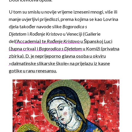
U tom su smislu u novije vrijeme izneseni mnogi, više ili
manje uvjerljivi prijedlozi, prema kojima se kao Lovrina
djela također navode slike
Bogorodica s
Djetetom
i
Rođenje Kristovo
u Veneciji (Gallerie
del
l’Accademia) te
Rođenje Kristovo
u Šipanskoj Luci
(župna crkva) i
Bogorodica s Djetetom
u Komiži (privatna
zbirka). D. je neprijeporno glavna osoba u okviru
»dalmatinske slikarske škole« na prijelazu iz kasne
gotike u ranu renesansu.