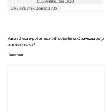
Dubrovniku. Rad JAZU
XV. i XVI. vijek. Zagreb 1933
LEAVE A RESPONSE
Vaša adresa e-pošte neće biti objavljena.
Obavezna polja
su označena sa
*
Komentar