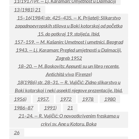
11(1917) Pr. — Lj. Karaman: Umjetnost u Dalmaciji
13 (1981) 21
15–16(1984) str. 425–435. — K. Prijatelj: Slikarstvo
zapadnoevropskih stilova u Boki kotorskoj od početka
15. do potkraj 19. stoljeća. Ibid.
157–159. — M. Kašanin: Umetnost i umetnici. Beograd
1943. — Lj. Karaman: Pregled umjetnosti u Dalmaciji.
Zagreb 1952
18–20. — M. Boskovits: Appunti su un libro recente.
Antichità viva (Firenze)
18(1986) str. 28–31. — R. Vujičić: Zidno slikarstvo u
Boki kotorskoj i neki aspekti njegove prezentacije. Ibid.
1956)
1957.
1972
1978
1980
1986–87
1991)
21
21–24. — R. Vujičić: O novootkrivenim freskama u
crkvi sv. Ane u Kotoru. Boka
26