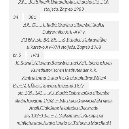
29. — K. Prijatelj: Dalmatinsko slikarstvo 15. i 16.
stoljeća. Zagreb 1983
34
381
69–70. — J. Tadić: Građa o slikarskoj školi u
Dubrovniku XIII–XVI v.
7(1967) str. 83–89. — K. Prijatelj: Dubrovačko
slikarstvo XV–XVI stoljeća. Zagreb 1968
br. 5
IV/1
K. Kovač: Nikolaus Ragusinus und Zeit. Jahrbuch des
Kunsthistorischen Institutes der k. k.
Zentralkommission für Denkmalpflege (Wien)
Pr. — V. J. Đurić: Savina. Beograd 1977
str. 135–143. — V. J. Đurić: Dubrovačka slikarska
škola. Beograd 1963. — Isti: Ikona Gospe od Škrpjela.
Anali Filološkog fakulteta u Beogradu
str. 139–145. — J. Maksimović: Rukopis sa
minijaturama života i čuda sv. Trifuna u Marcijani i