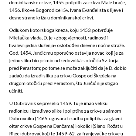
dominikanske crkve, 1455. poliptih za crkvu Male braće,
1456. likove Bogorodice i Sv. Ivana Evanđelista s lijeve i
desne strane križa u dominikanskoj crkvi.
Odlukom kotorskoga kneza, koju 1453. potvrđuje
Mletačka vlada, D. je »zbog vjernosti, radinosti i
hvalevrijedna služenja« oslobođen dnevne i noćne straže.
God. 1454. Junčić mu oporučno ostavlja novac koji je za
jednu sliku bio primio od redovnikâ s otočića Sv. Jurja
pred Perastom; po tome se može zaključiti da je D. dobio
zadaću da izradi sliku za crkvu Gospe od Škrpjela na
drugom otočiću pred Perastom, što Junčić nije stigao
učiniti.
U Dubrovnik se preselio 1459. Tu je imao veliku
radionicu i izrađivao slike i poliptihe za crkve u sâmom
Dubrovniku (1465. ugovara izradbu poliptiha za glavni
oltar crkve Gospe na Dančama) i okolici (Slano, Rožat u
Rijeci dubrovačkoj) te 1459–62. za franjevačke crkve u