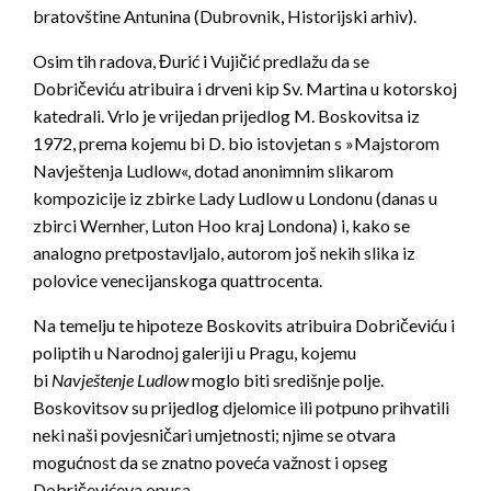
bratovštine Antunina (Dubrovnik, Historijski arhiv).
Osim tih radova, Đurić i Vujičić predlažu da se
Dobričeviću atribuira i drveni kip Sv. Martina u kotorskoj
katedrali. Vrlo je vrijedan prijedlog M. Boskovitsa iz
1972, prema kojemu bi D. bio istovjetan s »Majstorom
Navještenja Ludlow«, dotad anonimnim slikarom
kompozicije iz zbirke Lady Ludlow u Londonu (danas u
zbirci Wernher, Luton Hoo kraj Londona) i, kako se
analogno pretpostavljalo, autorom još nekih slika iz
polovice venecijanskoga quattrocenta.
Na temelju te hipoteze Boskovits atribuira Dobričeviću i
poliptih u Narodnoj galeriji u Pragu, kojemu
bi
Navještenje Ludlow
moglo biti središnje polje.
Boskovitsov su prijedlog djelomice ili potpuno prihvatili
neki naši povjesničari umjetnosti; njime se otvara
mogućnost da se znatno poveća važnost i opseg
Dobričevićeva opusa.