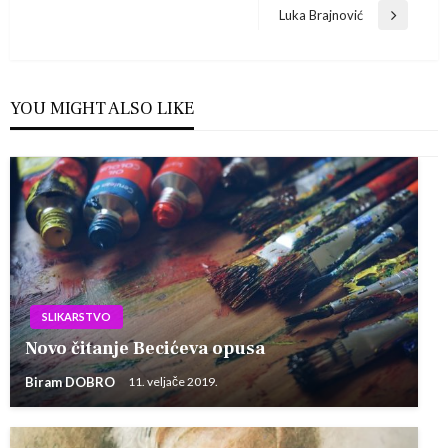
Post
Luka Brajnović
objava
Next
Post
YOU MIGHT ALSO LIKE
SLIKARSTVO
Novo čitanje Becićeva opusa
Biram DOBRO
11. veljače 2019.