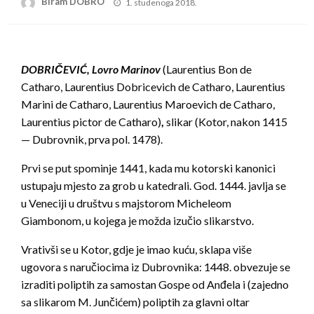
Posted
Biram DOBRO
1. studenoga 2018.
on
DOBRIČEVIĆ, Lovro Marinov
(Laurentius Bon de
Catharo, Laurentius Dobricevich de Catharo, Laurentius
Marini de Catharo, Laurentius Maroevich de Catharo,
Laurentius pictor de Catharo)
,
slikar (Kotor, nakon 1415
— Dubrovnik, prva pol. 1478).
Prvi se put spominje 1441, kada mu kotorski kanonici
ustupaju mjesto za grob u katedrali. God. 1444. javlja se
u Veneciji u društvu s majstorom Micheleom
Giambonom, u kojega je možda izučio slikarstvo.
Vrativši se u Kotor, gdje je imao kuću, sklapa više
ugovora s naručiocima iz Dubrovnika: 1448. obvezuje se
izraditi poliptih za samostan Gospe od Anđela i (zajedno
sa slikarom M. Junčićem) poliptih za glavni oltar