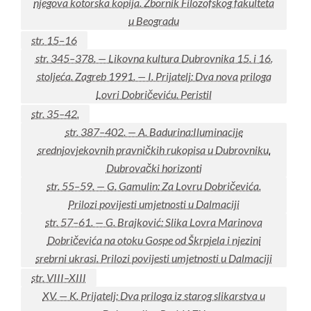
njegova kotorska kopija. Zbornik Filozofskog fakulteta
u Beogradu
str. 15–16
str. 345–378. — Likovna kultura Dubrovnika 15. i 16.
stoljeća. Zagreb 1991. — I. Prijatelj: Dva nova priloga
Lovri Dobričeviću. Peristil
str. 35–42.
str. 387–402. — A. Badurina:Iluminacije
srednjovjekovnih pravničkih rukopisa u Dubrovniku.
Dubrovački horizonti
str. 55–59. — G. Gamulin: Za Lovru Dobričevića.
Prilozi povijesti umjetnosti u Dalmaciji
str. 57–61. — G. Brajković: Slika Lovra Marinova
Dobričevića na otoku Gospe od Škrpjela i njezini
srebrni ukrasi. Prilozi povijesti umjetnosti u Dalmaciji
str. VIII–XIII
XV. — K. Prijatelj: Dva priloga iz starog slikarstva u