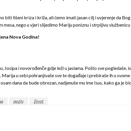
iti lišeni kriza i križa, ali ćemo imati jasan cilj i uvjerenje da B
im mesa, nego u vjeri slijedimo Mariju poniznu i strpljivu službeni
njena Nova Godina!
, Josipa i novorođenče gdje leži u jaslama. Pošto sve pogledaše, is
iri. Marija u sebi pohra­njivaše sve te događaje i prebi­raše ih u svome
ršilo osam dana da bude obrezan, nadjenuše mu ime Isus, kako ga je 
na
poziv
život