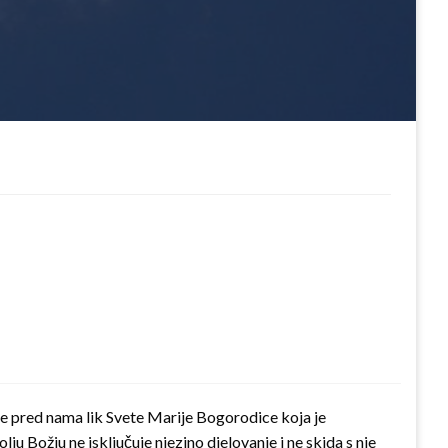
je pred nama lik Svete Marije Bogorodice koja je
ju Božju ne isključuje njezino djelovanje i ne skida s nje