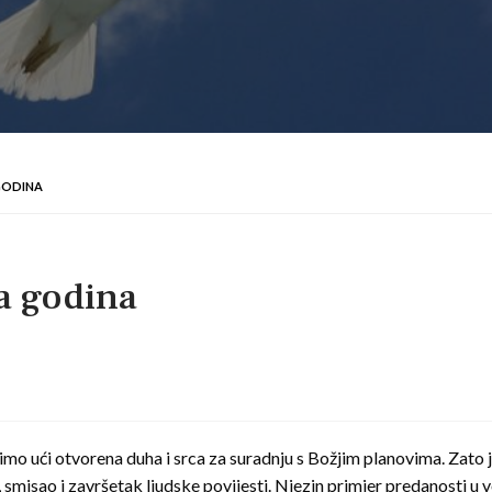
GODINA
a godina
imo ući otvorena duha i srca za suradnju s Božjim planovima. Zato 
misao i završetak ljudske povijesti. Njezin primjer predanosti u vol