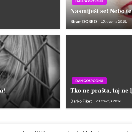
DAN GOSPODNJI
Nasmiješi se! Nebo te
Biram DOBRO
15. travnja 2018.
DAN GOSPODNJI
a!
Tko ne prašta, taj ne 
Darko Fiket
23. travnja 2016.