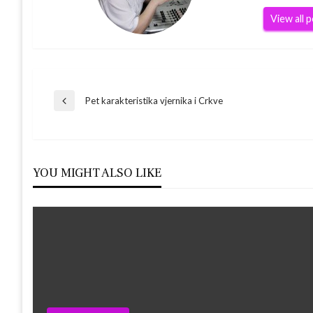
View all 
Navigacija
Pet karakteristika vjernika i Crkve
Previous
Post
objava
YOU MIGHT ALSO LIKE