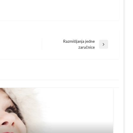
Razmišljanja jedne
Next
zaručnice
Post