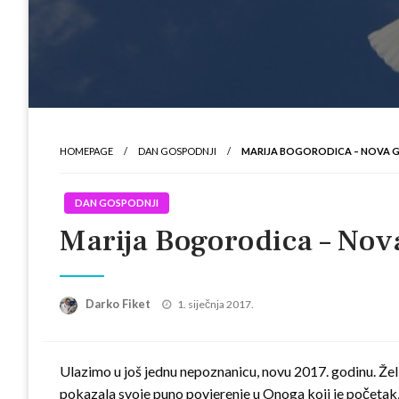
HOMEPAGE
DAN GOSPODNJI
MARIJA BOGORODICA – NOVA 
DAN GOSPODNJI
Marija Bogorodica – Nov
Posted
Darko Fiket
1. siječnja 2017.
on
Ulazimo u još jednu nepoznanicu, novu 2017. godinu. Žel
pokazala svoje puno povjerenje u Onoga koji je početak, s