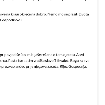
og sve na kraju okreće na dobro. Nemojmo se plašiti života
cu Gospodinovu.
pripovjediše što im bijaše rečeno o tom djetetu. A svi
 srcu. Pastiri se zatim vratiše slaveći i hvaleći Boga za sve
bio prozvao anđeo prije njegova začeća. Riječ Gospodnja.