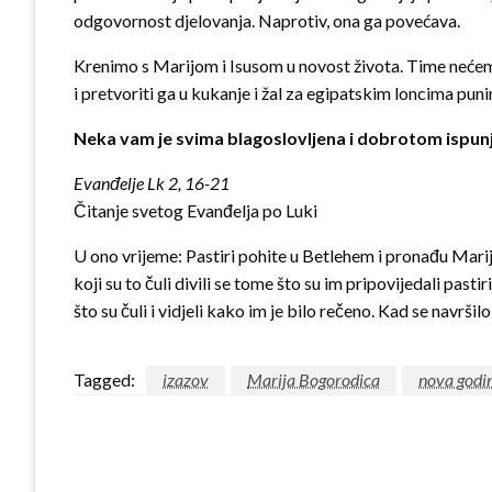
odgovornost djelovanja. Naprotiv, ona ga povećava.
Krenimo s Marijom i Isusom u novost života. Time nećemo b
i pretvoriti ga u kukanje i žal za egipatskim loncima pun
Neka vam je svima blagoslovljena i dobrotom ispu
Evanđelje Lk 2, 16-21
Čitanje svetog Evanđelja po Luki
U ono vrijeme: Pastiri pohite u Betlehem i pronađu Mariju
koji su to čuli divili se ­tome što su im pripovijedali past
što su čuli i vidjeli kako im je bilo rečeno. Kad se nav
Tagged:
izazov
Marija Bogorodica
nova godi
LEAVE A RESPONSE