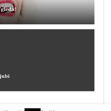
 gleda!
ljubi