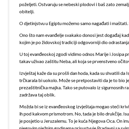
poželjeti. Ostvaruju se nebeski plodovi i baš zato zemaljsk
obitelji.
O djetinjstvu u Egiptu možemo samo nagađati i maštati. Sj
Ono što nam evanđelje svakako donosi jest događaj kad j
kojim je po židovskoj tradiciji odgovorniji dio odrastan
U toj evanđeoskoj zgodi vidimo odnos Marije i Josipa pre
takav uživao zaštitu Neba, ali koja se prvenstveno očito
Izvještaj kaže da su prošli dan hoda, kada su shvatili da 
trčkarala bi uokolo. Može se pretpostaviti da je to bio j
prezaštitnička majka. Tako se putovalo iz sigurnosnih ra
zadržava taj oblik.
Možda bi se iz evanđeoskog izvještaja mogao steći krivi 
ih pod kakvom prismotrom. No, tada je bilo drukčije. Isu
je posjetio u Jeruzalemu. To je kuća Njegova Oca. On im
njegovim nježnim godinama prisustvuje Pradavni sa svim