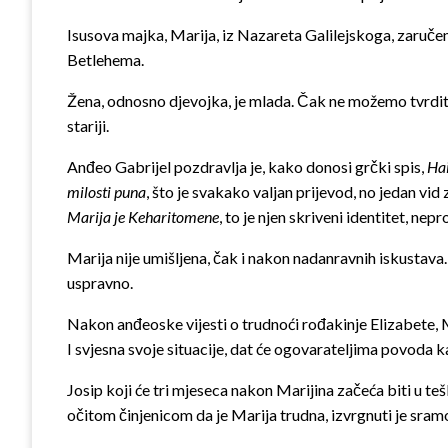
Isusova majka, Marija, iz Nazareta Galilejskoga, zaručena
Betlehema.
Žena, odnosno djevojka, je mlada. Čak ne možemo tvrditi 
stariji.
Anđeo Gabrijel pozdravlja je, kako donosi grčki spis,
Hai
milosti puna
, što je svakako valjan prijevod, no jedan vid
Marija je Keharitomene
, to je njen skriveni identitet, nep
Marija nije umišljena, čak i nakon nadanravnih iskustava. I
uspravno.
Nakon anđeoske vijesti o trudnoći rođakinje Elizabete, Ma
I svjesna svoje situacije, dat će ogovarateljima povoda kad
Josip koji će tri mjeseca nakon Marijina začeća biti u teš
očitom činjenicom da je Marija trudna, izvrgnuti je sramo