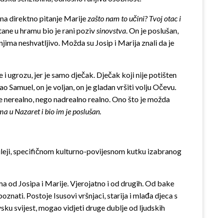
, na direktno pitanje Marije
zašto nam to učini? Tvoj otac i
tane u hramu bio je rani poziv
sinovstva
. On je poslušan,
 njima neshvatljivo. Možda su Josip i Marija znali da je
e i ugrozu, jer je samo dječak. Dječak koji nije potišten
o Samuel, on je voljan, on je gladan vršiti volju Očevu.
 ne nerealno, nego nadrealno realno. Ono što je možda
ima u Nazaret i bio im je poslušan.
ileji, specifičnom kulturno-povijesnom kutku izabranog
ma od Josipa i Marije. Vjerojatno i od drugih. Od bake
znati. Postoje Isusovi vršnjaci, starija i mlađa djeca s
vsku svijest, mogao vidjeti druge dublje od ljudskih