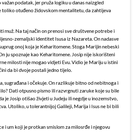
lo važan podatak, jer pruža logiku u danas naizgled
je toliko otuđeno židovskom mentalitetu, da zahtijeva
ti muž. Na taj način on prenosi sve društvene potrebe i
ijesno-zemaljski identitet Isusa iz Nazareta. On nadasve
i suprug onoj koja je Keharitomene. Stoga Marijin nebeski
 ju spoznaje kao Keharitomene. Josip nije iskorišteni
milosti nije mogao vidjeti Evu. Vidio je Mariju u istini
i da bi dvoje postali jedno tijelo.
da, sugrađana i očekuje. On razlikuje bitno od nebitnoga i
ilo? Dati otpusno pismo ili razvrgnuti zaruke koje su bile
a je Josip otišao živjeti u Judeju ili negdje u inozemstvo,
Utoliko, u tolerantnijoj Galileji, Marija i Isus ne bi bili
ce i um koji je protkan smislom za milosrđe i njegovu