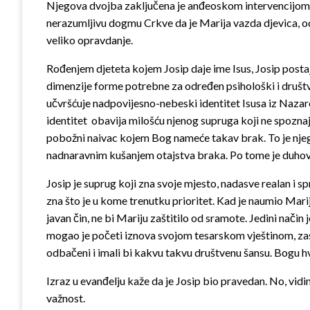
Njegova dvojba zaključena je anđeoskom intervencijom, 
nerazumljivu dogmu Crkve da je Marija vazda djevica, od
veliko opravdanje.
Rođenjem djeteta kojem Josip daje ime Isus, Josip postaj
dimenzije forme potrebne za određen psihološki i društve
učvršćuje nadpovijesno-nebeski identitet Isusa iz Nazare
identitet obavija milošću njenog supruga koji ne spozn
pobožni naivac kojem Bog nameće takav brak. To je njegov
nadnaravnim kušanjem otajstva braka. Po tome je duhovno 
Josip je suprug koji zna svoje mjesto, nadasve realan i s
zna što je u kome trenutku prioritet. Kad je naumio Marij
javan čin, ne bi Mariju zaštitilo od sramote. Jedini način 
mogao je početi iznova svojom tesarskom vještinom, zasnova
odbačeni i imali bi kakvu takvu društvenu šansu. Bogu hv
Izraz u evanđelju kaže da je Josip bio pravedan. No, vidi
važnost.