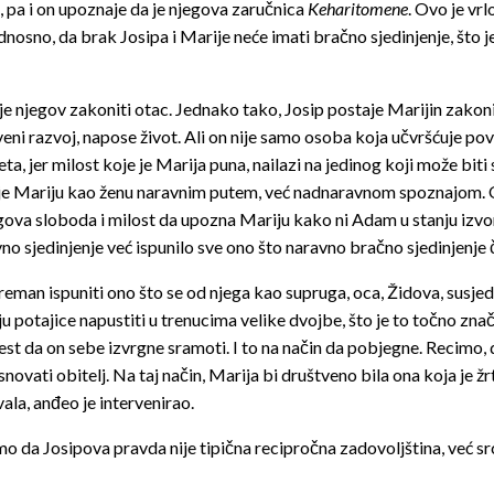
pa i on upoznaje da je njegova zaručnica
Keharitomene
. Ovo je vr
nosno, da brak Josipa i Marije neće imati bračno sjedinjenje, što 
e njegov zakoniti otac. Jednako tako, Josip postaje Marijin zakoni
ni razvoj, napose život. Ali on nije samo osoba koja učvršćuje pov
ta, jer milost koje je Marija puna, nailazi na jedinog koji može bit
aje Mariju kao ženu naravnim putem, već nadnaravnom spoznajom. On
a sloboda i milost da upozna Mariju kako ni Adam u stanju izvorne 
sjedinjenje već ispunilo sve ono što naravno bračno sjedinjenje čin
preman ispuniti ono što se od njega kao supruga, oca, Židova, susje
u potajice napustiti u trenucima velike dvojbe, što je to točno znač
jest da on sebe izvrgne sramoti. I to na način da pobjegne. Recimo, d
ti obitelj. Na taj način, Marija bi društveno bila ona koja je žrtva. 
ala, anđeo je intervenirao.
mo da Josipova pravda nije tipična recipročna zadovoljština, već sr