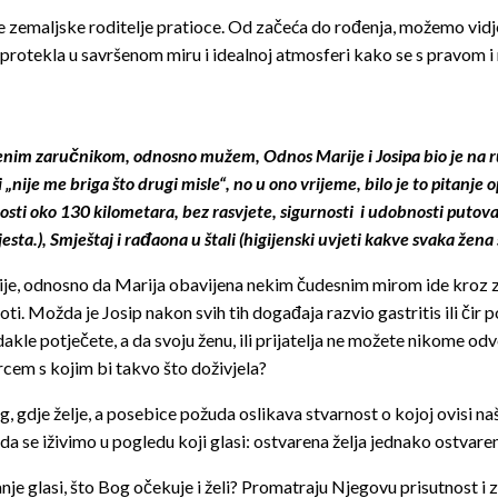
ve zemaljske roditelje pratioce. Od začeća do rođenja, možemo vidje
e protekla u savršenom miru i idealnoj atmosferi kako se s pravom
njenim zaručnikom, odnosno mužem, Odnos Marije i Josipa bio je na ru
ći „nije me briga što drugi misle“, no u ono vrijeme, bilo je to pitanje
osti oko 130 kilometara, bez rasvjete, sigurnosti i udobnosti puto
ta.), Smještaj i rađaona u štali (higijenski uvjeti kakve svaka žena 
e, odnosno da Marija obavijena nekim čudesnim mirom ide kroz ze
ti. Možda je Josip nakon svih tih događaja razvio gastritis ili čir p
dakle potječete, a da svoju ženu, ili prijatelja ne možete nikome o
rcem s kojim bi takvo što doživjela?
g, gdje želje, a posebice požuda oslikava stvarnost o kojoj ovisi naš
k da se iživimo u pogledu koji glasi: ostvarena želja jednako ostvaren
anje glasi, što Bog očekuje i želi? Promatraju Njegovu prisutnost i z