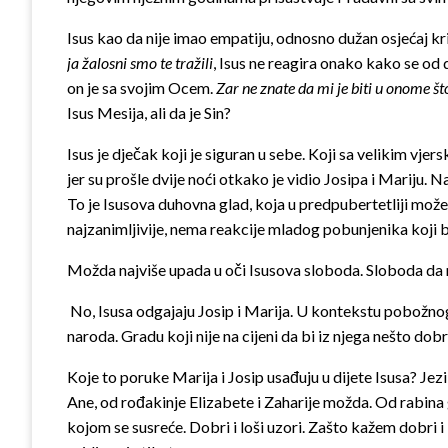
Isus kao da nije imao empatiju, odnosno dužan osjećaj kriv
ja žalosni smo te tražili
, Isus ne reagira onako kako se od
on je sa svojim Ocem.
Zar ne znate da mi je biti u onome š
Isus Mesija, ali da je Sin?
Isus je dječak koji je siguran u sebe. Koji sa velikim vjer
jer su prošle dvije noći otkako je vidio Josipa i Mariju. 
To je Isusova duhovna glad, koja u predpubertetliji može 
najzanimljivije, nema reakcije mladog pobunjenika koji b
Možda najviše upada u oči Isusova sloboda. Sloboda da 
No, Isusa odgajaju Josip i Marija. U kontekstu pobožno
naroda. Gradu koji nije na cijeni da bi iz njega nešto do
Koje to poruke Marija i Josip usađuju u dijete Isusa? Jez
Ane, od rođakinje Elizabete i Zaharije možda. Od rabina gr
kojom se susreće. Dobri i loši uzori. Zašto kažem dobri i