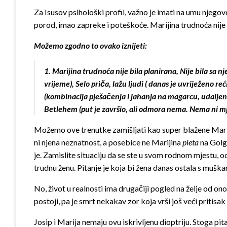
Za Isusov psihološki profil, važno je imati na umu njego
porod, imao zapreke i poteškoće. Marijina trudnoća nij
Možemo zgodno to ovako iznijeti:
1. Marijina trudnoća nije bila planirana, Nije bila sa 
vrijeme), Selo priča, lažu ljudi ( danas je uvriježeno re
(kombinacija pješačenja i jahanja na magarcu, udaljen
Betlehem (put je završio, ali odmora nema. Nema ni mjes
Možemo ove trenutke zamišljati kao super blažene Marij
ni njena neznatnost, a posebice ne Marijina
pieta
na Golgo
je. Zamislite situaciju da se ste u svom rodnom mjestu, o
trudnu ženu. Pitanje je koja bi žena danas ostala s muška
No, život u realnosti ima drugačiji pogled na želje od ono
postoji, pa je smrt nekakav zor koja vrši još veći pritisa
Josip i Marija nemaju ovu iskrivljenu dioptriju. Stoga pit