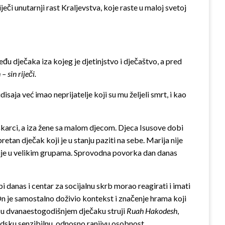
iječi unutarnji rast Kraljevstva, koje raste u maloj svetoj
u dječaka iza kojeg je djetinjstvo i dječaštvo, a pred
– sin riječi.
aja već imao neprijatelje koji su mu željeli smrt, i kao
muškarci, a iza žene sa malom djecom. Djeca Isusove dobi
tan dječak koji je u stanju paziti na sebe. Marija nije
putuje u velikim grupama. Sprovodna povorka dan danas
danas i centar za socijalnu skrb morao reagirati i imati
 On je samostalno doživio kontekst i značenje hrama koji
u u dvanaestogodišnjem dječaku struji
Ruah Hakodesh
,
dsku senzibilnu, odnosno ranjivu osobnost.