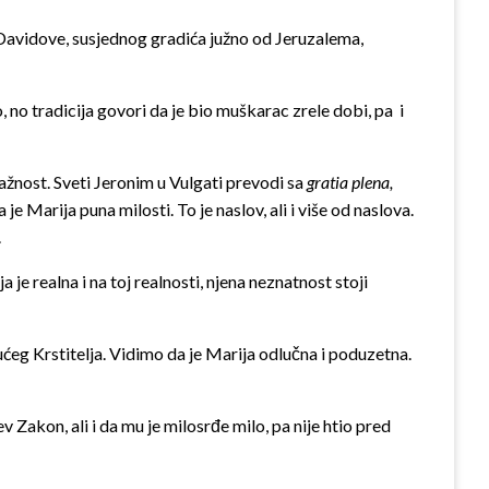
e Davidove, susjednog gradića južno od Jeruzalema,
no tradicija govori da je bio muškarac zrele dobi, pa i
žnost. Sveti Jeronim u Vulgati prevodi sa
gratia plena,
a je Marija puna milosti. To je naslov, ali i više od naslova.
.
 je realna i na toj realnosti, njena neznatnost stoji
ućeg Krstitelja. Vidimo da je Marija odlučna i poduzetna.
v Zakon, ali i da mu je milosrđe milo, pa nije htio pred