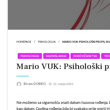
HOMEPAGE
PSIHOLOGIJA
MARIO VUK: PSIHOLOŠKI PROFIL ISU
PSIHOLOGIJA
RAZMIŠLJANJA
SVJEDOČANSTVA
TEO
Mario VUK: Psihološki pro
Posted
Biram DOBRO
13. srpnja 2025.
on
Ne možemo sa sigurnošću znati datum Isusova rođenja. Dok
kao datum. Godina rođenja bila bi svakako prije smrti He