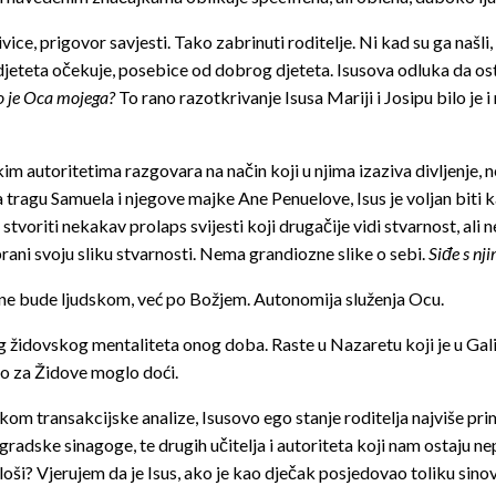
ice, prigovor savjesti. Tako zabrinuti roditelje. Ni kad su ga našli
 djeteta očekuje, posebice od dobrog djeteta. Isusova odluka da os
to je Oca mojega?
To rano razotkrivanje Isusa Mariji i Josipu bilo je i
skim autoritetima razgovara na način koji u njima izaziva divljenje, n
Na tragu Samuela i njegove majke Ane Penuelove, Isus je voljan biti ka
stvoriti nekakav prolaps svijesti koji drugačije vidi stvarnost, ali
rani svoju sliku stvarnosti. Nema grandiozne slike o sebi.
Siđe s nj
ne bude ljudskom, već po Božjem. Autonomija služenja Ocu.
g židovskog mentaliteta onog doba. Raste u Nazaretu koji je u Gal
bro za Židove moglo doći.
ikom transakcijske analize, Isusovo ego stanje roditelja najviše pri
adske sinagoge, te drugih učitelja i autoriteta koji nam ostaju nepo
 loši? Vjerujem da je Isus, ako je kao dječak posjedovao toliku sino