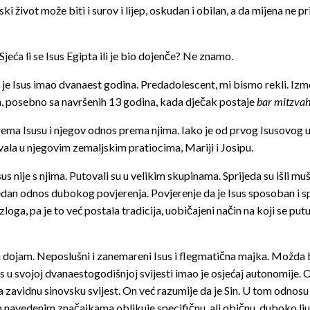
i život može biti i surov i lijep, oskudan i obilan, a da mijena ne pr
eća li se Isus Egipta ili je bio dojenče? Ne znamo.
e Isus imao dvanaest godina. Predadolescent, mi bismo rekli. Izmeđ
ja, posebno sa navršenih 13 godina, kada dječak postaje
bar mitzvah 
ma Isusu i njegov odnos prema njima. Iako je od prvog Isusovog udis
vala u njegovim zemaljskim pratiocima, Mariji i Josipu.
Isus nije s njima. Putovali su u velikim skupinama. Sprijeda su išli 
edan odnos dubokog povjerenja. Povjerenje da je Isus sposoban i spre
zloga, pa je to već postala tradicija, uobičajeni način na koji se 
dojam. Neposlušni i zanemareni Isus i flegmatična majka. Možda bi 
s u svojoj dvanaestogodišnjoj svijesti imao je osjećaj autonomije.
a zavidnu sinovsku svijest. On već razumije da je Sin. U tom odnos
 navedenim značajkama oblikuje specifičnu, ali običnu, duboko lju