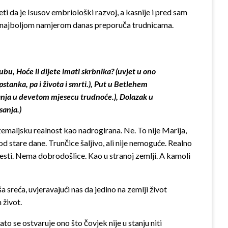
ti da je Isusov embriološki razvoj, a kasnije i pred sam
 i najboljom namjerom danas preporuča trudnicama.
bu, Hoće li dijete imati skrbnika? (uvjet u ono
 opstanka, pa i života i smrti.), Put u Betlehem
vanja u devetom mjesecu trudnoće.), Dolazak u
sanja.)
maljsku realnost kao nadrogirana. Ne. To nije Marija,
od stare dane. Trunčice šaljivo, ali nije nemoguće. Realno
dvesti. Nema dobrodošlice. Kao u stranoj zemlji. A kamoli
a sreća, uvjeravajući nas da jedino na zemlji život
 život.
ato se ostvaruje ono što čovjek nije u stanju niti