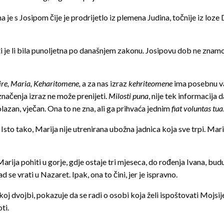
 je s Josipom čije je prodrijetlo iz plemena Judina, točnije iz loz
je li bila punoljetna po današnjem zakonu. Josipovu dob ne znamo, 
re, Maria, Keharitomene,
a za nas izraz
kehriteomene
ima posebnu va
 značenja izraz ne može prenijeti.
Milosti puna
, nije tek informacija d
rolazan, vječan. Ona to ne zna, ali ga prihvaća jednim
fiat voluntas tua
sto tako, Marija nije utrenirana ubožna jadnica koja sve trpi. Marija
rija pohiti u gorje, gdje ostaje tri mjeseca, do rođenja Ivana, bud
 se vrati u Nazaret. Ipak, ona to čini, jer je ispravno.
koj dvojbi, pokazuje da se radi o osobi koja želi ispoštovati Mojsije
ti.