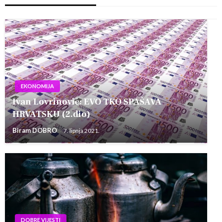
EKONOMIJA
Ivan Lovrinović: EVO TKO SPAŠAVA
HRVATSKU (2.dio)
Biram DOBRO
7. lipnja 2021.
DOBRE VIJESTI