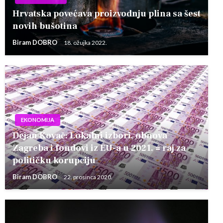
Hrvatska povećava proizvodnju plina sa šest
novih bušotina
Biram DOBRO
18. ožujka 2022.
EKONOMIJA
Dejan Kovač: Lokalni izbori, obnova
Zagreba i fondovi iz EU-a u 2021. = raj za
političku korupciju
Biram DOBRO
22. prosinca 2020.