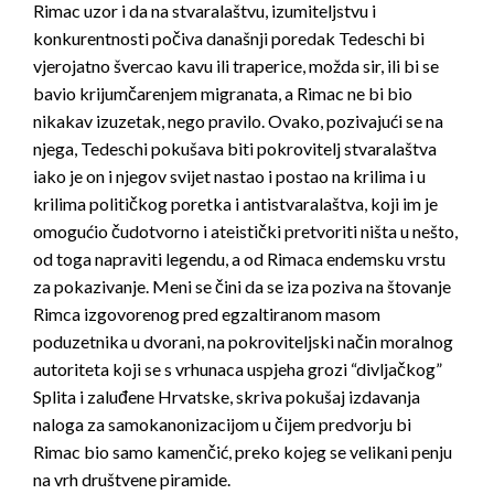
Rimac uzor i da na stvaralaštvu, izumiteljstvu i
konkurentnosti počiva današnji poredak Tedeschi bi
vjerojatno švercao kavu ili traperice, možda sir, ili bi se
bavio krijumčarenjem migranata, a Rimac ne bi bio
nikakav izuzetak, nego pravilo. Ovako, pozivajući se na
njega, Tedeschi pokušava biti pokrovitelj stvaralaštva
iako je on i njegov svijet nastao i postao na krilima i u
krilima političkog poretka i antistvaralaštva, koji im je
omogućio čudotvorno i ateistički pretvoriti ništa u nešto,
od toga napraviti legendu, a od Rimaca endemsku vrstu
za pokazivanje. Meni se čini da se iza poziva na štovanje
Rimca izgovorenog pred egzaltiranom masom
poduzetnika u dvorani, na pokroviteljski način moralnog
autoriteta koji se s vrhunaca uspjeha grozi “divljačkog”
Splita i zaluđene Hrvatske, skriva pokušaj izdavanja
naloga za samokanonizacijom u čijem predvorju bi
Rimac bio samo kamenčić, preko kojeg se velikani penju
na vrh društvene piramide.