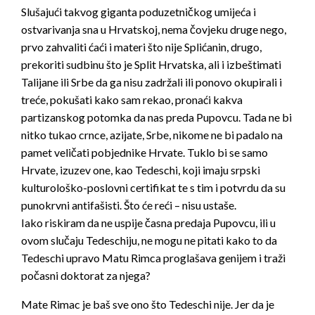
Slušajući takvog giganta poduzetničkog umijeća i
ostvarivanja sna u Hrvatskoj, nema čovjeku druge nego,
prvo zahvaliti ćaći i materi što nije Splićanin, drugo,
prekoriti sudbinu što je Split Hrvatska, ali i izbeštimati
Talijane ili Srbe da ga nisu zadržali ili ponovo okupirali i
treće, pokušati kako sam rekao, pronaći kakva
partizanskog potomka da nas preda Pupovcu. Tada ne bi
nitko tukao crnce, azijate, Srbe, nikome ne bi padalo na
pamet veličati pobjednike Hrvate. Tuklo bi se samo
Hrvate, izuzev one, kao Tedeschi, koji imaju srpski
kulturološko-poslovni certifikat te s tim i potvrdu da su
punokrvni antifašisti. Što će reći – nisu ustaše.
Iako riskiram da ne uspije časna predaja Pupovcu, ili u
ovom slučaju Tedeschiju, ne mogu ne pitati kako to da
Tedeschi upravo Matu Rimca proglašava genijem i traži
počasni doktorat za njega?
Mate Rimac je baš sve ono što Tedeschi nije. Jer da je