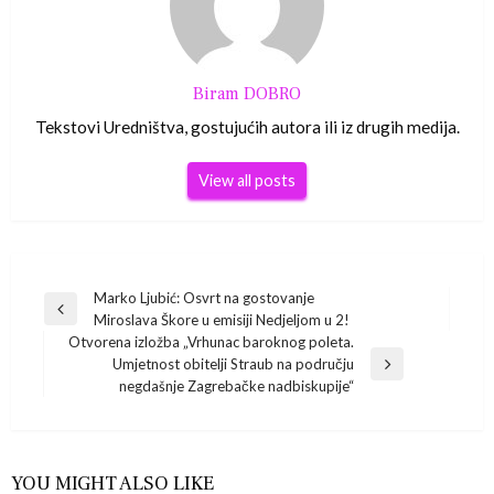
Biram DOBRO
Tekstovi Uredništva, gostujućih autora ili iz drugih medija.
View all posts
Navigacija
Marko Ljubić: Osvrt na gostovanje
Previous
Miroslava Škore u emisiji Nedjeljom u 2!
Post
objava
Otvorena izložba „Vrhunac baroknog poleta.
Umjetnost obitelji Straub na području
Next
negdašnje Zagrebačke nadbiskupije“
Post
YOU MIGHT ALSO LIKE