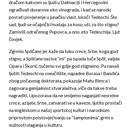
dračom kakvom su ljudi u Dalmaciji i Hercegovini
ograđivali duvarove oko vinograda, i kad se narodu
povrati povjerenje u junačku vlast, iskoči Tedeschi. Što
sad, ljudi se očajnički hvataju za kosu, uši, za što stignu?
Zamisliš odračenog Pupovca, a ono, eto Tedeschija. Ljut
čovjek.
Zgrmio Spličane jer kaže da tuku crnce, Srbe, koga god
stignu, a Splićane naziva “mi” pa ispada tuče Split, valjda
Opara i Škorić, tučemo svi gdje god stignemo. Pa navali
ljutiti Tedeschi na sveučilište, napadne Borasa i Bandića
zbog počasnog doktorata, pokazuje Matu Rimca i
zagovara genijalnost stvaralaštva, viče da takve treba
nagraditi. Upozorava da ne smijemo naganjati nesretne
crnce, azijate, Srbe, zatvarati se u kaveze, ljutito prostači
na engleskom o našoj sportskoj kulturi i narodnom
priprostom poistovjećivanju sa “šampionima”, grmi o
nužnosti ulaganja u kulturu.