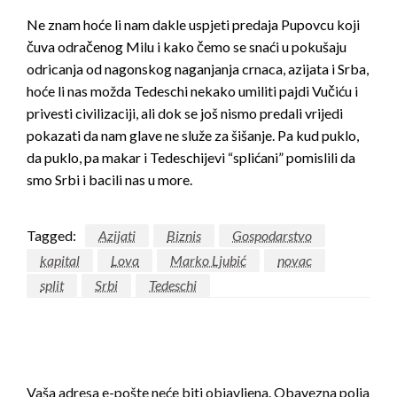
Ne znam hoće li nam dakle uspjeti predaja Pupovcu koji
čuva odračenog Milu i kako čemo se snaći u pokušaju
odricanja od nagonskog naganjanja crnaca, azijata i Srba,
hoće li nas možda Tedeschi nekako umiliti pajdi Vučiću i
privesti civilizaciji, ali dok se još nismo predali vrijedi
pokazati da nam glave ne služe za šišanje. Pa kud puklo,
da puklo, pa makar i Tedeschijevi “splićani” pomislili da
smo Srbi i bacili nas u more.
Tagged:
Azijati
Biznis
Gospodarstvo
kapital
Lova
Marko Ljubić
novac
split
Srbi
Tedeschi
LEAVE A RESPONSE
Vaša adresa e-pošte neće biti objavljena.
Obavezna polja