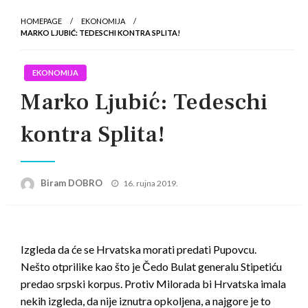
HOMEPAGE
EKONOMIJA
MARKO LJUBIĆ: TEDESCHI KONTRA SPLITA!
EKONOMIJA
Marko Ljubić: Tedeschi
kontra Splita!
Posted
Biram DOBRO
16. rujna 2019.
on
Izgleda da će se Hrvatska morati predati Pupovcu.
Nešto otprilike kao što je Čedo Bulat generalu Stipetiću
predao srpski korpus. Protiv Milorada bi Hrvatska imala
nekih izgleda, da nije iznutra opkoljena, a najgore je to