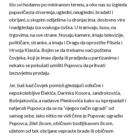
što svi hodamo po miniranom terenu, a oko nas su izgleda
pupavičasta stvorenja, ugledni, neugledni, bradati i
obrijani, u skupim odijelima i u dronjacima, doslovno vire
i nadgledaju iza svakoga ćoška. U tramvaju, busu, na
trgovima, na sve strane. Nosaju kamere, imaju televizije,
političare, stranke, a imaju i Dragu da oprostite Pilsela i
Hrvoja Klasića. Bojim se da trebamo naći poštena
čovjeka, koji je imao djeda ili pradjeda u partizanima i
nekako se pokušati umiliti Pupovcu da prihvati
bezuvjetnu predaju.
Jer, baš kad čovjek pomisli gledajući odlučne i
nepokolebljive Đakića, Darinka Kosora, Jandrokovića,
Bošnjakovića, a nadasve Plenkovića kako su isprepadali i
natjerali Pupovca da se na “njegov način ogradi” od
samog sebe, iako nitko ne vidi čime je Pupovac ogradio
Pupovca, žilet žicom, običnom bodljikavom žicom,
užetom od tek obrijane vepraste brade ili običnom