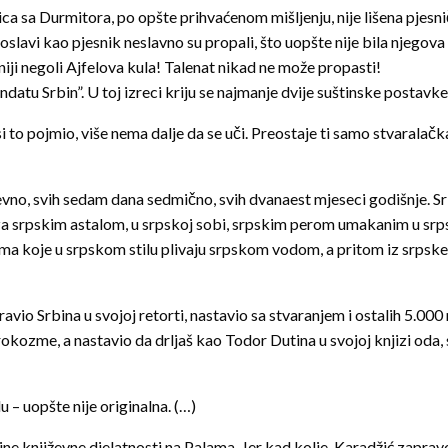
ica sa Durmitora, po opšte prihvaćenom mišljenju, nije lišena pjesn
oslavi kao pjesnik neslavno su propali, što uopšte nije bila njegov
eniji negoli Ajfelova kula! Talenat nikad ne može propasti!
atu Srbin”. U toj izreci kriju se najmanje dvije suštinske postavke
d si to pojmio, više nema dalje da se uči. Preostaje ti samo stvarala
vno, svih sedam dana sedmično, svih dvanaest mjeseci godišnje. Srbin 
ci, za srpskim astalom, u srpskoj sobi, srpskim perom umakanim u sr
ma koje u srpskom stilu plivaju srpskom vodom, a pritom iz srpske 
vio Srbina u svojoj retorti, nastavio sa stvaranjem i ostalih 5.000 
ozme, a nastavio da drljaš kao Todor Dutina u svojoj knjizi oda, sp
 – uopšte nije originalna. (…)
e književne djelatnosti na Palama. Jer kad kolje, Karadžić zapravo