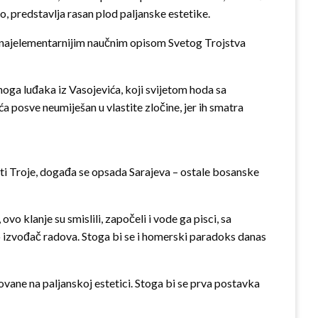
o, predstavlja rasan plod paljanske estetike.
iti najelementarnijim naučnim opisom Svetog Trojstva
enoga luđaka iz Vasojevića, koji svijetom hoda sa
a posve neumiješan u vlastite zločine, jer ih smatra
asti Troje, događa se opsada Sarajeva – ostale bosanske
, ovo klanje su smislili, započeli i vode ga pisci, sa
ego izvođač radova. Stoga bi se i homerski paradoks danas
novane na paljanskoj estetici. Stoga bi se prva postavka