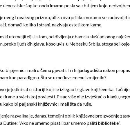
voje đeneralske šapke, onda imamo posla sa zbitijem koje, nedvojben
anje ovog i ovakvog prizora, ali za ovu priliku moramo se zadovolj
ači, domaći koliko i strani, nazivaju estetikom kame.
anski utemeljitelji, listom, od divljenja obamrla sluščad onog najež
preko ljudskih glava, koso uvis, u Nebesku Srbiju, stoga se i osjeć
ko bi pjesnici imali o čemu pjevati. Tri hiljadugodišta nakon prop
uzimam kao paradigmu. Šta se u međuvremenu izmijenilo?
o je jedini rat u istoriji koji se izlegao iz glave književnika. Tačnije
 tirane u svjetskoj povijesti. Pisac više nije izvještač o klanju, n
 kako bi paljanski književnici imali šta da ruše.
jenje razvalina je, danas, temeljni oblik književne proizvodnje zas
a Dutine: “Ako ne umemo pisati, bar umemo paliti biblioteke”.