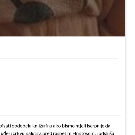
pisati podebelu knjižurinu ako bismo htjeli iscrpnije da
 uđe u crkvu, salutira pred raspetim Hristosom, i odsluša