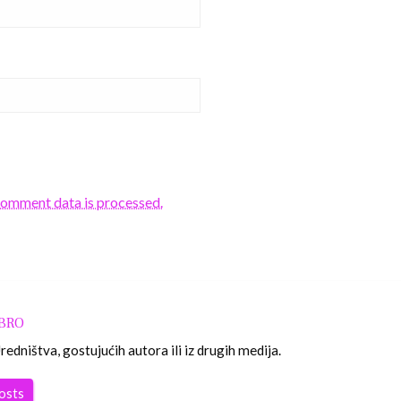
comment data is processed.
OBRO
edništva, gostujućih autora ili iz drugih medija.
posts