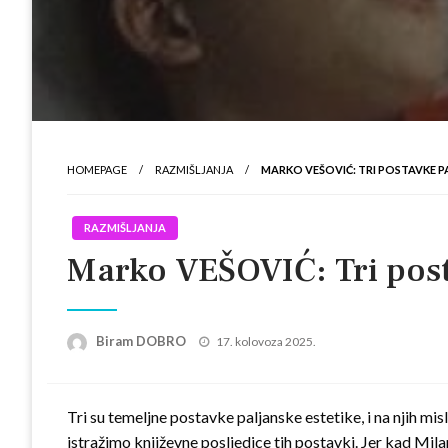
HOMEPAGE
RAZMIŠLJANJA
MARKO VEŠOVIĆ: TRI POSTAVKE P
RAZMIŠLJANJA
Marko VEŠOVIĆ: Tri post
Posted
Biram DOBRO
17. kolovoza 2025.
on
Tri su temeljne postavke paljanske estetike, i na njih mi
istražimo književne posljedice tih postavki. Jer kad Mila