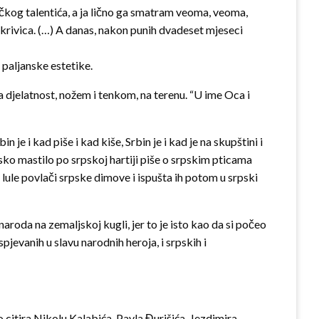
ičkog talentića, a ja lično ga smatram veoma, veoma,
a krivica. (…) A danas, nakon punih dvadeset mjeseci
 paljanske estetike.
čka djelatnost, nožem i tenkom, na terenu. “U ime Oca i
je i kad piše i kad kiše, Srbin je i kad je na skupštini i
psko mastilo po srpskoj hartiji piše o srpskim pticama
lule povlači srpske dimove i ispušta ih potom u srpski
naroda na zemaljskoj kugli, jer to je isto kao da si počeo
jevanih u slavu narodnih heroja, i srpskih i
 citira Nikolu Kalabića. Pavla Đurišića. Jezdimira