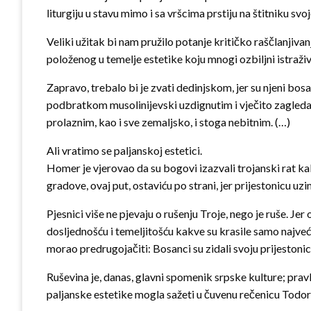
liturgiju u stavu mimo i sa vršcima prstiju na štitniku s
Veliki užitak bi nam pružilo potanje kritičko raščlanjiv
položenog u temelje estetike koju mnogi ozbiljni istraživ
Zapravo, trebalo bi je zvati dedinjskom, jer su njeni bos
podbratkom musolinijevski uzdignutim i vječito zagledan, 
prolaznim, kao i sve zemaljsko, i stoga nebitnim. (…)
Ali vratimo se paljanskoj estetici.
Homer je vjerovao da su bogovi izazvali trojanski rat ka
gradove, ovaj put, ostaviću po strani, jer prijestonicu 
Pjesnici više ne pjevaju o rušenju Troje, nego je ruše. Jer ov
dosljednošću i temeljitošću kakve su krasile samo najveće
morao predrugojačiti: Bosanci su zidali svoju prijestonicu
Ruševina je, danas, glavni spomenik srpske kulture; pravl
paljanske estetike mogla sažeti u čuvenu rečenicu Todor