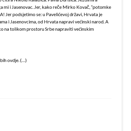
oga mi i Jasenovac. Jer, kako reče Mirko Kovač, “potomke
! Jer podsjetimo se: u Pavelićevoj državi, Hrvata je
mama i Jasenovcima, od Hrvata napravi većinski narod. A
ko na tolikom prostoru Srbe napraviti većinskim
bih ovdje. (…)