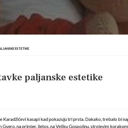
ALJANSKE ESTETIKE
avke paljanske estetike
sle Karadžićevi kasapi kad pokazuju tri prsta. Dakako, trebalo bi na
n Gvero, na primjer, ljetos, na Veliku Gospojinu, strojevim korakom