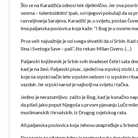
Što se na Karadžića odnosi tek djelimično. Jer ova posrb
veoma – talentoidnim! Ipak, svi njegovi pokušaji da se pr
razvaljivanja Sarajeva, Karadžić je, u svijetu, postao čuv
Ima paljanska poslovica koja kaže: “I Bog je u ovome mand
Prva veli: najvažnije je od svega shvatiti da si Srbin. Ka
Sina i Svetoga Save – pali”, što rekao Milan Gvero. (…)
Paljanski književnik je Srbin svih dvadeset četiri sata dne
kad je na ženi. Paljanski pisac, sjedeći na srpskoj stoli
koje na srpski način lete srpskim nebom i o srpskim riba
vazduh. Jer srpski narod je najbolji na svijetu i tačka.
Jedino je nerazumljivo: zašto je Bog, kad je konačno napra
da pišeš jako poput Njegoša u prvom pjevanju Luče mikrok
muslimanskih i hrvatskih, iz Drugog svjetskog rata.
Ali paljanska poslovica koja Jehovu unapređuje u Srbendu
Posezanje za citatom bitna je pretpostavka današnje bujn