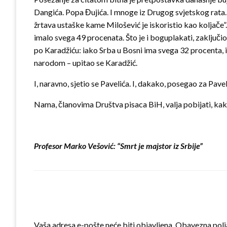
Dangića. Popa Đujića. I mnoge iz Drugog svjetskog rata.
žrtava ustaške kame Milošević je iskoristio kao koljače”
imalo svega 49 procenata. Što je i boguplakati, zaključ
po Karadžiću: iako Srba u Bosni ima svega 32 procenta,
narodom – upitao se Karadžić.
I, naravno, sjetio se Pavelića. I, dakako, posegao za Pa
Nama, članovima Društva pisaca BiH, valja pobijati, kako
Profesor Marko Vešović: “Smrt je majstor iz Srbije”
LEAVE A RESPONSE
Vaša adresa e-pošte neće biti objavljena.
Obavezna polj