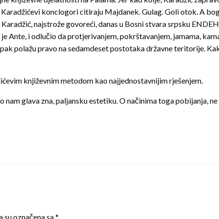
 Karadžićevi konclogori citiraju Majdanek. Gulag. Goli otok. A b
. Karadžić, najstrože govoreći, danas u Bosni stvara srpsku ENDEHA
io je Ante, i odlučio da protjerivanjem, pokrštavanjem, jamama, ka
 ipak polažu pravo na sedamdeset postotaka državne teritorije. Ka
velićevim književnim metodom kao najjednostavnijim rješenjem.
 nam glava zna, paljansku estetiku. O načinima toga pobijanja, ne 
a su označena sa
*