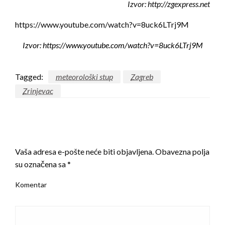
Izvor: http://zgexpress.net
https://www.youtube.com/watch?v=8uck6LTrj9M
Izvor: https://www.youtube.com/watch?v=8uck6LTrj9M
Tagged:
meteorološki stup
Zagreb
Zrinjevac
LEAVE A RESPONSE
Vaša adresa e-pošte neće biti objavljena.
Obavezna polja
su označena sa
*
Komentar