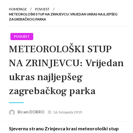
HOMEPAGE
POVIJEST
METEOROLOŠKI STUP NA ZRINJEVCU: VRIJEDAN UKRAS NAJLJEPŠEG
ZAGREBAČKOG PARKA
POVIJEST
METEOROLOŠKI STUP
NA ZRINJEVCU: Vrijedan
ukras najljepšeg
zagrebačkog parka
Posted
Biram DOBRO
16. listopada 2019.
on
Sjevernu stranu Zrinjevca krasi meteorološki stup