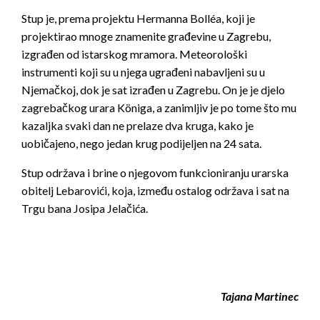
Stup je, prema projektu Hermanna Bolléa, koji je
projektirao mnoge znamenite građevine u Zagrebu,
izgrađen od istarskog mramora. Meteorološki
instrumenti koji su u njega ugrađeni nabavljeni su u
Njemačkoj, dok je sat izrađen u Zagrebu. On je je djelo
zagrebačkog urara Königa, a zanimljiv je po tome što mu
kazaljka svaki dan ne prelaze dva kruga, kako je
uobičajeno, nego jedan krug podijeljen na 24 sata.
Stup održava i brine o njegovom funkcioniranju urarska
obitelj Lebarovići, koja, između ostalog održava i sat na
Trgu bana Josipa Jelačića.
Tajana Martinec