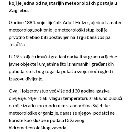
koji je jedna od najstarijih meteorološkh postaja u
Zagrebu.
Godine 1884. vojni liječnik Adolf Holzer, ujedno i amater
meteorolog, poklonio je meteorološki stup koji je
prvotno trebao biti postavljen na Trgu bana Josipa
Jelačića.
U 19. stoljeću imućni građani darivali su gradu vrijedne
javne objekte i umjetnine što iz humanih i građanskih
pobuda, što zbog toga da pokažu svoju moć i ugled i
izazovu divljenje.
Ovaj Holzerov stup već više od 130 godina izaziva
divljenje. Mjeri tlak, vlagu i temperaturu zraka, no budući
da nije izrađen po modernim standardima Svjetske
meteorološke organizije, danas se njegovi podatci ne
koriste kao službeni podaci Državnog
hidrometeorološkog zavoda.