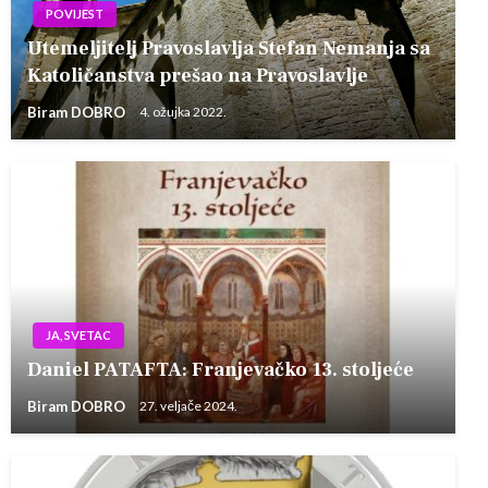
POVIJEST
Utemeljitelj Pravoslavlja Stefan Nemanja sa
Katoličanstva prešao na Pravoslavlje
Biram DOBRO
4. ožujka 2022.
JA, SVETAC
Daniel PATAFTA: Franjevačko 13. stoljeće
Biram DOBRO
27. veljače 2024.