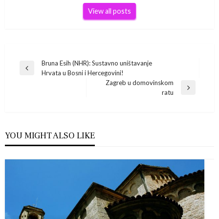
View all posts
Navigacija
Bruna Esih (NHR): Sustavno uništavanje
Previous
Hrvata u Bosni i Hercegovini!
Post
objava
Zagreb u domovinskom
Next
ratu
Post
YOU MIGHT ALSO LIKE