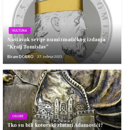
KULTURA
Nastavak serije numizmatičkog izdanja
“Kralj Tomislav”
Biram DOBRO
27. svibnja 2025.
OSOBE
Tko su bili kotorski zlatari Adamovići?