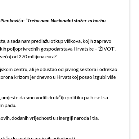
Plenkoviću: “Treba nam Nacionalni stožer za borbu
osta, a sada nam predlažu otkup viškova, kojih zapravo
jskih poljoprivrednih gospodarstava Hrvatske – ‘ŽIVOT’,
 većoj od 270 milijuna eura?
kom centru, ali je odustao od javnog sektora i odrekao
n korona krizom jer dnevno u Hrvatskoj posao izgubi više
umjesto da smo vodili drukčiju politiku pa bi se i sa
om padu.
ih, dodanih vrijednosti u sinergiji naroda i tla.
drže do svojih uzgojenih vrijednosti.