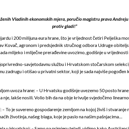
ženih Vladinih ekonomskih mjera, poručio magistru prava Andreju 
protiv gladi!”
ardu i 200 milijuna eura hrane, što je vrijednost četiri Pelješka m
roslav Kovač, agronom i predsjednik stručnog odbora Udruge obitel
ada mlijeko i mliječne prerađevine uvozimo, godišnje u vrijednosti
joprivredno-savjetodavnu službu i Hrvatskom stočarskom selekcijs
dnu zadrugu i otišao u privatni sektor, koji je sada najviše pogođe
ivuljom uvoza hrane: – U Hrvatsku godišnje uvezemo 50 posto hrane, 
nje, lakše nosili. Volio bih da na obje krivulje svjedočimo linearn
– To je suvereno gospodarenje zemljom na kojoj živiš i stvaranje nov
omaćih životinja, našeg blaga, koje je paslo na našim pašnjacima…
 u Hrvatskoj: – Samo na primjeru teladi, vidimo kako Austrijanci 