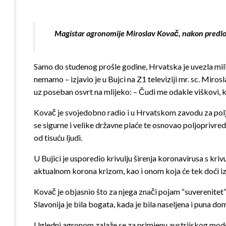
Magistar agronomije Miroslav Kovač, nakon predlo
Samo do studenog prošle godine, Hrvatska je uvezla milij
nemamo – izjavio je u Bujci na Z1 televiziji mr. sc. Mi
uz poseban osvrt na mlijeko: – Čudi me odakle viškovi, k
Kovač je svojedobno radio i u Hrvatskom zavodu za pol
se sigurne i velike državne plaće te osnovao poljoprivre
od tisuću ljudi.
U Bujici je usporedio krivulju širenja koronavirusa s kr
aktualnom korona krizom, kao i onom koja će tek doći iza 
Kovač je objasnio što za njega znači pojam “suverenitet”: 
Slavonija je bila bogata, kada je bila naseljena i puna d
Ugledni agronom zalaže se za primjenu austrijskog modela