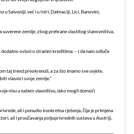
Salvoniji, već i u Istri, Dalmaciji, Lici, Banovini,
 suverene zemlje, zbog prehrane vlastitog stanovništva,
dodatno ovisni o stranim kreditima: – I da nam odluče
 taj trend preokrenuli, a za što imamo sve uvjete,
ti vlasnici svoje zemlje.”
koje nisu u našem vlasništvu, lako mogli domoći
ivrede, ali i ponudio konkretna rješenja, čija je primjena
ori, ali i proučavanja poljoprivrednih sustava u Austriji,