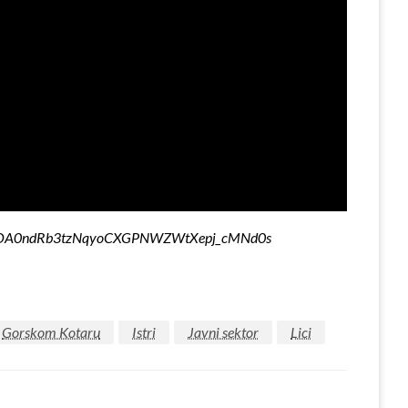
vlZLKOA0ndRb3tzNqyoCXGPNWZWtXepj_cMNd0s
Gorskom Kotaru
Istri
Javni sektor
Lici