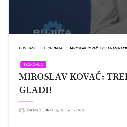
HOMEPAGE
EKONOMIJA
MIROSLAV KOVAČ: TREBA NAM NACI
EKONOMIJA
MIROSLAV KOVAČ: TRE
GLADI!
Posted
Biram DOBRO
2. travnja 2020.
on