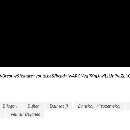
=0z-Ty0reouw&feature=youtu.be&fbclid=IwAR0Nvq9XnjJiwlLItJn9
Bilogori
Bujica
Dalmaciji
Danskoj i Nizozemskoj
a
Velimir Bujanec