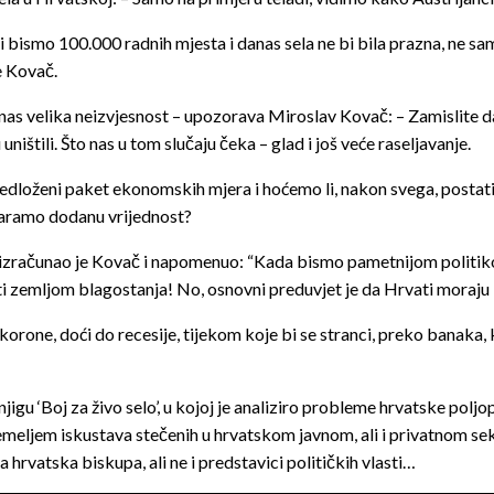
ismo 100.000 radnih mjesta i danas sela ne bi bila prazna, ne samo u 
e Kovač.
s velika neizvjesnost – upozorava Miroslav Kovač: – Zamislite da
ništili. Što nas u tom slučaju čeka – glad i još veće raseljavanje.
dloženi paket ekonomskih mjera i hoćemo li, nakon svega, postati 
stvaramo dodanu vrijednost?
izračunao je Kovač i napomenuo: “Kada bismo pametnijom politikom
zemljom blagostanja! No, osnovni preduvjet je da Hrvati moraju bi
rone, doći do recesije, tijekom koje bi se stranci, preko banaka, 
u ‘Boj za živo selo’, u kojoj je analiziro probleme hrvatske poljopr
temeljem iskustava stečenih u hrvatskom javnom, ali i privatnom sekt
hrvatska biskupa, ali ne i predstavici političkih vlasti…