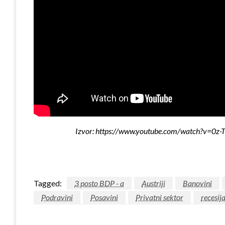
Izvor: https://www.youtube.com/watch?v
Tagged:
3 posto BDP - a
Austriji
Banovini
Podravini
Posavini
Privatni sektor
recesij