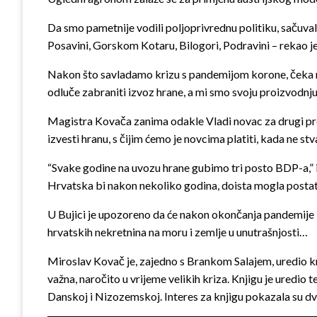
Da smo pametnije vodili poljoprivrednu politiku, sačuvali b
Posavini, Gorskom Kotaru, Bilogori, Podravini – rekao j
Nakon što savladamo krizu s pandemijom korone, čeka na
odluče zabraniti izvoz hrane, a mi smo svoju proizvodnju u
Magistra Kovača zanima odakle Vladi novac za drugi pre
izvesti hranu, s čijim ćemo je novcima platiti, kada ne 
“Svake godine na uvozu hrane gubimo tri posto BDP-a,” 
Hrvatska bi nakon nekoliko godina, doista mogla postati 
U Bujici je upozoreno da će nakon okončanja pandemije ko
hrvatskih nekretnina na moru i zemlje u unutrašnjosti…
Miroslav Kovač je, zajedno s Brankom Salajem, uredio knjig
važna, naročito u vrijeme velikih kriza. Knjigu je uredio 
Danskoj i Nizozemskoj. Interes za knjigu pokazala su dva 