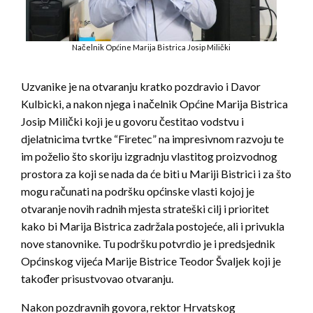
Načelnik Općine Marija Bistrica Josip Milički
Uzvanike je na otvaranju kratko pozdravio i Davor
Kulbicki, a nakon njega i načelnik Općine Marija Bistrica
Josip Milički koji je u govoru čestitao vodstvu i
djelatnicima tvrtke “Firetec” na impresivnom razvoju te
im poželio što skoriju izgradnju vlastitog proizvodnog
prostora za koji se nada da će biti u Mariji Bistrici i za što
mogu računati na podršku općinske vlasti kojoj je
otvaranje novih radnih mjesta strateški cilj i prioritet
kako bi Marija Bistrica zadržala postojeće, ali i privukla
nove stanovnike. Tu podršku potvrdio je i predsjednik
Općinskog vijeća Marije Bistrice Teodor Švaljek koji je
također prisustvovao otvaranju.
Nakon pozdravnih govora, rektor Hrvatskog