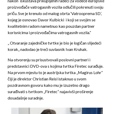
nakon iskustava prikupljenih radeći za vodeće europske
proizvođače vatrogasnih vozila odlučili pokrenuti svoju
priču. Sve je krenulo od malog obrta ‘Vatrooprema SD’,
kojeg je osnovao Davor Kulbicki i koji se svojim se
kvalitetnim radom nametnuo kao pouzdan partner
korisnicima i proizvođačima vatrogasnih vozila.“
„ Otvaranje zajedničke tvrtke je bio je logičan slijedeći
korak„ nadodao je treći suvlasnik Ivan Kruhak.
Na otvorenju su prisustvovali poslovni partneri i
predstavnici DVD-ova s kojima tvrtka Firetec surađuje.
Na prvom mjestu to je austrijska tvrtka „Magirus Lohr“
čiji je direktor Christian Reisl istaknuo u svom
pozdravnom govoru kako mu je izuzetno drago
surađivati s tvrtkom „Firetec“ najavivši proširenje
dosadašnje suradnje.