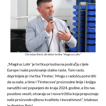
Christian Reisl, direktor tvrtke “Magirus Lohr”
„’Magirus Lohr’ je tvrtka prisutna na području cijele
Europe i naše poslovanje stalno raste. Tom rastu
doprinijela je i tvrtka ‘Firetec.’ Mogu s radošću potvrditi
da su naše, a time i ‘Firetecove’ proizvodne linije i knjiga
narudžbi već popunjeni do kraja 2024. godine, a što nas
posebno veseli, otvaraju se i nova tržišta koja prepoznaju
naše proizvode njihovu kvalitetu i inovativnost“, istaknuo
je direktor Reisl.