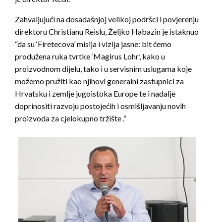
Zahvaljujući na dosadašnjoj velikoj podršci i povjerenju
direktoru Christianu Reislu, Željko Habazin je istaknuo
“da su ‘Firetecova’ misija i vizija jasne: bit ćemo
produžena ruka tvrtke ‘Magirus Lohr’, kako u
proizvodnom dijelu, tako i u servisnim uslugama koje
možemo pružiti kao njihovi generalni zastupnici za
Hrvatsku i zemlje jugoistoka Europe te i nadalje
doprinositi razvoju postojećih i osmišljavanju novih
proizvoda za cjelokupno tržište .“