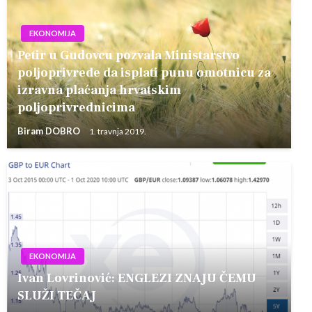
EKONOMIJA
Petir u Gudovcu pozvala Ministarstvo
poljoprivrede da isplati punu omotnicu za
izravna plaćanja hrvatskim
poljoprivrednicima
Biram DOBRO
1. travnja 2019.
EKONOMIJA
Ivan Lovrinović: ENGLEZI ZNAJU ČEMU
SLUŽI TEČAJ