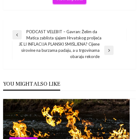
Navigacija
PODCAST VELEBIT – Gavran: Želim da
Previous
Matica zablista sjajem Hrvatskog proljeća
Post
objava
JE LI INFLACIJA PLANSKI SMIŠLJENA? Cijene
sirovine na burzama padaju, a u trgovinama
Next
obaraju rekorde
Post
YOU MIGHT ALSO LIKE