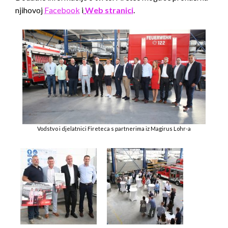
njihovoj
Facebook
i
Web stranici
.
Vodstvo i djelatnici Fireteca s partnerima iz Magirus Lohr-a