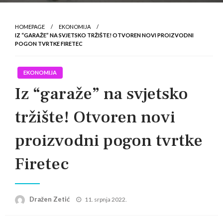
HOMEPAGE
EKONOMIJA
IZ “GARAŽE” NA SVJETSKO TRŽIŠTE! OTVOREN NOVI PROIZVODNI
POGON TVRTKE FIRETEC
EKONOMIJA
Iz “garaže” na svjetsko
tržište! Otvoren novi
proizvodni pogon tvrtke
Firetec
Posted
Dražen Zetić
11. srpnja 2022.
on