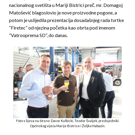
nacionalnog svetišta u Mariji Bistrici preč. mr. Domagoj
Matošević blagoslovio je nove proizvodne pogone, a
potom je uslijedila prezentacija dosadašnjeg rada tvrtke
“Firetec” od njezina početka kao obrta pod imenom
“Vatrooprema SD”, do danas.
Foto s lijeva na desno: Davor Kulbicki, Teodor Švaljek, predsjedniki
Općinskog vijeća Marije Bistrice i Željko Habazin.