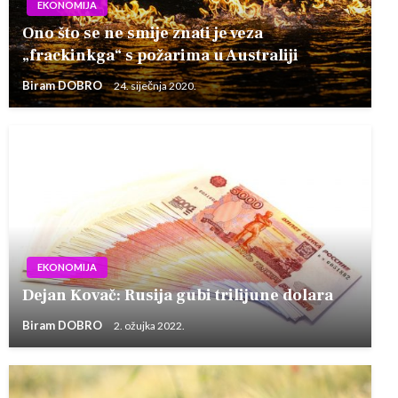
EKONOMIJA
Ono što se ne smije znati je veza
„frackinkga“ s požarima u Australiji
Biram DOBRO
24. siječnja 2020.
EKONOMIJA
Dejan Kovač: Rusija gubi trilijune dolara
Biram DOBRO
2. ožujka 2022.