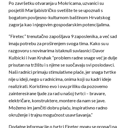
Po završetku otvaranja u Mokricama, uzvanici su
posjetili Marijabistričko svetište te se upoznali s
bogatom povijesno-kulturnom baštinom Hrvatskog
zagorja kao i njegovim gospodarskim potencijalima.
“Firetec” trenutačno zapošljava 9 zaposlenika, a već sad
imaju potrebu za proširenjem svoga tima. Kako su u
razgovoru s novinarima istaknuli suvlasnici Davor
Kulbicki i Ivan Kruhak “problem radne snage već je dulje
prisutan na tržištu i s njime se suočavaju svi poslodavci.
Naši radnici primaju stimulativne plaće, jer snaga tvrtke
nije u ideji, nego u radnicima, onima koji su kadri ideje
realizirati. Koristimo evo i ovu priliku da pozovemo
zainteresirane ljude za rad u našoj tvrtci – bravare,
električare, konstruktere, montere da nam se jave.
Možemo im jamčiti dobru plaću, inspirativno radno
okruženje i trajnu mogućnost usavršavanja.”
Dodatne informacije o tvrtci Firetec mogu se pronaći na